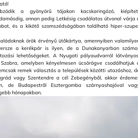
ató!
dik a gyönyörű tájakon kacskaringózó, kiépítet
damásdig, onnan pedig Letkésig csodálatos útvonal várja 
obot, és a kikötő szomszédságában található hiper-szupe
családoknak örök érvényű ütőkártya, amennyiben valamilye
 Persze a kerékpár is ilyen, de a Dunakanyarban számo
utazási lehetőségeket. A Nyugati pályaudvarról látványos
 Szobra, amelyben kényelmesen ücsörögve csodálhatjuk 
nemcsak remek választás a települések közötti utazáshoz, d
segrád vagy Szentendre a cél Zebegényből, akkor érdeme
en, de Budapestről Esztergomba szárnyashajóval vag
legebb hónapokban.