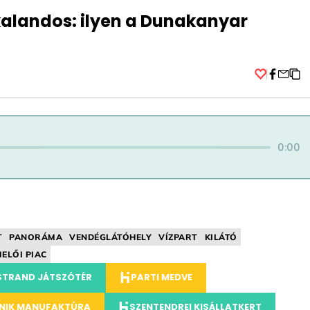
kalandos: ilyen a Dunakanyar
Facebo
0:00
T
PANORÁMA
VENDÉGLÁTÓHELY
VÍZPART
KILÁTÓ
ELŐI PIAC
STRAND JÁTSZÓTÉR
PARTI MEDVE
KNIK MANUFAKTÚRA
SZENTENDREI KISÁLLATKERT