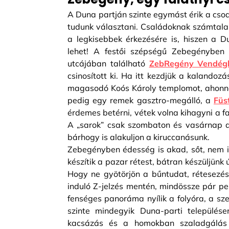
A Duna partján szinte egymást érik a cs
tudunk választani. Családoknak számtalan
a legkisebbek érkezésére is, hiszen a D
lehet! A festői szépségű Zebegényben 
utcájában található
ZebRegény Vendég
csinosított ki. Ha itt kezdjük a kalandoz
magasodó Koós Károly templomot, ahonnan
pedig egy remek gasztro-megálló, a
Füs
érdemes betérni, vétek volna kihagyni a f
A „sarok” csak szombaton és vasárnap d
bárhogy is alakuljon a kiruccanásunk.
Zebegényben édesség is akad, sőt, nem i
készítik a pazar rétest, bátran készüljünk
Hogy ne gyötörjön a bűntudat, rétesezés
induló Z-jelzés mentén, mindössze pár per
fenséges panoráma nyílik a folyóra, a sz
szinte mindegyik Duna-parti település
kacsázás és a homokban szaladgálás 