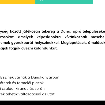
gység között játékosan tekereg a Duna, apró településeke
árosokat, amelyek képeslapokra kívánkoznak mesebel
, remek gyerekbarát helyszínekkel. Meglepetések, ámulások
ajok fogják övezni kalandunkat.
elyszínek várnak a Dunakanyarban
zóterek és termelői piacok
 családi kirándulás során
yek tehetik változatossá az utat