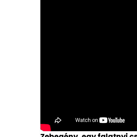
Zebegény, egy falatnyi 