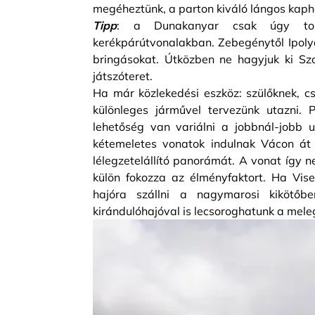
megéheztünk, a parton kiváló lángos kaph
Tipp
: a Dunakanyar csak úgy tobzó
kerékpárútvonalakban. Zebegénytől Ipoly
bringásokat. Útközben ne hagyjuk ki Sz
játszóteret.
Ha már közlekedési eszköz: szülőknek, 
különleges járművel tervezünk utazni.
lehetőség van variálni a jobbnál-jobb 
kétemeletes vonatok indulnak Vácon át
lélegzetelállító panorámát. A vonat így 
külön fokozza az élményfaktort. Ha Vi
hajóra szállni a nagymarosi kikötőb
kirándulóhajóval is lecsoroghatunk a me