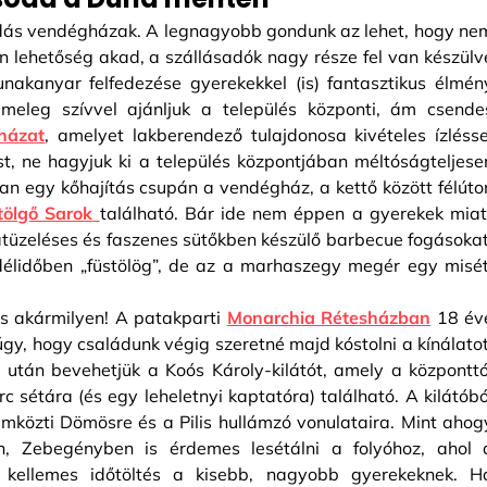
odás vendégházak. A legnagyobb gondunk az lehet, hogy ne
 lehetőség akad, a szállásadók nagy része fel van készülv
unakanyar felfedezése gyerekekkel (is) fantasztikus élmén
meleg szívvel ajánljuk a település központi, ám csende
házat
, amelyet lakberendező tulajdonosa kivételes ízlésse
ást, ne hagyjuk ki a település központjában méltóságteljese
 egy kőhajítás csupán a vendégház, a kettő között félúto
tölgő Sarok
található. Bár ide nem éppen a gyerekek miat
atüzeléses és faszenes sütőkben készülő barbecue fogásokat
élidőben „füstölög”, de az a marhaszegy megér egy misét
s akármilyen! A patakparti
Monarchia Rétesházban
18 év
 úgy, hogy családunk végig szeretné majd kóstolni a kínálatot
 után bevehetjük a Koós Károly-kilátót, amely a központtó
c sétára (és egy leheletnyi kaptatóra) található. A kilátóbó
emközti Dömösre és a Pilis hullámzó vonulataira. Mint ahog
en, Zebegényben is érdemes lesétálni a folyóhoz, ahol 
kellemes időtöltés a kisebb, nagyobb gyerekeknek. H