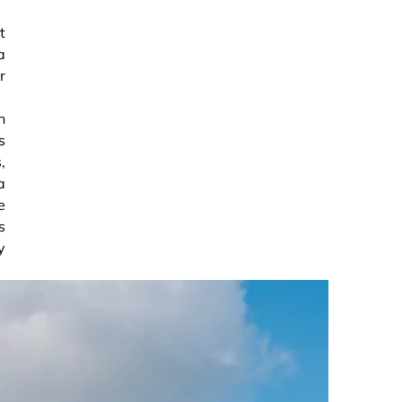
t
a
r
n
s
,
a
e
s
y