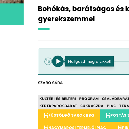
Bohókás, barátságos és 
gyerekszemmel
0:00
SZABÓ SÁRA
KÜLTÉRI ÉS BELTÉRI
PROGRAM
CSALÁDBARÁ
KERÉKPÁROSBARÁT
CUKRÁSZDA
PIAC
TERM
FÜSTÖLGŐ SAROK BBQ
POSTÁS 
NAGYMAROSI TERMELŐI PIAC
PI