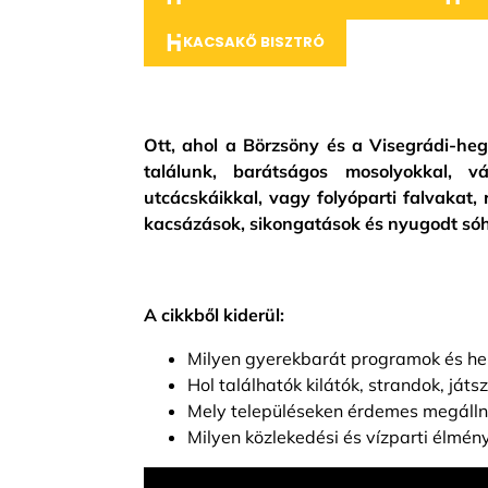
KACSAKŐ BISZTRÓ
Ott, ahol a Börzsöny és a Visegrádi-he
találunk, barátságos mosolyokkal, v
utcácskáikkal, vagy folyóparti falvakat
kacsázások, sikongatások és nyugodt sóh
A cikkből kiderül:
Milyen gyerekbarát programok és h
Hol találhatók kilátók, strandok, játs
Mely településeken érdemes megállni
Milyen közlekedési és vízparti élmén