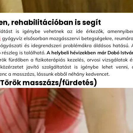
, rehabilitációban is segít
llátást is igénybe vehetnek az ide érkezők, amennyibe
i
gyógyvíz elsősorban mozgásszervi betegségekre, reumára
gyógyászati és idegrendszeri problémákra áldásos hatású. 
 részleg is található.
A helybeli hévizekben már Dobó Istvá
rök fürdőben a fizikoterápiás kezelés, orvosi vizsgálatok é
özérzetet javító szolgáltatást is igénybe lehet venni, 
enc a masszázs, lássunk ebből néhány kedvencet.
Török masszázs/fürdetés)