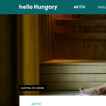
Ugrás a tartalomhoz
AKTÍV
GAS
Helyszín címkék:
MÁTRA ÉS BÜKK
AKTÍV