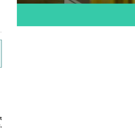
ok
t
,