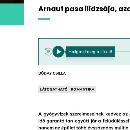
Arnaut pasa ilidzsája, az
0:00
BÓDAY CSILLA
LÁTOGATHATÓ
ROMANTIKA
A gyógyvizek szerelmeseinek kedvez az e
idő garantáltan együtt jár a felüdülésse
hanem az épület több évszázados múltja 