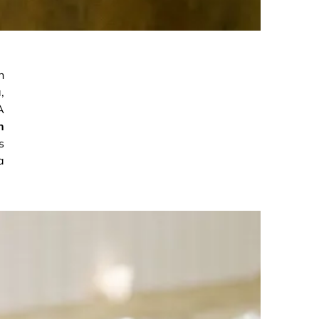
n
,
A
n
s
a