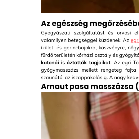
Az egészség megőrzésében
Gyógyászati szolgáltatást és orvosi e
valamilyen betegséggel küzdenek. Az
egr
ízületi és gerincbajokra, köszvényre, nő
fürdő területén kórházi osztály és gyógyító
katonái is áztatták tagjaikat
. Az egri Tö
gyógymasszázs mellett rengeteg fajta k
szaunától az iszappakolásig. A nagy kedv
Arnaut pasa masszázsa (