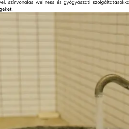
l, színvonalas wellness és gyógyászati szolgáltatásokka
égeket.