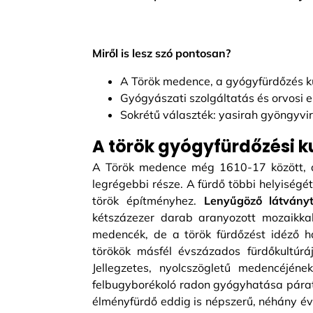
Miről is lesz szó pontosan?
A Török medence, a gyógyfürdőzés k
Gyógyászati szolgáltatás és orvosi e
Sokrétű választék: yasirah gyöngyv
A török gyógyfürdőzési k
A Török medence még 1610-17 között, a 
legrégebbi része. A fürdő többi helyiségé
török építményhez.
Lenyűgöző látványt
kétszázezer darab aranyozott mozaikka
medencék, de a török fürdőzést idéző h
törökök másfél évszázados fürdőkultúrá
Jellegzetes, nyolcszögletű medencéjén
felbugyborékoló radon gyógyhatása páratla
élményfürdő eddig is népszerű, néhány éve 