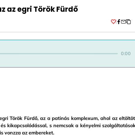
az az egri Török Fürdő
Facebo
0:00
gri Török Fürdő, az a patinás komplexum, ahol az eltöltöt
l és kikapcsolódással, s nemcsak a kényelmi szolgáltatások
is vonzza az embereket.