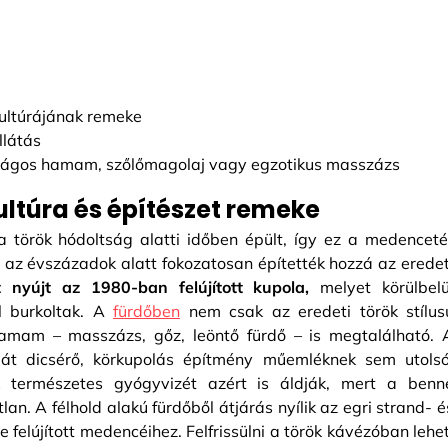
ultúrájának remeke
llátás
irágos hamam, szőlőmagolaj vagy egzotikus masszázs
ultúra és építészet remeke
török hódoltság alatti időben épült, így ez a medenceté
t az évszázadok alatt fokozatosan építették hozzá az eredet
 nyújt az 1980-ban felújított kupola,
melyet körülbelü
l burkoltak. A
fürdőben
nem csak az eredeti török stílus
amam – masszázs, gőz, leöntő fürdő – is megtalálható. 
ját dicsérő, körkupolás építmény műemléknek sem utolsó
ek természetes gyógyvizét azért is áldják, mert a benn
n. A félhold alakú fürdőből átjárás nyílik az egri strand- é
felújított medencéihez. Felfrissülni a török kávézóban lehet