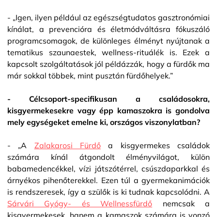
- „Igen, ilyen például az egészségtudatos gasztronómiai
kínálat, a prevencióra és életmódváltásra fókuszáló
programcsomagok, de különleges élményt nyújtanak a
tematikus szaunaestek, wellness-rituálék is. Ezek a
kapcsolt szolgáltatások jól példázzák, hogy a fürdők ma
már sokkal többek, mint pusztán fürdőhelyek.”
- Célcsoport-specifikusan a családosokra,
kisgyermekesekre vagy épp kamaszokra is gondolva
mely egységeket emelne ki, országos viszonylatban?
- „A
Zalakarosi Fürdő
a kisgyermekes családok
számára kínál átgondolt élményvilágot, külön
babamedencékkel, vízi játszótérrel, csúszdaparkkal és
árnyékos pihenőterekkel. Ezen túl a gyermekanimációk
is rendszeresek, így a szülők is ki tudnak kapcsolódni. A
Sárvári Gyógy- és Wellnessfürdő
nemcsak a
kisgyermekesek, hanem a kamaszok számára is vonzó