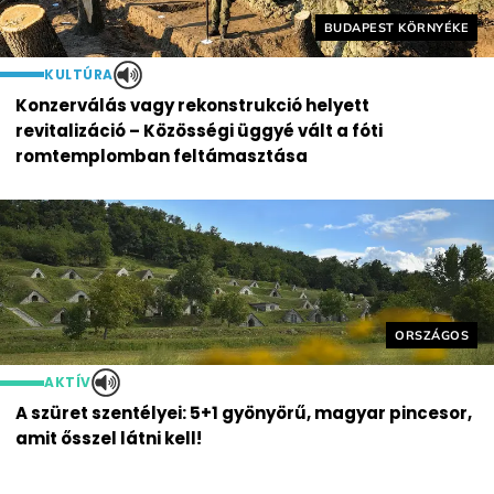
Helyszín címkék:
BUDAPEST KÖRNYÉKE
KULTÚRA
Konzerválás vagy rekonstrukció helyett
revitalizáció – Közösségi üggyé vált a fóti
romtemplomban feltámasztása
Helyszín cím
ORSZÁGOS
AKTÍV
A szüret szentélyei: 5+1 gyönyörű, magyar pincesor,
amit ősszel látni kell!