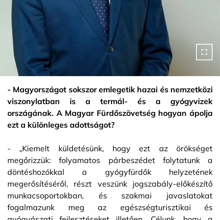
- Magyországot sokszor emlegetik hazai és nemzetközi
viszonylatban is a termál- és a gyógyvizek
országának. A Magyar Fürdőszövetség hogyan ápolja
ezt a különleges adottságot?
- „Kiemelt küldetésünk, hogy ezt az örökséget
megőrizzük: folyamatos párbeszédet folytatunk a
döntéshozókkal a gyógyfürdők helyzetének
megerősítéséről, részt veszünk jogszabály-előkészítő
munkacsoportokban, és szakmai javaslatokat
fogalmazunk meg az egészségturisztikai és
gyógyászati fejlesztéseket illetően. Célunk, hogy a