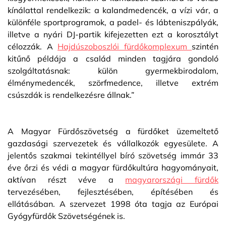
kínálattal rendelkezik: a kalandmedencék, a vízi vár, a
különféle sportprogramok, a padel- és lábteniszpályák,
illetve a nyári DJ-partik kifejezetten ezt a korosztályt
célozzák. A
Hajdúszoboszlói fürdőkomplexum
szintén
kitűnő példája a család minden tagjára gondoló
szolgáltatásnak: külön gyermekbirodalom,
élménymedencék, szörfmedence, illetve extrém
csúszdák is rendelkezésre állnak.”
A Magyar Fürdőszövetség a fürdőket üzemeltető
gazdasági szervezetek és vállalkozók egyesülete. A
jelentős szakmai tekintéllyel bíró szövetség immár 33
éve őrzi és védi a magyar fürdőkultúra hagyományait,
aktívan részt véve a
magyarországi fürdők
tervezésében, fejlesztésében, építésében és
ellátásában. A szervezet 1998 óta tagja az Európai
Gyógyfürdők Szövetségének is.