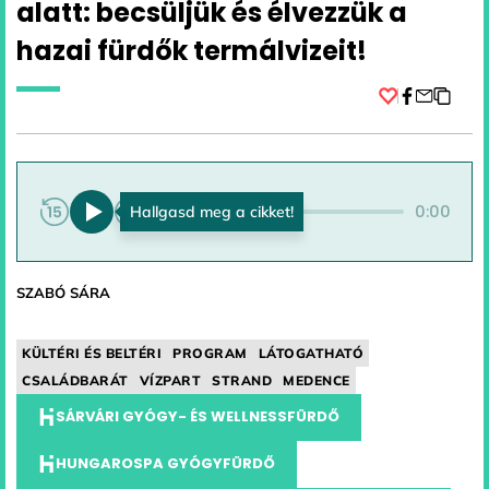
alatt: becsüljük és élvezzük a
hazai fürdők termálvizeit!
Facebook
0:00
0:00
SZABÓ SÁRA
KÜLTÉRI ÉS BELTÉRI
PROGRAM
LÁTOGATHATÓ
CSALÁDBARÁT
VÍZPART
STRAND
MEDENCE
SÁRVÁRI GYÓGY- ÉS WELLNESSFÜRDŐ
HUNGAROSPA GYÓGYFÜRDŐ