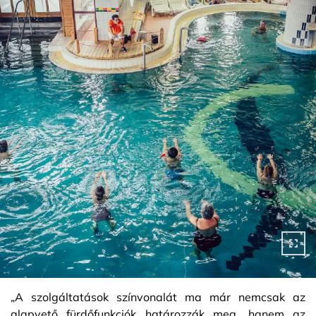
„A szolgáltatások színvonalát ma már nemcsak az
alapvető fürdőfunkciók határozzák meg, hanem az