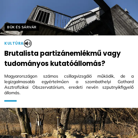
Helyszín címkék:
BÜK ÉS SÁRVÁR
KULTÚRA
Brutalista partizánemlékmű vagy
tudományos kutatóállomás?
Magyarországon számos csillagvizsgáló működik, de a
legizgalmasabb egyértelműen a szombathelyi Gothard
Asztrofizikai Obszervatórium, eredeti nevén szputnyikfigyelő
állomás.