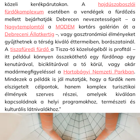
közeli kerékpárutakon. A
hajdúszoboszlói
fürdőkomplexum
esetében a vendégek a fürdőzés
mellett bejárhatják Debrecen nevezetességeit – a
Nagytemplomtól
a
MODEM
kortárs galérián át a
Debreceni Állatkertig
–, vagy gasztronómiai élményeket
gyűjthetnek a térség kiváló éttermeiben, borászatainál.
A
tiszafüredi fürdő
a Tisza-tó közelségéből is profitál –
itt például könnyen összeköthető egy fürdőnap egy
kenutúrával, biciklitúrával a tó körül, vagy akár
madármegfigyeléssel a
Hortobágyi Nemzeti Parkban
.
Mindezek a példák is jól mutatják, hogy a fürdők nem
elszigetelt célpontok, hanem komplex turisztikai
élmények szerves részei, amelyek kiválóan
kapcsolódnak a helyi programokhoz, természeti és
kulturális látnivalókhoz.”