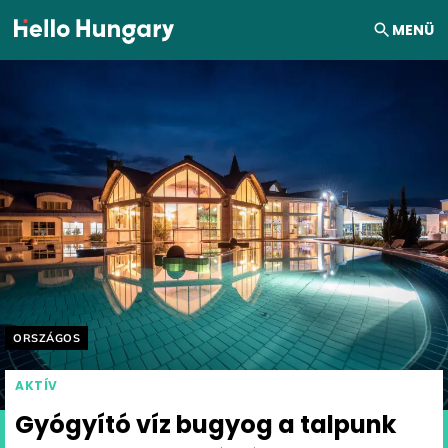
Ugrás a tartalomhoz
MENÜ
Helyszín címkék:
ORSZÁGOS
AKTÍV
Gyógyító víz bugyog a talpunk