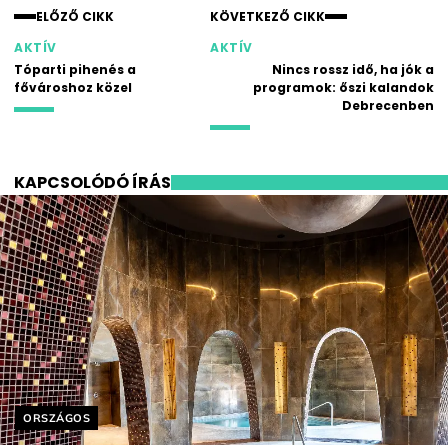
ELŐZŐ CIKK
KÖVETKEZŐ CIKK
AKTÍV
AKTÍV
Tóparti pihenés a
Nincs rossz idő, ha jók a
fővároshoz közel
programok: őszi kalandok
Debrecenben
KAPCSOLÓDÓ ÍRÁS
Helyszín címkék:
ORSZÁGOS