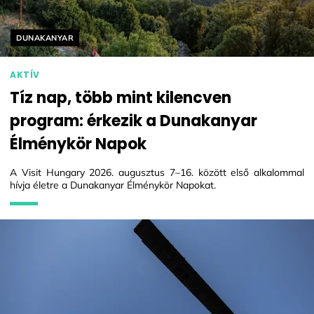
Helyszín címkék:
DUNAKANYAR
AKTÍV
Tíz nap, több mint kilencven
program: érkezik a Dunakanyar
Élménykör Napok
A Visit Hungary 2026. augusztus 7–16. között első alkalommal
hívja életre a Dunakanyar Élménykör Napokat.