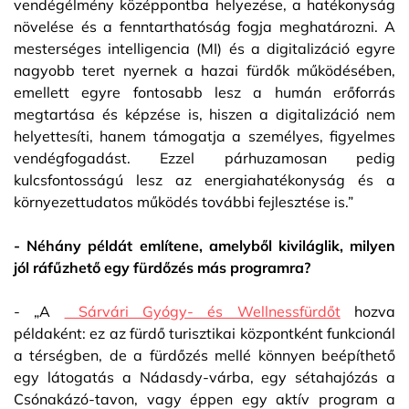
vendégélmény középpontba helyezése, a hatékonyság
növelése és a fenntarthatóság fogja meghatározni. A
mesterséges intelligencia (MI) és a digitalizáció egyre
nagyobb teret nyernek a hazai fürdők működésében,
emellett egyre fontosabb lesz a humán erőforrás
megtartása és képzése is, hiszen a digitalizáció nem
helyettesíti, hanem támogatja a személyes, figyelmes
vendégfogadást. Ezzel párhuzamosan pedig
kulcsfontosságú lesz az energiahatékonyság és a
környezettudatos működés további fejlesztése is.”
- Néhány példát említene, amelyből kiviláglik, milyen
jól ráfűzhető egy fürdőzés más programra?
- „A
Sárvári Gyógy- és Wellnessfürdőt
hozva
példaként: ez az fürdő turisztikai központként funkcionál
a térségben, de a fürdőzés mellé könnyen beépíthető
egy látogatás a Nádasdy-várba, egy sétahajózás a
Csónakázó-tavon, vagy éppen egy aktív program a