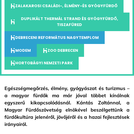
ZALAKAROSI CSALÁDI-, ÉLMÉNY-ÉS GYÓGYFÜRDŐ
DUPLIKÁLT THERMÁL STRAND ÉS GYÓGYFÜRDŐ,
TISZAFÜRED
DEBRECENI REFORMÁTUS NAGYTEMPLOM
MODEM
ZOO DEBRECEN
HORTOBÁGYI NEMZETI PARK
Egészségmegőrzés, élmény, gyógyászat és turizmus –
a magyar fürdők ma már jóval többet kínálnak
egyszerű kikapcsolódásnál. Kántás Zoltánnal, a
Magyar Fürdőszövetség elnökével beszélgettünk a
fürdőkultúra jelenéről, jövőjéről és a hazai fejlesztések
irányairól.