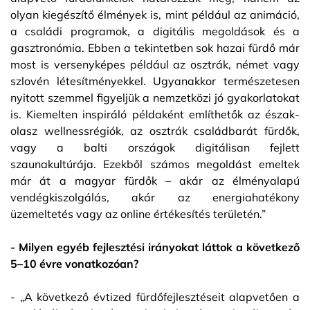
olyan kiegészítő élmények is, mint például az animáció,
a családi programok, a digitális megoldások és a
gasztronómia. Ebben a tekintetben sok hazai fürdő már
most is versenyképes például az osztrák, német vagy
szlovén létesítményekkel. Ugyanakkor természetesen
nyitott szemmel figyeljük a nemzetközi jó gyakorlatokat
is. Kiemelten inspiráló példaként említhetők az észak-
olasz wellnessrégiók, az osztrák családbarát fürdők,
vagy a balti országok digitálisan fejlett
szaunakultúrája. Ezekből számos megoldást emeltek
már át a magyar fürdők – akár az élményalapú
vendégkiszolgálás, akár az energiahatékony
üzemeltetés vagy az online értékesítés területén.”
- Milyen egyéb fejlesztési irányokat láttok a következő
5–10 évre vonatkozóan?
- „A következő évtized fürdőfejlesztéseit alapvetően a