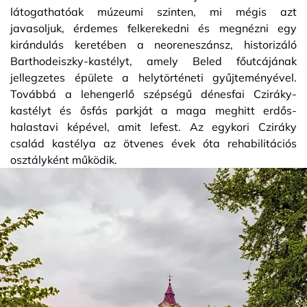
látogathatóak múzeumi szinten, mi mégis azt
javasoljuk, érdemes felkerekedni és megnézni egy
kirándulás keretében a neoreneszánsz, historizáló
Barthodeiszky-kastélyt, amely Beled főutcájának
jellegzetes épülete a helytörténeti gyűjteményével.
Továbbá a lehengerlő szépségű dénesfai Cziráky-
kastélyt és ősfás parkját a maga meghitt erdős-
halastavi képével, amit lefest. Az egykori Cziráky
család kastélya az ötvenes évek óta rehabilitációs
osztályként működik.