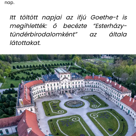
nap.
Itt töltött napjai az ifjú Goethe-t is
megihlették: ő becézte “Esterházy-
tündérbirodalomként” az általa
látottakat.