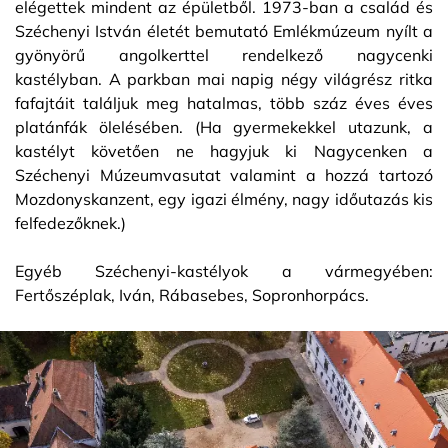
elégettek mindent az épületből. 1973-ban a család és
Széchenyi István életét bemutató Emlékmúzeum nyílt a
gyönyörű angolkerttel rendelkező nagycenki
kastélyban. A parkban mai napig négy világrész ritka
fafajtáit találjuk meg hatalmas, több száz éves éves
platánfák ölelésében. (Ha gyermekekkel utazunk, a
kastélyt követően ne hagyjuk ki Nagycenken a
Széchenyi Múzeumvasutat valamint a hozzá tartozó
Mozdonyskanzent, egy igazi élmény, nagy időutazás kis
felfedezőknek.)
Egyéb Széchenyi-kastélyok a vármegyében:
Fertőszéplak, Iván, Rábasebes, Sopronhorpács.