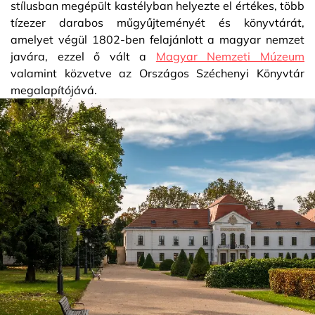
stílusban megépült kastélyban helyezte el értékes, több
tízezer darabos műgyűjteményét és könyvtárát,
amelyet végül 1802-ben felajánlott a magyar nemzet
javára, ezzel ő vált a
Magyar Nemzeti Múzeum
valamint közvetve az Országos Széchenyi Könyvtár
megalapítójává.