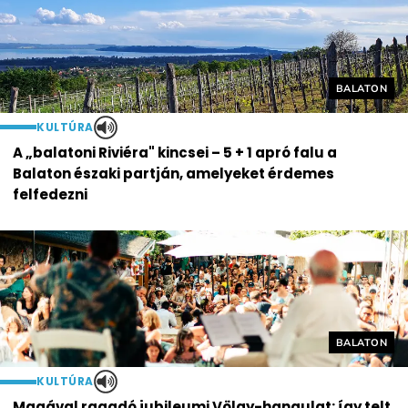
Helyszín cí
BALATON
KULTÚRA
A „balatoni Riviéra" kincsei – 5 + 1 apró falu a
Balaton északi partján, amelyeket érdemes
felfedezni
Helyszín cí
BALATON
KULTÚRA
Magával ragadó jubileumi Völgy-hangulat: így telt