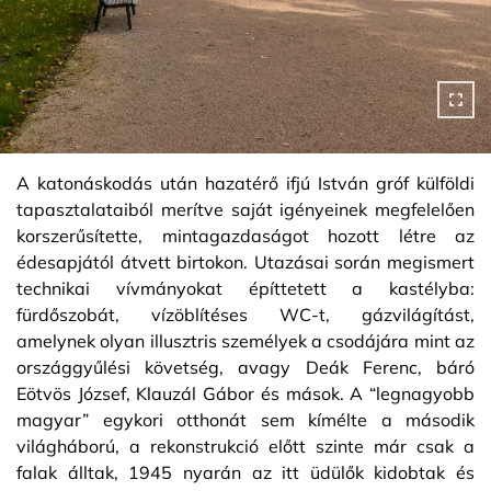
A katonáskodás után hazatérő ifjú István gróf külföldi
tapasztalataiból merítve saját igényeinek megfelelően
korszerűsítette, mintagazdaságot hozott létre az
édesapjától átvett birtokon. Utazásai során megismert
technikai vívmányokat építtetett a kastélyba:
fürdőszobát, vízöblítéses WC-t, gázvilágítást,
amelynek olyan illusztris személyek a csodájára mint az
országgyűlési követség, avagy Deák Ferenc, báró
Eötvös József, Klauzál Gábor és mások. A “legnagyobb
magyar” egykori otthonát sem kímélte a második
világháború, a rekonstrukció előtt szinte már csak a
falak álltak, 1945 nyarán az itt üdülők kidobtak és