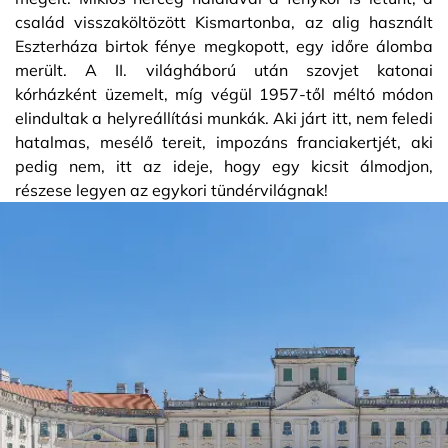
család visszaköltözött Kismartonba, az alig használt
Eszterháza birtok fénye megkopott, egy időre álomba
merült. A II. világháború után szovjet katonai
kórházként üzemelt, míg végül 1957-től méltó módon
elindultak a helyreállítási munkák. Aki járt itt, nem feledi
hatalmas, mesélő tereit, impozáns franciakertjét, aki
pedig nem, itt az ideje, hogy egy kicsit álmodjon,
részese legyen az egykori tündérvilágnak!