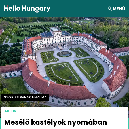
Ugrás a tartalomhoz
MENÜ
Helyszín címkék:
GYŐR ÉS PANNONHALMA
AKTÍV
Mesélő kastélyok nyomában