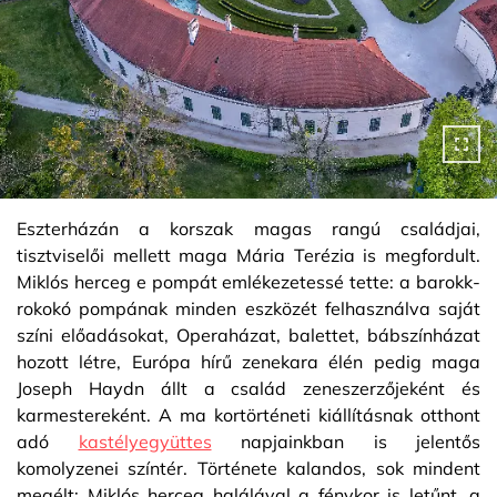
Eszterházán a korszak magas rangú családjai,
tisztviselői mellett maga Mária Terézia is megfordult.
Miklós herceg e pompát emlékezetessé tette: a barokk-
rokokó pompának minden eszközét felhasználva saját
színi előadásokat, Operaházat, balettet, bábszínházat
hozott létre, Európa hírű zenekara élén pedig maga
Joseph Haydn állt a család zeneszerzőjeként és
karmestereként. A ma kortörténeti kiállításnak otthont
adó
kastélyegyüttes
napjainkban is jelentős
komolyzenei színtér. Története kalandos, sok mindent
megélt: Miklós herceg halálával a fénykor is letűnt, a