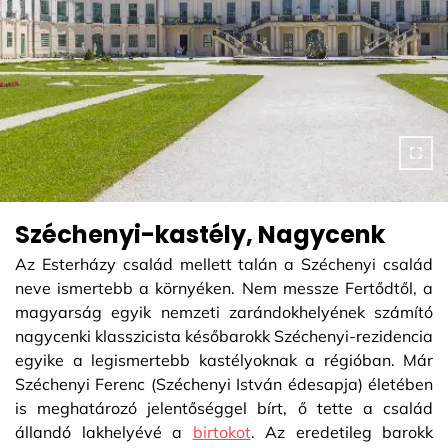
Széchenyi-kastély, Nagycenk
Az Esterházy család mellett talán a Széchenyi család
neve ismertebb a környéken. Nem messze Fertődtől, a
magyarság egyik nemzeti zarándokhelyének számító
nagycenki klasszicista későbarokk Széchenyi-rezidencia
egyike a legismertebb kastélyoknak a régióban. Már
Széchenyi Ferenc (Széchenyi István édesapja) életében
is meghatározó jelentőséggel bírt, ő tette a család
állandó lakhelyévé a
birtokot
. Az eredetileg barokk