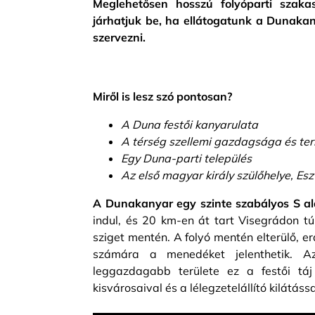
Meglehetősen hosszú folyóparti szaka
járhatjuk be, ha ellátogatunk a Dunakany
szervezni.
Miről is lesz szó pontosan?
A Duna festői kanyarulata
A térség szellemi gazdagsága és te
Egy Duna-parti település
Az első magyar király szülőhelye, Es
A Dunakanyar egy szinte szabályos S al
indul, és 20 km-en át tart Visegrádon tú
sziget mentén. A folyó mentén elterülő, e
számára a menedéket jelenthetik. Az
leggazdagabb területe ez a festői táj 
kisvárosaival és a lélegzetelállító kilátáss