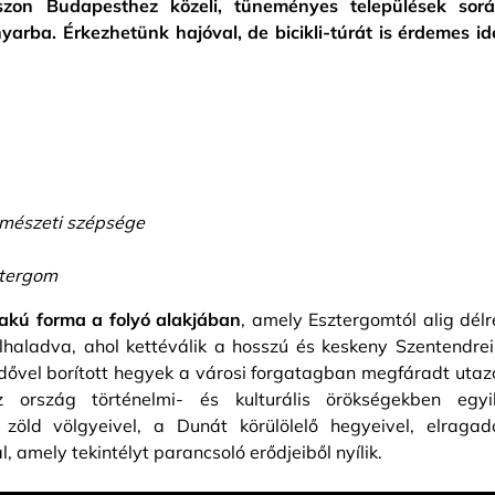
szon Budapesthez közeli, tüneményes települések sorá
arba. Érkezhetünk hajóval, de bicikli-túrát is érdemes id
rmészeti szépsége
ztergom
akú forma a folyó alakjában
, amely Esztergomtól alig délr
lhaladva, ahol kettéválik a hosszú és keskeny Szentendrei
rdővel borított hegyek a városi forgatagban megfáradt utaz
 ország történelmi- és kulturális örökségekben egyi
zöld völgyeivel, a Dunát körülölelő hegyeivel, elragad
al, amely tekintélyt parancsoló erődjeiből nyílik.