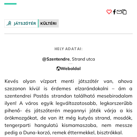
Facebook
JÁTSZÓTÉR
KÜLTÉRI
HELY ADATAI:
@Szentendre
, Strand utca
Weboldal
Kevés olyan vízpart menti játszótér van, ahova
szezonon kívül is érdemes elzarándokolni – ám a
szentendrei Postás strandon található mesebirodalom
ilyen! A város egyik legváltozatosabb, legkorszerűbb
pihenő- és játszóterén megannyi játék várja a kis
örökmozgókat, de van itt még kutyás strand, mosdók,
tengerparti hangulatú kismamaszoba, nem messze
pedig a Duna-korzó, remek éttermekkel, bisztrókkal.