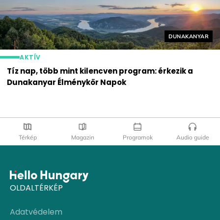
Helyszín címké
DUNAKANYAR
AKTÍV
Tíz nap, több mint kilencven program: érkezik a
Dunakanyar Élménykör Napok
Térkép
Magazin
Programok
Audio guide
OLDALTÉRKÉP
Adatvédelem