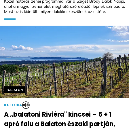
Közel hatórás zenei programmal vár a Sziget Bródy Dalok Napja,
ahol a magyar zenei élet meghatározó előadói lépnek színpadra.
Most az is kiderült, milyen dalokkal készülnek az estére.
Helyszín címkék:
BALATON
KULTÚRA
A „balatoni Riviéra" kincsei – 5 + 1
apró falu a Balaton északi partján,