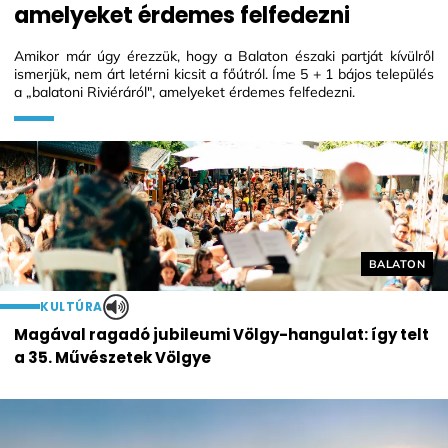
amelyeket érdemes felfedezni
Amikor már úgy érezzük, hogy a Balaton északi partját kívülről
ismerjük, nem árt letérni kicsit a főútról. Íme 5 + 1 bájos település
a „balatoni Riviéráról", amelyeket érdemes felfedezni.
Helyszín cí
BALATON
KULTÚRA
Magával ragadó jubileumi Völgy-hangulat: így telt
a 35. Művészetek Völgye