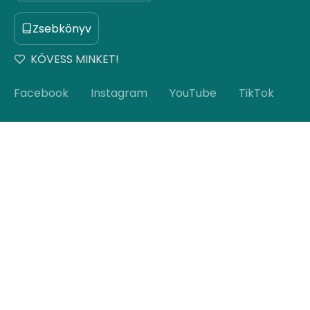
Zsebkönyv
KÖVESS MINKET!
Facebook
Instagram
YouTube
TikTok
Iratkozz fel hírlevelünkre!
© Copyright 2026 Hello Hungary. Minden jog
fenntartva.
Ugrás az oldal tetejére