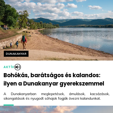
Helyszín címkék:
DUNAKANYAR
AKTÍV
Bohókás, barátságos és kalandos:
ilyen a Dunakanyar gyerekszemmel
A Dunakanyarban meglepetések, ámulások, kacsázások,
sikongatások és nyugodt sóhajok fogják övezni kalandunkat.