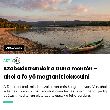
Helyszín címkék:
ORSZÁGOS
AKTÍV
Szabadstrandok a Duna mentén –
ahol a folyó megtanít lelassulni
A Duna-partnak minden szakaszon más hangulata van. Van, ahol
sötét és komor a víz, máshol csendes és lassú, néhol pedig
egészen mediterrán életérzés telepszik a folyó partjára.