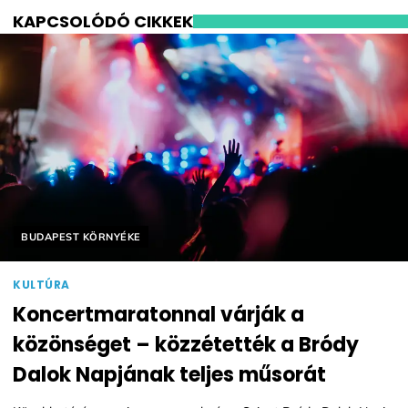
KAPCSOLÓDÓ CIKKEK
Helyszín címkék:
BUDAPEST KÖRNYÉKE
KULTÚRA
Koncertmaratonnal várják a
közönséget – közzétették a Bródy
Dalok Napjának teljes műsorát