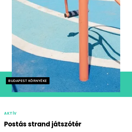
Helyszín címkék:
BUDAPEST KÖRNYÉKE
AKTÍV
Postás strand játszótér