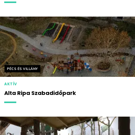
Helyszín címkék:
PÉCS ÉS VILLÁNY
AKTÍV
Alta Ripa Szabadidőpark