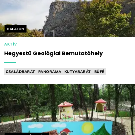
Helyszín címkék:
BALATON
AKTÍV
Hegyestű Geológiai Bemutatóhely
CSALÁDBARÁT
PANORÁMA
KUTYABARÁT
BÜFÉ
JÁTSZÓTÉR