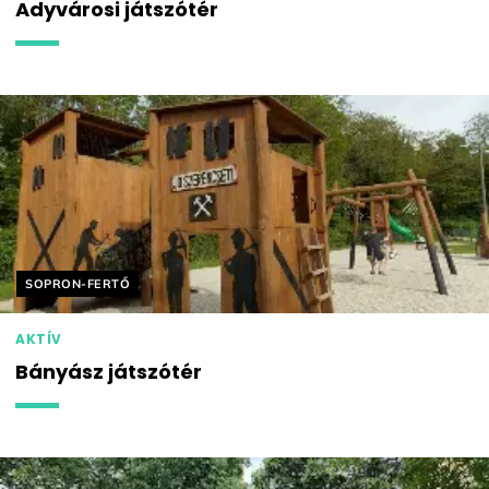
Adyvárosi játszótér
Helyszín címkék:
SOPRON-FERTŐ
AKTÍV
Bányász játszótér