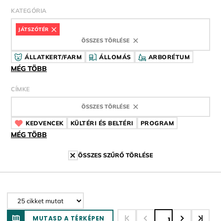
KATEGÓRIA
JÁTSZÓTÉR
ÖSSZES TÖRLÉSE
ÁLLATKERT/FARM
ÁLLOMÁS
ARBORÉTUM
MÉG TÖBB
CÍMKE
ÖSSZES TÖRLÉSE
KEDVENCEK
CÍMKE
KÜLTÉRI ÉS BELTÉRI
CÍMKE
PROGRAM
CÍMKE
MÉG TÖBB
ÖSSZES SZŰRŐ TÖRLÉSE
MUTASD A TÉRKÉPEN
1