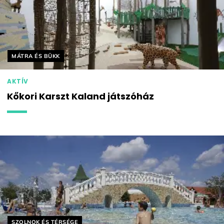
Helyszín címkék:
MÁTRA ÉS BÜKK
AKTÍV
Kőkori Karszt Kaland játszóház
Helyszín címkék:
SZOLNOK ÉS TÉRSÉGE