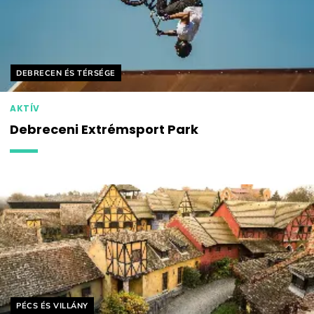
Helyszín címkék:
DEBRECEN ÉS TÉRSÉGE
AKTÍV
Debreceni Extrémsport Park
Helyszín címkék:
PÉCS ÉS VILLÁNY