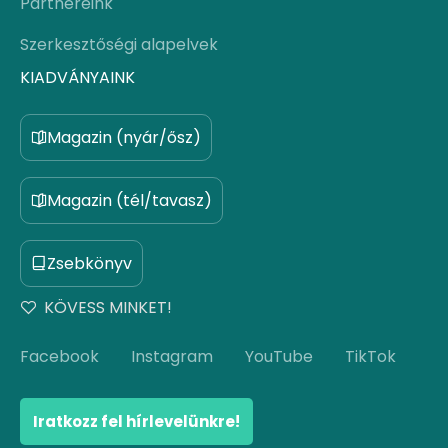
Partnereink
Szerkesztőségi alapelvek
KIADVÁNYAINK
Magazin (nyár/ősz)
Magazin (tél/tavasz)
Zsebkönyv
KÖVESS MINKET!
Facebook
Instagram
YouTube
TikTok
Iratkozz fel hírlevelünkre!