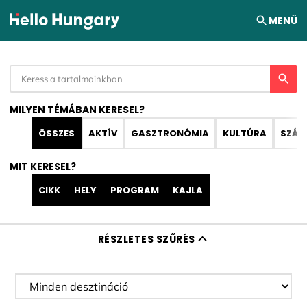
Ugrás a tartalomhoz
MENÜ
MILYEN TÉMÁBAN KERESEL?
ÖSSZES
AKTÍV
GASZTRONÓMIA
KULTÚRA
SZÁL
MIT KERESEL?
CIKK
HELY
PROGRAM
KAJLA
RÉSZLETES SZŰRÉS
Desztináció szűrése