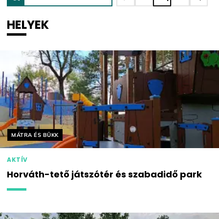
HELYEK
Helyszín címkék:
MÁTRA ÉS BÜKK
AKTÍV
Horváth-tető játszótér és szabadidő park