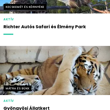
Helyszín címkék:
KECSKEMÉT ÉS KÖRNYÉKE
AKTÍV
Richter Autós Safari és Élmény Park
Helyszín címkék:
MÁTRA ÉS BÜKK
AKTÍV
Gyöngyösi Állatkert