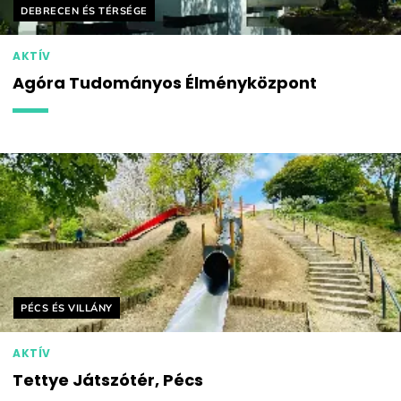
Helyszín címkék:
DEBRECEN ÉS TÉRSÉGE
AKTÍV
Agóra Tudományos Élményközpont
Helyszín címkék:
PÉCS ÉS VILLÁNY
AKTÍV
Tettye Játszótér, Pécs