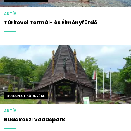
AKTÍV
Túrkevei Termál- és Élményfürdő
Helyszín címkék:
BUDAPEST KÖRNYÉKE
AKTÍV
Budakeszi Vadaspark