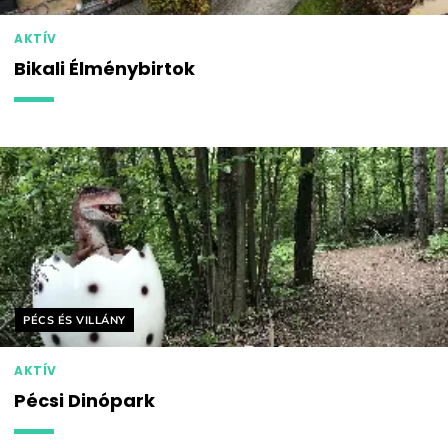
AKTÍV
Bikali Élménybirtok
Helyszín címkék:
PÉCS ÉS VILLÁNY
AKTÍV
Pécsi Dinópark