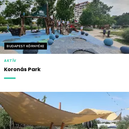
Helyszín címkék:
BUDAPEST KÖRNYÉKE
AKTÍV
Koronás Park