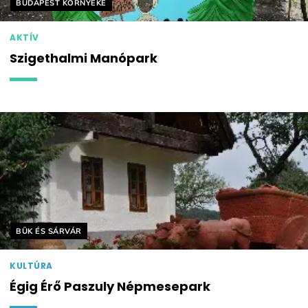
Helyszín címkék:
BUDAPEST KÖRNYÉKE
AKTÍV
Szigethalmi Manópark
Helyszín címkék:
BÜK ÉS SÁRVÁR
KULTÚRA
Égig Érő Paszuly Népmesepark