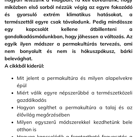
miközben első sorból nézzük végig az egyre fokozódó
és gyorsuló extrém klimatikus hatásokat, a
természettől egyre csak távolodunk. Pedig mindössze
egy kapcsolót kellene átbillenteni a
gondolkodásmódunkban, hogy jöhessen a változás. Az
egyik ilyen módszer a permakultúrás tervezés, ami
nem bonyolult és nem is hókuszpókusz, bárki
belevághat.
A cikkből kiderül:
Mit jelent a permakultúra és milyen alapelvekre
épül
Miért válik egyre népszerűbbé a természetközeli
gazdálkodás
Hogyan segíthet a permakultúra a talaj és az
élővilág megőrzésében
Milyen egyszerű módszerekkel kezdhetünk bele
otthon is
Hogyan kapcsolódik a fenntartható fogyasztás a