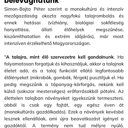
belevághatunk
Simon-Bojta Péter szerint a monokultúra és intenzív
mezőgazdaság okozta nagyfokú talajrombolás és
ennek hatásai (vízhiány, biológiai sokféleség
hanyatlása, állati élőhelyek megszűnése,
kiszámíthatatlan és extrém időjárás), már most
intenzíven érzékelhető Magyarországon.
"
A talajra, mint élő szervezetre kell gondolnunk
. Ha
folyamatosan forgatjuk és kihasználjuk, akkor a talajnak
életet adó, és a talaj funkcióit ellátó legfontosabb
élőlényeket (mikrobák, gombák, férgek) pusztítjuk el. Ha
pedig megszűnik a tápanyag-körforgás, nekünk kell
külső (sokszor mesterséges) erőforrásokból pótolni. Az
élettelen talajban növényeket igyekszünk termeszteni,
abból is csak egy fajtát, egy egész éven át
(monokultúrás gazdálkodás). Ezek a növények kevésbé
lesznek ellenállóak, ami újra beavatkozást igényel a
gazdáktól. A termény nem tud mélyre nyúló,