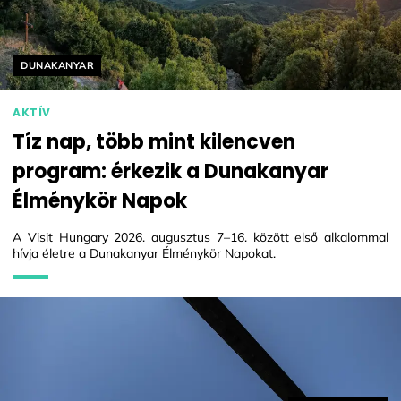
Helyszín címkék:
DUNAKANYAR
AKTÍV
Tíz nap, több mint kilencven
program: érkezik a Dunakanyar
Élménykör Napok
A Visit Hungary 2026. augusztus 7–16. között első alkalommal
hívja életre a Dunakanyar Élménykör Napokat.