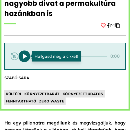
nagyobb divat a permakultúra
hazánkban is
Facebook
0:00
0:00
SZABÓ SÁRA
KÜLTÉRI
KÖRNYEZETBARÁT
KÖRNYEZETTUDATOS
FENNTARTHATÓ
ZERO WASTE
Ha egy pillanatra megállunk és megvizsgáljuk, hogy
hogyan létezünk a világban, rá kell ébrednünk, hogy