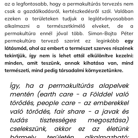
az a legfontosabb, hogy a permakultúrás tervezés nem
csak a gazdálkodásról, kertészkedésről szól. Valóban
ezeken a területeken tudjuk a leglátványosabban
alkalmazni a természetkímélő elveket, de a
permakultúra ennél jóval több. Simon-Bojta Péter
permakultúra tervező szerint ez leginkább
egy
látásmód, ahol az embert a természet szerves részének
tekintjük, így nem is lehet attól elkülönítve kezelni:
minden, amit teszünk, annak kihatása van, mind
természeti, mind pedig társadalmi környezetünkre.
Így, ha a permakultúrás alapelvek
mentén (earth care - a Földdel való
törődés, people care - az emberekkel
való törődés, fair share - a javak és
tudás tisztességes megosztása)
cselekszünk, akkor ez az életünk
bármely területén alkalmazható: