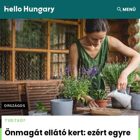
Ugrás a tartalomhoz
MENÜ
Helyszín címkék:
ORSZÁGOS
TUDTAD?
Önmagát ellátó kert: ezért egyre