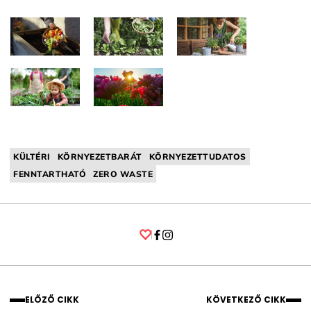
KÜLTÉRI
KÖRNYEZETBARÁT
KÖRNYEZETTUDATOS
FENNTARTHATÓ
ZERO WASTE
Facebook
Instagram
ELŐZŐ CIKK
KÖVETKEZŐ CIKK