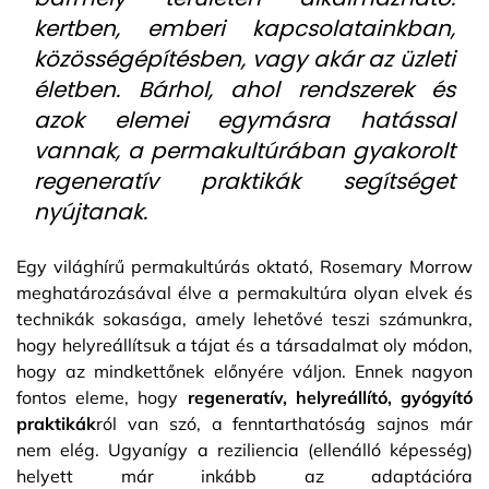
kertben, emberi kapcsolatainkban,
közösségépítésben, vagy akár az üzleti
életben. Bárhol, ahol rendszerek és
azok elemei egymásra hatással
vannak, a permakultúrában gyakorolt
regeneratív praktikák segítséget
nyújtanak.
Egy világhírű permakultúrás oktató, Rosemary Morrow
meghatározásával élve a permakultúra olyan elvek és
technikák sokasága, amely lehetővé teszi számunkra,
hogy helyreállítsuk a tájat és a társadalmat oly módon,
hogy az mindkettőnek előnyére váljon. Ennek nagyon
fontos eleme, hogy
regeneratív, helyreállító, gyógyító
praktikák
ról van szó, a fenntarthatóság sajnos már
nem elég. Ugyanígy a reziliencia (ellenálló képesség)
helyett már inkább az adaptációra