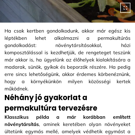
Ha csak kertben gondolkodunk, akkor már egész kis
léptékben lehet alkalmazni a permakultúrás
gondolkodást: növénytársításokkal, házi
komposztálással is kezdhetjük, de rengeteget teszünk
már akkor is, ha ügyelünk az élőhelyek kialakítására a
madarak, sünök, gyíkok és beporzók részére. Ha pedig
erre sincs lehetőségünk, akkor érdemes körbenéznünk,
hogy a környékünkön milyen közösségi kertek
működnek.
Néhány jó gyakorlat a
permakultúra tervezésre
Klasszikus példa a már korábban említett
növénytársítás
, aminek keretében olyan növényeket
ültetünk egymás mellé, amelyek védhetik egymást a