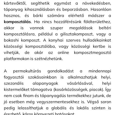
kártevőktől, segíthetik egymást a növekedésben,
tápanyag kihasználásban és beporzásban. Hasonlóan
hasznos, és bárki számára elérhető módszer a
komposztálás
. Ha nincs hozzáférésünk földterülethez,
akkor is vannak szuper megoldások beltéri
komposztálásra, például a gilisztakomposzt, vagy a
bokashi komposzt. A konyhai szerves hulladékainkat
közösségi komposztálóba, vagy közösségi kertbe is
vihetjük, de akár az online komposztmegosztó
platformokon is szétnézhetünk.
A permakultúrás gondolkodást a mindennapi
fogyasztói szokásainkban is alkalmazhatjuk helyi,
szezonális alapanyagok vásárlásával, helyi
kistermelőket támogatva (kosárközösségek, piacok). Így
nem csak finom és tápanyagdús termékekhez jutunk, de
jó esetben még vegyszermentesekhez is. Végső soron
pedig lelassíthatjuk a globális és lokális szinten is
érezhető, káros környezeti hatásokat.