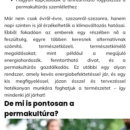
permakultúrás szemlélethez
Már nem csak évről-évre, szezonról-szezonra, hanem
napi szinten is jól érzékelhetők a klímaváltozás hatásai.
Ebből fakadóan az emberek egy részében nő a
feszültség, egyre többen keresnek alternatívnak
számító, természetközeli, természetkímélő
megoldásokat; mint például a megújuló
energiahordozók, fenntartható divat, és a
permakultúrás gazdálkodás. Ez utóbbi egy olyan
rendszer, amely kevés energiabefektetéssel jár, és egy
kis megfigyeléssel, józan ésszel és tervezéssel
hatékonyan munkára foghatjuk a természetet – így
mindenki jól járhat!
De mi is pontosan a
permakultúra?