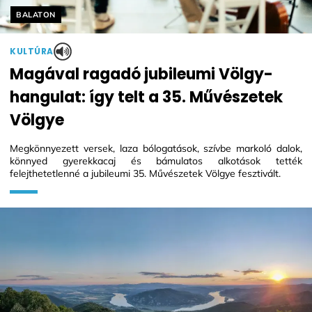
Helyszín címkék:
BALATON
KULTÚRA
Magával ragadó jubileumi Völgy-
hangulat: így telt a 35. Művészetek
Völgye
Megkönnyezett versek, laza bólogatások, szívbe markoló dalok,
könnyed gyerekkacaj és bámulatos alkotások tették
felejthetetlenné a jubileumi 35. Művészetek Völgye fesztivált.