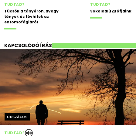
TUDTAD?
TUDTAD?
Tücsök a tányéron, avagy
Sokoldalú grófjaink
tények és tévhitek az
entomofágiáról
KAPCSOLÓDÓ ÍRÁS
Helyszín címkék:
ORSZÁGOS
TUDTAD?