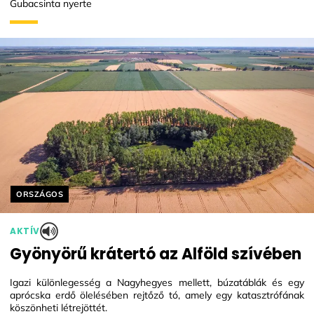
Gubacsinta nyerte
Helyszín címkék:
ORSZÁGOS
AKTÍV
Gyönyörű krátertó az Alföld szívében
Igazi különlegesség a Nagyhegyes mellett, búzatáblák és egy
aprócska erdő ölelésében rejtőző tó, amely egy katasztrófának
köszönheti létrejöttét.