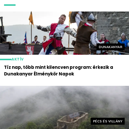
Helyszín címké
DUNAKANYAR
AKTÍV
Tíz nap, több mint kilencven program: érkezik a
Dunakanyar Élménykör Napok
Helyszín címkék:
PÉCS ÉS VILLÁNY