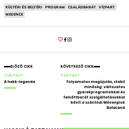
KÜLTÉRI ÉS BELTÉRI
PROGRAM
CSALÁDBARÁT
VÍZPART
MEDENCE
Facebook
Instagram
ELŐZŐ CIKK
KÖVETKEZŐ CIKK
TUDTAD?
TUDTAD?
A hekk-legenda
Folyamatos megújulás, stabil
minőség: változatos
gyerekprogramokkal és
felnőttbarát szolgáltatásokkal
bővít a szántódi Mövenpick
BalaLand