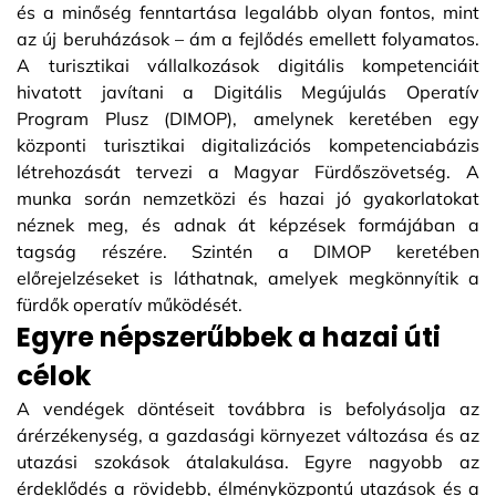
és a minőség fenntartása legalább olyan fontos, mint
az új beruházások – ám a fejlődés emellett folyamatos.
A turisztikai vállalkozások digitális kompetenciáit
hivatott javítani a Digitális Megújulás Operatív
Program Plusz (DIMOP), amelynek keretében egy
központi turisztikai digitalizációs kompetenciabázis
létrehozását tervezi a Magyar Fürdőszövetség. A
munka során nemzetközi és hazai jó gyakorlatokat
néznek meg, és adnak át képzések formájában a
tagság részére. Szintén a DIMOP keretében
előrejelzéseket is láthatnak, amelyek megkönnyítik a
fürdők operatív működését.
Egyre népszerűbbek a hazai úti
célok
A vendégek döntéseit továbbra is befolyásolja az
árérzékenység, a gazdasági környezet változása és az
utazási szokások átalakulása. Egyre nagyobb az
érdeklődés a rövidebb, élményközpontú utazások és a