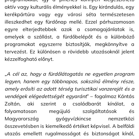
aktív vagy kulturális élményekkel is. Egy kirándulás, egy
kerékpártúra vagy egy városi séta természetesen
illeszkedhet egy fürdőnap mellé. Ezzel párhuzamosan
egyre elterjedtebbek azok a csomagajánlatok is,
amelyek a szállást, a fürdőbelépőt és a különböző
programokat egyszerre biztosítják, megkönnyítve a
tervezést. Ez különösen a rövidebb utazásoknál jelent
kézzelfogható előnyt.
„
A cél az, hogy a fürdőlátogatás ne egyetlen program
legyen, hanem egy többnapos, sokszínű élmény része,
amely erősíti az adott térség turisztikai vonzerejét és a
vendégek elégedettségét egyaránt
” – fogalmaz Kántás
Zoltán, aki szerint a családbarát kínálat, a
folyamatosan megújuló szolgáltatások és
Magyarország gyógyvízkincse nemzetközi
összevetésben is kiemelkedő értéket képvisel. A belföldi
utazás emellett rugalmasságot és biztonságot kínál,