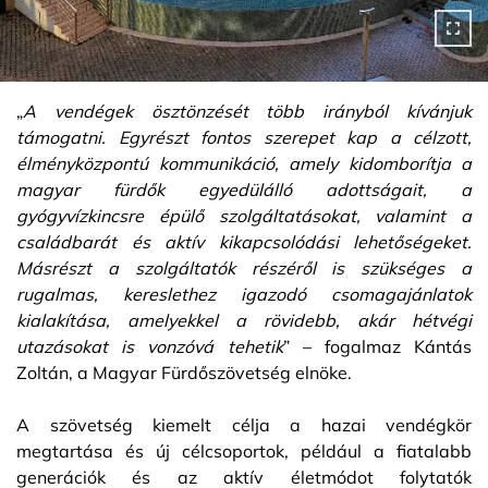
„
A vendégek ösztönzését több irányból kívánjuk
támogatni. Egyrészt fontos szerepet kap a célzott,
élményközpontú kommunikáció, amely kidomborítja a
magyar fürdők egyedülálló adottságait, a
gyógyvízkincsre épülő szolgáltatásokat, valamint a
családbarát és aktív kikapcsolódási lehetőségeket.
Másrészt a szolgáltatók részéről is szükséges a
rugalmas, kereslethez igazodó csomagajánlatok
kialakítása, amelyekkel a rövidebb, akár hétvégi
utazásokat is vonzóvá tehetik
” – fogalmaz Kántás
Zoltán, a Magyar Fürdőszövetség elnöke.
A szövetség kiemelt célja a hazai vendégkör
megtartása és új célcsoportok, például a fiatalabb
generációk és az aktív életmódot folytatók