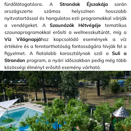
fürdőlátogatásra. A
Strandok Éjszakája
során
országszerte számos helyszínen hosszabb
nyitvatartással és hangulatos esti programokkal várják
a vendégeket. A
Szaunázók Hétvégéje
tematikus
szaunaprogramokkal erősíti a wellnesskultúrát, míg a
Víz Világnapjá
hoz kapcsolódó események a víz
értékére és a fenntarthatóság fontosságára hívják fel a
figyelmet. A fiatalabb korosztálynak szól a
Suli a
Strandon
program, a nyári időszakban pedig még több
közösségi élményt erősítő esemény várható.