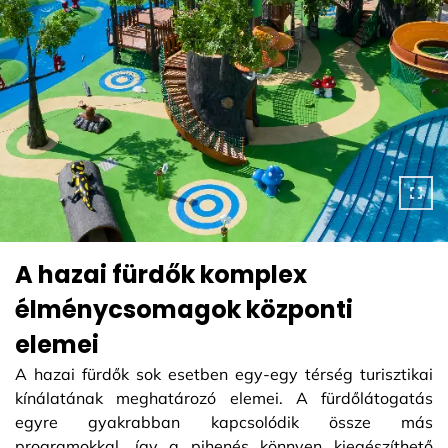
A hazai fürdők komplex
élménycsomagok központi
elemei
A hazai fürdők sok esetben egy-egy térség turisztikai
kínálatának meghatározó elemei. A fürdőlátogatás
egyre gyakrabban kapcsolódik össze más
programokkal, így a pihenés könnyen kiegészíthető