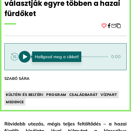
választják egyre többen a hazai
fürdőket
Facebook
0:00
0:00
SZABÓ SÁRA
KÜLTÉRI ÉS BELTÉRI
PROGRAM
CSALÁDBARÁT
VÍZPART
MEDENCE
Rövidebb utazás, mégis teljes feltöltődés – a hazai
fürdők kínálata jóval túlmutat a klasszikus