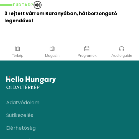
TUDTAD?
3 rejtett várrom Baranyában, hátborzongató
legendával
Térkép
Magazin
Programok
Audio guide
OLDALTÉRKÉP
Adatvédelem
Sütikezelés
Elérhetőség