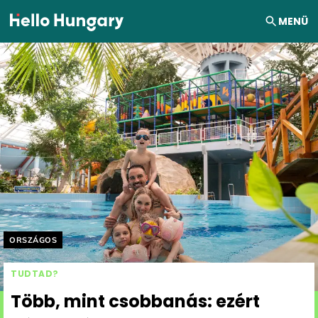
Ugrás a tartalomhoz
MENÜ
Helyszín címkék:
ORSZÁGOS
TUDTAD?
Több, mint csobbanás: ezért