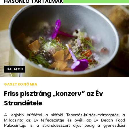
HASONLÓ TARTALMAK
Helyszín címkék:
BALATON
GASZTRONÓMIA
Friss pisztráng „konzerv” az Év
Strandétele
A legjobb büféétel a siófoki Tepertős-kürtős-mártogatós, a
Millacsinta az Év felfedezettje és övék az Év Beach Food
Palacsintája is, a stranddesszert díjat pedig a gyenesdiási