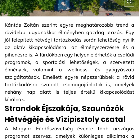
Kántás Zoltán szerint egyre meghatározóbb trend a
rövidebb, ugyanakkor élményben gazdag utazás. Egy
jól felépített hétvégi tartózkodás során lehetőség nyílik
az aktív kikapcsolódásra, az élményszerzésre és a
pihenésre is. A fürdőkben egy helyen elérhetők a családi
programok, a sportolási lehetőségek, a szervezett
élmények, valamint a wellness- és gyógyászati
szolgáltatások. Emellett egyre népszerűbbek a rövid
tartózkodásra szabott csomagajánlatok is, amelyek
néhány nap alatt is teljes értékű kikapcsolódást
kínálnak.
Strandok Éjszakája, Szaunázók
Hétvégéje és Vízipisztoly csata!
A Magyar Fürdőszövetség évente több országos
programot szervez, amelyek különleges alkalmak a