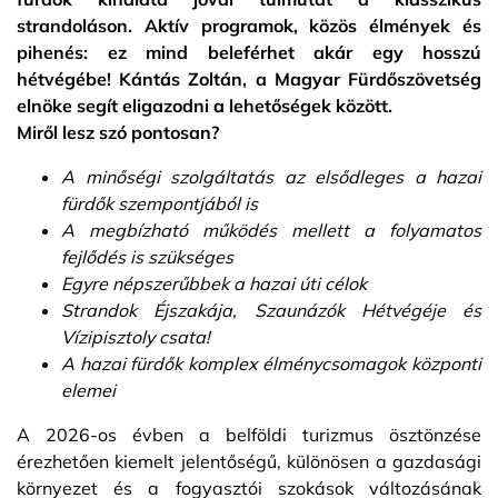
strandoláson. Aktív programok, közös élmények és
pihenés: ez mind beleférhet akár egy hosszú
hétvégébe! Kántás Zoltán, a Magyar Fürdőszövetség
elnöke segít eligazodni a lehetőségek között.
Miről lesz szó pontosan?
A minőségi szolgáltatás az elsődleges a hazai
fürdők szempontjából is
A megbízható működés mellett a folyamatos
fejlődés is szükséges
Egyre népszerűbbek a hazai úti célok
Strandok Éjszakája, Szaunázók Hétvégéje és
Vízipisztoly csata!
A hazai fürdők komplex élménycsomagok központi
elemei
A 2026-os évben a belföldi turizmus ösztönzése
érezhetően kiemelt jelentőségű, különösen a gazdasági
környezet és a fogyasztói szokások változásának