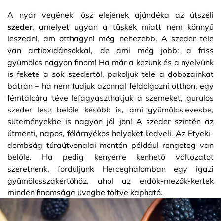
A nyár végének, ősz elejének ajándéka az útszéli
szeder
, amelyet ugyan a tüskék miatt nem könnyű
leszedni, ám otthagyni még nehezebb. A szeder tele
van antioxidánsokkal, de ami még jobb: a friss
gyümölcs nagyon finom! Ha már a kezünk és a nyelvünk
is fekete a sok szedertől, pakoljuk tele a dobozainkat
bátran – ha nem tudjuk azonnal feldolgozni otthon, egy
fémtálcára téve lefagyaszthatjuk a szemeket, gurulós
szeder lesz belőle később is, ami gyümölcslevesbe,
süteményekbe is nagyon jól jön! A szeder szintén az
útmenti, napos, félárnyékos helyeket kedveli. Az Etyeki-
dombság túraútvonalai mentén például rengeteg van
belőle. Ha pedig kenyérre kenhető változatot
szeretnénk, forduljunk Herceghalomban egy igazi
gyümölcsszakértőhöz, ahol az erdők-mezők-kertek
minden finomsága üvegbe töltve kapható.