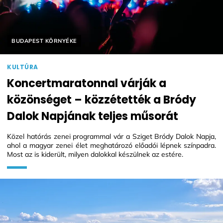
Helyszín címkék:
BUDAPEST KÖRNYÉKE
KULTÚRA
Koncertmaratonnal várják a
közönséget – közzétették a Bródy
Dalok Napjának teljes műsorát
Közel hatórás zenei programmal vár a Sziget Bródy Dalok Napja,
ahol a magyar zenei élet meghatározó előadói lépnek színpadra.
Most az is kiderült, milyen dalokkal készülnek az estére.