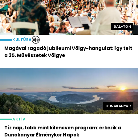
Helyszín cí
BALATON
KULTÚRA
Magával ragadó jubileumi Völgy-hangulat: így telt
a 35. Művészetek Völgye
Helyszín címké
DUNAKANYAR
AKTÍV
Tíz nap, több mint kilencven program: érkezik a
Dunakanyar Élménykör Napok