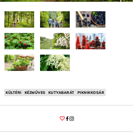
KÜLTÉRI
KÉZMŰVES
KUTYABARÁT
PIKNIKKOSÁR
Facebook
Instagram