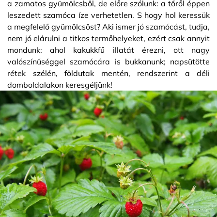
a zamatos gyümölcsből, de előre szólunk: a tőről éppen
leszedett szamóca íze verhetetlen. S hogy hol keressük
a megfelelő gyümölcsöst? Aki ismer jó szamócást, tudja,
nem jó elárulni a titkos termőhelyeket, ezért csak annyit
mondunk: ahol kakukkfű illatát érezni, ott nagy
valószínűséggel szamócára is bukkanunk; napsütötte
rétek szélén, földutak mentén, rendszerint a déli
domboldalakon keresgéljünk!