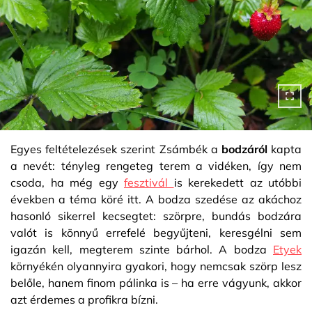
Egyes feltételezések szerint Zsámbék a
bodzáról
kapta
a nevét: tényleg rengeteg terem a vidéken, így nem
csoda, ha még egy
fesztivál
is kerekedett az utóbbi
években a téma köré itt. A bodza szedése az akáchoz
hasonló sikerrel kecsegtet: szörpre, bundás bodzára
valót is könnyű errefelé begyűjteni, keresgélni sem
igazán kell, megterem szinte bárhol. A bodza
Etyek
környékén olyannyira gyakori, hogy nemcsak szörp lesz
belőle, hanem finom pálinka is – ha erre vágyunk, akkor
azt érdemes a profikra bízni.