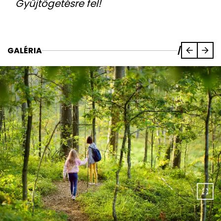
Gyűjtögetésre fel!
GALÉRIA
/