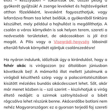
előtt – kesztyűben – takarítsuk be, ősszel pedig a
gyökerét gyűjtsük! A zsenge leveleket és hajtásvégeket
otthon főzelékként, levesként fogyaszthatjuk, vagy
leforrázva finom tea lehet belőlük, a gyökeréből tinktúra
készülhet, mely például a hajhullást is megállíthatja. A
csalán a város környékén is sok helyen terem, szereti a
nedvesebb területeket, de akácosokban is jól érzi
magát. A Pilis vagy a
Visegrádi-hegység
lábainál
elterülő falvak környékét ajánljuk csalánszedésre!
Ha nyáron indulunk, időzítsük úgy a kirándulást, hogy a
fehér akác
is virágozzon (ez általában júniusban
következik be)! A mámorító illat mellett jutalmunk a
virágból készíthető szörp vagy a palacsintatésztában
kisütött mézédes bundás akácdesszert lehet. Sőt, akár
már menet közben is – szó szerint – kiszívhatjuk a virág
éltető nedűjét: a szirmok szétnyitásával a bibét
rágcsálva lehet részünk benne. Akácerdőbe botlani nem
nehéz Magyarországon: ez a gyorsan terjedő faj szereti