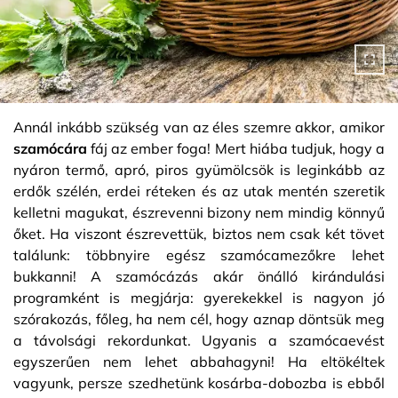
Annál inkább szükség van az éles szemre akkor, amikor
szamócára
fáj az ember foga! Mert hiába tudjuk, hogy a
nyáron termő, apró, piros gyümölcsök is leginkább az
erdők szélén, erdei réteken és az utak mentén szeretik
kelletni magukat, észrevenni bizony nem mindig könnyű
őket. Ha viszont észrevettük, biztos nem csak két tövet
találunk: többnyire egész szamócamezőkre lehet
bukkanni! A szamócázás akár önálló kirándulási
programként is megjárja: gyerekekkel is nagyon jó
szórakozás, főleg, ha nem cél, hogy aznap döntsük meg
a távolsági rekordunkat. Ugyanis a szamócaevést
egyszerűen nem lehet abbahagyni! Ha eltökéltek
vagyunk, persze szedhetünk kosárba-dobozba is ebből