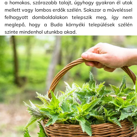
a homokos, szárazabb talajt, úgyhogy gyakran él utak
mellett vagy lombos erdők szélén. Sokszor a műveléssel
felhagyott domboldalakon telepszik meg, így nem
meglepő, hogy a Buda környéki települések szélén
szinte mindenhol utunkba akad.