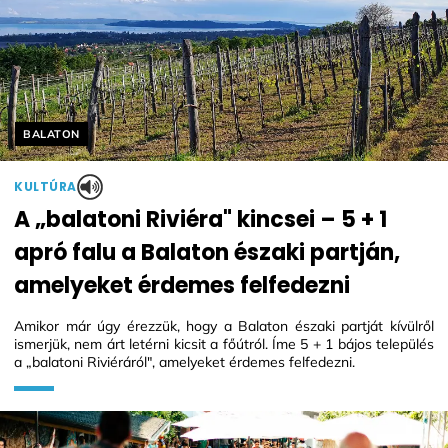
Helyszín címkék:
BALATON
KULTÚRA
A „balatoni Riviéra" kincsei – 5 + 1
apró falu a Balaton északi partján,
amelyeket érdemes felfedezni
Amikor már úgy érezzük, hogy a Balaton északi partját kívülről
ismerjük, nem árt letérni kicsit a főútról. Íme 5 + 1 bájos település
a „balatoni Riviéráról", amelyeket érdemes felfedezni.