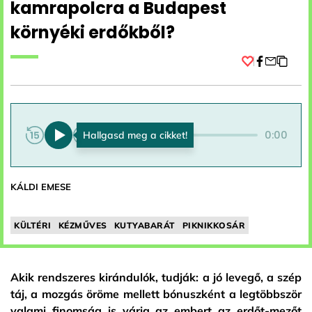
kamrapolcra a Budapest
környéki erdőkből?
Facebook
0:00
0:00
KÁLDI EMESE
KÜLTÉRI
KÉZMŰVES
KUTYABARÁT
PIKNIKKOSÁR
Akik rendszeres kirándulók, tudják: a jó levegő, a szép
táj, a mozgás öröme mellett bónuszként a legtöbbször
valami finomság is várja az embert az erdőt-mezőt