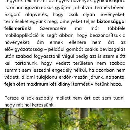
Legyünk tekintettel az egyes növények gyakoriságára
is: onnan igazán etikus gyűjteni, ahol van termés bőven.
Szigorú alapvetés, hogy csak olyan növényeket,
terméseket együnk meg, amelyeket teljes
biztonsággal
felismerünk
! Szerencsére ma már többféle
mobilapplikáció is segít abban, hogy beazonosítsuk a
növényeket, ám ennek ellenére nem árt az
elővigyázatosság – például gombát csakis bevizsgálás
után szabad fogyasztani! Végül pedig azt is szem előtt
kell tartanunk, hogy védett területen nem szabad
semmit sem leszedni engedély nélkül, ha azonban nem
védett, állami tulajdonú erdőn-mezőn járunk,
naponta,
fejenként maximum két kilónyi
termést vihetünk haza.
Persze a sok szabály mellett nem árt azt sem tudni,
hogy mit hol keressünk!