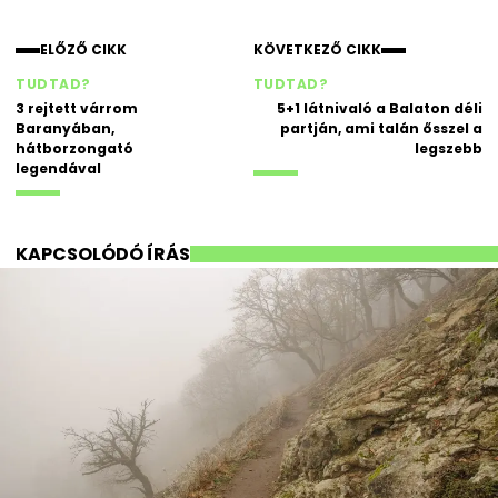
ELŐZŐ CIKK
KÖVETKEZŐ CIKK
TUDTAD?
TUDTAD?
3 rejtett várrom
5+1 látnivaló a Balaton déli
Baranyában,
partján, ami talán ősszel a
hátborzongató
legszebb
legendával
KAPCSOLÓDÓ ÍRÁS