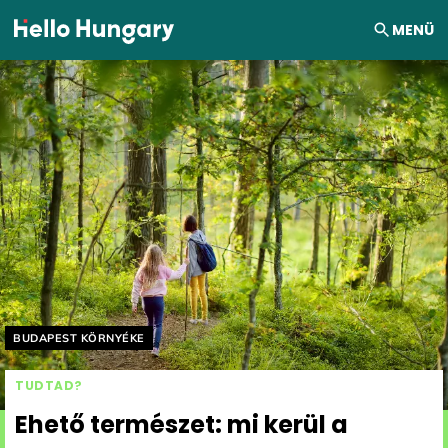
Ugrás a tartalomhoz
MENÜ
Helyszín címkék:
BUDAPEST KÖRNYÉKE
TUDTAD?
Ehető természet: mi kerül a