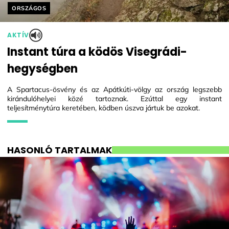
Helyszín címkék:
ORSZÁGOS
AKTÍV
Instant túra a ködös Visegrádi-
hegységben
A Spartacus-ösvény és az Apátkúti-völgy az ország legszebb
kirándulóhelyei közé tartoznak. Ezúttal egy instant
teljesítménytúra keretében, ködben úszva jártuk be azokat.
HASONLÓ TARTALMAK