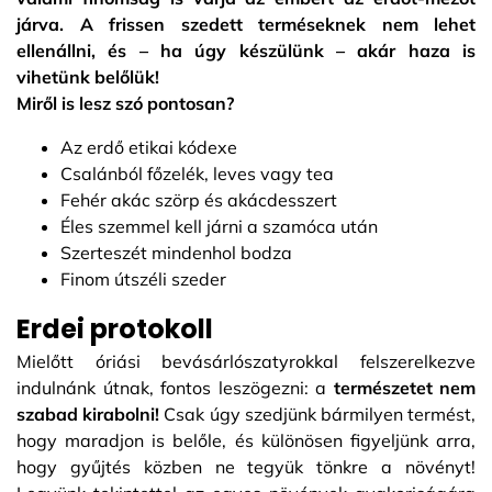
járva. A frissen szedett terméseknek nem lehet
ellenállni, és – ha úgy készülünk – akár haza is
vihetünk belőlük!
Miről is lesz szó pontosan?
Az erdő etikai kódexe
Csalánból főzelék, leves vagy tea
Fehér akác szörp és akácdesszert
Éles szemmel kell járni a szamóca után
Szerteszét mindenhol bodza
Finom útszéli szeder
Erdei protokoll
Mielőtt óriási bevásárlószatyrokkal felszerelkezve
indulnánk útnak, fontos leszögezni: a
természetet nem
szabad kirabolni!
Csak úgy szedjünk bármilyen termést,
hogy maradjon is belőle, és különösen figyeljünk arra,
hogy gyűjtés közben ne tegyük tönkre a növényt!