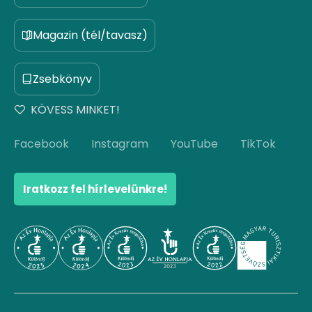
Magazin (tél/tavasz)
Zsebkönyv
KÖVESS MINKET!
Facebook
Instagram
YouTube
TikTok
Iratkozz fel hírlevelünkre!