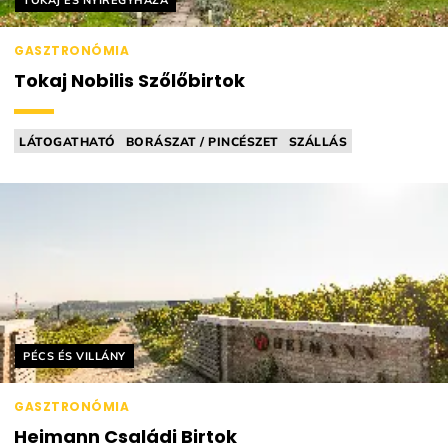
TOKAJ ÉS NYÍREGYHÁZA
GASZTRONÓMIA
Tokaj Nobilis Szőlőbirtok
LÁTOGATHATÓ
BORÁSZAT / PINCÉSZET
SZÁLLÁS
SZŐLŐBIRTOK
DŰLŐTÚRA
Helyszín címkék:
PÉCS ÉS VILLÁNY
GASZTRONÓMIA
Heimann Családi Birtok