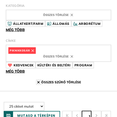
KATEGÓRIA
ÖSSZES TÖRLÉSE
ÁLLATKERT/FARM
ÁLLOMÁS
ARBORÉTUM
MÉG TÖBB
CÍMKE
PIKNIKKOSÁR
CÍMKE
ÖSSZES TÖRLÉSE
KEDVENCEK
CÍMKE
KÜLTÉRI ÉS BELTÉRI
CÍMKE
PROGRAM
CÍMKE
MÉG TÖBB
ÖSSZES SZŰRŐ TÖRLÉSE
MUTASD A TÉRKÉPEN
1