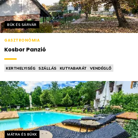
Helyszín címkék:
BÜK ÉS SÁRVÁR
GASZTRONÓMIA
Kosbor Panzió
KERTHELYISÉG
SZÁLLÁS
KUTYABARÁT
VENDÉGLŐ
PIKNIKKOSÁR
Helyszín címkék:
MÁTRA ÉS BÜKK