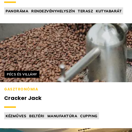
PANORÁMA
RENDEZVÉNYHELYSZÍN
TERASZ
KUTYABARÁT
BISZTRÓ
Helyszín címkék:
PÉCS ÉS VILLÁNY
GASZTRONÓMIA
Cracker Jack
KÉZMŰVES
BELTÉRI
MANUFAKTÚRA
CUPPING