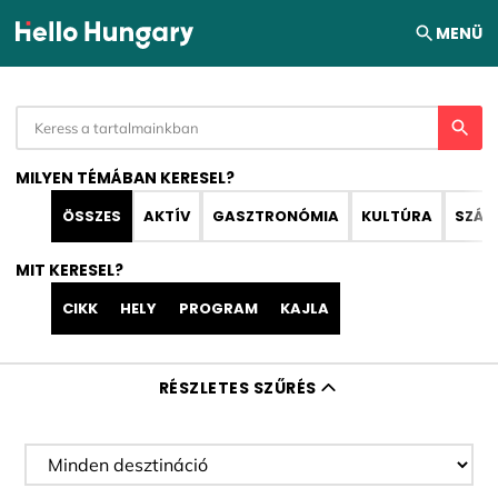
Ugrás a tartalomhoz
MENÜ
MILYEN TÉMÁBAN KERESEL?
ÖSSZES
AKTÍV
GASZTRONÓMIA
KULTÚRA
SZÁL
MIT KERESEL?
CIKK
HELY
PROGRAM
KAJLA
RÉSZLETES SZŰRÉS
Desztináció szűrése