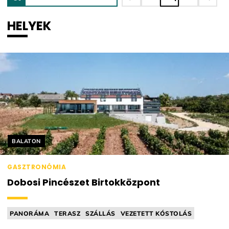
HELYEK
Helyszín címkék:
BALATON
GASZTRONÓMIA
Dobosi Pincészet Birtokközpont
PANORÁMA
TERASZ
SZÁLLÁS
VEZETETT KÓSTOLÁS
PIKNIKKOSÁR