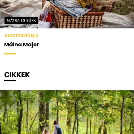
Helyszín címkék:
MÁTRA ÉS BÜKK
GASZTRONÓMIA
Málna Major
CIKKEK