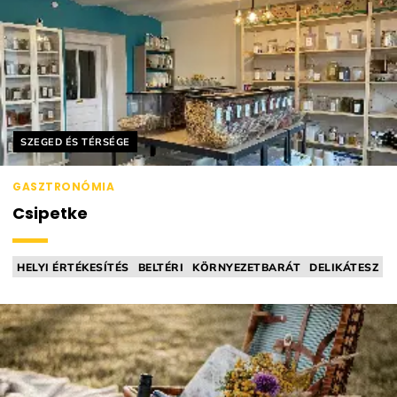
Helyszín címkék:
SZEGED ÉS TÉRSÉGE
GASZTRONÓMIA
Csipetke
HELYI ÉRTÉKESÍTÉS
BELTÉRI
KÖRNYEZETBARÁT
DELIKÁTESZ
ZERO WASTE