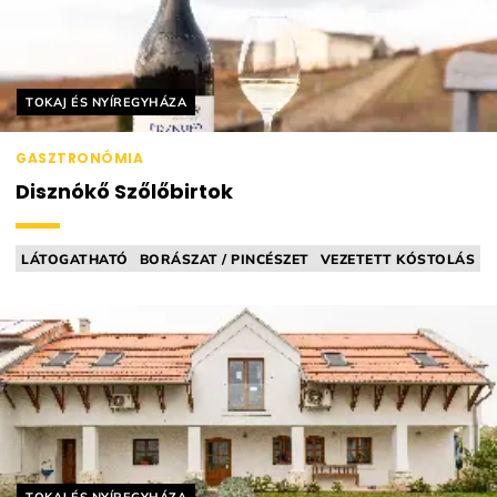
Helyszín címkék:
TOKAJ ÉS NYÍREGYHÁZA
GASZTRONÓMIA
Disznókő Szőlőbirtok
LÁTOGATHATÓ
BORÁSZAT / PINCÉSZET
VEZETETT KÓSTOLÁS
BORVACSORA
DŰLŐTÚRA
Helyszín címkék: