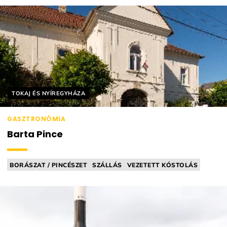
Helyszín címkék:
TOKAJ ÉS NYÍREGYHÁZA
GASZTRONÓMIA
Barta Pince
BORÁSZAT / PINCÉSZET
SZÁLLÁS
VEZETETT KÓSTOLÁS
KERÉKPÁROSBARÁT
PIKNIKKOSÁR