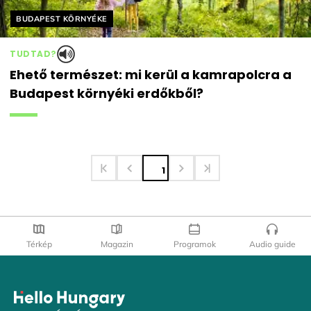
Helyszín címkék:
BUDAPEST KÖRNYÉKE
TUDTAD?
Ehető természet: mi kerül a kamrapolcra a
Budapest környéki erdőkből?
1
Térkép
Magazin
Programok
Audio guide