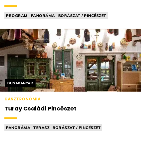
PROGRAM
PANORÁMA
BORÁSZAT / PINCÉSZET
VEZETETT KÓSTOLÁS
DŰLŐTÚRA
Helyszín címkék:
DUNAKANYAR
GASZTRONÓMIA
Turay Családi Pincészet
PANORÁMA
TERASZ
BORÁSZAT / PINCÉSZET
BAR FOOD (PL. BORKORCSOLYA)