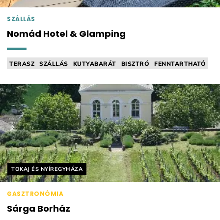
SZÁLLÁS
Nomád Hotel & Glamping
TERASZ
SZÁLLÁS
KUTYABARÁT
BISZTRÓ
FENNTARTHATÓ
Helyszín címkék:
TOKAJ ÉS NYÍREGYHÁZA
GASZTRONÓMIA
Sárga Borház