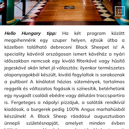
Hello Hungary tipp:
Ha két program között
megpihennénk egy szuper helyen, ejtsük útba a
közelben található debreceni Black Sheepet is! A
speciality kávéiról országosan ismert kávéház a nyári
időszakban nemcsak egy kiváló filterkávé vagy hűsítő
jegeskávé okán lehet jó választás: ilyenkor természetes
alapanyagokból készült, kiváló fagylaltok is sorakoznak
a pultban! A kínálatot házias sütemények, tartalmas
reggelik és változatos fogások is színesítik, betérhetünk
egy nyugodt családi ebédre vagy délutáni traccspartira
is. Fergeteges a nápolyi pizzájuk, a saláták rendkívül
kiadósak, a burgerek pedig 100% Angus marhahúsból
készülnek! A Black Sheep ráadásul augusztusban
ünnepli születésnapját, amelyet minden évben