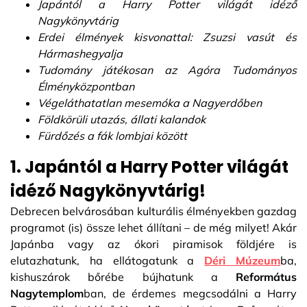
Japántól a Harry Potter világát idéző
Nagykönyvtárig
Erdei élmények kisvonattal: Zsuzsi vasút és
Hármashegyalja
Tudomány játékosan az Agóra Tudományos
Élményközpontban
Végeláthatatlan mesemóka a Nagyerdőben
Földkörüli utazás, állati kalandok
Fürdőzés a fák lombjai között
1. Japántól a Harry Potter világát
idéző Nagykönyvtárig!
Debrecen belvárosában kulturális élményekben gazdag
programot (is) össze lehet állítani – de még milyet! Akár
Japánba vagy az ókori piramisok földjére is
elutazhatunk, ha ellátogatunk a
Déri Múzeum
ba,
kishuszárok bőrébe bújhatunk a
Református
Nagytemplom
ban, de érdemes megcsodálni a Harry