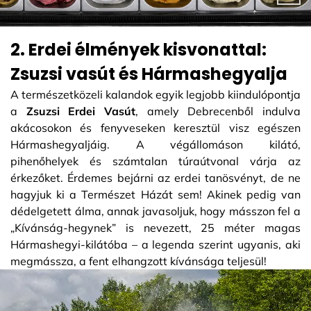
2. Erdei élmények kisvonattal:
Zsuzsi vasút és Hármashegyalja
A természetközeli kalandok egyik legjobb kiindulópontja
a
Zsuzsi Erdei Vasút
, amely Debrecenből indulva
akácosokon és fenyveseken keresztül visz egészen
Hármashegyaljáig. A végállomáson kilátó,
pihenőhelyek és számtalan túraútvonal várja az
érkezőket. Érdemes bejárni az erdei tanösvényt, de ne
hagyjuk ki a Természet Házát sem! Akinek pedig van
dédelgetett álma, annak javasoljuk, hogy másszon fel a
„Kívánság-hegynek” is nevezett, 25 méter magas
Hármashegyi-kilátóba – a legenda szerint ugyanis, aki
megmássza, a fent elhangzott kívánsága teljesül!