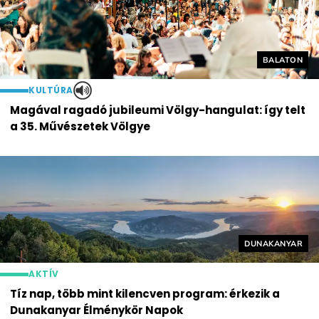
Helyszín cí
BALATON
KULTÚRA
Magával ragadó jubileumi Völgy-hangulat: így telt
a 35. Művészetek Völgye
Helyszín címké
DUNAKANYAR
AKTÍV
Tíz nap, több mint kilencven program: érkezik a
Dunakanyar Élménykör Napok