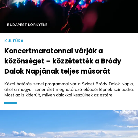
Helyszín címkék:
BUDAPEST KÖRNYÉKE
KULTÚRA
Koncertmaratonnal várják a
közönséget – közzétették a Bródy
Dalok Napjának teljes műsorát
Közel hatórás zenei programmal vár a Sziget Bródy Dalok Napja,
ahol a magyar zenei élet meghatározó előadói lépnek színpadra.
Most az is kiderült, milyen dalokkal készülnek az estére.