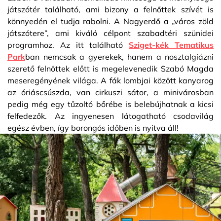
játszótér található, ami bizony a felnőttek szívét is
könnyedén el tudja rabolni. A Nagyerdő a „város zöld
játszótere”, ami kiváló célpont szabadtéri szünidei
programhoz. Az itt található
Sziget-kék Tematikus
Park
ban nemcsak a gyerekek, hanem a nosztalgiázni
szerető felnőttek előtt is megelevenedik Szabó Magda
meseregényének világa. A fák lombjai között kanyarog
az óriáscsúszda, van cirkuszi sátor, a minivárosban
pedig még egy tűzoltó bőrébe is belebújhatnak a kicsi
felfedezők. Az ingyenesen látogatható csodavilág
egész évben, így borongós időben is nyitva áll!