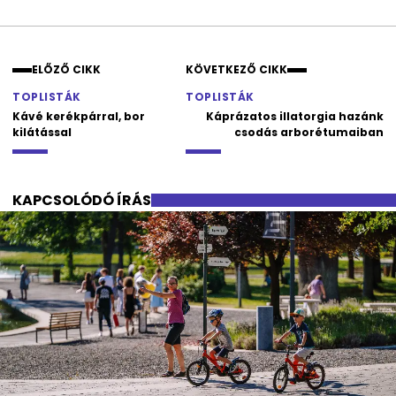
Facebook
Instagram
ELŐZŐ CIKK
KÖVETKEZŐ CIKK
TOPLISTÁK
TOPLISTÁK
Kávé kerékpárral, bor
Káprázatos illatorgia hazánk
kilátással
csodás arborétumaiban
KAPCSOLÓDÓ ÍRÁS