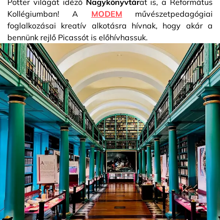
Potter világát idéző
Nagykönyvtár
at is, a Református
Kollégiumban! A
MODEM
művészetpedagógiai
foglalkozásai kreatív alkotásra hívnak, hogy akár a
bennünk rejlő Picassót is előhívhassuk.