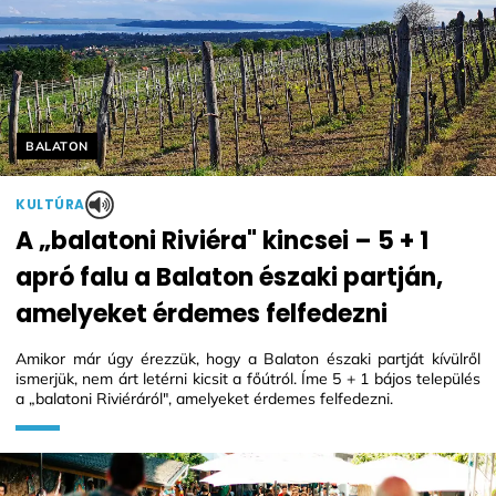
Helyszín címkék:
BALATON
KULTÚRA
A „balatoni Riviéra" kincsei – 5 + 1
apró falu a Balaton északi partján,
amelyeket érdemes felfedezni
Amikor már úgy érezzük, hogy a Balaton északi partját kívülről
ismerjük, nem árt letérni kicsit a főútról. Íme 5 + 1 bájos település
a „balatoni Riviéráról", amelyeket érdemes felfedezni.