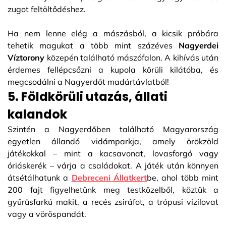
zugot feltöltődéshez.
Ha nem lenne elég a mászásból, a kicsik próbára
tehetik magukat a több mint százéves
Nagyerdei
Víztorony
közepén található mászófalon. A kihívás után
érdemes fellépcsőzni a kupola körüli kilátóba, és
megcsodálni a Nagyerdőt madártávlatból!
5. Földkörüli utazás, állati
kalandok
Szintén a Nagyerdőben található Magyarország
egyetlen állandó vidámparkja, amely örökzöld
játékokkal – mint a kacsavonat, lovasforgó vagy
óriáskerék – várja a családokat. A játék után könnyen
átsétálhatunk a
Debreceni Állatkert
be, ahol több mint
200 fajt figyelhetünk meg testközelből, köztük a
gyűrűsfarkú makit, a recés zsiráfot, a trópusi vízilovat
vagy a vöröspandát.