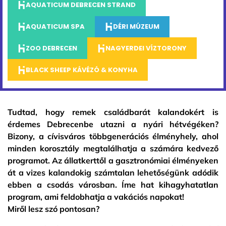
AQUATICUM DEBRECEN STRAND
AQUATICUM SPA
DÉRI MÚZEUM
ZOO DEBRECEN
NAGYERDEI VÍZTORONY
BLACK SHEEP KÁVÉZÓ & KONYHA
Tudtad, hogy remek családbarát kalandokért is
érdemes Debrecenbe utazni a nyári hétvégéken?
Bizony, a cívisváros többgenerációs élményhely, ahol
minden korosztály megtalálhatja a számára kedvező
programot. Az állatkerttől a gasztronómiai élményeken
át a vizes kalandokig számtalan lehetőségünk adódik
ebben a csodás városban. Íme hat kihagyhatatlan
program, ami feldobhatja a vakációs napokat!
Miről lesz szó pontosan?