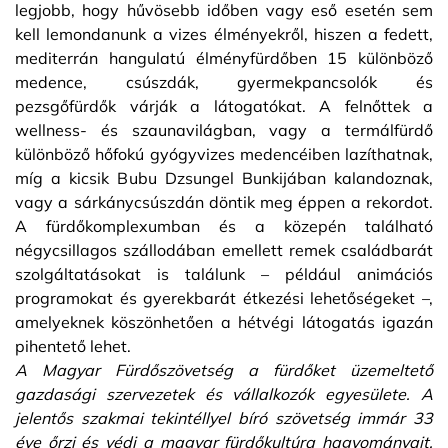
legjobb, hogy hűvösebb időben vagy eső esetén sem
kell lemondanunk a vizes élményekről, hiszen a fedett,
mediterrán hangulatú élményfürdőben 15 különböző
medence, csúszdák, gyermekpancsolók és
pezsgőfürdők várják a látogatókat. A felnőttek a
wellness- és szaunavilágban, vagy a termálfürdő
különböző hőfokú gyógyvizes medencéiben lazíthatnak,
míg a kicsik Bubu Dzsungel Bunkijában kalandoznak,
vagy a sárkánycsúszdán döntik meg éppen a rekordot.
A fürdőkomplexumban és a közepén található
négycsillagos szállodában emellett remek családbarát
szolgáltatásokat is találunk – például animációs
programokat és gyerekbarát étkezési lehetőségeket –,
amelyeknek köszönhetően a hétvégi látogatás igazán
pihentető lehet.
A Magyar Fürdőszövetség a fürdőket üzemeltető
gazdasági szervezetek és vállalkozók egyesülete. A
jelentős szakmai tekintéllyel bíró szövetség immár 33
éve őrzi és védi a magyar fürdőkultúra hagyományait,