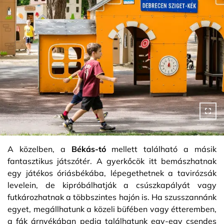
A közelben, a
Békás-tó
mellett található a másik
fantasztikus játszótér. A gyerkőcök itt bemászhatnak
egy játékos óriásbékába, lépegethetnek a tavirózsák
levelein, de kipróbálhatják a csúszkapályát vagy
futkározhatnak a többszintes hajón is. Ha szusszannánk
egyet, megállhatunk a közeli büfében vagy étteremben,
a fák árnyékában pedig találhatunk egy-egy csendes