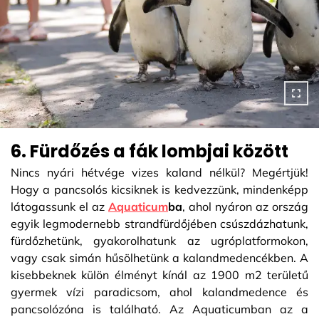
6. Fürdőzés a fák lombjai között
Nincs nyári hétvége vizes kaland nélkül? Megértjük!
Hogy a pancsolós kicsiknek is kedvezzünk, mindenképp
látogassunk el az
Aquaticum
ba
, ahol nyáron az ország
egyik legmodernebb strandfürdőjében csúszdázhatunk,
fürdőzhetünk, gyakorolhatunk az ugróplatformokon,
vagy csak simán hűsölhetünk a kalandmedencékben. A
kisebbeknek külön élményt kínál az 1900 m2 területű
gyermek vízi paradicsom, ahol kalandmedence és
pancsolózóna is található. Az Aquaticumban az a