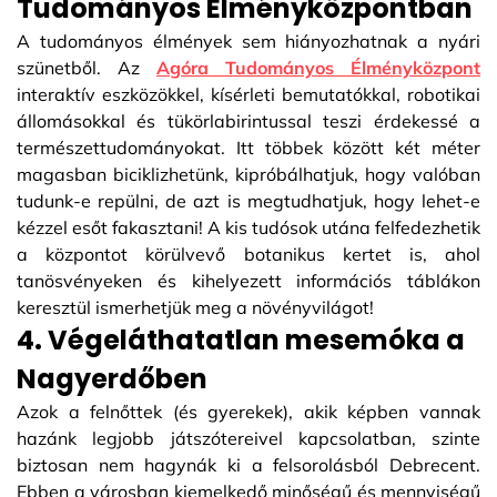
Tudományos Élményközpontban
A tudományos élmények sem hiányozhatnak a nyári
szünetből. Az
Agóra Tudományos Élményközpont
interaktív eszközökkel, kísérleti bemutatókkal, robotikai
állomásokkal és tükörlabirintussal teszi érdekessé a
természettudományokat. Itt többek között két méter
magasban biciklizhetünk, kipróbálhatjuk, hogy valóban
tudunk-e repülni, de azt is megtudhatjuk, hogy lehet-e
kézzel esőt fakasztani! A kis tudósok utána felfedezhetik
a központot körülvevő botanikus kertet is, ahol
tanösvényeken és kihelyezett információs táblákon
keresztül ismerhetjük meg a növényvilágot!
4. Végeláthatatlan mesemóka a
Nagyerdőben
Azok a felnőttek (és gyerekek), akik képben vannak
hazánk legjobb játszótereivel kapcsolatban, szinte
biztosan nem hagynák ki a felsorolásból Debrecent.
Ebben a városban kiemelkedő minőségű és mennyiségű