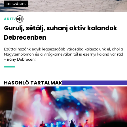
Helyszín címkék:
ORSZÁGOS
AKTÍV
Gurulj, sétálj, suhanj aktív kalandok
Debrecenben
Ezúttal hazánk egyik legpezsgőbb városába kalauzolunk el, ahol a
Nagytemplomon és a virágkarneválon túl is ezernyi kaland vár rád
– irány Debrecen!
HASONLÓ TARTALMAK