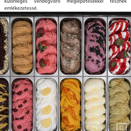
különleges vendégváró meglepetésekkel tesznek
emlékezetessé.