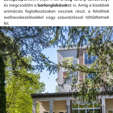
és megcsodálni a
barlanglakások
at is. Amíg a kisebbek
animációs foglalkozásokon vesznek részt, a felnőttek
wellnesskezelésekkel vagy szaunázással töltődhetnek
fel.