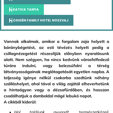
KATICA TANYA
OXIGÉN FAMILY HOTEL NOSZVAJ
Vannak alkalmak, amikor a forgalom zaja helyett a
báránybégetést, az esti tévézés helyett pedig a
csillagnézegetést részesítjük előnyben nyaralásunk
alatt. Nem szégyen, ha nincs kedvünk városfelfedező
túrára indulni, vagy belezsúfolni a térség
látványosságainak meglátogatását egyetlen napba. A
teljesség igénye nélkül csokorba szedtünk néhány
szálláshelyet, ahol távol a világ zajától elheverhetünk
a hintaágyon vagy a dézsafürdőben, és hosszan
csodálhatjuk a domboldal mögé lebukó napot.
A cikkből kiderül:
Hol találunk nyugodt, természetközeli,