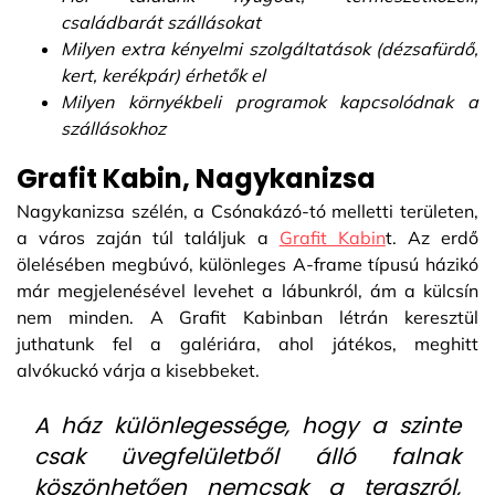
családbarát szállásokat
Milyen extra kényelmi szolgáltatások (dézsafürdő,
kert, kerékpár) érhetők el
Milyen környékbeli programok kapcsolódnak a
szállásokhoz
Grafit Kabin, Nagykanizsa
Nagykanizsa szélén, a Csónakázó-tó melletti területen,
a város zaján túl találjuk a
Grafit Kabin
t. Az erdő
ölelésében megbúvó, különleges A-frame típusú házikó
már megjelenésével levehet a lábunkról, ám a külcsín
nem minden. A Grafit Kabinban létrán keresztül
juthatunk fel a galériára, ahol játékos, meghitt
alvókuckó várja a kisebbeket.
A ház különlegessége, hogy a szinte
csak üvegfelületből álló falnak
köszönhetően nemcsak a teraszról,