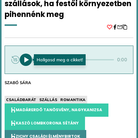
szállások, ha festői környezetben
pihennénk meg
Facebook
0:00
0:00
SZABÓ SÁRA
CSALÁDBARÁT
SZÁLLÁS
ROMANTIKA
MADÁRERDŐ TANÖSVÉNY, NAGYKANIZSA
KASZÓ LOMBKORONA SÉTÁNY
ZICHY CSALÁDI ÉLMÉNYBIRTOK