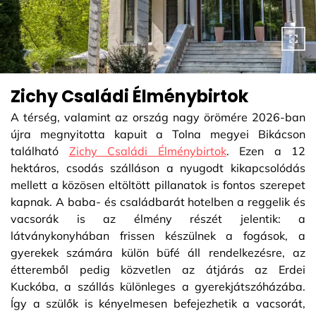
Zichy Családi Élménybirtok
A térség, valamint az ország nagy örömére 2026-ban
újra megnyitotta kapuit a Tolna megyei Bikácson
található
Zichy Családi Élménybirtok
. Ezen a 12
hektáros, csodás szálláson a nyugodt kikapcsolódás
mellett a közösen eltöltött pillanatok is fontos szerepet
kapnak. A baba- és családbarát hotelben a reggelik és
vacsorák is az élmény részét jelentik: a
látványkonyhában frissen készülnek a fogások, a
gyerekek számára külön büfé áll rendelkezésre, az
étteremből pedig közvetlen az átjárás az Erdei
Kuckóba, a szállás különleges a gyerekjátszóházába.
Így a szülők is kényelmesen befejezhetik a vacsorát,