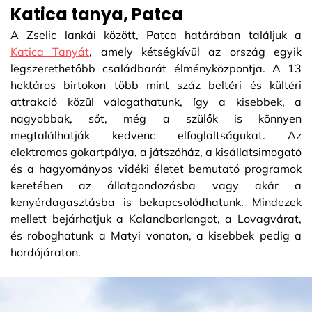
Katica tanya, Patca
A Zselic lankái között, Patca határában találjuk a
Katica Tanyát
, amely kétségkívül az ország egyik
legszerethetőbb családbarát élményközpontja. A 13
hektáros birtokon több mint száz beltéri és kültéri
attrakció közül válogathatunk, így a kisebbek, a
nagyobbak, sőt, még a szülők is könnyen
megtalálhatják kedvenc elfoglaltságukat. Az
elektromos gokartpálya, a játszóház, a kisállatsimogató
és a hagyományos vidéki életet bemutató programok
keretében az állatgondozásba vagy akár a
kenyérdagasztásba is bekapcsolódhatunk. Mindezek
mellett bejárhatjuk a Kalandbarlangot, a Lovagvárat,
és roboghatunk a Matyi vonaton, a kisebbek pedig a
hordójáraton.