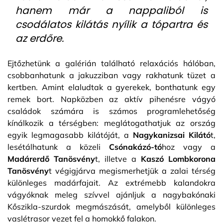
hanem már a nappaliból is
csodálatos kilátás nyílik a tópartra és
az erdőre.
Ejtőzhetünk a galérián található relaxációs hálóban,
csobbanhatunk a jakuzziban vagy rakhatunk tüzet a
kertben. Amint elaludtak a gyerekek, bonthatunk egy
remek bort. Napközben az aktív pihenésre vágyó
családok számára is számos programlehetőség
kínálkozik a térségben: meglátogathatjuk az ország
egyik legmagasabb kilátóját, a
Nagykanizsai Kilátó
t,
lesétálhatunk a közeli
Csónakázó-tó
hoz vagy a
Madárerdő Tanösvény
t, illetve a
Kaszó Lombkorona
Tanösvény
t végigjárva megismerhetjük a zalai térség
különleges madárfajait. Az extrémebb kalandokra
vágyóknak meleg szívvel ajánljuk a nagybakónaki
Kőszikla-szurdok megmászását, amelyből különleges
vaslétrasor vezet fel a homokkő falakon.