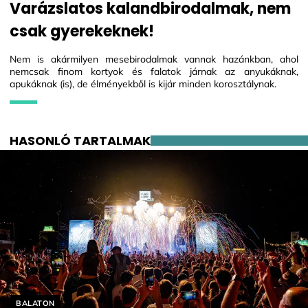
Varázslatos kalandbirodalmak, nem
csak gyerekeknek!
Nem is akármilyen mesebirodalmak vannak hazánkban, ahol
nemcsak finom kortyok és falatok járnak az anyukáknak,
apukáknak (is), de élményekből is kijár minden korosztálynak.
HASONLÓ TARTALMAK
Helyszín címkék:
BALATON