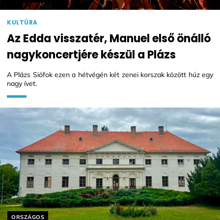
KULTÚRA
Az Edda visszatér, Manuel első önálló
nagykoncertjére készül a Plázs
A Plázs Siófok ezen a hétvégén két zenei korszak között húz egy
nagy ívet.
Helyszín címkék:
ORSZÁGOS