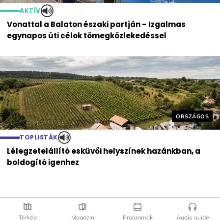
AKTÍV
Vonattal a Balaton északi partján – Izgalmas
egynapos úti célok tömegközlekedéssel
Helyszín cím
ORSZÁGOS
TOPLISTÁK
Lélegzetelállító esküvői helyszínek hazánkban, a
boldogító igenhez
Térkép
Magazin
Programok
Audio guide