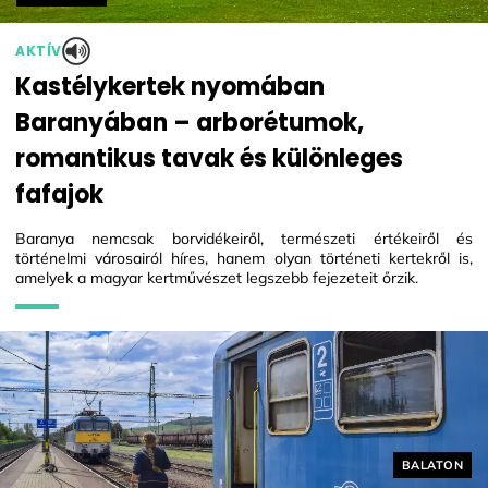
AKTÍV
Kastélykertek nyomában
Baranyában – arborétumok,
romantikus tavak és különleges
fafajok
Baranya nemcsak borvidékeiről, természeti értékeiről és
történelmi városairól híres, hanem olyan történeti kertekről is,
amelyek a magyar kertművészet legszebb fejezeteit őrzik.
Helyszín cí
BALATON