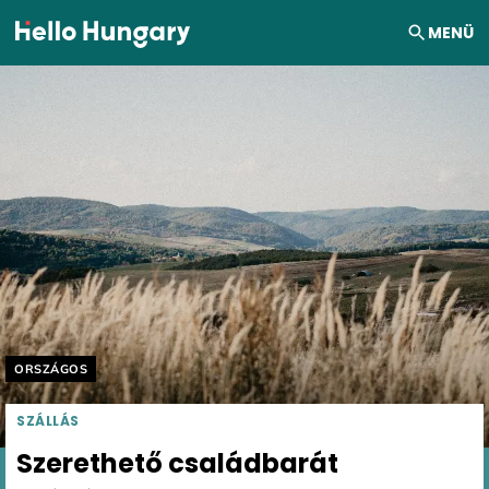
Ugrás a tartalomhoz
MENÜ
Helyszín címkék:
ORSZÁGOS
SZÁLLÁS
Szerethető családbarát