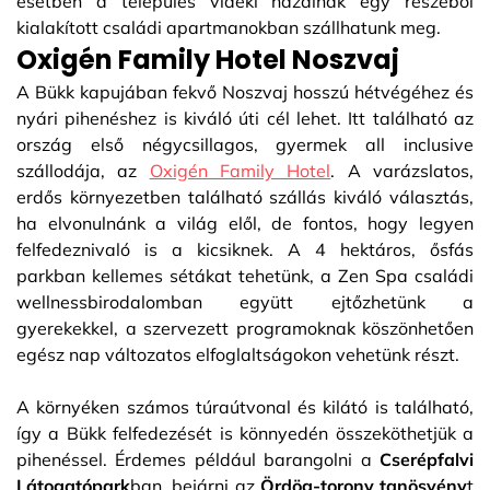
esetben a település vidéki házainak egy részéből
kialakított családi apartmanokban szállhatunk meg.
Oxigén Family Hotel Noszvaj
A Bükk kapujában fekvő Noszvaj hosszú hétvégéhez és
nyári pihenéshez is kiváló úti cél lehet. Itt található az
ország első négycsillagos, gyermek all inclusive
szállodája, az
Oxigén Family Hotel
. A varázslatos,
erdős környezetben található szállás kiváló választás,
ha elvonulnánk a világ elől, de fontos, hogy legyen
felfedeznivaló is a kicsiknek. A 4 hektáros, ősfás
parkban kellemes sétákat tehetünk, a Zen Spa családi
wellnessbirodalomban együtt ejtőzhetünk a
gyerekekkel, a szervezett programoknak köszönhetően
egész nap változatos elfoglaltságokon vehetünk részt.
A környéken számos túraútvonal és kilátó is található,
így a Bükk felfedezését is könnyedén összeköthetjük a
pihenéssel. Érdemes például barangolni a
Cserépfalvi
Látogatópark
ban, bejárni az
Ördög-torony tanösvény
t