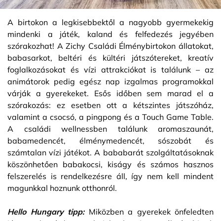
A birtokon a legkisebbektől a nagyobb gyermekekig
mindenki a játék, kaland és felfedezés jegyében
szórakozhat! A Zichy Családi Élménybirtokon állatokat,
babasarkot, beltéri és kültéri játszótereket, kreatív
foglalkozásokat és vízi attrakciókat is találunk – az
animátorok pedig egész nap izgalmas programokkal
várják a gyerekeket. Esős időben sem marad el a
szórakozás: ez esetben ott a kétszintes játszóház,
valamint a csocsó, a pingpong és a Touch Game Table.
A családi wellnessben találunk aromaszaunát,
babamedencét, élménymedencét, sószobát és
számtalan vízi játékot. A bababarát szolgáltatásoknak
köszönhetően babakocsi, kiságy és számos hasznos
felszerelés is rendelkezésre áll, így nem kell mindent
magunkkal hoznunk otthonról.
Hello Hungary tipp:
Miközben a gyerekek önfeledten