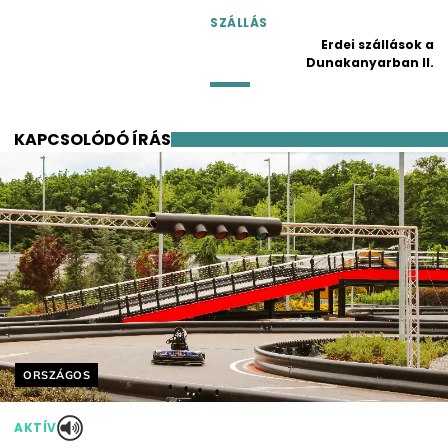
SZÁLLÁS
Erdei szállások a
Dunakanyarban II.
KAPCSOLÓDÓ ÍRÁS
Helyszín címkék:
ORSZÁGOS
AKTÍV