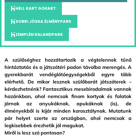
HELL KART GOKART
SOBRI JÓSKA ÉLMÉNYPARK
ZEMPLÉN KALANDPARK
A szülőséghez hozzátartozik a végtelennek tűnő
hintáztatás és a játszótéri padon távolba merengés. A
gyerekbarát vendéglátóegységekből egyre több
elérhető. De mikor lesznek szülőbarát játszóterek –
kérdezhetnénk? Fantasztikus mesebirodalmak vannak
hazánkban, ahol nemcsak finom kortyok és falatok
járnak az anyukáknak, apukáknak (is), de
élményekből is kijár minden korosztálynak. Mutatunk
pár helyet szerte az országban, ahol nemcsak a
legkisebbek érezhetik jól magukat.
Miről is lesz szó pontosan?