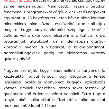
Katica Tanyára
messze-földről érkeznek családok az év
szinte minden napján. Nem csoda, hiszen a birtokon
fenomenális programokkal várják a kicsiket és nagyokat
egyaránt. A 13 hektáros területen bőven akad izgalom
mindenkinek, mindeközben testközelből tapasztalhatjuk
meg a hagyományos életmód szépségeit. Merész
vállalás volna akár csak felsorolni is a Katica Tanya
programjait, attrakcióit, de mindenképpen ajánljuk
kipróbálni nyáron a víziparkot, a kalandbarlangot,
adrenalinfüggőknek pedig az elektromos verseny
gokart-pályát!
Nagyon szeretjük, hogy mindemellett a tanyának (a
kezdetektől fogva) fontos, hogy látogatói a lehető
legkisebb ökológiai lábnyomot hagyják szórakozás
közben, aminek érdekében igazán sokat tesznek. Jó
gyakorlataikról érdemes példát vennünk. Extra tipp: a
tanyán akár hulladékkal is fizethetünk, alkalmanként
maximum 500 forint értékben!