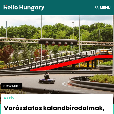
Ugrás a tartalomhoz
MENÜ
Helyszín címkék:
ORSZÁGOS
AKTÍV
Varázslatos kalandbirodalmak,