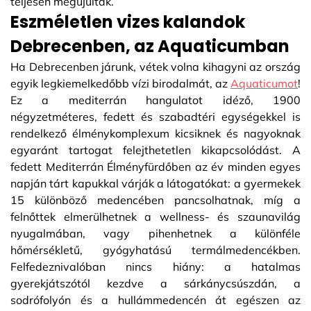
teljesen megújultak.
Eszméletlen vizes kalandok
Debrecenben, az Aquaticumban
Ha Debrecenben járunk, vétek volna kihagyni az ország
egyik legkiemelkedőbb vízi birodalmát, az
Aquaticumot
!
Ez a mediterrán hangulatot idéző, 1900
négyzetméteres, fedett és szabadtéri egységekkel is
rendelkező élménykomplexum kicsiknek és nagyoknak
egyaránt tartogat felejthetetlen kikapcsolódást. A
fedett Mediterrán Élményfürdőben az év minden egyes
napján tárt kapukkal várják a látogatókat: a gyermekek
15 különböző medencében pancsolhatnak, míg a
felnőttek elmerülhetnek a wellness- és szaunavilág
nyugalmában, vagy pihenhetnek a különféle
hőmérsékletű, gyógyhatású termálmedencékben.
Felfedeznivalóban nincs hiány: a hatalmas
gyerekjátszótól kezdve a sárkánycsúszdán, a
sodrófolyón és a hullámmedencén át egészen az