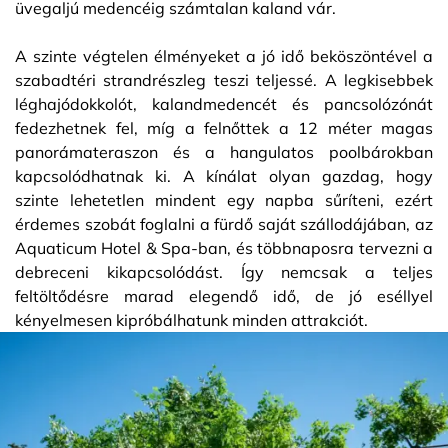
üvegaljú medencéig számtalan kaland vár.
A szinte végtelen élményeket a jó idő beköszöntével a
szabadtéri strandrészleg teszi teljessé. A legkisebbek
léghajódokkolót, kalandmedencét és pancsolózónát
fedezhetnek fel, míg a felnőttek a 12 méter magas
panorámateraszon és a hangulatos poolbárokban
kapcsolódhatnak ki. A kínálat olyan gazdag, hogy
szinte lehetetlen mindent egy napba sűríteni, ezért
érdemes szobát foglalni a fürdő saját szállodájában, az
Aquaticum Hotel & Spa-ban, és többnaposra tervezni a
debreceni kikapcsolódást. Így nemcsak a teljes
feltöltődésre marad elegendő idő, de jó eséllyel
kényelmesen kipróbálhatunk minden attrakciót.