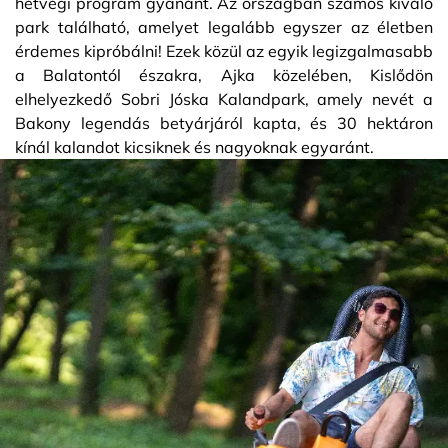
hétvégi program gyanánt. Az országban számos kiváló
park található, amelyet legalább egyszer az életben
érdemes kipróbálni! Ezek közül az egyik legizgalmasabb
a Balatontól északra, Ajka közelében, Kislődön
elhelyezkedő Sobri Jóska Kalandpark, amely nevét a
Bakony legendás betyárjáról kapta, és 30 hektáron
kínál kalandot kicsiknek és nagyoknak egyaránt.