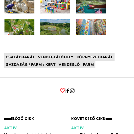
CSALÁDBARÁT
VENDÉGLÁTÓHELY
KÖRNYEZETBARÁT
GAZDASÁG / FARM / KERT
VENDÉGLŐ
FARM
Facebook
Instagram
ELŐZŐ CIKK
KÖVETKEZŐ CIKK
AKTÍV
AKTÍV