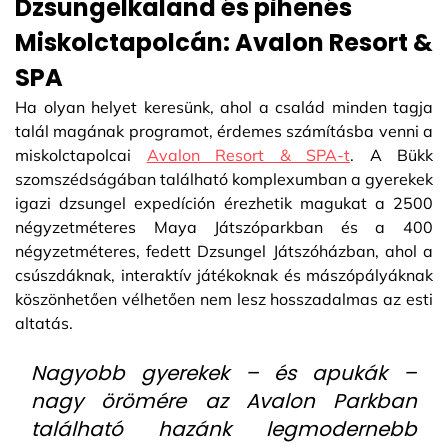
Dzsungelkaland és pihenés
Miskolctapolcán: Avalon Resort &
SPA
Ha olyan helyet keresünk, ahol a család minden tagja
talál magának programot, érdemes számításba venni a
miskolctapolcai
Avalon Resort & SPA-t
. A Bükk
szomszédságában található komplexumban a gyerekek
igazi dzsungel expedíción érezhetik magukat a 2500
négyzetméteres Maya Játszóparkban és a 400
négyzetméteres, fedett Dzsungel Játszóházban, ahol a
csúszdáknak, interaktív játékoknak és mászópályáknak
köszönhetően vélhetően nem lesz hosszadalmas az esti
altatás.
Nagyobb gyerekek – és apukák –
nagy örömére az Avalon Parkban
található hazánk legmodernebb