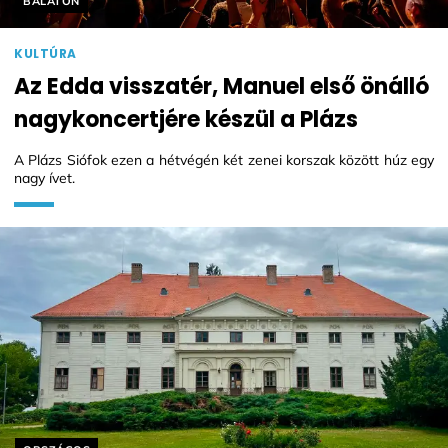
BALATON
KULTÚRA
Az Edda visszatér, Manuel első önálló
nagykoncertjére készül a Plázs
A Plázs Siófok ezen a hétvégén két zenei korszak között húz egy
nagy ívet.