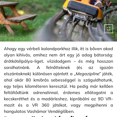
Ahogy egy vérbeli kalandparkhoz illik, itt is bőven akad
olyan kihívás, amihez nem árt egy jó adag bátorság:
drótkötélpálya-liget, víizidodgem – és még hosszan
sorolhatnánk. A felnőtteknek (és az igazán
elszántaknak) különösen ajánlott a „
Megazipline
” játék,
ahol akár 80 km/órás sebességgel is száguldhatunk,
egy teljes kilométeren keresztül. Ha pedig már kellően
feltöltődtünk adrenalinnal, érdemes ellátogatni a
kecskeréthet és a madárleshez, kipróbálni az 9D VR-
mozit és a VR 360 játékot, vagy megpihenni a
hangulatos Vashámor Vendéglőben.