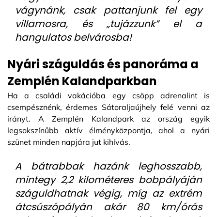
vágynánk, csak pattanjunk fel egy
villamosra, és „tujázzunk” el a
hangulatos belvárosba!
Nyári száguldás és panoráma a
Zemplén Kalandparkban
Ha a családi vakációba egy csöpp adrenalint is
csempésznénk, érdemes Sátoraljaújhely felé venni az
irányt. A Zemplén Kalandpark az ország egyik
legsokszínűbb aktív élményközpontja, ahol a nyári
szünet minden napjára jut kihívás.
A bátrabbak hazánk leghosszabb,
mintegy 2,2 kilométeres bobpályáján
száguldhatnak végig, míg az extrém
átcsúszópályán akár 80 km/órás