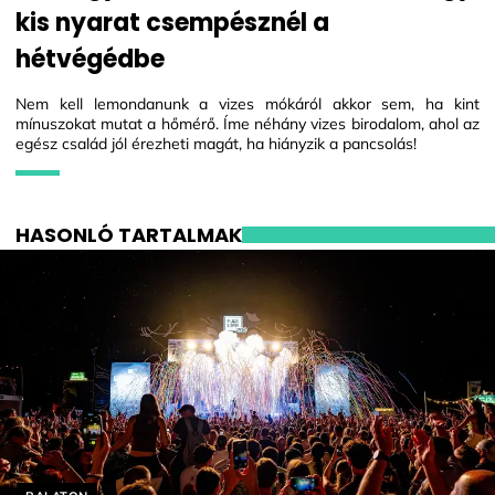
kis nyarat csempésznél a
hétvégédbe
Nem kell lemondanunk a vizes mókáról akkor sem, ha kint
mínuszokat mutat a hőmérő. Íme néhány vizes birodalom, ahol az
egész család jól érezheti magát, ha hiányzik a pancsolás!
HASONLÓ TARTALMAK
Helyszín címkék: