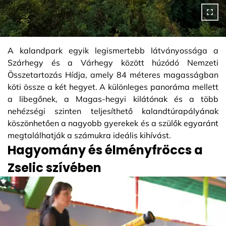
A kalandpark egyik legismertebb látványossága a
Szárhegy és a Várhegy között húzódó Nemzeti
Összetartozás Hídja, amely 84 méteres magasságban
köti össze a két hegyet. A különleges panoráma mellett
a libegőnek, a Magas-hegyi kilátónak és a több
nehézségi szinten teljesíthető kalandtúrapályának
köszönhetően a nagyobb gyerekek és a szülők egyaránt
megtalálhatják a számukra ideális kihívást.
Hagyomány és élményfröccs a
Zselic szívében