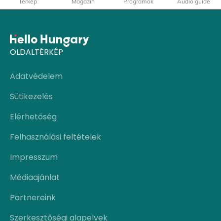
Térkép
Magazin
Programok
Audio guide
OLDALTÉRKÉP
Adatvédelem
Sütikezelés
Elérhetőség
Felhasználási feltételek
Impresszum
Médiaajánlat
Partnereink
Szerkesztőségi alapelvek