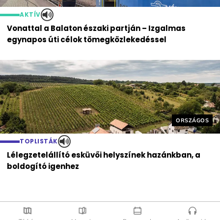
AKTÍV
Vonattal a Balaton északi partján – Izgalmas
egynapos úti célok tömegközlekedéssel
Helyszín cím
ORSZÁGOS
TOPLISTÁK
Lélegzetelállító esküvői helyszínek hazánkban, a
boldogító igenhez