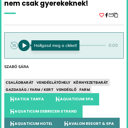
nem csak gyerekeknek!
Facebook
0:00
0:00
SZABÓ SÁRA
CSALÁDBARÁT
VENDÉGLÁTÓHELY
KÖRNYEZETBARÁT
GAZDASÁG / FARM / KERT
VENDÉGLŐ
FARM
KATICA TANYA
AQUATICUM SPA
AQUATICUM DEBRECEN STRAND
AQUATICUM HOTEL
AVALON RESORT & SPA