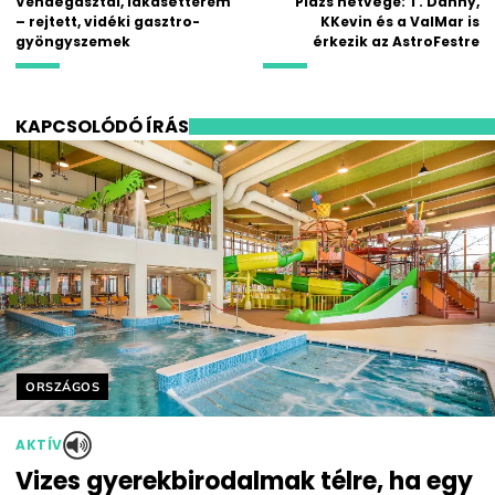
Vendégasztal, lakásétterem
Plázs hétvége: T. Danny,
– rejtett, vidéki gasztro-
KKevin és a ValMar is
gyöngyszemek
érkezik az AstroFestre
KAPCSOLÓDÓ ÍRÁS
Helyszín címkék:
ORSZÁGOS
AKTÍV
Vizes gyerekbirodalmak télre, ha egy