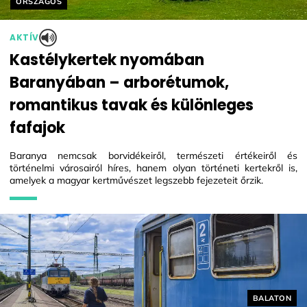
Helyszín címkék:
ORSZÁGOS
AKTÍV
Kastélykertek nyomában
Baranyában – arborétumok,
romantikus tavak és különleges
fafajok
Baranya nemcsak borvidékeiről, természeti értékeiről és
történelmi városairól híres, hanem olyan történeti kertekről is,
amelyek a magyar kertművészet legszebb fejezeteit őrzik.
Helyszín cí
BALATON