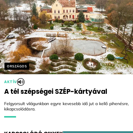
Helyszín címkék:
ORSZÁGOS
AKTÍV
A tél szépségei SZÉP-kártyával
Felgyorsult világunkban egyre kevesebb idő jut a kellő pihenésre,
kikapcsolódásra.