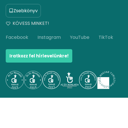
Zsebkönyv
KÖVESS MINKET!
Facebook
Instagram
YouTube
TikTok
Iratkozz fel hírlevelünkre!
© Copyright 2026 Hello Hungary. Minden jog
fenntartva.
Ugrás az oldal tetejére