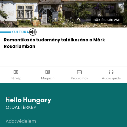
Helyszín címkék:
BÜK ÉS SÁRVÁR
KULTÚRA
Romantika és tudomány találkozása a Márk
Rosariumban
Térkép
Magazin
Programok
Audio guide
OLDALTÉRKÉP
Adatvédelem