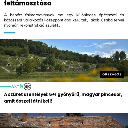
feltámasztása
A benőtt falmaradványok ma egy különleges építészeti és
közösségi vállalkozás középpontjába kerültek, Jakab Csaba tervei
nyomán rekonstrukció születik.
Helyszín cím
ORSZÁGOS
AKTÍV
A szüret szentélyei: 5+1 gyönyörű, magyar pincesor,
amit ősszel látni kell!