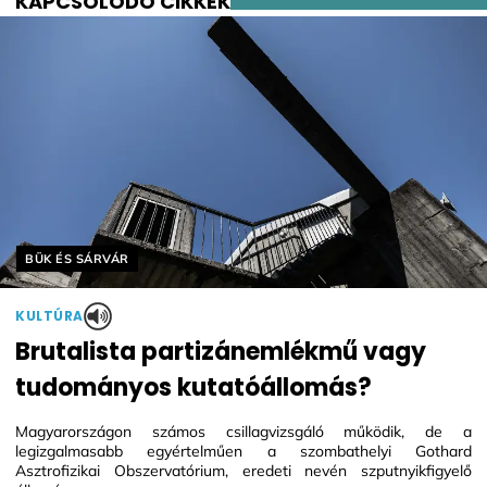
KAPCSOLÓDÓ CIKKEK
Helyszín címkék:
BÜK ÉS SÁRVÁR
KULTÚRA
Brutalista partizánemlékmű vagy
tudományos kutatóállomás?
Magyarországon számos csillagvizsgáló működik, de a
legizgalmasabb egyértelműen a szombathelyi Gothard
Asztrofizikai Obszervatórium, eredeti nevén szputnyikfigyelő