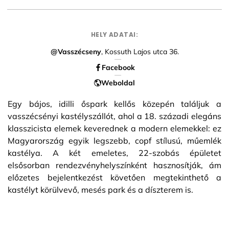
HELY ADATAI:
@Vasszécseny
, Kossuth Lajos utca 36.
Facebook
Weboldal
Egy bájos, idilli őspark kellős közepén találjuk a
vasszécsényi kastélyszállót, ahol a 18. századi elegáns
klasszicista elemek keverednek a modern elemekkel: ez
Magyarország egyik legszebb, copf stílusú, műemlék
kastélya. A két emeletes, 22-szobás épületet
elsősorban rendezvényhelyszínként hasznosítják, ám
előzetes bejelentkezést követően megtekinthető a
kastélyt körülvevő, mesés park és a díszterem is.