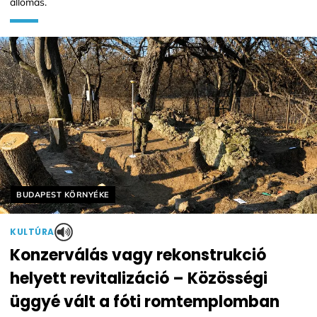
állomás.
Helyszín címkék:
BUDAPEST KÖRNYÉKE
KULTÚRA
Konzerválás vagy rekonstrukció
helyett revitalizáció – Közösségi
üggyé vált a fóti romtemplomban