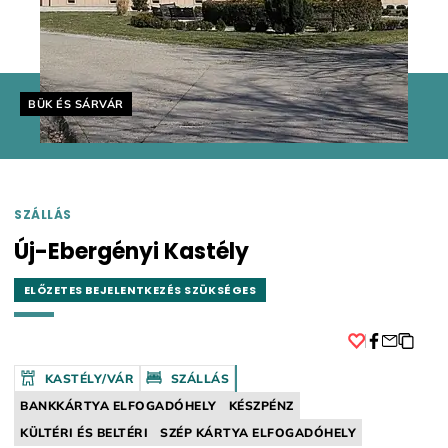
Helyszín címkék:
BÜK ÉS SÁRVÁR
SZÁLLÁS
Új-Ebergényi Kastély
ELŐZETES BEJELENTKEZÉS SZÜKSÉGES
Facebook
KASTÉLY/VÁR
SZÁLLÁS
BANKKÁRTYA ELFOGADÓHELY
KÉSZPÉNZ
KÜLTÉRI ÉS BELTÉRI
SZÉP KÁRTYA ELFOGADÓHELY