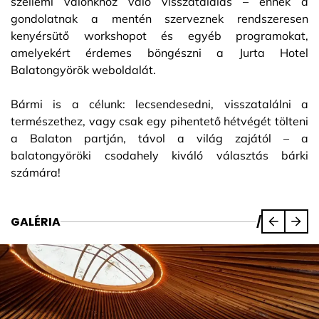
szellemi valónkhoz való visszatalálás – ennek a
gondolatnak a mentén szerveznek rendszeresen
kenyérsütő workshopot és egyéb programokat,
amelyekért érdemes böngészni a Jurta Hotel
Balatongyörök weboldalát.
Bármi is a célunk: lecsendesedni, visszatalálni a
természethez, vagy csak egy pihentető hétvégét tölteni
a Balaton partján, távol a világ zajától – a
balatongyöröki csodahely kiváló választás bárki
számára!
GALÉRIA
/