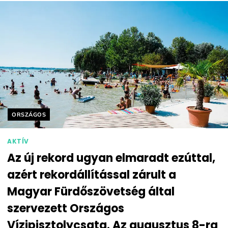
Helyszín címkék:
ORSZÁGOS
AKTÍV
Az új rekord ugyan elmaradt ezúttal,
azért rekordállítással zárult a
Magyar Fürdőszövetség által
szervezett Országos
Vízipisztolycsata. Az augusztus 8-ra