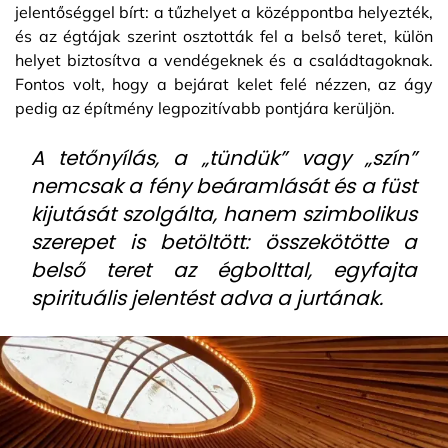
jelentőséggel bírt: a tűzhelyet a középpontba helyezték,
és az égtájak szerint osztották fel a belső teret, külön
helyet biztosítva a vendégeknek és a családtagoknak.
Fontos volt, hogy a bejárat kelet felé nézzen, az ágy
pedig az építmény legpozitívabb pontjára kerüljön.
A tetőnyílás, a „tündük” vagy „szín”
nemcsak a fény beáramlását és a füst
kijutását szolgálta, hanem szimbolikus
szerepet is betöltött: összekötötte a
belső teret az égbolttal, egyfajta
spirituális jelentést adva a jurtának.