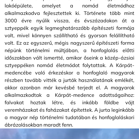
lakóépülete, amelyet a nomád életmódhoz
alkalmazkodva fejlesztettek ki. Története több mint
3000 évre nyúlik vissza, és évszázadokon át a
sztyeppék egyik legmeghatározóbb építészeti formája
volt, mivel könnyen szállítható és gyorsan felállítható
volt. Ez az egyszerű, mégis nagyszerű építészeti forma
népünk történelmi múltjában, a honfoglalás előtti
időszakban vált ismertté, amikor őseink a közép-ázsiai
sztyeppéken nomád életmódot folytattak. A Kárpát-
medencébe való érkezéskor a honfoglaló magyarok
részben tovább vitték a jurták használatának emlékét,
akkor azonban már kevésbé terjedt el. A magyarok
alkalmazkodtak a Kárpát-medence adottságaihoz:
falvakat hoztak létre, és inkább földbe vájt
veremházakat és faházakat építettek. A jurta leginkább
a magyar nép történelmi tudatában és honfoglaláskori
ábrázolásokban maradt fenn.