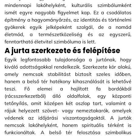
mindennapi lakóhelyként, kulturális szimbólumként
ismét egyre nagyobb figyelmet kap. Ez a csodálatos
építmény a hagyományőrzés, az identitás és történelmi
gyökerek egyik jelképeként szolgál, de a nomád
életmód, a természetközeliség és az egyszerű,
fenntartható életvitel szimbóluma is lett.
A jurta szerkezete és felépítése
Egyik legfontosabb tulajdonsága a jurtának, hogy
kiváló adottságokkal rendelkezik. Szerkezete kör alakú,
amely nemcsak stabilitást biztosít szeles időben,
hanem a belső tér hatékony kihasználását is lehetővé
teszi. Fő elemei a hajlított fa bordákból
(rácsszerkezetből) álló oldalfalak, egy központi
tetőnyílás, amit középen két oszlop tart, valamint a
rájuk helyezett szövet- vagy nemeztakarók, amelyek
védenek az időjárási viszontagságoktól. A jurták
nemcsak lakóhelyként, hanem spirituális térként is
funkcionáltak. A belső tér felosztása szimbolikus