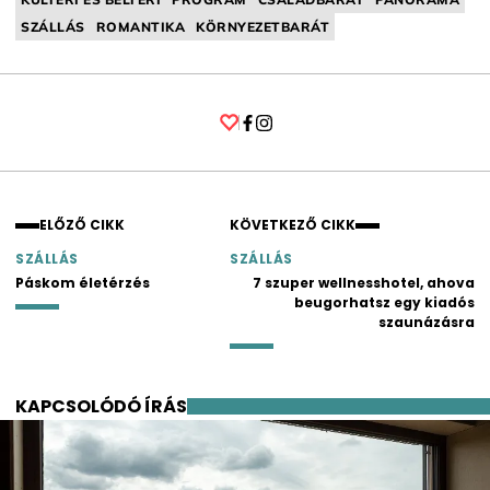
SZÁLLÁS
ROMANTIKA
KÖRNYEZETBARÁT
Facebook
Instagram
ELŐZŐ CIKK
KÖVETKEZŐ CIKK
SZÁLLÁS
SZÁLLÁS
Páskom életérzés
7 szuper wellnesshotel, ahova
beugorhatsz egy kiadós
szaunázásra
KAPCSOLÓDÓ ÍRÁS