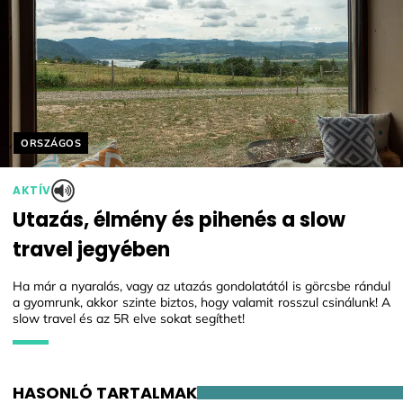
Helyszín címkék:
ORSZÁGOS
AKTÍV
Utazás, élmény és pihenés a slow
travel jegyében
Ha már a nyaralás, vagy az utazás gondolatától is görcsbe rándul
a gyomrunk, akkor szinte biztos, hogy valamit rosszul csinálunk! A
slow travel és az 5R elve sokat segíthet!
HASONLÓ TARTALMAK