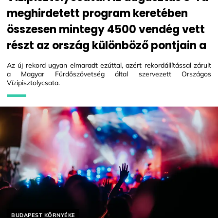
meghirdetett program keretében
összesen mintegy 4500 vendég vett
részt az ország különböző pontjain a
Az új rekord ugyan elmaradt ezúttal, azért rekordállítással zárult
a Magyar Fürdőszövetség által szervezett Országos
Vízipisztolycsata.
Helyszín címkék:
BUDAPEST KÖRNYÉKE