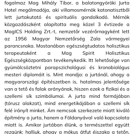
fogalmaz Mag Mihály Tibor, a balatongyöröki Jurta
Hotel megálmodója, aki villamosmérnök katonatisztből
lett jurtakutató és spirituális gondolkodó. Mérnök
közgazdászként alapította meg közel 3 évtizede a
MagICS Holding Zrt.-t, nemzetőr vezérőrnagyként lett
az 1956 Magyar Nemzetőrség Zala vármegyei
parancsnoka. Mostanában egészségtudatos holisztikus
terapeutaként a Mag Spirit Holisztikus
Egészségközpontban tevékenykedik. Itt lehetősége van
gyümölcsöztetni parapszichológusi és kronobiológus
mesteri diplomáit is. Mint mondja: a jurtánál, ahogy a
magyarországi építészetben is, hatalmas jelentősége
van a tető és falak arányának, hiszen ezek a fizikai és a
szellemi sík szimbólumai. A jurta mind formájában
(tórusz alakzat), mind energetikájában a szellemi sík
felé irányít minket. Ám nemcsak szerkezete miatt kiváló
építmény a jurta, hanem a Földanyával való kapcsolata
miatt is. Amikor jurtában élünk, a természettel együtt
rezgünk: halljuk, ahogy a mókus átfut éjszaka a tetőn,