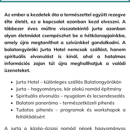
Az ember a kezdetek óta a természettel együtt rezegve
élte életét, ez a kapcsolat azonban kezd elveszni. A
többezer éves múltra visszatekintő jurta azonban
olyan életmódot csempészhet be a hétköznapjainkba,
amely újra megtaníthat a szívünkkel gondolkodni. A
balatongyöröki Jurta Hotel nemcsak szállást, hanem
spirituális elvonulást is kínál, ahol a hatalmas
információs zajon túl újra meghallhatjuk a valódi
üzeneteket.
Jurta Hotel – különleges szállás Balatongyörökön
Jurta – hagyományos, kör alakú nomád építmény
Spirituális elvonulás – nyugalom és lecsendesedés
Balatoni panoráma – természetközeli pihenés
Tudatos pihenés – programok és workshopok a
feltöltődésért
A jurta a közép-ázsiai nomád népek hagyományos