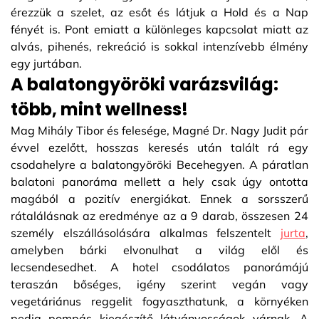
érezzük a szelet, az esőt és látjuk a Hold és a Nap
fényét is. Pont emiatt a különleges kapcsolat miatt az
alvás, pihenés, rekreáció is sokkal intenzívebb élmény
egy jurtában.
A balatongyöröki varázsvilág:
több, mint wellness!
Mag Mihály Tibor és felesége, Magné Dr. Nagy Judit pár
évvel ezelőtt, hosszas keresés után talált rá egy
csodahelyre a balatongyöröki Becehegyen. A páratlan
balatoni panoráma mellett a hely csak úgy ontotta
magából a pozitív energiákat. Ennek a sorsszerű
rátalálásnak az eredménye az a 9 darab, összesen 24
személy elszállásolására alkalmas felszentelt
jurta
,
amelyben bárki elvonulhat a világ elől és
lecsendesedhet. A hotel csodálatos panorámájú
teraszán bőséges, igény szerint vegán vagy
vegetáriánus reggelit fogyaszthatunk, a környéken
pedig pompás kiegészítő látványosságok várnak. A