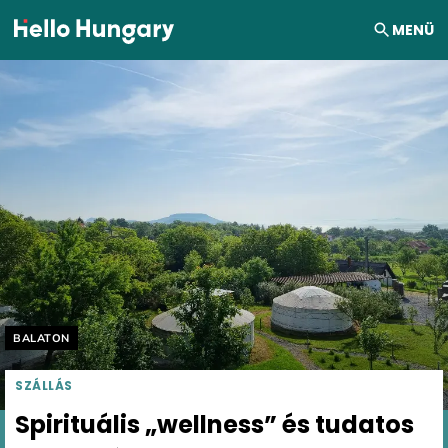
Ugrás a tartalomhoz
MENÜ
Helyszín címkék:
BALATON
SZÁLLÁS
Spirituális „wellness” és tudatos