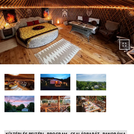
KÜLTÉRI ÉS BELTÉRI
PROGRAM
CSALÁDBARÁT
PANORÁMA