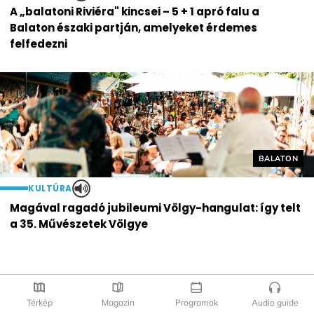
A „balatoni Riviéra" kincsei – 5 + 1 apró falu a
Balaton északi partján, amelyeket érdemes
felfedezni
Helyszín cí
BALATON
KULTÚRA
Magával ragadó jubileumi Völgy-hangulat: így telt
a 35. Művészetek Völgye
Térkép
Magazin
Programok
Audio guide