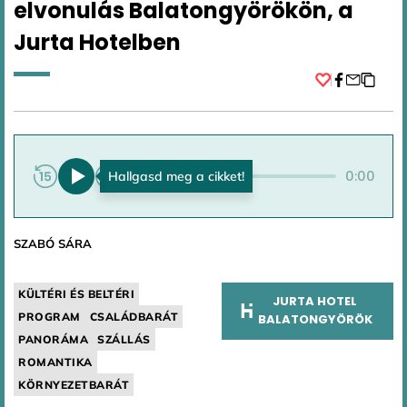
elvonulás Balatongyörökön, a
Jurta Hotelben
Facebook
0:00
0:00
SZABÓ SÁRA
KÜLTÉRI ÉS BELTÉRI
JURTA HOTEL
PROGRAM
CSALÁDBARÁT
BALATONGYÖRÖK
PANORÁMA
SZÁLLÁS
ROMANTIKA
KÖRNYEZETBARÁT