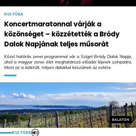
KULTÚRA
Koncertmaratonnal várják a
közönséget – közzétették a Bródy
Dalok Napjának teljes műsorát
Közel hatórás zenei programmal vár a Sziget Bródy Dalok Napja,
ahol a magyar zenei élet meghatározó előadói lépnek színpadra.
Most az is kiderült, milyen dalokkal készülnek az estére.
Helyszín cí
BALATON
KULTÚRA