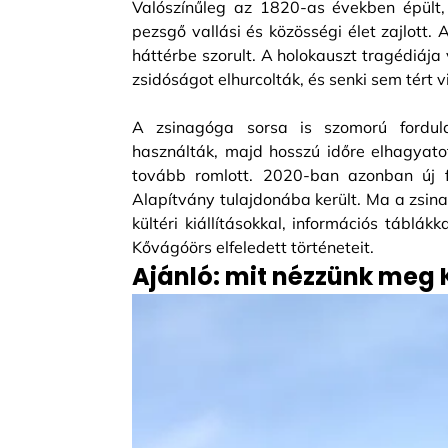
Valószínűleg az 1820-as években épült, 
pezsgő vallási és közösségi élet zajlott
háttérbe szorult. A holokauszt tragédiája 
zsidóságot elhurcolták, és senki sem tért 
A zsinagóga sorsa is szomorú fordula
használták, majd hosszú időre elhagyato
tovább romlott. 2020-ban azonban új f
Alapítvány tulajdonába került. Ma a zsina
kültéri kiállításokkal, információs táblá
Kővágóörs elfeledett történeteit.
Ajánló: mit nézzünk meg