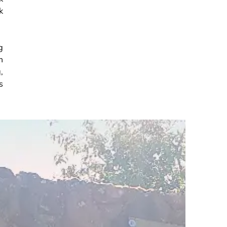
k
g
m
,
s