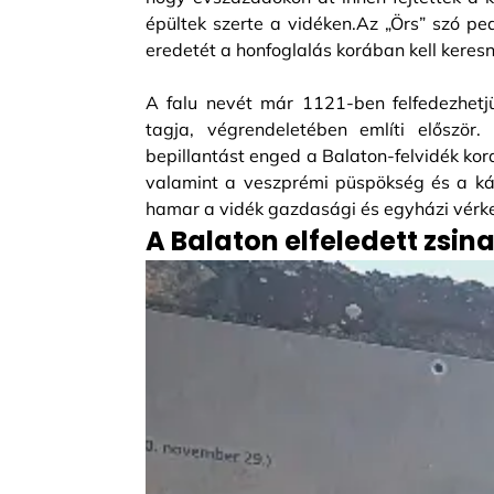
épültek szerte a vidéken.Az „Örs” szó p
eredetét a honfoglalás korában kell keres
A falu nevét már 1121-ben felfedezhetj
tagja, végrendeletében említi először
bepillantást enged a Balaton-felvidék kor
valamint a veszprémi püspökség és a káp
hamar a vidék gazdasági és egyházi vérke
A Balaton elfeledett zsi