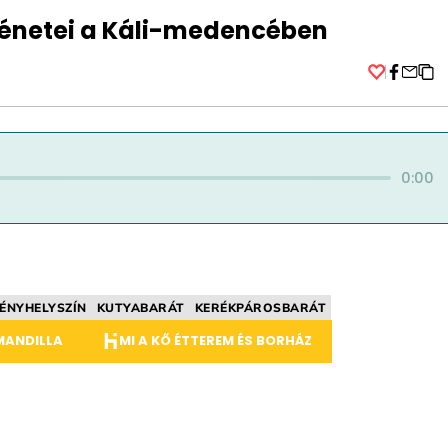
ténetei a Káli-medencében
Facebo
0:00
ÉNYHELYSZÍN
KUTYABARÁT
KERÉKPÁROSBARÁT
MANDILLA
MI A KŐ ÉTTEREM ÉS BORHÁZ