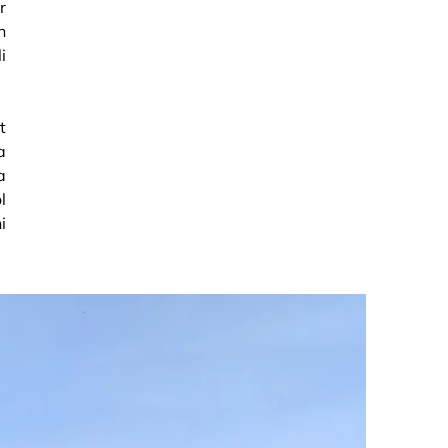
r
n
i
t
a
a
l
i