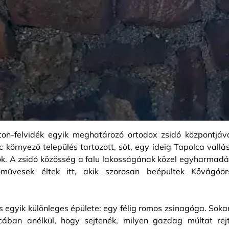
on-felvidék egyik meghatározó ortodox zsidó központjáv
c környező település tartozott, sőt, egy ideig Tapolca vallás
sok. A zsidó közösség a falu lakosságának közel egyharmadá
lőművesek éltek itt, akik szorosan beépültek Kővágóör
egyik különleges épülete: egy félig romos zsinagóga. Soka
ában anélkül, hogy sejtenék, milyen gazdag múltat rejt