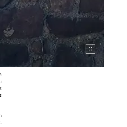
á
i
t
s
n
.