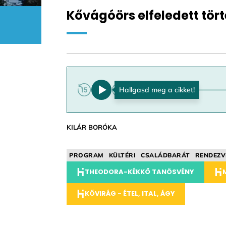
Kővágóörs elfeledett tör
0:00
KILÁR BORÓKA
PROGRAM
KÜLTÉRI
CSALÁDBARÁT
RENDEZV
THEODORA-KÉKKŐ TANÖSVÉNY
KŐVIRÁG - ÉTEL, ITAL, ÁGY