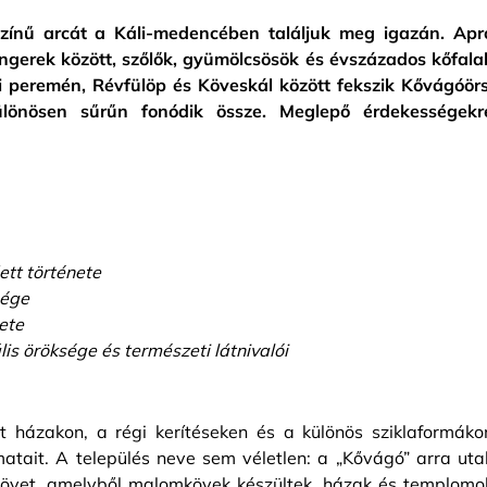
színű arcát a Káli-medencében találjuk meg igazán. Apr
ngerek között, szőlők, gyümölcsösök és évszázados kőfala
i peremén, Révfülöp és Köveskál között fekszik Kővágóörs
lönösen sűrűn fonódik össze. Meglepő érdekességekr
ett története
sége
ete
is öröksége és természeti látnivalói
 házakon, a régi kerítéseken és a különös sziklaformáko
matait. A település neve sem véletlen: a „Kővágó” arra utal
 követ, amelyből malomkövek készültek, házak és templomo