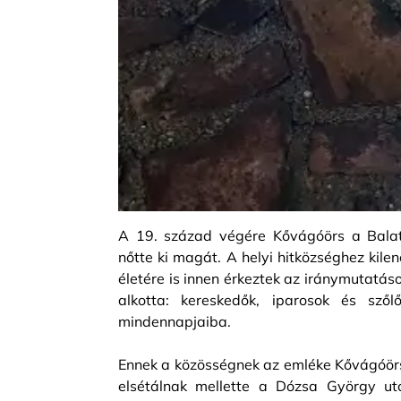
A 19. század végére Kővágóörs a Balat
nőtte ki magát. A helyi hitközséghez kilen
életére is innen érkeztek az iránymutatá
alkotta: kereskedők, iparosok és sző
mindennapjaiba.
Ennek a közösségnek az emléke Kővágóörs 
elsétálnak mellette a Dózsa György utc