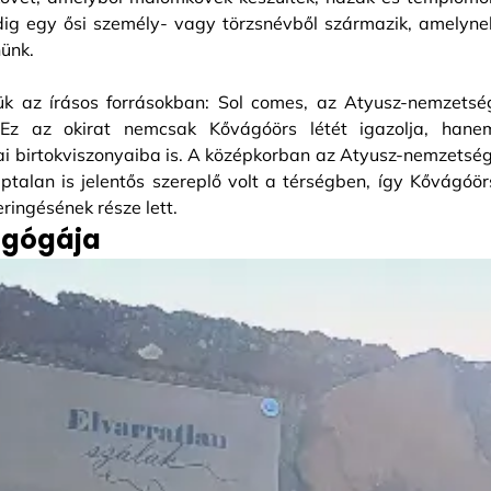
edig egy ősi személy- vagy törzsnévből származik, amelyne
nünk.
ük az írásos forrásokban: Sol comes, az Atyusz-nemzetsé
. Ez az okirat nemcsak Kővágóörs létét igazolja, hane
ai birtokviszonyaiba is. A középkorban az Atyusz-nemzetség
talan is jelentős szereplő volt a térségben, így Kővágóör
ringésének része lett.
nagógája