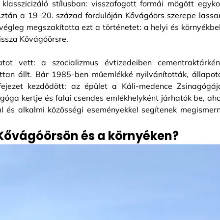
klasszicizáló stílusban: visszafogott formái mögött egyko
. Aztán a 19–20. század fordulóján Kővágóörs szerepe lassa
végleg megszakította ezt a történetet: a helyi és környékbel
vissza Kővágóörsre.
tot vett: a szocializmus évtizedeiben cementraktárkén
ttan állt. Bár 1985-ben műemlékké nyilvánították, állapot
ejezet kezdődött: az épület a Káli-medence Zsinagógáj
góga kertje és falai csendes emlékhelyként járhatók be, aho
kkal és alkalmi közösségi eseményekkel segítenek megismern
 Kővágóörsön és a környéken?