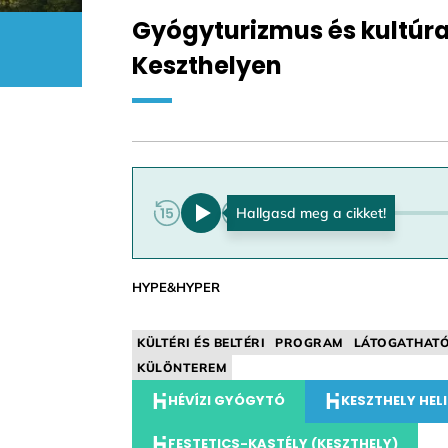
Gyógyturizmus és kultúra
Keszthelyen
0:00
HYPE&HYPER
KÜLTÉRI ÉS BELTÉRI
PROGRAM
LÁTOGATHAT
KÜLÖNTEREM
HÉVÍZI GYÓGYTÓ
KESZTHELY HE
FESTETICS-KASTÉLY (KESZTHELY)