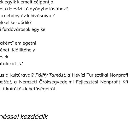
ek egyik kiemelt célpontja
net a Hévízi-tó gyógyhatásához?
i néhány év kihívásaival?
sekkel kezdődik?
ai fürdővárosok egyike
saként” emlegetni
neti Kiállítóhely
tések
talokat is?
us a kultúrával?
Pálffy Tamást
, a Hévízi Turisztikai Nonprofi
ettet,
a Nemzeti Örökségvédelmi Fejlesztési Nonprofit Kft
itkairól és lehetőségeiről.
néssel kezdődik