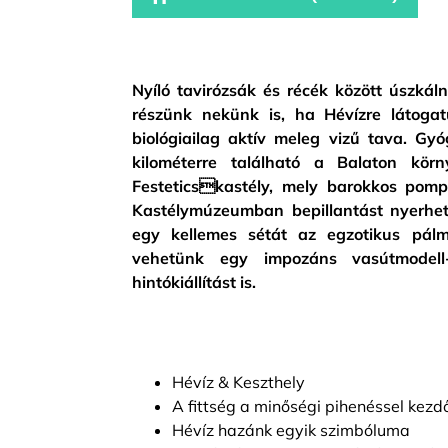
Nyíló tavirózsák és récék között úszkál
részünk nekünk is, ha Hévízre látoga
biológiailag aktív meleg vizű tava. Gyóg
kilométerre található a Balaton körn
Festeticskastély, mely barokkos pomp
Kastélymúzeumban bepillantást nyerhet
egy kellemes sétát az egzotikus pál
vehetünk egy impozáns vasútmodell-k
hintókiállítást is.
Hévíz & Keszthely
A fittség a minőségi pihenéssel kezd
Hévíz hazánk egyik szimbóluma