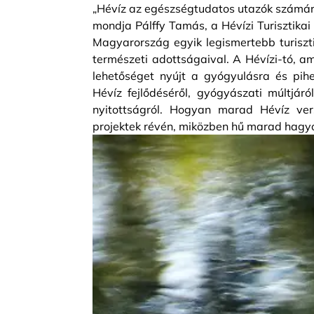
„Hévíz az egészségtudatos utazók számára
mondja Pálffy Tamás, a Hévízi Turisztikai
Magyarország egyik legismertebb turiszti
természeti adottságaival. A Hévízi-tó, am
lehetőséget nyújt a gyógyulásra és pih
Hévíz fejlődéséről, gyógyászati múltjár
nyitottságról. Hogyan marad Hévíz ver
projektek révén, miközben hű marad hagy