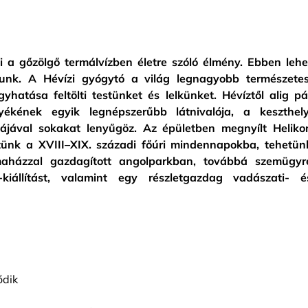
ni a gőzölgő termálvízben életre szóló élmény. Ebben lehe
tunk. A Hévízi gyógytó a világ legnagyobb természetes
yhatása feltölti testünket és lelkünket. Hévíztől alig pá
yékének egyik legnépszerűbb látnivalója, a keszthely
ájával sokakat lenyűgöz. Az épületben megnyílt Heliko
ünk a XVIII–XIX. századi főúri mindennapokba, tehetün
maházzal gazdagított angolparkban, továbbá szemügyr
iállítást, valamint egy részletgazdag vadászati- é
ődik