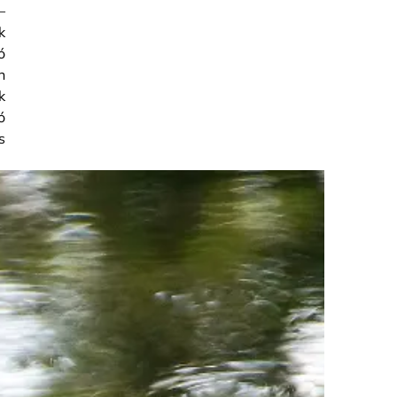
–
k
ó
n
k
ó
s