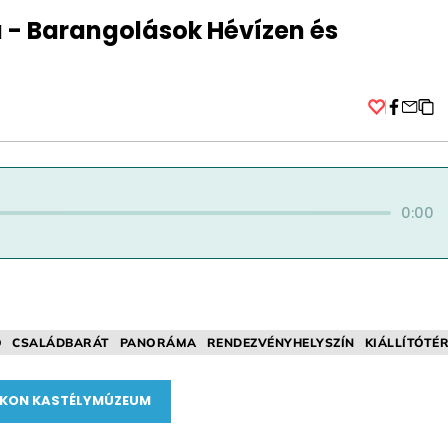
 - Barangolások Hévízen és
Facebo
0:00
Ó
CSALÁDBARÁT
PANORÁMA
RENDEZVÉNYHELYSZÍN
KIÁLLÍTÓTÉ
LIKON KASTÉLYMÚZEUM