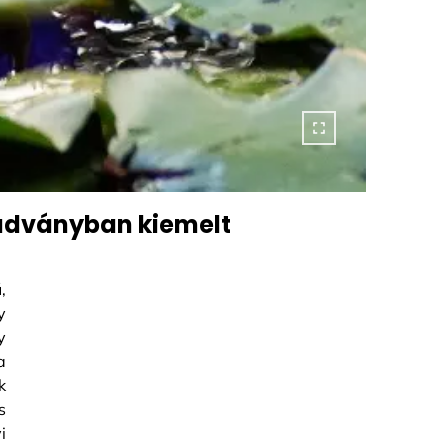
iadványban kiemelt
,
y
y
a
k
s
i