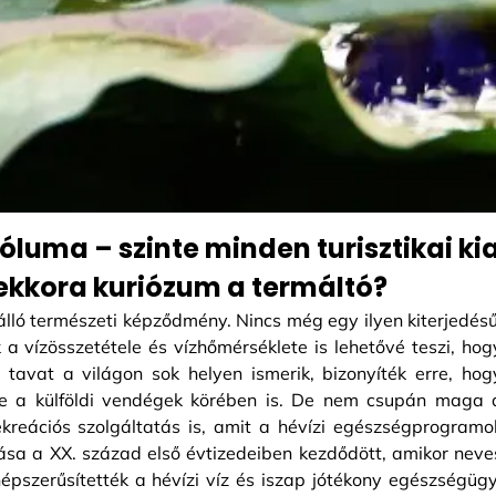
óluma – szinte minden turisztikai k
 ekkora kuriózum a termáltó?
lló természeti képződmény. Nincs még egy ilyen kiterjedésű
k a vízösszetétele és vízhőmérséklete is lehetővé teszi, hog
tavat a világon sok helyen ismerik, bizonyíték erre, hog
de a külföldi vendégek körében is. De nem csupán maga 
kreációs szolgáltatás is, amit a hévízi egészségprogramo
ása a XX. század első évtizedeiben kezdődött, amikor neve
pszerűsítették a hévízi víz és iszap jótékony egészségügy