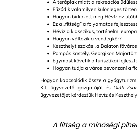
A terápiák miatt a rekreációs üdülés
Fűződik valamilyen különleges törté
Hogyan birkózott meg Hévíz az utóbb
Ez a „fittség” a folyamatos fejleszté
Hévíz a klasszikus, történelmi európ
Hogyan változik a vendégkör?
Keszthelyt szokás „a Balaton főváro
Pompás kastély, Georgikon Majortörté
Egymást követik a turisztikai fejlesz
Hogyan tudja a város bevonzani a fia
Hogyan kapcsolódik össze a gyógyturizm
Kft. ügyvezető igazgatóját és
Oláh Zsan
ügyvezetőjét kérdeztük Hévíz és Keszthely t
A fittség a minőségi pihe