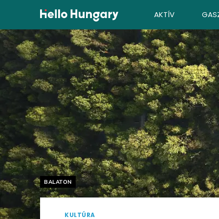
Ugrás a tartalomhoz
AKTÍV
GAS
Helyszín címkék:
BALATON
KULTÚRA