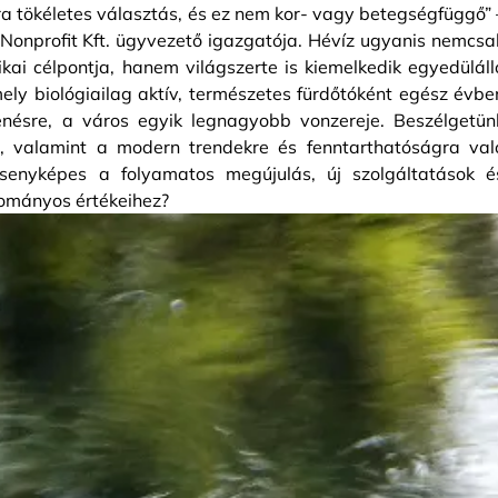
 tökéletes választás, és ez nem kor- vagy betegségfüggő” 
 Nonprofit Kft. ügyvezető igazgatója. Hévíz ugyanis nemcsa
kai célpontja, hanem világszerte is kiemelkedik egyedüláll
ely biológiailag aktív, természetes fürdőtóként egész évbe
enésre, a város egyik legnagyobb vonzereje. Beszélgetün
ól, valamint a modern trendekre és fenntarthatóságra val
senyképes a folyamatos megújulás, új szolgáltatások é
ományos értékeihez?