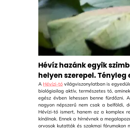
Hévíz hazánk egyik szimb
helyen szerepel. Tényleg
A
Hévízi-tó
világviszonylatban is egyedülá
biológiailag aktív, természetes tó, amine
egész évben lehessen benne fürdőzni. A 
nagyon népszerű nem csak a belföldi, 
Hévízi-tó ismert, hanem az a komplex re
kínálnak. Ennek a hírnévnek a megalapoz
orvosok kutatták és szakmai fórumokon né