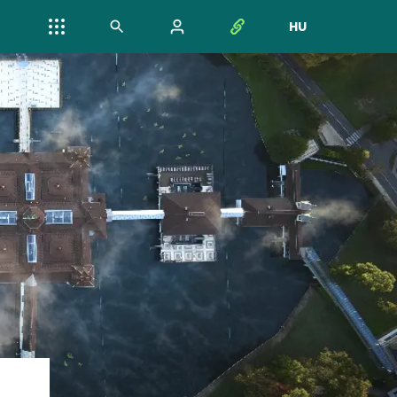
HU
NYELV VÁL