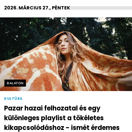
2026. MÁRCIUS 27., PÉNTEK
Helyszín címkék:
BALATON
KULTÚRA
Pazar hazai felhozatal és egy
különleges playlist a tökéletes
kikapcsolódáshoz - ismét érdemes