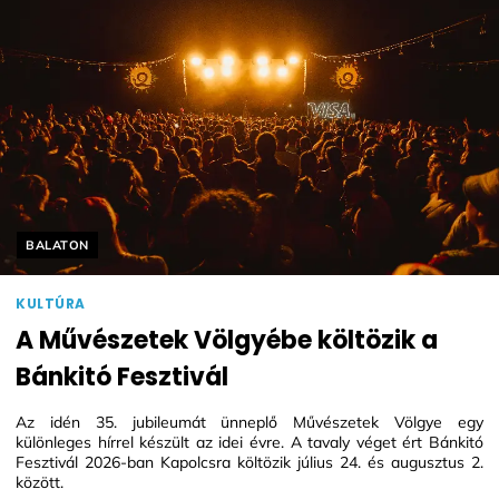
Helyszín címkék:
BALATON
KULTÚRA
A Művészetek Völgyébe költözik a
Bánkitó Fesztivál
Az idén 35. jubileumát ünneplő Művészetek Völgye egy
különleges hírrel készült az idei évre. A tavaly véget ért Bánkitó
Fesztivál 2026-ban Kapolcsra költözik július 24. és augusztus 2.
között.