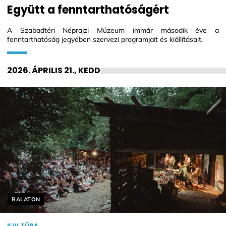
Együtt a fenntarthatóságért
A Szabadtéri Néprajzi Múzeum immár második éve a
fenntarthatóság jegyében szervezi programjait és kiállításait.
2026. ÁPRILIS 21., KEDD
Helyszín címkék:
BALATON
KULTÚRA