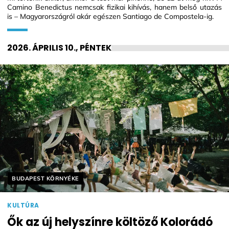
Camino Benedictus nemcsak fizikai kihívás, hanem belső utazás
is – Magyarországról akár egészen Santiago de Compostela-ig.
2026. ÁPRILIS 10., PÉNTEK
Helyszín címkék:
BUDAPEST KÖRNYÉKE
KULTÚRA
Ők az új helyszínre költöző Kolorádó