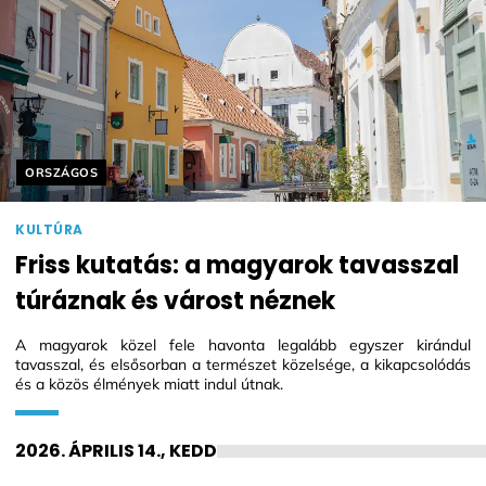
Helyszín címkék:
ORSZÁGOS
KULTÚRA
Friss kutatás: a magyarok tavasszal
túráznak és várost néznek
A magyarok közel fele havonta legalább egyszer kirándul
tavasszal, és elsősorban a természet közelsége, a kikapcsolódás
és a közös élmények miatt indul útnak.
2026. ÁPRILIS 14., KEDD