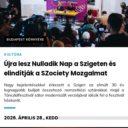
Helyszín címkék:
BUDAPEST KÖRNYÉKE
KULTÚRA
Újra lesz Nulladik Nap a Szigeten és
elindítják a SZociety Mozgalmat
Nagy bejelentésekkel érkezett a Sziget: az elmúlt 30 év
legnagyobb bulijait összehozó nemzetközi sztárokkal, majd a
Táncdalfesztivál sátor modernizált verziójával idézik fel a fesztivál
hőskorát.
2026. ÁPRILIS 28., KEDD