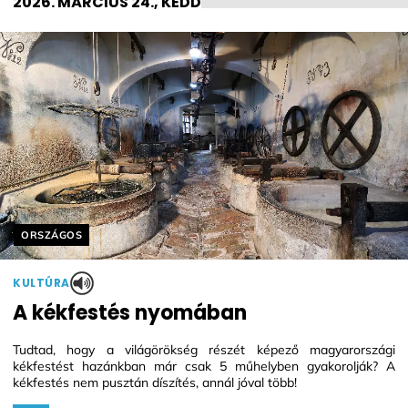
2026. MÁRCIUS 24., KEDD
Helyszín címkék:
ORSZÁGOS
KULTÚRA
A kékfestés nyomában
Tudtad, hogy a világörökség részét képező magyarországi
kékfestést hazánkban már csak 5 műhelyben gyakorolják? A
kékfestés nem pusztán díszítés, annál jóval több!