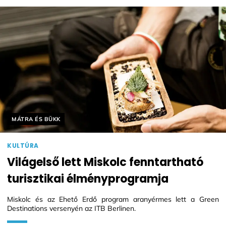
Helyszín címkék:
MÁTRA ÉS BÜKK
KULTÚRA
Világelső lett Miskolc fenntartható
turisztikai élményprogramja
Miskolc és az Ehető Erdő program aranyérmes lett a Green
Destinations versenyén az ITB Berlinen.