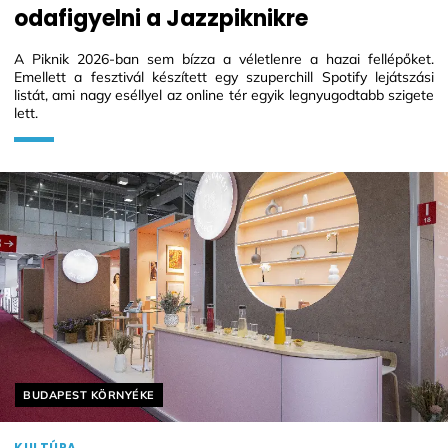
odafigyelni a Jazzpiknikre
A Piknik 2026-ban sem bízza a véletlenre a hazai fellépőket.
Emellett a fesztivál készített egy szuperchill Spotify lejátszási
listát, ami nagy eséllyel az online tér egyik legnyugodtabb szigete
lett.
Helyszín címkék:
BUDAPEST KÖRNYÉKE
KULTÚRA