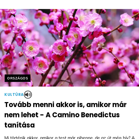
Helyszín címkék:
ORSZÁGOS
KULTÚRA
Tovább menni akkor is, amikor már
nem lehet - A Camino Benedictus
tanítása
Mi történik akkor, amikor a test már pihenne, de az út még hív? A