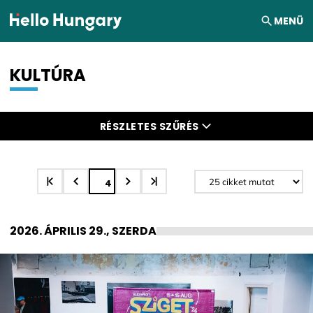
Ugrás a tartalomhoz
MENÜ
KULTÚRA
Keresési találatok
RÉSZLETES SZŰRÉS
4
2026. ÁPRILIS 29., SZERDA