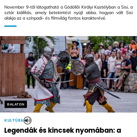
November 9-től látogatható a Gödöllői Királyi Kastélyban a Sisi, a
sztár kiállítás, amely betekintést nyújt abba, hogyan vált Sisi
alakja az a színpadi- és filmvilág fontos karakterévé.
Helyszín címkék:
BALATON
KULTÚRA
Legendák és kincsek nyomában: a