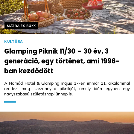
Helyszín címkék:
MÁTRA ÉS BÜKK
KULTÚRA
Glamping Piknik 11/30 – 30 év, 3
generáció, egy történet, ami 1996-
ban kezdődött
A Nomád Hotel & Glamping május 17-én immár 11. alkalommal
rendezi meg szezonnyitó piknikjét, amely idén egyben egy
nagyszabású születésnapi ünnep is.