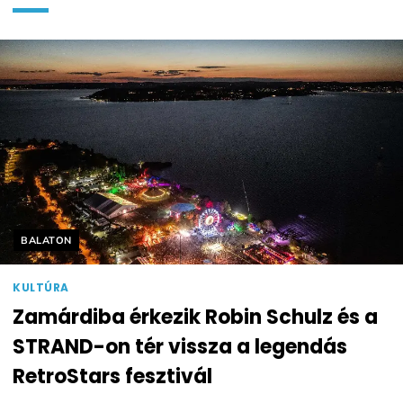
Helyszín címkék:
BALATON
KULTÚRA
Zamárdiba érkezik Robin Schulz és a
STRAND-on tér vissza a legendás
RetroStars fesztivál