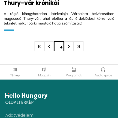
Thury-vár krónikái
A régió kihagyhatatlan látnivalója Várpalota belvárosában
magasodó Thury-vár, ahol életkorra és érdeklődési körre való
tekintet nélkül bárki megtalálhatja számításait!
4
Térkép
Magazin
Programok
Audio guide
OLDALTÉRKÉP
Adatvédelem