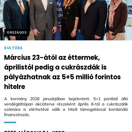
Helyszín címkék:
ORSZÁGOS
KULTÚRA
Március 23-ától az éttermek,
áprilistól pedig a cukrászdák is
pályázhatnak az 5+5 millió forintos
hitelre
A kormány 2026 januárjában bejelentett, 5+1 pontból álló
vendéglátóipari akcióterve részeként április 8-tól a cukrászdák
számára is elérhetővé válik a hitelt támogatással kombináló
finanszírozás.