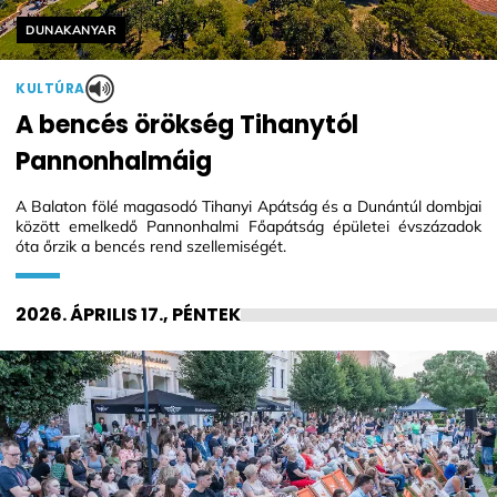
Helyszín címkék:
DUNAKANYAR
KULTÚRA
A bencés örökség Tihanytól
Pannonhalmáig
A Balaton fölé magasodó Tihanyi Apátság és a Dunántúl dombjai
között emelkedő Pannonhalmi Főapátság épületei évszázadok
óta őrzik a bencés rend szellemiségét.
2026. ÁPRILIS 17., PÉNTEK