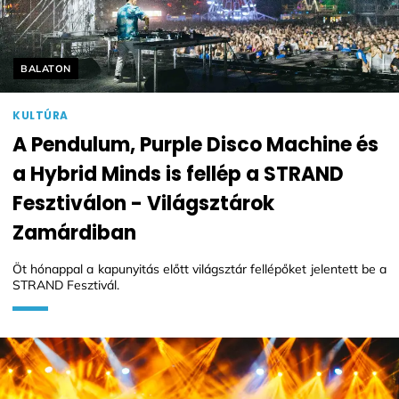
Helyszín címkék:
BALATON
KULTÚRA
A Pendulum, Purple Disco Machine és
a Hybrid Minds is fellép a STRAND
Fesztiválon - Világsztárok
Zamárdiban
Öt hónappal a kapunyitás előtt világsztár fellépőket jelentett be a
STRAND Fesztivál.