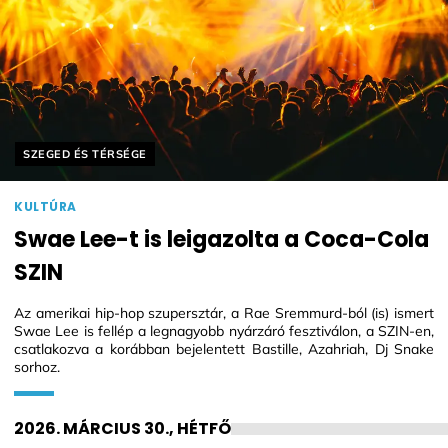
Helyszín címkék:
SZEGED ÉS TÉRSÉGE
KULTÚRA
Swae Lee-t is leigazolta a Coca-Cola
SZIN
Az amerikai hip-hop szupersztár, a Rae Sremmurd-ból (is) ismert
Swae Lee is fellép a legnagyobb nyárzáró fesztiválon, a SZIN-en,
csatlakozva a korábban bejelentett Bastille, Azahriah, Dj Snake
sorhoz.
2026. MÁRCIUS 30., HÉTFŐ