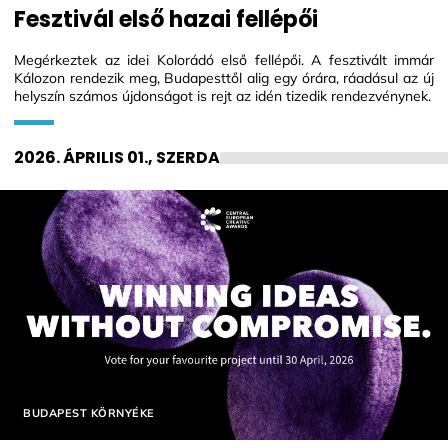
Fesztivál első hazai fellépői
Megérkeztek az idei Kolorádó első fellépői. A fesztivált immár
Kálozon rendezik meg, Budapesttől alig egy órára, ráadásul az új
helyszín számos újdonságot is rejt az idén tizedik rendezvénynek.
2026. ÁPRILIS 01., SZERDA
Helyszín címkék:
BUDAPEST KÖRNYÉKE