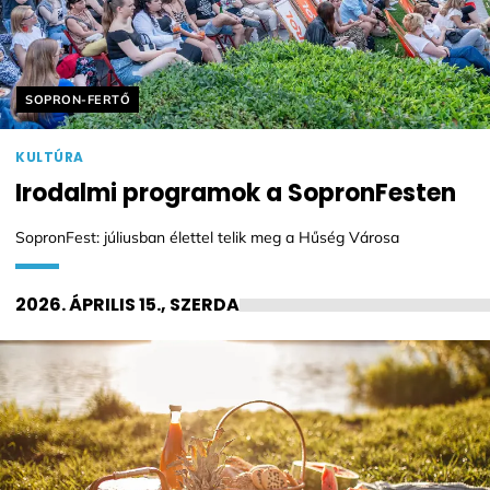
Helyszín címkék:
SOPRON-FERTŐ
KULTÚRA
Irodalmi programok a SopronFesten
SopronFest: júliusban élettel telik meg a Hűség Városa
2026. ÁPRILIS 15., SZERDA