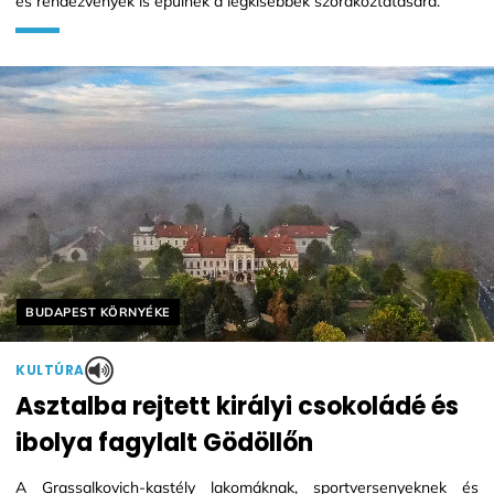
és rendezvények is épülnek a legkisebbek szórakoztatására.
Helyszín címkék:
BUDAPEST KÖRNYÉKE
KULTÚRA
Asztalba rejtett királyi csokoládé és
ibolya fagylalt Gödöllőn
A Grassalkovich-kastély lakomáknak, sportversenyeknek és