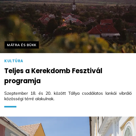
Helyszín címkék:
MÁTRA ÉS BÜKK
KULTÚRA
Teljes a Kerekdomb Fesztivál
programja
Szeptember 18. és 20. között Tállya csodálatos lankái vibráló
közösségi térré alakulnak.