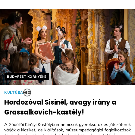
Helyszín címkék:
BUDAPEST KÖRNYÉKE
KULTÚRA
Hordozóval Sisinél, avagy irány a
Grassalkovich-kastély!
A Gödöllői Királyi Kastélyban nemcsak gyereksarok és játszóterek
várják a kicsiket, de kiállítások, múzeumpedagógiai foglalkozások