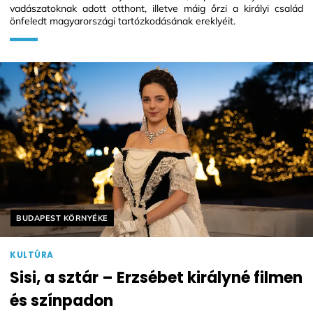
vadászatoknak adott otthont, illetve máig őrzi a királyi család
önfeledt magyarországi tartózkodásának ereklyéit.
Helyszín címkék:
BUDAPEST KÖRNYÉKE
KULTÚRA
Sisi, a sztár – Erzsébet királyné filmen
és színpadon