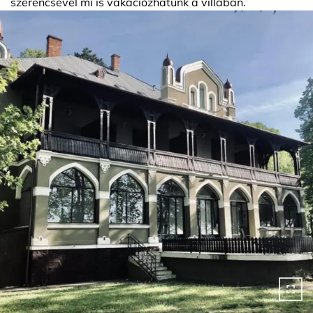
szerencsével mi is vakációzhatunk a villában.