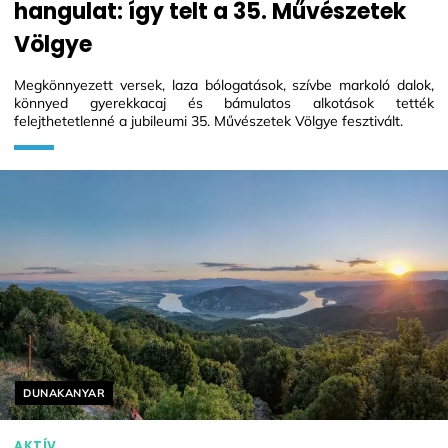
hangulat: így telt a 35. Művészetek
Völgye
Megkönnyezett versek, laza bólogatások, szívbe markoló dalok,
könnyed gyerekkacaj és bámulatos alkotások tették
felejthetetlenné a jubileumi 35. Művészetek Völgye fesztivált.
Helyszín címkék:
DUNAKANYAR
AKTÍV