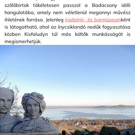
szőlőbirtok tökéletesen passzol a Badacsony idilli
hangulatába, amely nem véletlenül megannyi művész
ihletének forrása. Jelenleg
irodalmi- és bormúzeum
ként
is látogatható, ahol az ínycsiklandó nedűk fogyasztása
közben Kisfaludyn túl más költők munkásságát is
megismerhetjük.