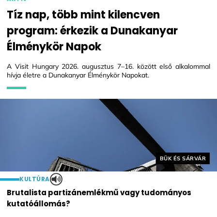
Tíz nap, több mint kilencven
program: érkezik a Dunakanyar
Élménykör Napok
A Visit Hungary 2026. augusztus 7–16. között első alkalommal
hívja életre a Dunakanyar Élménykör Napokat.
Helyszín címkék:
BÜK ÉS SÁRVÁR
KULTÚRA
Brutalista partizánemlékmű vagy tudományos
kutatóállomás?