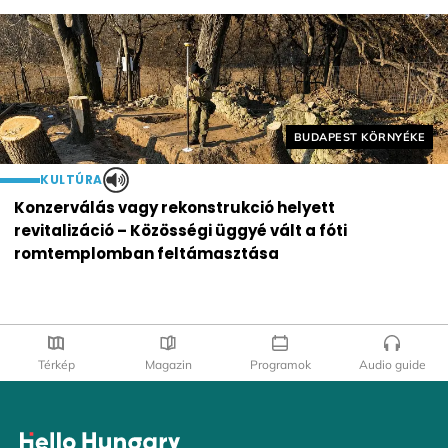
Helyszín címkék:
BUDAPEST KÖRNYÉKE
KULTÚRA
Konzerválás vagy rekonstrukció helyett
revitalizáció – Közösségi üggyé vált a fóti
romtemplomban feltámasztása
Térkép
Magazin
Programok
Audio guide