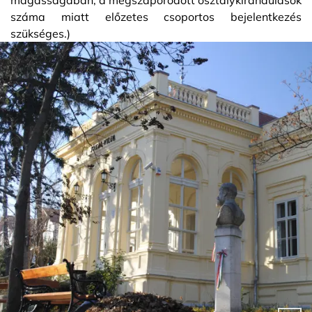
magasságában, a megszaporodott osztálykirándulások
száma miatt előzetes csoportos bejelentkezés
szükséges.)