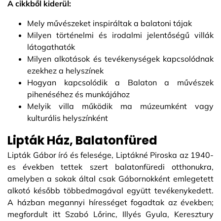
A cikkből kiderül:
Mely művészeket inspiráltak a balatoni tájak
Milyen történelmi és irodalmi jelentőségű villák
látogathatók
Milyen alkotások és tevékenységek kapcsolódnak
ezekhez a helyszínek
Hogyan kapcsolódik a Balaton a művészek
pihenéséhez és munkájához
Melyik villa működik ma múzeumként vagy
kulturális helyszínként
Lipták Ház, Balatonfüred
Lipták Gábor író és felesége, Liptákné Piroska az 1940-
es években tettek szert balatonfüredi otthonukra,
amelyben a sokak által csak Gábornokként emlegetett
alkotó később többedmagával együtt tevékenykedett.
A házban megannyi hírességet fogadtak az években;
megfordult itt Szabó Lőrinc, Illyés Gyula, Keresztury