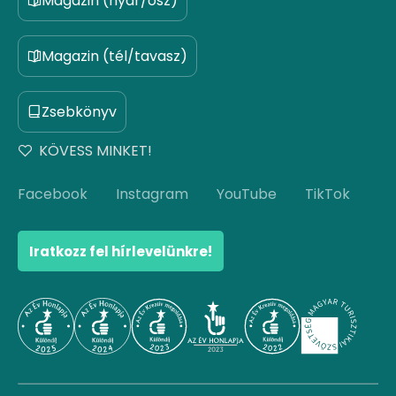
Magazin (nyár/ősz)
Magazin (tél/tavasz)
Zsebkönyv
KÖVESS MINKET!
Facebook
Instagram
YouTube
TikTok
Iratkozz fel hírlevelünkre!