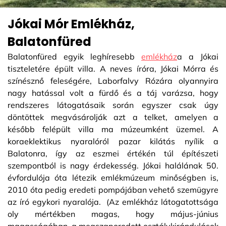
Jókai Mór Emlékház,
Balatonfüred
Balatonfüred egyik leghíresebb
emlékház
a a Jókai
tiszteletére épült villa. A neves íróra, Jókai Mórra és
színésznő feleségére, Laborfalvy Rózára olyannyira
nagy hatással volt a fürdő és a táj varázsa, hogy
rendszeres látogatásaik során egyszer csak úgy
döntöttek megvásárolják azt a telket, amelyen a
később felépült villa ma múzeumként üzemel. A
koraeklektikus nyaralóról pazar kilátás nyílik a
Balatonra, így az eszmei értékén túl építészeti
szempontból is nagy érdekesség. Jókai halálának 50.
évfordulója óta létezik emlékmúzeum minőségben is,
2010 óta pedig eredeti pompájában vehető szemügyre
az író egykori nyaralója. (Az emlékház látogatottsága
oly mértékben magas, hogy május-június