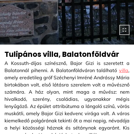
Tulipános villa, Balatonföldvár
A Kossuth-díjas színésznő, Bajor Gizi is szeretett a
Balatonnál pihenni. A Balatonföldváron található
villa
,
amely eredetileg gróf Széchenyi Imréné Andrássy Mária
birtokában volt, első látásra szerelem volt a művésznő
számára. A ház olyan, mint maga a művész: nem
hivalkodó, szerény, családias, ugyanakkor mégis
lenyűgöző. Az épület attribútuma a lángoló színű, vörös
muskátli, amely Bajor Gizi kedvenc virága volt. A város
kiemelkedő polgárának tekinti őt a mai napig, névadója
a helyi közösségi háznak és sétánynak egyaránt. Kis