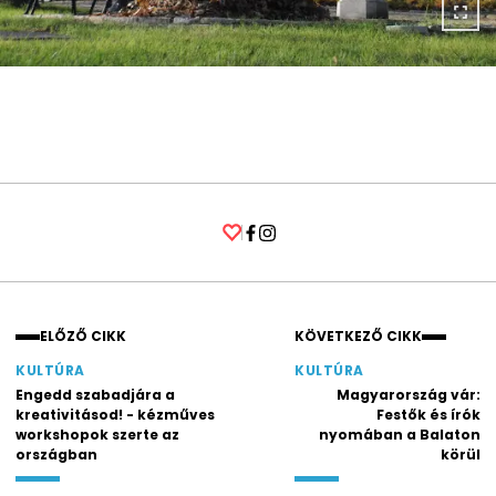
Facebook
Instagram
ELŐZŐ CIKK
KÖVETKEZŐ CIKK
KULTÚRA
KULTÚRA
Engedd szabadjára a
Magyarország vár:
kreativitásod! - kézműves
Festők és írók
workshopok szerte az
nyomában a Balaton
országban
körül