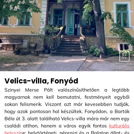
Velics-villa, Fonyód
Szinyei Merse Pált valószínűsíthetően a legtöbb
magyarnak nem kell bemutatni, festményeit egyből
sokan felismerik. Viszont azt már kevesebben tudják,
hogy azok pontosan hol készültek. Fonyódon, a Bartók
Béla út 3. alatt található Velics-villa mára már nem egy
családi otthon, hanem a város egyik fontos
kulturális
helyszín
e: helytörténeti, néprajzi és a Balaton állat- és