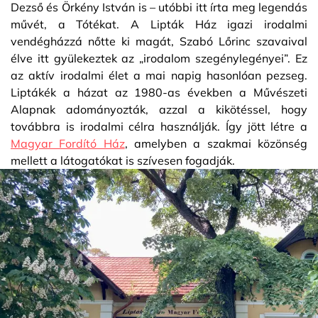
Dezső és Örkény István is – utóbbi itt írta meg legendás
művét, a Tótékat. A Lipták Ház igazi irodalmi
vendégházzá nőtte ki magát, Szabó Lőrinc szavaival
élve itt gyülekeztek az „irodalom szegénylegényei”. Ez
az aktív irodalmi élet a mai napig hasonlóan pezseg.
Liptákék a házat az 1980-as években a Művészeti
Alapnak adományozták, azzal a kikötéssel, hogy
továbbra is irodalmi célra használják. Így jött létre a
Magyar Fordító Ház
, amelyben a szakmai közönség
mellett a látogatókat is szívesen fogadják.