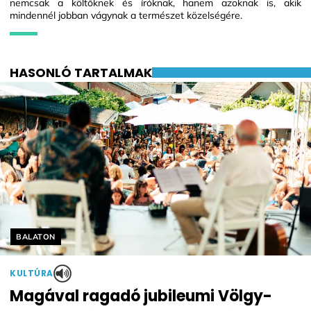
nemcsak a költőknek és íróknak, hanem azoknak is, akik
mindennél jobban vágynak a természet közelségére.
HASONLÓ TARTALMAK
Helyszín címkék:
BALATON
KULTÚRA
Magával ragadó jubileumi Völgy-