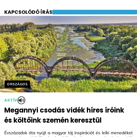
KAPCSOLÓDÓ ÍRÁS
Helyszín címkék:
ORSZÁGOS
AKTÍV
Megannyi csodás vidék híres íróink
és költőink szemén keresztül
Évszázadok óta nyújt a magyar táj inspirációt és lelki menedéket