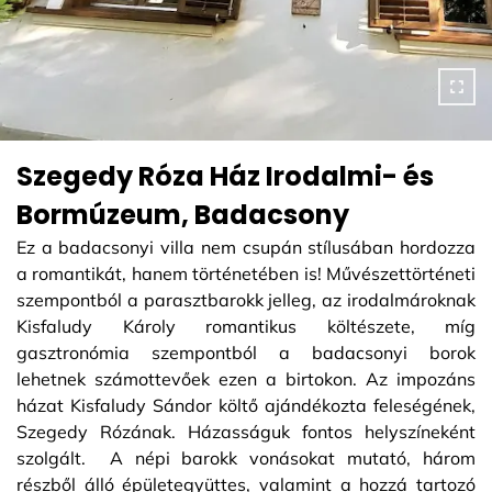
Szegedy Róza Ház Irodalmi- és
Bormúzeum, Badacsony
Ez a badacsonyi villa nem csupán stílusában hordozza
a romantikát, hanem történetében is! Művészettörténeti
szempontból a parasztbarokk jelleg, az irodalmároknak
Kisfaludy Károly romantikus költészete, míg
gasztronómia szempontból a badacsonyi borok
lehetnek számottevőek ezen a birtokon. Az impozáns
házat Kisfaludy Sándor költő ajándékozta feleségének,
Szegedy Rózának. Házasságuk fontos helyszíneként
szolgált. A népi barokk vonásokat mutató, három
részből álló épületegyüttes, valamint a hozzá tartozó