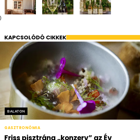
)
KAPCSOLÓDÓ CIKKEK
Helyszín címkék:
BALATON
GASZTRONÓMIA
Friss pisztráng „konzerv” az Év