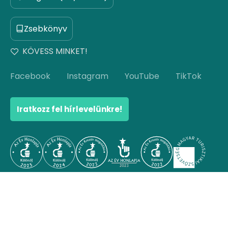
Zsebkönyv
KÖVESS MINKET!
Facebook
Instagram
YouTube
TikTok
Iratkozz fel hírlevelünkre!
© Copyright 2026 Hello Hungary. Minden jog
fenntartva.