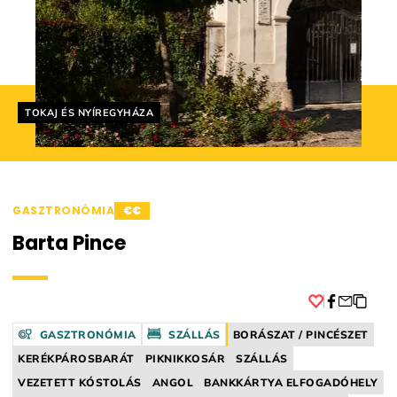
Helyszín címkék:
TOKAJ ÉS NYÍREGYHÁZA
GASZTRONÓMIA
€€
Barta Pince
Facebook
GASZTRONÓMIA
SZÁLLÁS
BORÁSZAT / PINCÉSZET
KERÉKPÁROSBARÁT
PIKNIKKOSÁR
SZÁLLÁS
VEZETETT KÓSTOLÁS
ANGOL
BANKKÁRTYA ELFOGADÓHELY