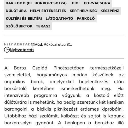
BAR FOOD (PL. BORKORCSOLYA)
BIO
BORVACSORA
DŰLŐTÚRA
HELYI ÉRTÉKESÍTÉS
KERTHELYISÉG
KÉSZPÉNZ
KÜLTÉRI ÉS BELTÉRI
LÁTOGATHATÓ
PARKOLÓ
SZŐLŐBIRTOK
TERASZ
HELY ADATAI:
@Mád
, Rákóczi utca 81.
Nyitvatartás
A Barta Család Pincészetében természetközeli
szemlélettel, hagyományos módon készülnek az
organikus borok, amelyekkel bejelentkezés után
borkóstoló keretében ismerkedhetünk meg. Ha
intenzívebb programra vágyunk, a kóstoló előtt
dűlőtúrára is mehetünk, ha pedig szeretünk két keréken
barangolni, a biciklis piknikezést érdemes kipróbálni.
Utóbbihoz házi szalámit, kolbászt és sajtot is kapunk
borkorcsolya gyanánt. A honlapon a borokhoz illő