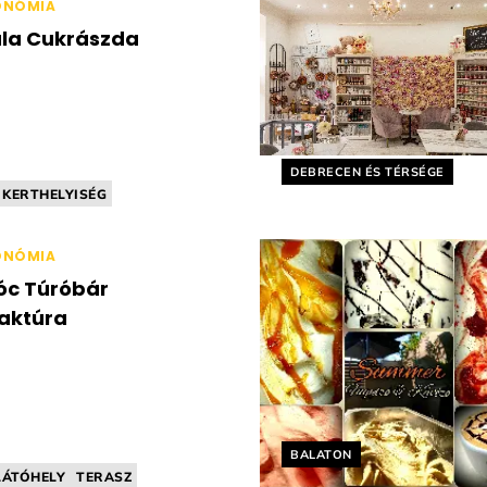
ONÓMIA
la Cukrászda
Helyszín címkék:
DEBRECEN ÉS TÉRSÉGE
KERTHELYISÉG
ÁNYOS
CUKRÁSZDA
ENTES
ONÓMIA
c Túróbár
aktúra
Helyszín címkék:
BALATON
LÁTÓHELY
TERASZ