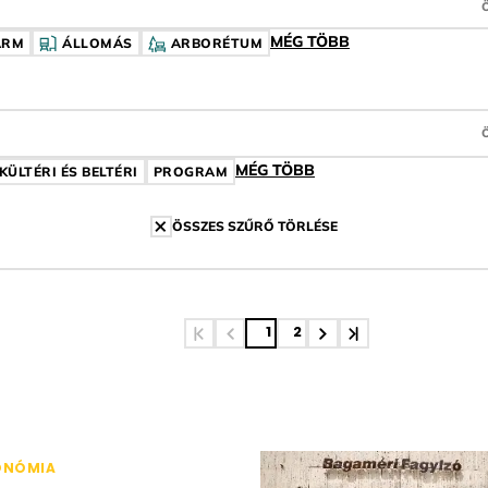
MÉG TÖBB
ARM
ÁLLOMÁS
ARBORÉTUM
KE
MÉG TÖBB
ÍMKE
KÜLTÉRI ÉS BELTÉRI
CÍMKE
PROGRAM
CÍMKE
ÖSSZES SZŰRŐ TÖRLÉSE
1
2
ONÓMIA