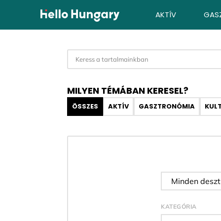
Ugrás a tartalomhoz
AKTÍV
GAS
MILYEN TÉMÁBAN KERESEL?
ÖSSZES
AKTÍV
GASZTRONÓMIA
KUL
Desztináci
KATEGÓRIA