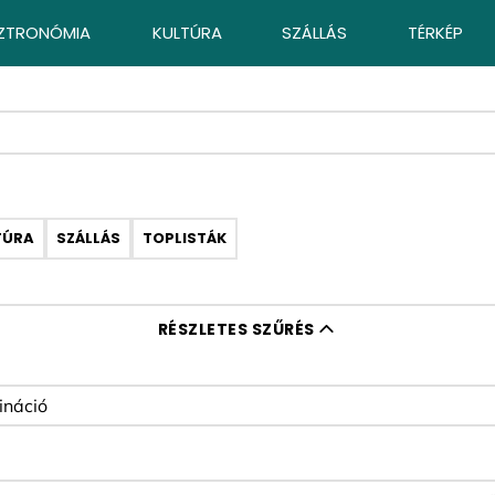
ZTRONÓMIA
KULTÚRA
SZÁLLÁS
TÉRKÉP
TÚRA
SZÁLLÁS
TOPLISTÁK
RÉSZLETES SZŰRÉS
ó szűrése