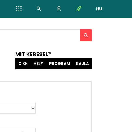
HU
NYELV VÁL
MIT KERESEL?
CIKK
HELY
PROGRAM
KAJLA