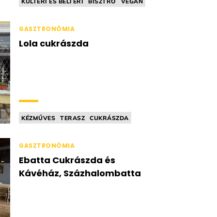
KÜLTÉRI ÉS BELTÉRI
BISZTRÓ
VEGÁN
EGÉSZSÉGTUDATOS / FITT
MINDENMENTES
GASZTRONÓMIA
Lola cukrászda
KÉZMŰVES
TERASZ
CUKRÁSZDA
FAGYLALTOZÓ
CUKORMENTES
GASZTRONÓMIA
Ebatta Cukrászda és
Kávéház, Százhalombatta