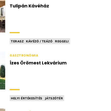
Tulipán Kávéház
TERASZ
KÁVÉZÓ / TEÁZÓ
REGGELI
CUKRÁSZDA
BABABARÁT
GASZTRONÓMIA
Ízes Örömest Lekvárium
HELYI ÉRTÉKESÍTÉS
JÁTSZÓTÉR
MANUFAKTÚRA
DELIKÁTESZ