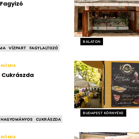
 Fagyizó
Helyszín címkék:
BALATON
MA
VÍZPART
FAGYLALTOZÓ
YMENTESÍTETT
ONÓMIA
a Cukrászda
Helyszín címkék:
BUDAPEST KÖRNYÉKE
HAGYOMÁNYOS
CUKRÁSZDA
ÁMOS
FAGYLALTOZÓ
ONÓMIA