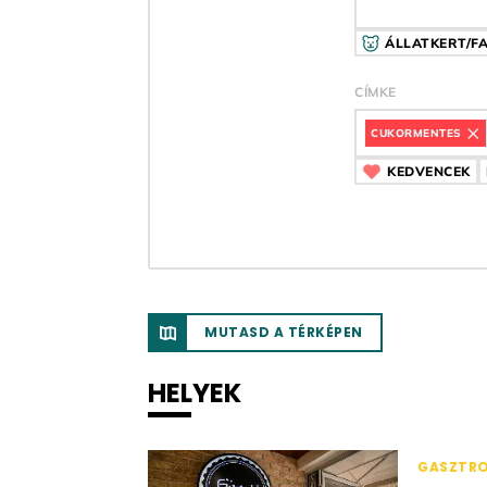
ÁLLATKERT/F
CÍMKE
CUKORMENTES
CÍM
KEDVENCEK
C
MUTASD A TÉRKÉPEN
HELYEK
GASZTR