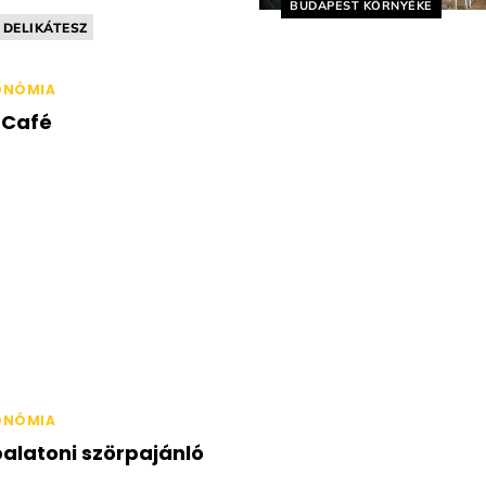
Helyszín címkék:
BUDAPEST KÖRNYÉKE
DELIKÁTESZ
GTUDATOS / FITT
MENTES
ONÓMIA
 Café
ONÓMIA
alatoni szörpajánló