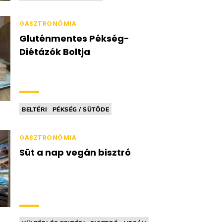
SZÉP KÁRTYA ELFOGADÓHELY
GLUTÉNMENTES
LAKTÓZMENTES
GASZTRONÓMIA
Gluténmentes Pékség-
Diétázók Boltja
BELTÉRI
PÉKSÉG / SÜTÖDE
EGÉSZSÉGTUDATOS / FITT
GLUTÉNMENTES
MINDENMENTES
GASZTRONÓMIA
Süt a nap vegán bisztró