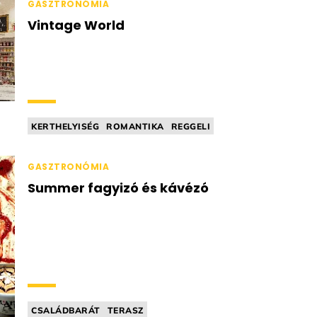
GASZTRONÓMIA
Vintage World
KERTHELYISÉG
ROMANTIKA
REGGELI
KÁVÉZÓ
EGÉSZSÉGTUDATOS / FITT
GASZTRONÓMIA
Summer fagyizó és kávézó
CSALÁDBARÁT
TERASZ