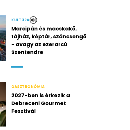
KULTÚRA
Marcipán és macskakő,
tájház, képtár, száncsengő
- avagy az ezerarcú
Szentendre
GASZTRONÓMIA
2027-ben is érkezik a
Debreceni Gourmet
Fesztivál