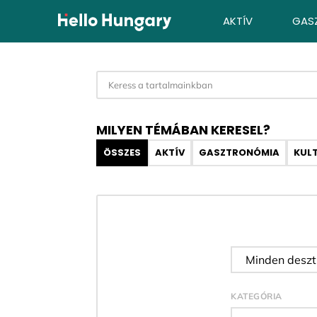
Ugrás a tartalomhoz
AKTÍV
GAS
MILYEN TÉMÁBAN KERESEL?
ÖSSZES
AKTÍV
GASZTRONÓMIA
KUL
Desztináci
KATEGÓRIA