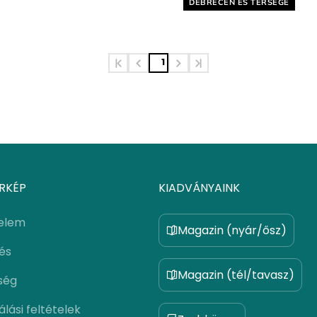
Helyszín címkék:
DEBRECEN ÉS TÉRSÉGE
1
RKÉP
KIADVÁNYAINK
elem
Magazin (nyár/ősz)
lés
Magazin (tél/tavasz)
ség
lási feltételek