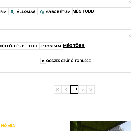
MÉG TÖBB
ARM
ÁLLOMÁS
ARBORÉTUM
MÉG TÖBB
ÍMKE
KÜLTÉRI ÉS BELTÉRI
CÍMKE
PROGRAM
CÍMKE
ÖSSZES SZŰRŐ TÖRLÉSE
1
ONÓMIA