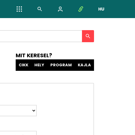
HU
NYELV VÁL
MIT KERESEL?
CIKK
HELY
PROGRAM
KAJLA