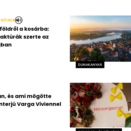
ONÓMIA
öldről a kosárba:
ktúrák szerte az
gban
Helyszín címkék:
DUNAKANYAR
án, és ami mögötte
interjú Varga Viviennel