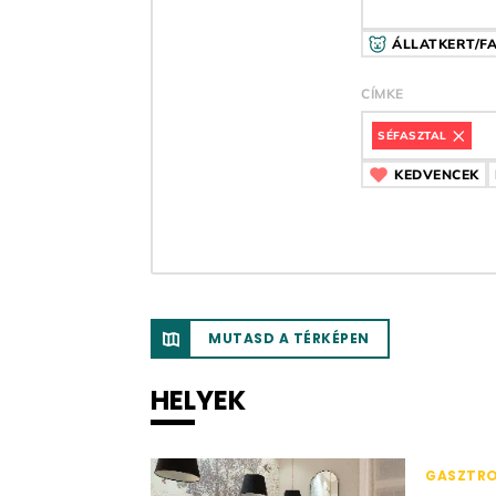
ÁLLATKERT/F
CÍMKE
SÉFASZTAL
CÍMKE
KEDVENCEK
C
MUTASD A TÉRKÉPEN
HELYEK
GASZTR