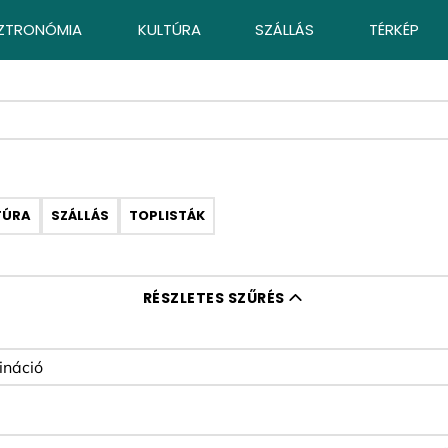
ZTRONÓMIA
KULTÚRA
SZÁLLÁS
TÉRKÉP
TÚRA
SZÁLLÁS
TOPLISTÁK
RÉSZLETES SZŰRÉS
ó szűrése