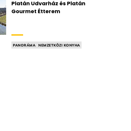
Platán Udvarház és Platán
Gourmet Étterem
PANORÁMA
NEMZETKÖZI KONYHA
MICHELIN RELEVÁNS
KÓSTOLÓMENÜ
FINE DINING