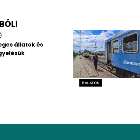
BÓL!
eges állatok és
gyelésük
Helyszín címkék:
BALATON