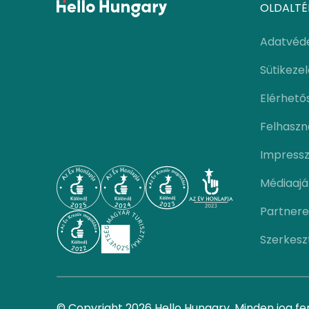
OLDALTÉ
Adatvéd
Sütikeze
Elérhető
Felhaszná
Impress
Médiaajá
Partnere
Szerkesz
© Copyright 2026 Hello Hungary. Minden jog fe