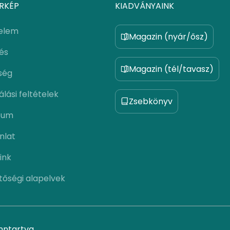
RKÉP
KIADVÁNYAINK
elem
Magazin (nyár/ősz)
lés
Magazin (tél/tavasz)
ség
lási feltételek
Zsebkönyv
zum
nlat
ink
tőségi alapelvek
nntartva.