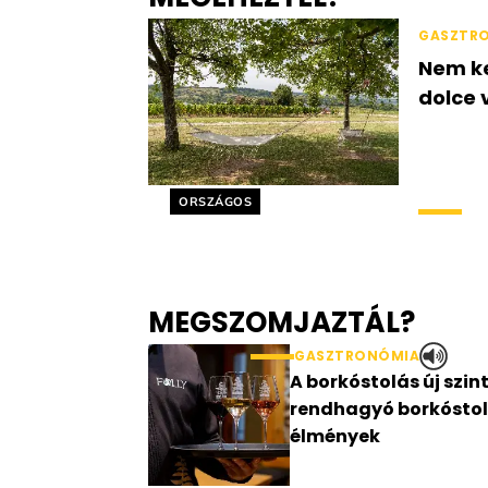
GASZTR
Nem ke
dolce 
Helyszín címkék:
ORSZÁGOS
MEGSZOMJAZTÁL?
GASZTRONÓMIA
A borkóstolás új szint
rendhagyó borkósto
élmények