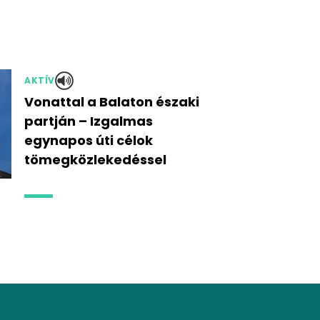
AKTÍV
Vonattal a Balaton északi
partján – Izgalmas
egynapos úti célok
tömegközlekedéssel