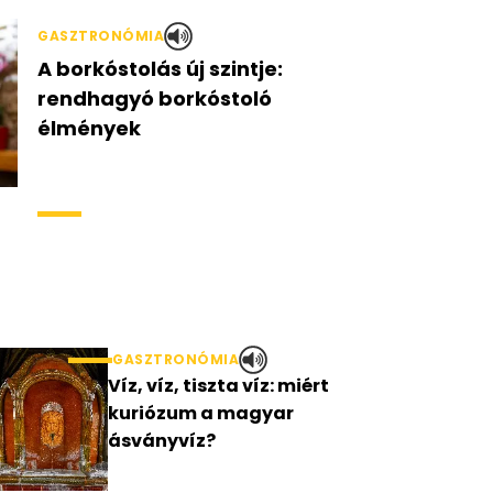
GASZTRONÓMIA
A borkóstolás új szintje:
rendhagyó borkóstoló
élmények
GASZTRONÓMIA
Víz, víz, tiszta víz: miért
kuriózum a magyar
ásványvíz?