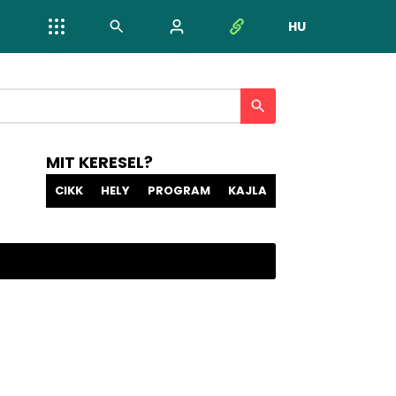
HU
NYELV VÁL
MIT KERESEL?
CIKK
HELY
PROGRAM
KAJLA