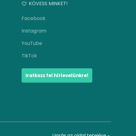
KÖVESS MINKET!
Facebook
Instagram
YouTube
TikTok
Iratkozz fel hírlevelünkre!
Ugrás az oldal tetejére