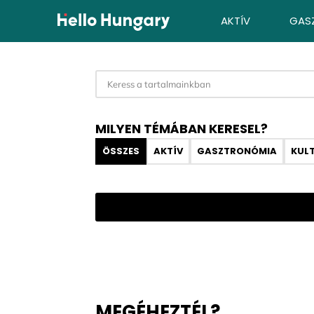
Ugrás a tartalomhoz
AKTÍV
GAS
MILYEN TÉMÁBAN KERESEL?
ÖSSZES
AKTÍV
GASZTRONÓMIA
KUL
MEGÉHEZTÉL?