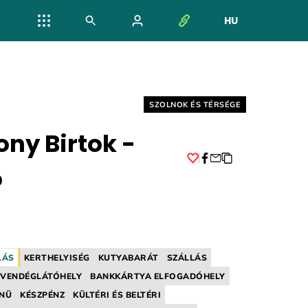
HU
NYELV VÁL
Helyszín címkék:
SZOLNOK ÉS TÉRSÉGE
ny Birtok -
ó
Facebook
LÁS
KERTHELYISÉG
KUTYABARÁT
SZÁLLÁS
VENDÉGLÁTÓHELY
BANKKÁRTYA ELFOGADÓHELY
NÜ
KÉSZPÉNZ
KÜLTÉRI ÉS BELTÉRI