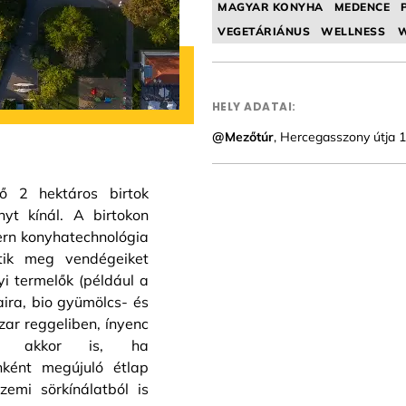
MAGYAR KONYHA
MEDENCE
VEGETÁRIÁNUS
WELLNESS
W
HELY ADATAI:
@Mezőtúr
, Hercegasszony útja 1
lő 2 hektáros birtok
nyt kínál. A birtokon
dern konyhatechnológia
etik meg vendégeiket
yi termelők (például a
ira, bio gyümölcs- és
zar reggeliben, ínyenc
ég akkor is, ha
nként megújuló étlap
zemi sörkínálatból is