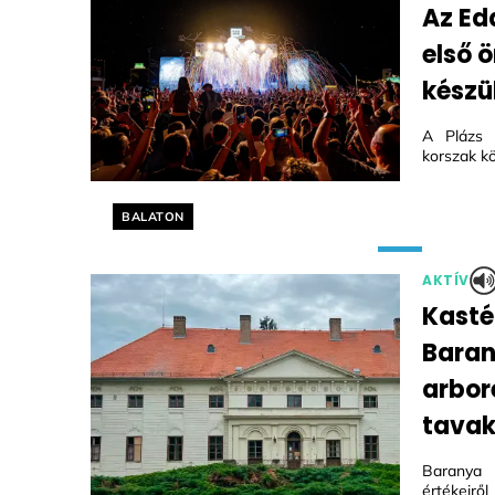
Az Ed
első 
készül
A Plázs 
korszak kö
Helyszín címkék:
BALATON
AKTÍV
Kasté
Bara
arbor
tavak
Baranya 
értékeirő