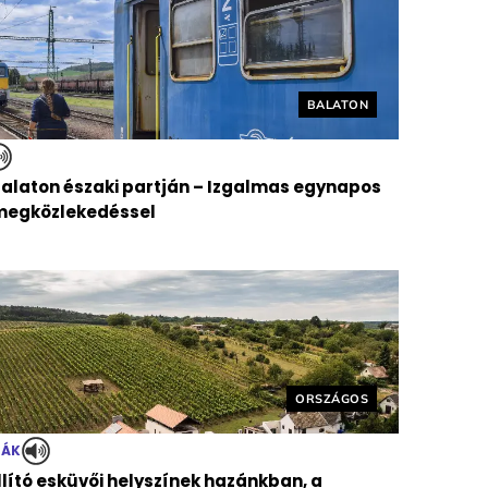
Helyszín címkék:
BALATON
Balaton északi partján – Izgalmas egynapos
ömegközlekedéssel
Helyszín címkék:
ORSZÁGOS
TÁK
llító esküvői helyszínek hazánkban, a