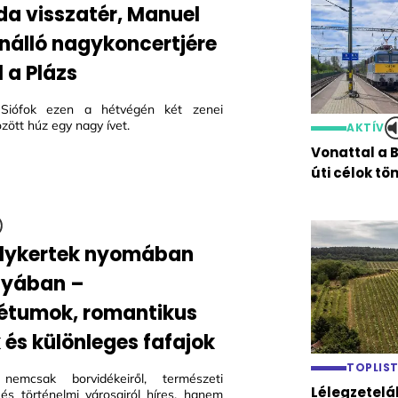
da visszatér, Manuel
önálló nagykoncertjére
 a Plázs
Siófok ezen a hétvégén két zenei
zött húz egy nagy ívet.
AKTÍV
Vonattal a 
úti célok t
lykertek nyomában
nyában –
étumok, romantikus
 és különleges fafajok
TOPLIS
nemcsak borvidékeiről, természeti
Lélegzetelá
l és történelmi városairól híres, hanem