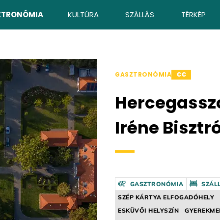
ZTRONÓMIA
KULTÚRA
SZÁLLÁS
TÉRKÉP
GASZTRONÓMIA
€€
Hercegasszo
Iréne Bisztr
GASZTRONÓMIA
SZÁL
SZÉP KÁRTYA ELFOGADÓHELY
ESKÜVŐI HELYSZÍN
GYEREKME