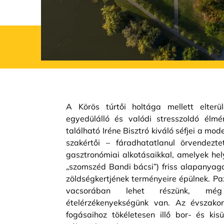
A Körös túrtői holtága mellett elterü
egyedülálló és valódi stresszoldó élmé
található Iréne Bisztró kiváló séfjei a mo
szakértői – fáradhatatlanul örvendezt
gasztronómiai alkotásaikkal, amelyek hel
„szomszéd Bandi bácsi”) friss alapanyaga
zöldségkertjének terményeire épülnek. Pa
vacsorában lehet részünk, m
ételérzékenyekségünk van. Az évszako
fogásaihoz tökéletesen illő bor- és kisü