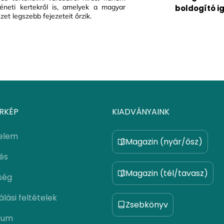
téneti kertekről is, amelyek a magyar
boldogító i
et legszebb fejezeteit őrzik.
RKÉP
KIADVÁNYAINK
elem
Magazin (nyár/ősz)
lés
Magazin (tél/tavasz)
ség
lási feltételek
Zsebkönyv
zum