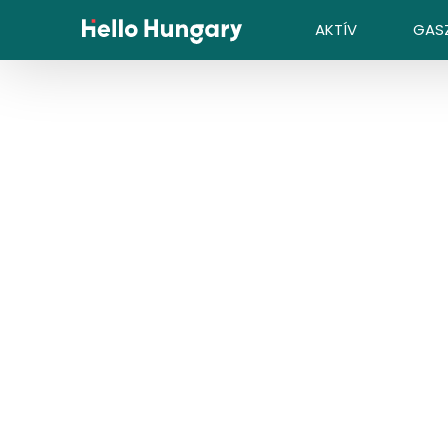
Ugrás a tartalomhoz
AKTÍV
GAS