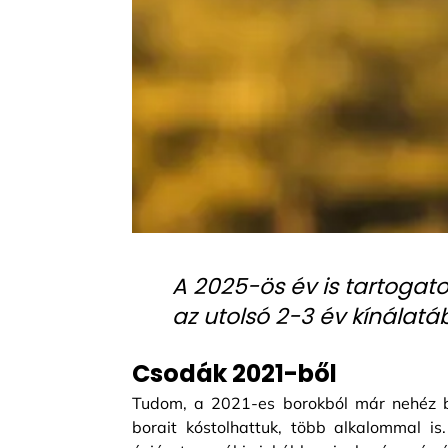
A 2025-ös év is tartogat
az utolsó 2-3 év kínálatáb
Csodák 2021-ből
Tudom, a 2021-es borokból már nehéz b
borait kóstolhattuk, több alkalommal i