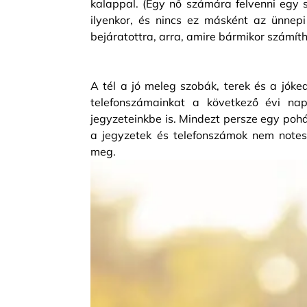
kalappal. (Egy nő számára felvenni egy szé
ilyenkor, és nincs ez másként az ünnep
bejáratottra, arra, amire bármikor számít
A tél a jó meleg szobák, terek és a jóked
telefonszámainkat a következő évi nap
jegyzeteinkbe is. Mindezt persze egy poh
a jegyzetek és telefonszámok nem notes
meg.