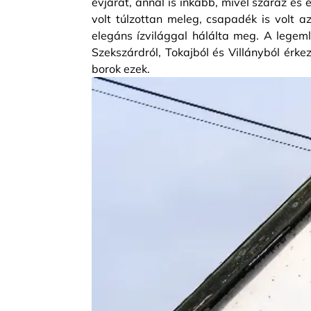
évjárat, annál is inkább, mivel száraz és 
volt túlzottan meleg, csapadék is volt a
elegáns ízvilággal hálálta meg. A legem
Szekszárdról, Tokajból és Villányból érke
borok ezek.