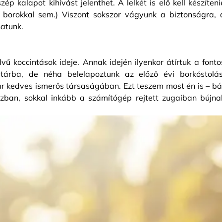
p kalapot kihívást jelenthet. A lelkét is elő kell készíteni
i borokkal sem.) Viszont sokszor vágyunk a biztonságra, 
hatunk.
vű koccintások ideje. Annak idején ilyenkor átírtuk a fonto
tárba, de néha belelapoztunk az előző évi borkóstolás
ár kedves ismerős társaságában. Ezt teszem most én is – bá
zban, sokkal inkább a számítógép rejtett zugaiban bújna