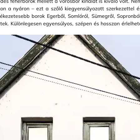
édes fehérborok mellett a vörösbor kínálat is kiváló volt. Ne
zon a nyáron – ezt a szőlő kiegyensúlyozott szerkezettel é
lékezetesebb borok Egerből, Somlóról, Sümegről, Sopronból
ztek. Különlegesen egyensúlyos, szépen és hosszan érlelhet