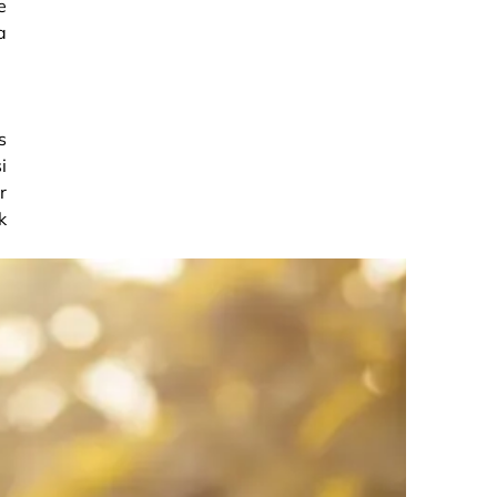
e
a
s
i
r
k