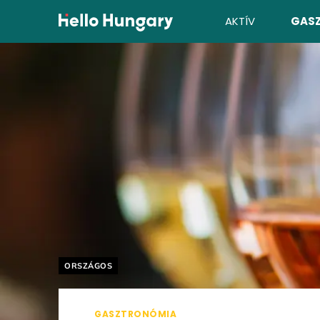
Ugrás a tartalomhoz
AKTÍV
GAS
Helyszín címkék:
ORSZÁGOS
GASZTRONÓMIA