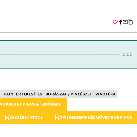
Facebo
0:00
Ó
HELYI ÉRTÉKESÍTÉS
BORÁSZAT / PINCÉSZET
VINOTÉKA
J KIKELET PINCE & ÍZMŰHELY
ERZSÉBET PINCE
SPIEGELBERG KÉZMŰVES BORPINCE