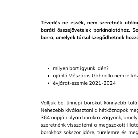
Tévedés ne essék, nem szeretnék utólag
baráti összejövetelek borkínálatához. 
borra, amelyek társul szegődhetnek hoz
milyen bort igyunk idén?
ajánló Mészáros Gabriella nemzetköz
évjárat-szemle 2021-2024
Valljuk be, ünnepi borokat könnyebb talá
Nehezebb kiválasztani a hétköznapok megbí
364 napján olyan borokra vágyunk, amely
szeretnénk visszatérni a megszokott illat
borokhoz sokszor időre, türelemre és megf