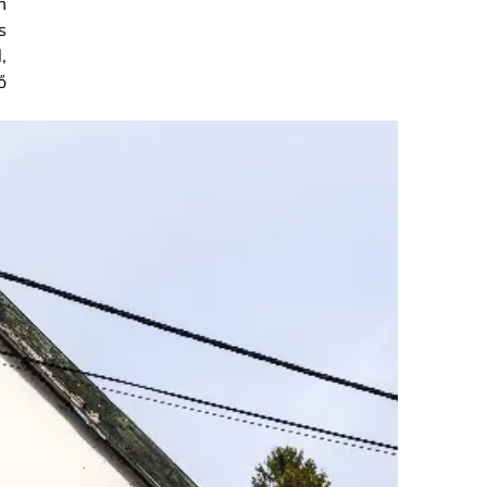
m
s
,
ő