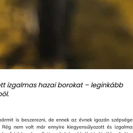
ott izgalmas hazai borokat – leginkább
ól.
ármit is beszerezni, de ennek az évnek igazán szépsége
s. Rég nem volt már ennyire kiegyensúlyozott és izgalma