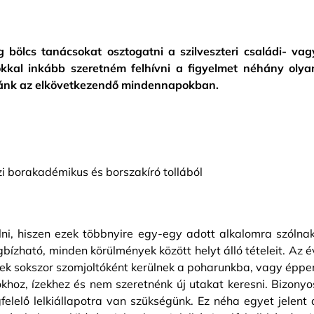
 bölcs tanácsokat osztogatni a szilveszteri családi- vag
Sokkal inkább szeretném felhívni a figyelmet néhány olya
zánk az elkövetkezendő mindennapokban.
i borakadémikus és borszakíró tollából
lni, hiszen ezek többnyire egy-egy adott alkalomra szólnak
zható, minden körülmények között helyt álló tételeit. Az é
ek sokszor szomjoltóként kerülnek a poharunkba, vagy éppe
okhoz, ízekhez és nem szeretnénk új utakat keresni. Bizonyo
elelő lelkiállapotra van szükségünk. Ez néha egyet jelent 