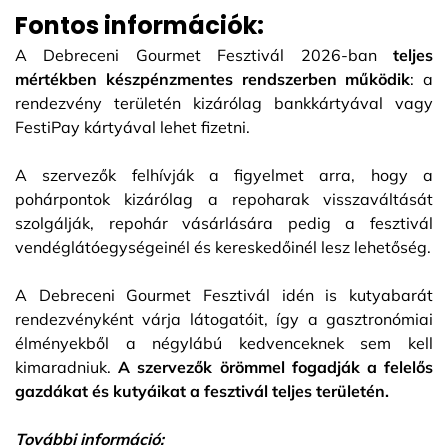
Fontos információk:
A Debreceni Gourmet Fesztivál 2026-ban
teljes
mértékben készpénzmentes rendszerben működik
: a
rendezvény területén kizárólag bankkártyával vagy
FestiPay kártyával lehet fizetni.
A szervezők felhívják a figyelmet arra, hogy a
pohárpontok kizárólag a repoharak visszaváltását
szolgálják, repohár vásárlására pedig a fesztivál
vendéglátóegységeinél és kereskedőinél lesz lehetőség.
A Debreceni Gourmet Fesztivál idén is kutyabarát
rendezvényként várja látogatóit, így a gasztronómiai
élményekből a négylábú kedvenceknek sem kell
kimaradniuk.
A szervezők örömmel fogadják a felelős
gazdákat és kutyáikat a fesztivál teljes területén.
További információ: