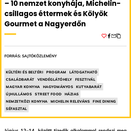
– 10 nemzet konyhája, Michelin-
csillagos éttermek és Kölyök
Gourmet a Nagyerdőn
Facebook
FORRÁS: SAJTÓKÖZLEMÉNY
KÜLTÉRI ÉS BELTÉRI
PROGRAM
LÁTOGATHATÓ
CSALÁDBARÁT
VENDÉGLÁTÓHELY
FESZTIVÁL
MAGYAR KONYHA
HAGYOMÁNYOS
KUTYABARÁT
ÚJHULLÁMOS
STREET FOOD
HÁZIAS
NEMZETKÖZI KONYHA
MICHELIN RELEVÁNS
FINE DINING
SÉFASZTAL
Június 12–14. között tizedik alkalommal rendezi meg