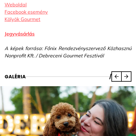
Weboldal
Facebook esemény
Kölyök Gourmet
Jegyvásárlás
A képek forrása: Főnix Rendezvényszervező Közhasznú
Nonprofit Kft. / Debreceni Gourmet Fesztivál
GALÉRIA
/