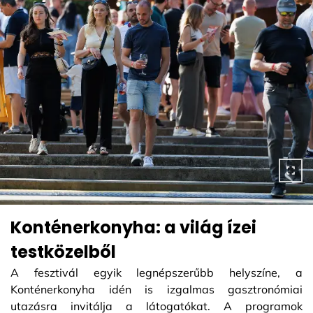
Konténerkonyha: a világ ízei
testközelből
A fesztivál egyik legnépszerűbb helyszíne, a
Konténerkonyha idén is izgalmas gasztronómiai
utazásra invitálja a látogatókat. A programok