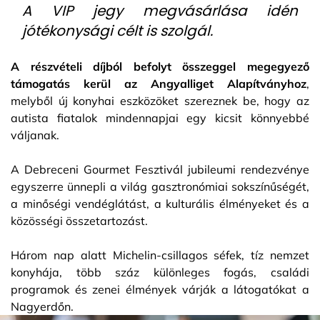
A VIP jegy megvásárlása idén
jótékonysági célt is szolgál.
A részvételi díjból befolyt összeggel megegyező
támogatás kerül az Angyalliget Alapítványhoz
,
melyből új konyhai eszközöket szereznek be, hogy az
autista fiatalok mindennapjai egy kicsit könnyebbé
váljanak.
A Debreceni Gourmet Fesztivál jubileumi rendezvénye
egyszerre ünnepli a világ gasztronómiai sokszínűségét,
a minőségi vendéglátást, a kulturális élményeket és a
közösségi összetartozást.
Három nap alatt Michelin-csillagos séfek, tíz nemzet
konyhája, több száz különleges fogás, családi
programok és zenei élmények várják a látogatókat a
Nagyerdőn.