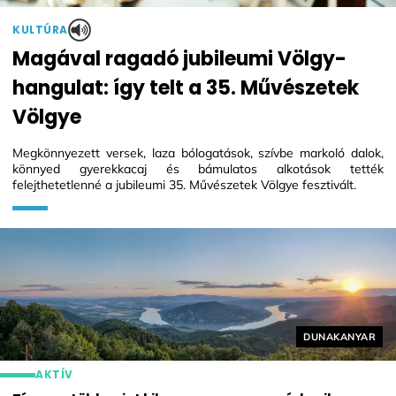
KULTÚRA
Magával ragadó jubileumi Völgy-
hangulat: így telt a 35. Művészetek
Völgye
Megkönnyezett versek, laza bólogatások, szívbe markoló dalok,
könnyed gyerekkacaj és bámulatos alkotások tették
felejthetetlenné a jubileumi 35. Művészetek Völgye fesztivált.
Helyszín címké
DUNAKANYAR
AKTÍV