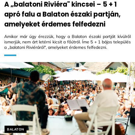
A „balatoni Riviéra" kincsei – 5 + 1
apró falu a Balaton északi partján,
amelyeket érdemes felfedezni
Amikor már úgy érezzük, hogy a Balaton északi partját kívülről
ismerjük, nem árt letérni kicsit a főútról. Íme 5 + 1 bájos település
a „balatoni Riviéráról", amelyeket érdemes felfedezni.
Helyszín címkék:
BALATON