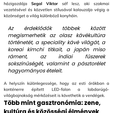
házigazdája
Segal Viktor
séf lesz, aki szakmai
vezetésével és közvetlen stílusával kalauzolja végig a
közönséget a világ különböző konyháin.
Az érdeklődők többek között
megismerhetik az olasz kávékultúra
történetét, a speciality kávé világát, a
koreai kimchi titkait, a japán miso
ráment, az indiai fűszerek
sokszínűségét, valamint a pásztorélet
hagyományos ételeit.
A helyszín különlegessége, hogy az esti órákban a
konténerre épített LED-falon a labdarúgó-
világbajnokság mérkőzéseit is követhetik a vendégek.
Több mint gasztronómia: zene,
kultúra és közösségi élmények