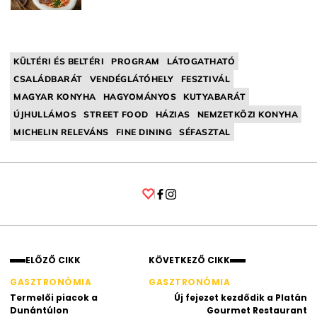
KÜLTÉRI ÉS BELTÉRI
PROGRAM
LÁTOGATHATÓ
CSALÁDBARÁT
VENDÉGLÁTÓHELY
FESZTIVÁL
MAGYAR KONYHA
HAGYOMÁNYOS
KUTYABARÁT
ÚJHULLÁMOS
STREET FOOD
HÁZIAS
NEMZETKÖZI KONYHA
MICHELIN RELEVÁNS
FINE DINING
SÉFASZTAL
Facebook
Instagram
ELŐZŐ CIKK
KÖVETKEZŐ CIKK
GASZTRONÓMIA
GASZTRONÓMIA
Termelői piacok a
Új fejezet kezdődik a Platán
Dunántúlon
Gourmet Restaurant