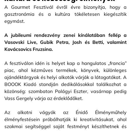
A Gourmet Fesztivál évről évre bizonyítja, hogy a
gasztronómia és a kultúra tökéletesen kiegészítik
egymást.
A jubileumi rendezvény zenei kínálatában fellép a
Vasovski Live, Gubik Petra, Josh és Betti, valamint
Kovácsovics Fruzsina.
A fesztiválon idén is helyet kap a hangulatos „francia”
piac, ahol kézműves termékek, könyvek, különleges
ajándéktárgyak és helyi alkotók várják a látogatókat. A
BOOOK Kiadó standján dedikálásokkal találkozhat a
közönség: szombaton Palágyi Eszter, vasárnap pedig
Vass Gergely várja az érdeklődőket.
Az alkotni vágyók az Énidő Élményműhely
élményfestésein próbálhatják ki kreativitásukat, ahol
szakmai segítséggel saját festményt készíthetnek és