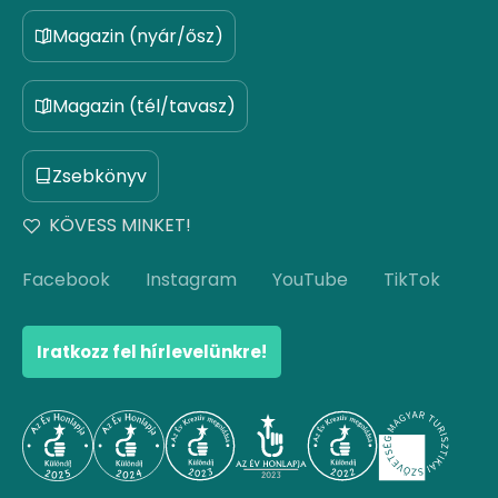
Magazin (nyár/ősz)
Magazin (tél/tavasz)
Zsebkönyv
KÖVESS MINKET!
Facebook
Instagram
YouTube
TikTok
Iratkozz fel hírlevelünkre!