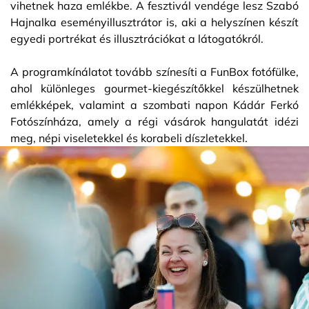
vihetnek haza emlékbe. A fesztivál vendége lesz Szabó
Hajnalka eseményillusztrátor is, aki a helyszínen készít
egyedi portrékat és illusztrációkat a látogatókról.
A programkínálatot tovább színesíti a FunBox fotófülke,
ahol különleges gourmet-kiegészítőkkel készülhetnek
emlékképek, valamint a szombati napon Kádár Ferkó
Fotószínháza, amely a régi vásárok hangulatát idézi
meg, népi viseletekkel és korabeli díszletekkel.