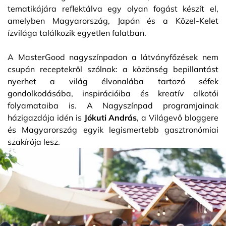
tematikájára reflektálva egy olyan fogást készít el,
amelyben Magyarország, Japán és a Közel-Kelet
ízvilága találkozik egyetlen falatban.
A MasterGood nagyszínpadon a látványfőzések nem
csupán receptekről szólnak: a közönség bepillantást
nyerhet a világ élvonalába tartozó séfek
gondolkodásába, inspirációiba és kreatív alkotói
folyamataiba is. A Nagyszínpad programjainak
házigazdája idén is
Jókuti András
, a Világevő bloggere
és Magyarország egyik legismertebb gasztronómiai
szakírója lesz.