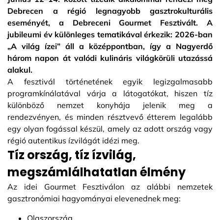
Debrecen a régió legnagyobb gasztrokulturális
eseményét, a Debreceni Gourmet Fesztivált. A
jubileumi év különleges tematikával érkezik: 2026-ban
„A világ ízei” áll a középpontban, így a Nagyerdő
három napon át valódi kulináris világkörüli utazássá
alakul.
A fesztivál történetének egyik legizgalmasabb
programkínálatával várja a látogatókat, hiszen tíz
különböző nemzet konyhája jelenik meg a
rendezvényen, és minden résztvevő étterem legalább
egy olyan fogással készül, amely az adott ország vagy
régió autentikus ízvilágát idézi meg.
Tíz ország, tíz ízvilág,
megszámlálhatatlan élmény
Az idei Gourmet Fesztiválon az alábbi nemzetek
gasztronómiai hagyományai elevenednek meg:
Olaszország