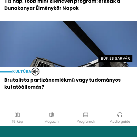
Tíz nap, több mint kilencven program: érkezik a
Dunakanyar Élménykör Napok
Helyszín címkék:
BÜK ÉS SÁRVÁR
KULTÚRA
Brutalista partizánemlékmű vagy tudományos
kutatóállomás?
Térkép
Magazin
Programok
Audio guide