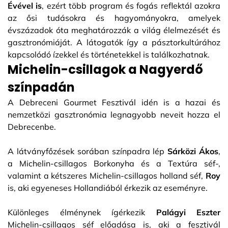
Évével is
, ezért több program és fogás reflektál azokra
az ősi tudásokra és hagyományokra, amelyek
évszázadok óta meghatározzák a világ élelmezését és
gasztronómiáját. A látogatók így a pásztorkultúrához
kapcsolódó ízekkel és történetekkel is találkozhatnak.
Michelin-csillagok a Nagyerdő
színpadán
A Debreceni Gourmet Fesztivál idén is a hazai és
nemzetközi gasztronómia legnagyobb neveit hozza el
Debrecenbe.
A látványfőzések sorában színpadra lép
Sárközi Ákos
,
a Michelin-csillagos Borkonyha és a Textúra séf-,
valamint a kétszeres Michelin-csillagos holland séf,
Roy
is, aki egyeneses Hollandiából érkezik az eseményre.
Különleges élménynek ígérkezik
Palágyi Eszter
Michelin-csillagos séf előadása is, aki a fesztivál