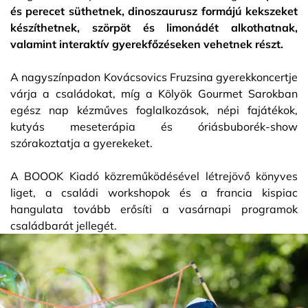
és perecet süthetnek, dinoszaurusz formájú kekszeket
készíthetnek, szörpöt és limonádét alkothatnak,
valamint interaktív gyerekfőzéseken vehetnek részt.
A nagyszínpadon Kovácsovics Fruzsina gyerekkoncertje
várja a családokat, míg a Kölyök Gourmet Sarokban
egész nap kézműves foglalkozások, népi fajátékok,
kutyás meseterápia és óriásbuborék-show
szórakoztatja a gyerekeket.
A BOOOK Kiadó közreműködésével létrejövő könyves
liget, a családi workshopok és a francia kispiac
hangulata tovább erősíti a vasárnapi programok
családbarát jellegét.