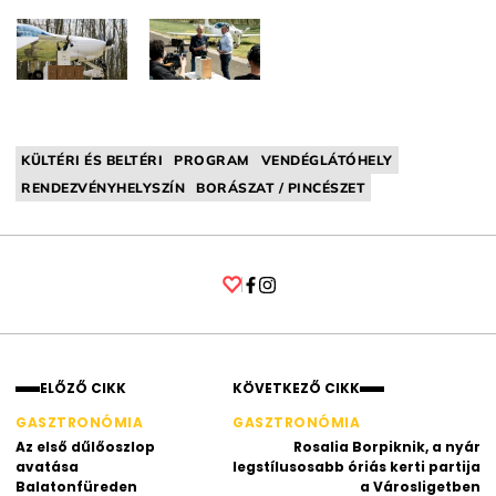
KÜLTÉRI ÉS BELTÉRI
PROGRAM
VENDÉGLÁTÓHELY
RENDEZVÉNYHELYSZÍN
BORÁSZAT / PINCÉSZET
Facebook
Instagram
ELŐZŐ CIKK
KÖVETKEZŐ CIKK
GASZTRONÓMIA
GASZTRONÓMIA
Az első dűlőoszlop
Rosalia Borpiknik, a nyár
avatása
legstílusosabb óriás kerti partija
Balatonfüreden
a Városligetben