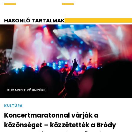
HASONLÓ TARTALMAK
Helyszín címkék:
BUDAPEST KÖRNYÉKE
KULTÚRA
Koncertmaratonnal várják a
közönséget – közzétették a Bródy