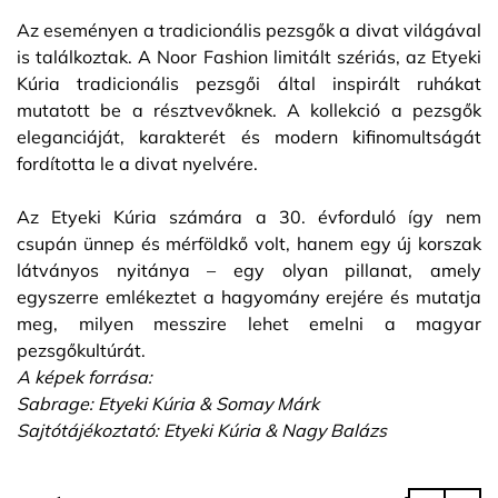
Az eseményen a tradicionális pezsgők a divat világával
is találkoztak. A Noor Fashion limitált szériás, az Etyeki
Kúria tradicionális pezsgői által inspirált ruhákat
mutatott be a résztvevőknek. A kollekció a pezsgők
eleganciáját, karakterét és modern kifinomultságát
fordította le a divat nyelvére.
Az Etyeki Kúria számára a 30. évforduló így nem
csupán ünnep és mérföldkő volt, hanem egy új korszak
látványos nyitánya – egy olyan pillanat, amely
egyszerre emlékeztet a hagyomány erejére és mutatja
meg, milyen messzire lehet emelni a magyar
pezsgőkultúrát.
A képek forrása:
Sabrage: Etyeki Kúria & Somay Márk
Sajtótájékoztató: Etyeki Kúria & Nagy Balázs