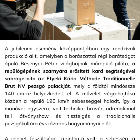
A jubileumi esemény középpontjában egy rendkívüli
produkció állt, amelyben a borászattal régi barátságot
ápoló Besenyei Péter világbajnok műrepülő-pilóta,
a
repülőgépének szárnyára erősített kard segítségével
sabrage-olta az Etyeki Kúria Méthode Traditionnelle
Brut NV pezsgő palackját
, mely a földtől mindössze
140 cm-re helyezkedett el. A művelet végrehajtása
közben a repülő 190 km/h sebességgel haladt, így a
manőver egyszerre volt technikai bravúr, adrenalinnal
teli látványshow és tisztelgés a tradicionális
pezsgőkultúra évszázados hagyományai előtt.
A jelenet feszültsége tapintható volt: a sebesség, a