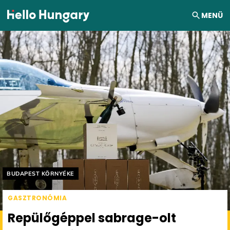
Ugrás a tartalomhoz
MENÜ
Helyszín címkék:
BUDAPEST KÖRNYÉKE
GASZTRONÓMIA
Repülőgéppel sabrage-olt