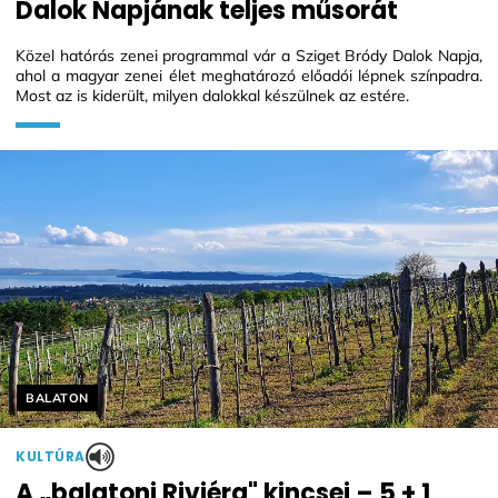
Dalok Napjának teljes műsorát
Közel hatórás zenei programmal vár a Sziget Bródy Dalok Napja,
ahol a magyar zenei élet meghatározó előadói lépnek színpadra.
Most az is kiderült, milyen dalokkal készülnek az estére.
Helyszín címkék:
BALATON
KULTÚRA
A „balatoni Riviéra" kincsei – 5 + 1