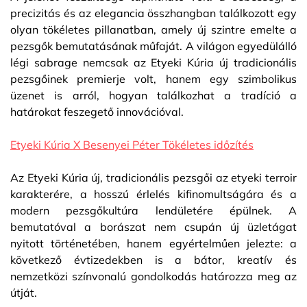
precizitás és az elegancia összhangban találkozott egy
olyan tökéletes pillanatban, amely új szintre emelte a
pezsgők bemutatásának műfaját. A világon egyedülálló
légi sabrage nemcsak az Etyeki Kúria új tradicionális
pezsgőinek premierje volt, hanem egy szimbolikus
üzenet is arról, hogyan találkozhat a tradíció a
határokat feszegető innovációval.
Etyeki Kúria X Besenyei Péter Tökéletes időzítés
Az Etyeki Kúria új, tradicionális pezsgői az etyeki terroir
karakterére, a hosszú érlelés kifinomultságára és a
modern pezsgőkultúra lendületére épülnek. A
bemutatóval a borászat nem csupán új üzletágat
nyitott történetében, hanem egyértelműen jelezte: a
következő évtizedekben is a bátor, kreatív és
nemzetközi színvonalú gondolkodás határozza meg az
útját.