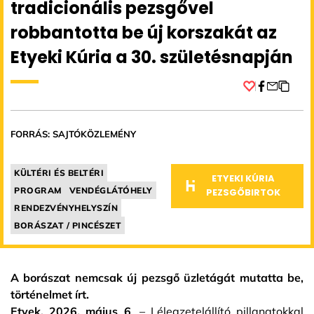
tradicionális pezsgővel
robbantotta be új korszakát az
Etyeki Kúria a 30. születésnapján
Facebook
FORRÁS: SAJTÓKÖZLEMÉNY
KÜLTÉRI ÉS BELTÉRI
ETYEKI KÚRIA
PROGRAM
VENDÉGLÁTÓHELY
PEZSGŐBIRTOK
RENDEZVÉNYHELYSZÍN
BORÁSZAT / PINCÉSZET
A borászat nemcsak új pezsgő üzletágát mutatta be,
történelmet írt.
Etyek, 2026. május 6
. – Lélegzetelállító pillanatokkal