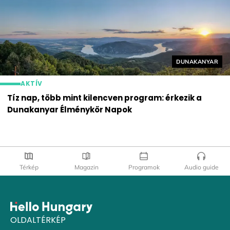
Helyszín címké
DUNAKANYAR
AKTÍV
Tíz nap, több mint kilencven program: érkezik a
Dunakanyar Élménykör Napok
Térkép
Magazin
Programok
Audio guide
OLDALTÉRKÉP