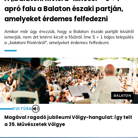
apró falu a Balaton északi partján,
amelyeket érdemes felfedezni
Amikor már úgy érezzük, hogy a Balaton északi partját kívülről
ismerjük, nem árt letérni kicsit a főútról. Íme 5 + 1 bájos település
a „balatoni Riviéráról", amelyeket érdemes felfedezni.
Helyszín cí
BALATON
KULTÚRA
Magával ragadó jubileumi Völgy-hangulat: így telt
a 35. Művészetek Völgye