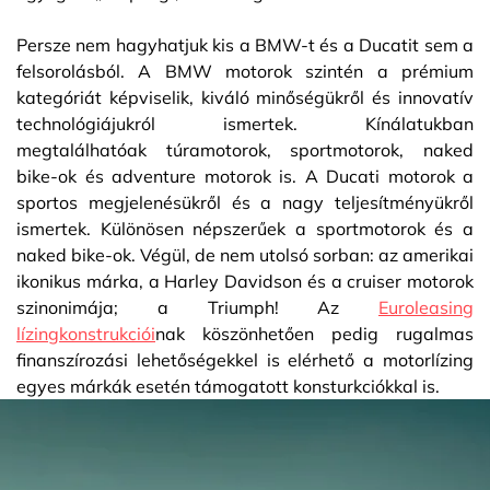
Persze nem hagyhatjuk kis a BMW-t és a Ducatit sem a
felsorolásból. A BMW motorok szintén a prémium
kategóriát képviselik, kiváló minőségükről és innovatív
technológiájukról ismertek. Kínálatukban
megtalálhatóak túramotorok, sportmotorok, naked
bike-ok és adventure motorok is. A Ducati motorok a
sportos megjelenésükről és a nagy teljesítményükről
ismertek. Különösen népszerűek a sportmotorok és a
naked bike-ok. Végül, de nem utolsó sorban: az amerikai
ikonikus márka, a Harley Davidson és a cruiser motorok
szinonimája; a Triumph! Az
Euroleasing
lízingkonstrukciói
nak köszönhetően pedig rugalmas
finanszírozási lehetőségekkel is elérhető a motorlízing
egyes márkák esetén támogatott konsturkciókkal is.