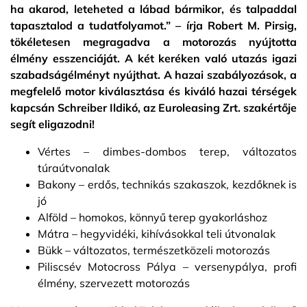
ha akarod, leteheted a lábad bármikor, és talpaddal
tapasztalod a tudatfolyamot.” – írja Robert M. Pirsig,
tökéletesen megragadva a motorozás nyújtotta
élmény esszenciáját. A két keréken való utazás igazi
szabadságélményt nyújthat. A hazai szabályozások, a
megfelelő motor kiválasztása és kiváló hazai térségek
kapcsán Schreiber Ildikó, az Euroleasing Zrt. szakértője
segít eligazodni!
Vértes – dimbes-dombos terep, változatos
túraútvonalak
Bakony – erdős, technikás szakaszok, kezdőknek is
jó
Alföld – homokos, könnyű terep gyakorláshoz
Mátra – hegyvidéki, kihívásokkal teli útvonalak
Bükk – változatos, természetközeli motorozás
Piliscsév Motocross Pálya – versenypálya, profi
élmény, szervezett motorozás