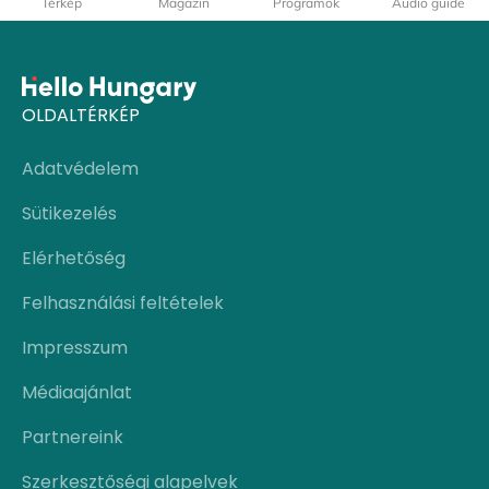
Térkép
Magazin
Programok
Audio guide
OLDALTÉRKÉP
Adatvédelem
Sütikezelés
Elérhetőség
Felhasználási feltételek
Impresszum
Médiaajánlat
Partnereink
Szerkesztőségi alapelvek