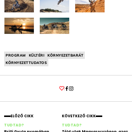
PROGRAM
KÜLTÉRI
KÖRNYEZETBARÁT
KÖRNYEZETTUDATOS
Facebook
Instagram
ELŐZŐ CIKK
KÖVETKEZŐ CIKK
TUDTAD?
TUDTAD?
Brilli Gyula nyomában
Zöld utak Magyarországon, azaz