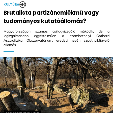
KULTÚRA
Brutalista partizánemlékmű vagy
tudományos kutatóállomás?
Magyarországon számos csillagvizsgáló működik, de a
legizgalmasabb egyértelműen a szombathelyi Gothard
Asztrofizikai Obszervatórium, eredeti nevén szputnyikfigyelő
állomás.