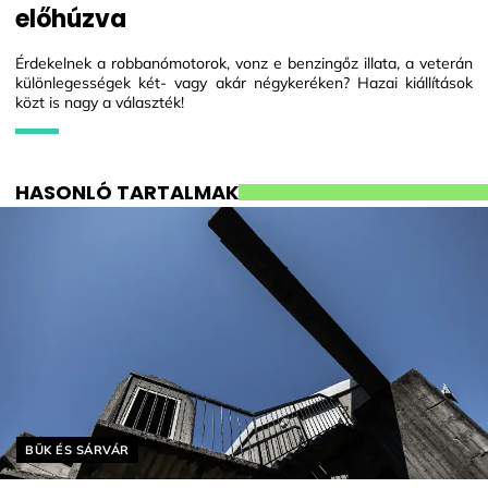
előhúzva
Érdekelnek a robbanómotorok, vonz e benzingőz illata, a veterán
különlegességek két- vagy akár négykeréken? Hazai kiállítások
közt is nagy a választék!
HASONLÓ TARTALMAK
Helyszín címkék:
BÜK ÉS SÁRVÁR