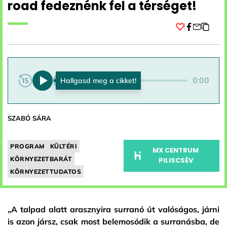
road fedeznénk fel a térséget!
Facebook
0:00
0:00
SZABÓ SÁRA
PROGRAM
KÜLTÉRI
MX CENTRUM
KÖRNYEZETBARÁT
PILISCSÉV
KÖRNYEZETTUDATOS
„A talpad alatt arasznyira surranó út valóságos, járni
is azon jársz, csak most belemosódik a surranásba, de