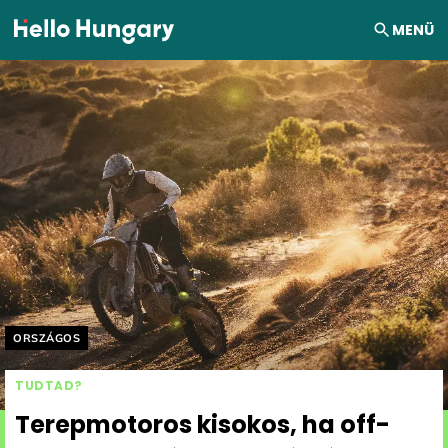
Ugrás a tartalomhoz
MENÜ
Helyszín címkék:
ORSZÁGOS
TUDTAD?
Terepmotoros kisokos, ha off-