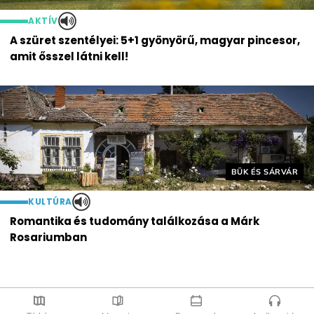
AKTÍV
A szüret szentélyei: 5+1 gyönyörű, magyar pincesor,
amit ősszel látni kell!
Helyszín címkék:
BÜK ÉS SÁRVÁR
KULTÚRA
Romantika és tudomány találkozása a Márk
Rosariumban