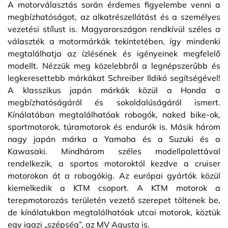
A motorválasztás során érdemes figyelembe venni a
megbízhatóságot, az alkatrészellátást és a személyes
vezetési stílust is. Magyarországon rendkívül széles a
választék a motormárkák tekintetében, így mindenki
megtalálhatja az ízlésének és igényeinek megfelelő
modellt. Nézzük meg közelebbről a legnépszerűbb és
legkeresettebb márkákat Schreiber Ildikó segítségével!
A klasszikus japán márkák közül a Honda a
megbízhatóságáról és sokoldalúságáról ismert.
Kínálatában megtalálhatóak robogók, naked bike-ok,
sportmotorok, túramotorok és endurók is. Másik három
nagy japán márka a Yamaha és a Suzuki és a
Kawasaki. Mindhárom széles modellpalettával
rendelkezik, a sportos motoroktól kezdve a cruiser
motorokon át a robogókig. Az európai gyártók közül
kiemelkedik a KTM csoport. A KTM motorok a
terepmotorozás területén vezető szerepet töltenek be,
de kínálatukban megtalálhatóak utcai motorok, köztük
egy igazi „szépség”, az MV Agusta is.