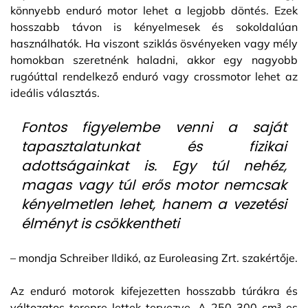
könnyebb enduró motor lehet a legjobb döntés. Ezek
hosszabb távon is kényelmesek és sokoldalúan
használhatók. Ha viszont sziklás ösvényeken vagy mély
homokban szeretnénk haladni, akkor egy nagyobb
rugóúttal rendelkező enduró vagy crossmotor lehet az
ideális választás.
Fontos figyelembe venni a saját
tapasztalatunkat és fizikai
adottságainkat is. Egy túl nehéz,
magas vagy túl erős motor nemcsak
kényelmetlen lehet, hanem a vezetési
élményt is csökkentheti
– mondja Schreiber Ildikó, az Euroleasing Zrt. szakértője.
Az enduró motorok kifejezetten hosszabb túrákra és
változatos terepre lettek tervezve. A 250-300 cm³-es