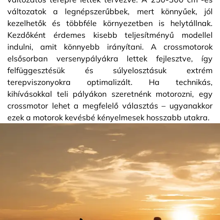
változatok a legnépszerűbbek, mert könnyűek, jól
kezelhetők és többféle környezetben is helytállnak.
Kezdőként érdemes kisebb teljesítményű modellel
indulni, amit könnyebb irányítani. A crossmotorok
elsősorban versenypályákra lettek fejlesztve, így
felfüggesztésük és súlyelosztásuk extrém
terepviszonyokra optimalizált. Ha technikás,
kihívásokkal teli pályákon szeretnénk motorozni, egy
crossmotor lehet a megfelelő választás – ugyanakkor
ezek a motorok kevésbé kényelmesek hosszabb utakra.