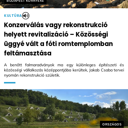
Helyszín címkék:
BUDAPEST KÖRNYÉKE
KULTÚRA
Konzerválás vagy rekonstrukció
helyett revitalizáció – Közösségi
üggyé vált a fóti romtemplomban
feltámasztása
A benőtt falmaradványok ma egy különleges építészeti és
közösségi vállalkozás középpontjába kerültek, Jakab Csaba tervei
nyomán rekonstrukció születik.
Helyszín cím
ORSZÁGOS