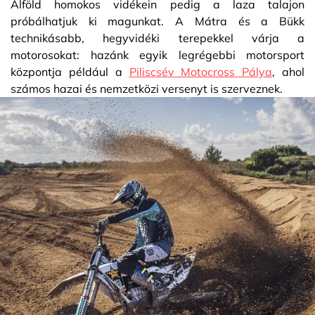
Alföld homokos vidékein pedig a laza talajon
próbálhatjuk ki magunkat. A Mátra és a Bükk
technikásabb, hegyvidéki terepekkel várja a
motorosokat: hazánk egyik legrégebbi motorsport
központja például a
Piliscsév Motocross Pálya
, ahol
számos hazai és nemzetközi versenyt is szerveznek.