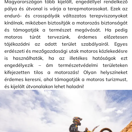
Magyarországon több kijelölt, engedéllyel rendelkező
pálya és útvonal is várja a terepmotorosokat. Ezek az
enduró- és crosspályák változatos terepviszonyokat
kínálnak, miközben biztosítják a motorozás biztonságát
és támogatják a természet megóvását. Ha pedig
motoros túrát tervezünk, érdemes előzetesen
tájékozódni az adott terület szabályairól. Egyes
erdészeti és mezőgazdasági utak motoros közlekedésre
is használhatók, ha az illetékes hatóságok ezt
engedélyezik – ám természetvédelmi területeken
kifejezetten tilos a motorozás! Olyan helyszíneket
érdemes keresni, ahol támogatják a motoros turizmust,
és kijelölt útvonalakon lehet haladni!