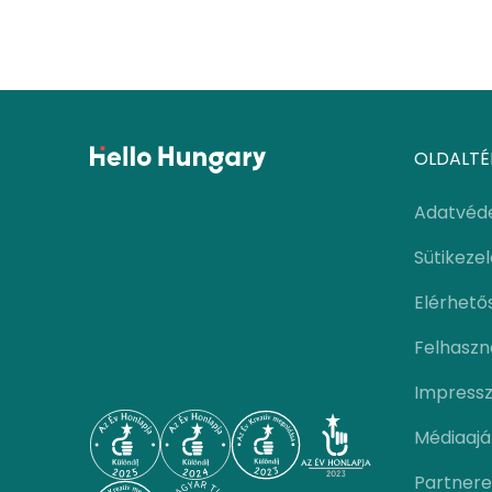
OLDALTÉ
Adatvéd
Sütikeze
Elérhető
Felhaszná
Impress
Médiaajá
Partnere