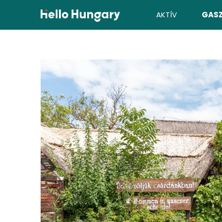
Ugrás a tartalomhoz
AKTÍV
GAS