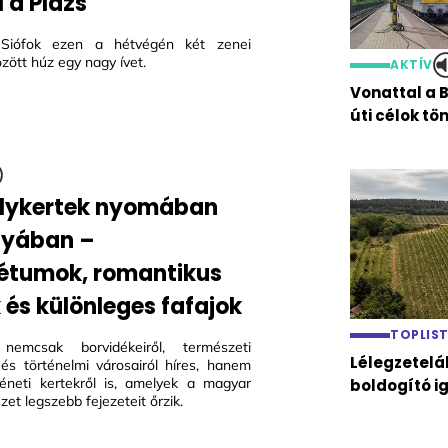
 a Plázs
Siófok ezen a hétvégén két zenei
zött húz egy nagy ívet.
AKTÍV
Vonattal a 
úti célok t
lykertek nyomában
nyában –
étumok, romantikus
 és különleges fafajok
TOPLIS
nemcsak borvidékeiről, természeti
Lélegzetelá
l és történelmi városairól híres, hanem
téneti kertekről is, amelyek a magyar
boldogító i
et legszebb fejezeteit őrzik.