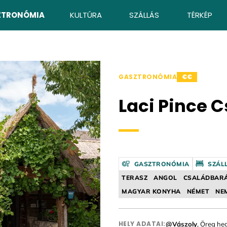
ZTRONÓMIA
KULTÚRA
SZÁLLÁS
TÉRKÉP
GASZTRONÓMIA
€€
Laci Pince 
GASZTRONÓMIA
SZÁL
TERASZ
ANGOL
CSALÁDBAR
MAGYAR KONYHA
NÉMET
NE
HELY ADATAI:
@Vászoly
, Öreg he