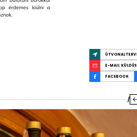
nom balatoni borokkal
épp érdemes kiülni a
oznak.
ÚTVONALTERV
E-MAIL KÜLDÉS
FACEBOOK
/