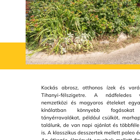
Kockás abrosz, otthonos ízek és var
Tihanyi-félszigetre. A nádfeledes 
nemzetközi és magyaros ételeket egya
kínálatban könnyebb fogásokat
tányérravalókat, például csülköt, marhap
találunk, de van napi ajánlat és többfél
is. A klasszikus desszertek mellett paleo 