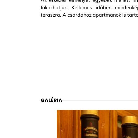
Az étkezés élményét egyebek mellett fi
fokozhatjuk. Kellemes időben mindenk
teraszra. A csárdához apartmanok is tart
GALÉRIA