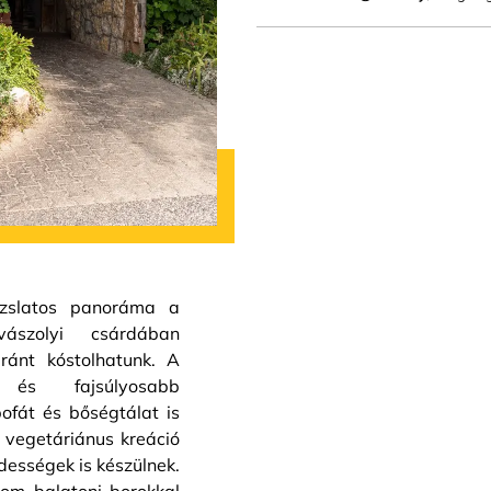
ázslatos panoráma a
vászolyi csárdában
ránt kóstolhatunk. A
 és fajsúlyosabb
ofát és bőségtálat is
e vegetáriánus kreáció
édességek is készülnek.