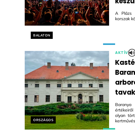
készül
A Plázs 
korszak kö
Helyszín címkék:
BALATON
AKTÍV
Kasté
Bara
arbor
tavak
Baranya 
értékeirő
olyan tör
Helyszín címkék:
ORSZÁGOS
kertművész