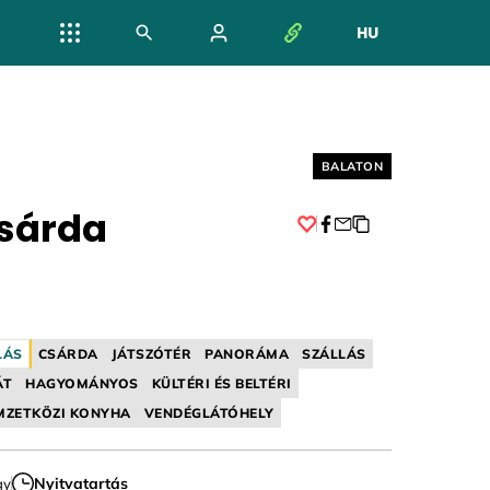
HU
NYELV VÁL
Helyszín címkék:
BALATON
Csárda
Facebook
LÁS
CSÁRDA
JÁTSZÓTÉR
PANORÁMA
SZÁLLÁS
ÁT
HAGYOMÁNYOS
KÜLTÉRI ÉS BELTÉRI
MZETKÖZI KONYHA
VENDÉGLÁTÓHELY
Nyitvatartás
gy