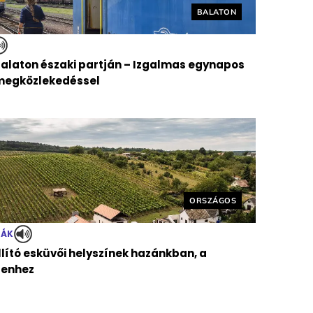
Helyszín címkék:
BALATON
Balaton északi partján – Izgalmas egynapos
ömegközlekedéssel
Helyszín címkék:
ORSZÁGOS
TÁK
llító esküvői helyszínek hazánkban, a
genhez