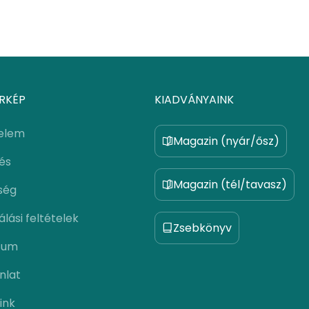
RKÉP
KIADVÁNYAINK
elem
Magazin (nyár/ősz)
lés
Magazin (tél/tavasz)
ség
lási feltételek
Zsebkönyv
zum
nlat
ink