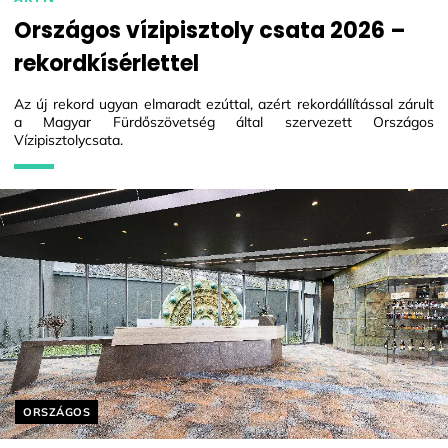
Országos vízipisztoly csata 2026 –
rekordkísérlettel
Az új rekord ugyan elmaradt ezúttal, azért rekordállítással zárult
a Magyar Fürdőszövetség által szervezett Országos
Vízipisztolycsata.
Helyszín címkék:
ORSZÁGOS