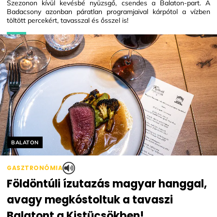
Szezonon kívül kevésbé nyüzsgő, csendes a Balaton-part. A
Badacsony azonban páratlan programjaival kárpótol a vízben
töltött percekért, tavasszal és ősszel is!
Helyszín címkék:
BALATON
GASZTRONÓMIA
Földöntúli ízutazás magyar hanggal,
avagy megkóstoltuk a tavaszi
Balatont a Kistücsökben!