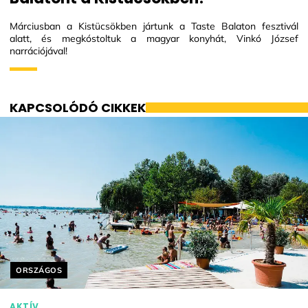
Márciusban a Kistücsökben jártunk a Taste Balaton fesztivál
alatt, és megkóstoltuk a magyar konyhát, Vinkó József
narrációjával!
KAPCSOLÓDÓ CIKKEK
Helyszín címkék:
ORSZÁGOS
AKTÍV