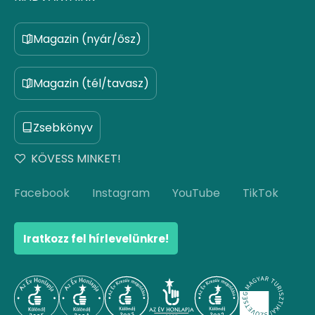
Magazin (nyár/ősz)
Magazin (tél/tavasz)
Zsebkönyv
KÖVESS MINKET!
Facebook
Instagram
YouTube
TikTok
Iratkozz fel hírlevelünkre!