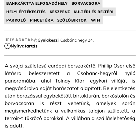
BANKKÁRTYA ELFOGADÓHELY
BORVACSORA
HELYI ÉRTÉKESÍTÉS
KÉSZPÉNZ
KÜLTÉRI ÉS BELTÉRI
PARKOLÓ
PINCETÚRA
SZŐLŐBIRTOK
WIFI
HELY ADATAI:
@Gyulakeszi
, Csobánc hegy 24.
Nyitvatartás
A svájci születésű európai borszakértő, Phillip Oser első
látásra beleszeretett a Csobánc-hegyről nyíló
panorámába, ahol Tolnay Klári egykori villáját is
megvásárolva saját borászatot alapított. Bejelentkezés
után borozással egybekötött birtoktúrán, borkóstolón és
borvacsorán is részt vehetünk, amelyek során
megismerkedhetünk a vulkanikus talajon született, a
terroir-t tükröző borokkal. A villában a szálláslehetőség
is adott.