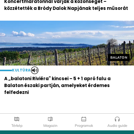
Koncertmaratonnal várják a közönséget –
közzétették a Bródy Dalok Napjának teljes műsorát
Helyszín cí
BALATON
KULTÚRA
A „balatoni Riviéra" kincsei – 5 + 1 apró falu a
Balaton északi partján, amelyeket érdemes
felfedezni
Térkép
Magazin
Programok
Audio guide