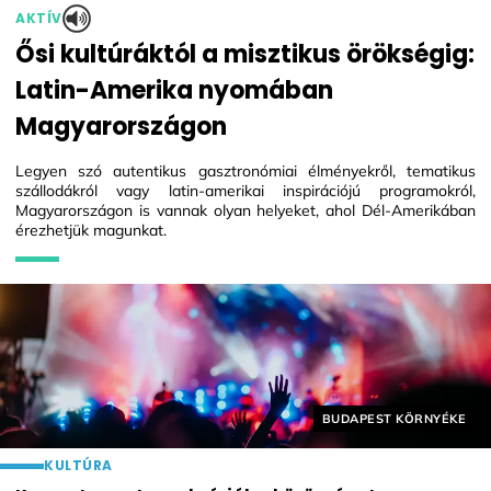
AKTÍV
Ősi kultúráktól a misztikus örökségig:
Latin-Amerika nyomában
Magyarországon
Legyen szó autentikus gasztronómiai élményekről, tematikus
szállodákról vagy latin-amerikai inspirációjú programokról,
Magyarországon is vannak olyan helyeket, ahol Dél-Amerikában
érezhetjük magunkat.
Helyszín címkék:
BUDAPEST KÖRNYÉKE
KULTÚRA