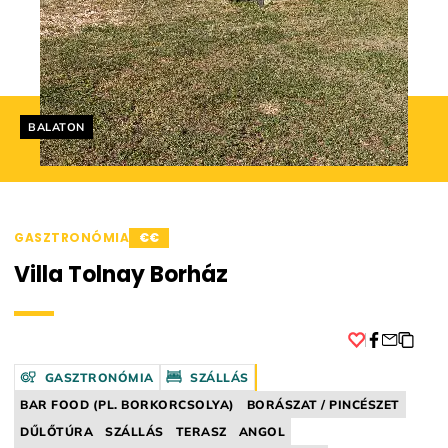
Helyszín címkék:
BALATON
GASZTRONÓMIA
€€
Villa Tolnay Borház
Facebook
GASZTRONÓMIA
SZÁLLÁS
BAR FOOD (PL. BORKORCSOLYA)
BORÁSZAT / PINCÉSZET
DŰLŐTÚRA
SZÁLLÁS
TERASZ
ANGOL