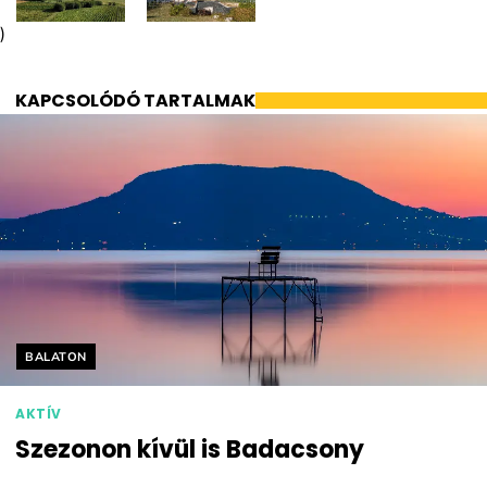
)
KAPCSOLÓDÓ TARTALMAK
Helyszín címkék:
BALATON
AKTÍV
Szezonon kívül is Badacsony