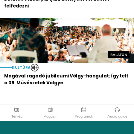
felfedezni
Helyszín cí
BALATON
KULTÚRA
Magával ragadó jubileumi Völgy-hangulat: így telt
a 35. Művészetek Völgye
Térkép
Magazin
Programok
Audio guide