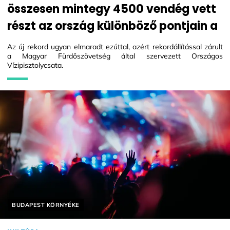
összesen mintegy 4500 vendég vett
részt az ország különböző pontjain a
Az új rekord ugyan elmaradt ezúttal, azért rekordállítással zárult
a Magyar Fürdőszövetség által szervezett Országos
Vízipisztolycsata.
Helyszín címkék:
BUDAPEST KÖRNYÉKE