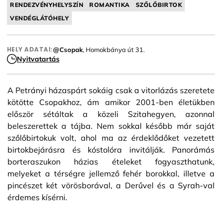
RENDEZVÉNYHELYSZÍN
ROMANTIKA
SZŐLŐBIRTOK
VENDÉGLÁTÓHELY
HELY ADATAI:
@Csopak
, Homokbánya út 31.
Nyitvatartás
A Petrányi házaspárt sokáig csak a vitorlázás szeretete
kötötte Csopakhoz, ám amikor 2001-ben életükben
először sétáltak a közeli Szitahegyen, azonnal
beleszerettek a tájba. Nem sokkal később már saját
szőlőbirtokuk volt, ahol ma az érdeklődőket vezetett
birtokbejárásra és kóstolóra invitálják. Panorámás
borteraszukon házias ételeket fogyaszthatunk,
melyeket a térségre jellemző fehér borokkal, illetve a
pincészet két vörösborával, a Derűvel és a Syrah-val
érdemes kísérni.