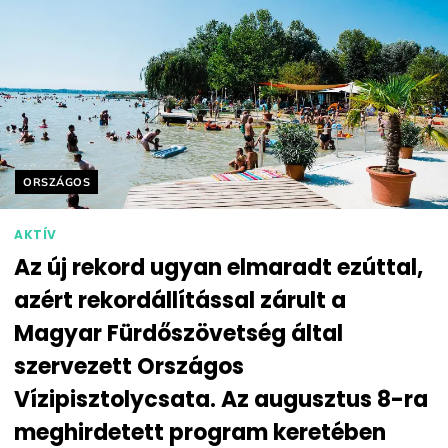
Helyszín címkék:
ORSZÁGOS
AKTÍV
Az új rekord ugyan elmaradt ezúttal,
azért rekordállítással zárult a
Magyar Fürdőszövetség által
szervezett Országos
Vízipisztolycsata. Az augusztus 8-ra
meghirdetett program keretében