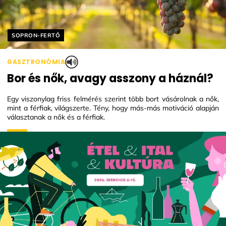
Helyszín címkék:
SOPRON-FERTŐ
GASZTRONÓMIA
Bor és nők, avagy asszony a háznál?
Egy viszonylag friss felmérés szerint több bort vásárolnak a nők,
mint a férfiak, világszerte. Tény, hogy más-más motiváció alapján
választanak a nők és a férfiak.