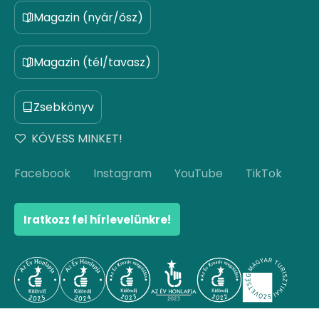
Magazin (nyár/ősz)
Magazin (tél/tavasz)
Zsebkönyv
KÖVESS MINKET!
Facebook
Instagram
YouTube
TikTok
Iratkozz fel hírlevelünkre!