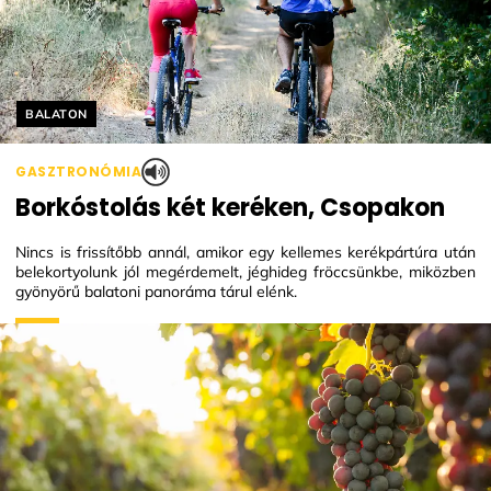
Helyszín címkék:
BALATON
GASZTRONÓMIA
Borkóstolás két keréken, Csopakon
Nincs is frissítőbb annál, amikor egy kellemes kerékpártúra után
belekortyolunk jól megérdemelt, jéghideg fröccsünkbe, miközben
gyönyörű balatoni panoráma tárul elénk.