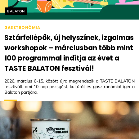
Helyszín címkék:
BALATON
GASZTRONÓMIA
Sztárfellépők, új helyszínek, izgalmas
workshopok – márciusban több mint
100 programmal indítja az évet a
TASTE BALATON fesztivál!
2026. március 6-15. között újra megrendezik a TASTE BALATON
fesztivált, ami 10 nap pezsgést, kultúrát és gasztronómiát ígér a
Balaton partjára.