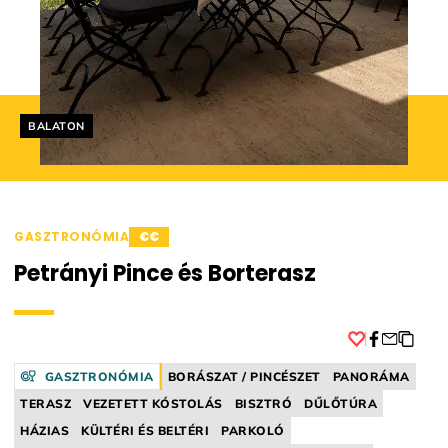
Helyszín címkék:
BALATON
GASZTRONÓMIA
€€
Petrányi Pince és Borterasz
Facebook
GASZTRONÓMIA
BORÁSZAT / PINCÉSZET
PANORÁMA
TERASZ
VEZETETT KÓSTOLÁS
BISZTRÓ
DŰLŐTÚRA
HÁZIAS
KÜLTÉRI ÉS BELTÉRI
PARKOLÓ