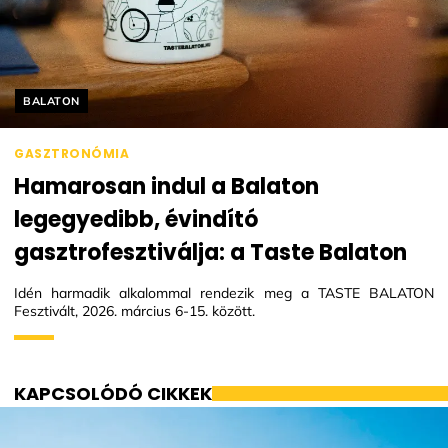
Helyszín címkék:
BALATON
GASZTRONÓMIA
Hamarosan indul a Balaton
legegyedibb, évindító
gasztrofesztiválja: a Taste Balaton
Idén harmadik alkalommal rendezik meg a TASTE BALATON
Fesztivált, 2026. március 6-15. között.
KAPCSOLÓDÓ CIKKEK