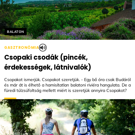
Helyszín címkék:
BALATON
GASZTRONÓMIA
Csopaki csodák (pincék,
érdekességek, látnivalók)
Csopakot ismerjük. Csopakot szeretjük. - Egy bő óra csak Budáról
és már át is élhető a hamisítatlan balatoni riviéra hangulata. De a
füredi túlzsúfoltság mellett miért is szeretjük annyira Csopakot?