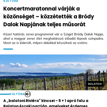
KULTÚRA
Koncertmaratonnal várják a
közönséget – közzétették a Bródy
Dalok Napjának teljes műsorát
Közel hatórás zenei programmal vár a Sziget Bródy Dalok Napja,
ahol a magyar zenei élet meghatározó előadói lépnek színpadra.
Most az is kiderült, milyen dalokkal készülnek az estére.
Helyszín cí
BALATON
KULTÚRA
A „balatoni Riviéra" kincsei – 5 + 1 apró falu a
Balaton északi partján, amelyeket érdemes