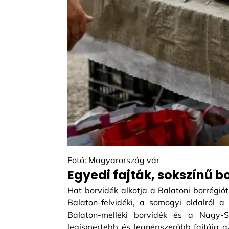
Fotó: Magyarország vár
Egyedi fajták, sokszínű b
Hat borvidék alkotja a Balatoni borrégió
Balaton-felvidéki, a somogyi oldalról 
Balaton-melléki borvidék és a Nagy-S
legismertebb és legnépszerűbb fajtája az