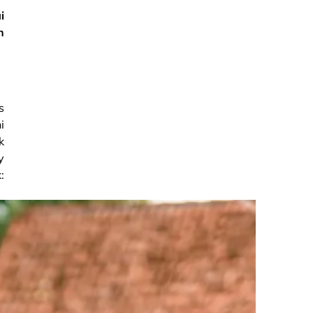
i
n
s
i
k
y
: