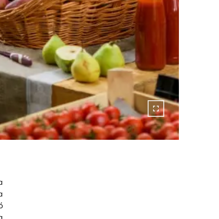
a
a
ó
a