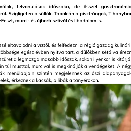
válok, felvonulások időszaka, de ősszel gasztronómia
rül. Szigligeten a süllők, Tapolcán a pisztrángok, Tihanyba
eszt, murci- és újborfesztivál és libadalom is.
 eltávolodni a víztől, és felfedezni a régió gazdag kulinári
többsége egész évben nyitva tart, a dűlőkben sétálva érezn
 szüret a legmozgalmasabb időszak, sokan ilyenkor is kitárjá
ain túl musttal, murcival is megkínálják a vendégeket. A nég
ák menülapjain szintén megjelennek az őszi alapanyagok
ételek, érkeznek a kacsák, a libák a tányérokon.