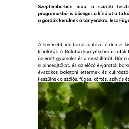
Szeptemberben indul a szüreti feszti
programokból is bőséges a kínálat a tó kö
a gardák kerülnek a tányérokra, lesz FügeF
A hűvösebb idő beköszöntével érdemes kissé
kínálatát. A Balaton környéki borászatok 
az érett gyümölcs és a must illatát. Bár a
a pinceajtókat, és az előző évjáratok bor
évszakos balatoni éttermek és cukrászd
készülnek a szőlős, fügés, körtés, szilvás 