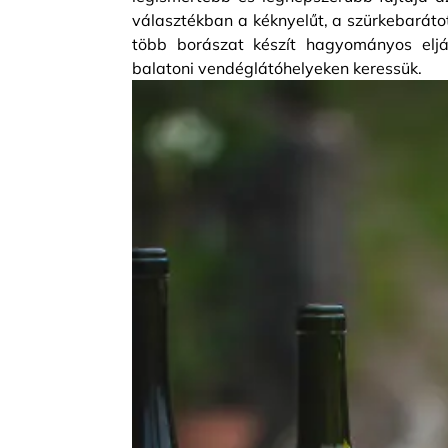
választékban a kéknyelűt, a szürkebarátot
több borászat készít hagyományos eljá
balatoni vendéglátóhelyeken keressük.