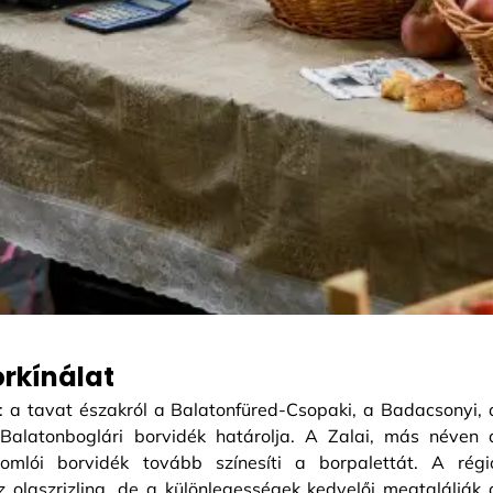
orkínálat
t: a tavat északról a Balatonfüred-Csopaki, a Badacsonyi, 
a Balatonboglári borvidék határolja. A Zalai, más néven 
omlói borvidék tovább színesíti a borpalettát. A régi
 olaszrizling, de a különlegességek kedvelői megtalálják 