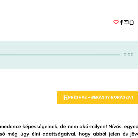
Facebo
0:00
PRÉSHÁZ - BÉKÁSSY BORÁSZAT
-medence képességeinek, de nem akármilyen! Nívós, egyed
ső még úgy élni adottságaival, hogy abból jelen és jöv