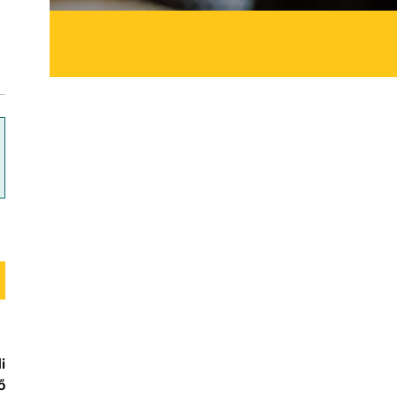
ok
i
ő