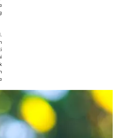
a
g
.
n
i
i
k
n
a