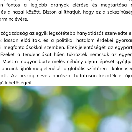
yan fontos a legjobb arányok elérése és megtartása 
 a hazai között. Bizton állíthatjuk, hogy ez a sokszínűsé
arminc évére.
zőgazdaság az egyik legsötétebb hanyatlását szenvedte el
lassan előálltak, és a politikai hatalom érdekei gyorsa
gi megfontolásokkal szemben. Ezek jelentőségét az egypárt
 Ezeket a tendenciákat hűen tükrözték nemcsak az egyén
s. Most a magyar bortermelés néhány olyan lépését gyűjtjü
 boraink újbóli megjelenését a globális színtéren – különöse
iatt. Az ország neves borászai tudatosan kezdték el újr
ó lehetőségeit.