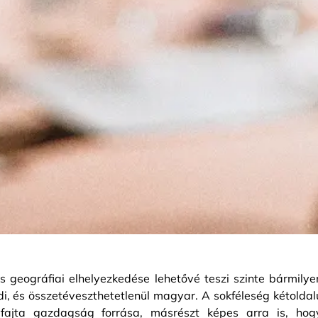
 geográfiai elhelyezkedése lehetővé teszi szinte bármilye
di, és összetéveszthetetlenül magyar. A sokféleség kétoldal
yfajta gazdagság forrása, másrészt képes arra is, hog