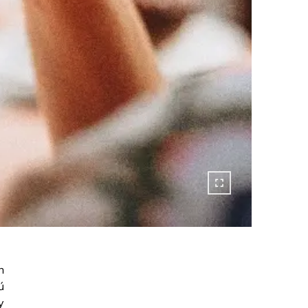
n
ú
y