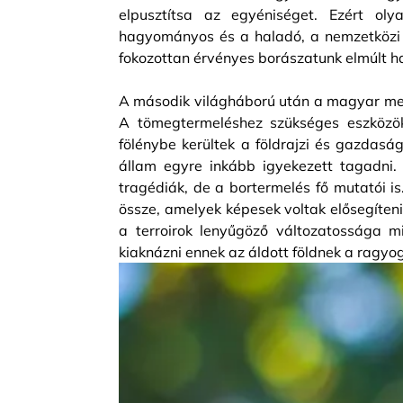
elpusztítsa az egyéniséget. Ezért ol
hagyományos és a haladó, a nemzetközi és
fokozottan érvényes borászatunk elmúlt h
A második világháború után a magyar me
A tömegtermeléshez szükséges eszközök 
fölénybe kerültek a földrajzi és gazdasá
állam egyre inkább igyekezett tagadni.
tragédiák, de a bortermelés fő mutatói i
össze, amelyek képesek voltak elősegíteni
a terroirok lenyűgöző változatossága m
kiaknázni ennek az áldott földnek a ragyog