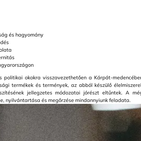
sság és hagyomány
ődés
solata
ernitás
Magyarországon
s politikai okokra visszavezethetően a Kárpát-medencébe
asági termékek és termények, az abból készülő élelmiszere
észítésének jellegzetes módozatai jórészt eltűntek. A mé
e, nyilvántartása és megőrzése mindannyiunk feladata.