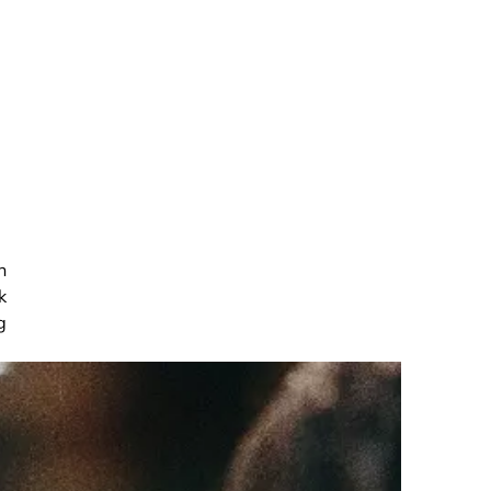
n
k
g