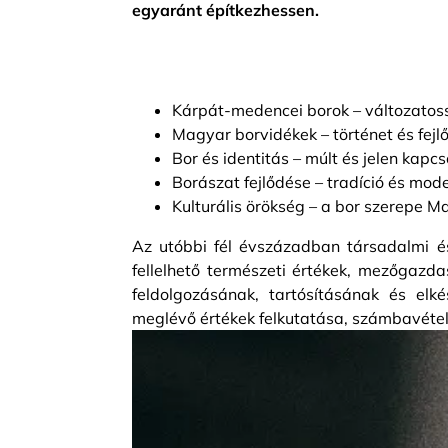
egyaránt építkezhessen.
Kárpát-medencei borok – változato
Magyar borvidékek – történet és fejl
Bor és identitás – múlt és jelen kapc
Borászat fejlődése – tradíció és mod
Kulturális örökség – a bor szerepe 
Az utóbbi fél évszázadban társadalmi é
fellelhető természeti értékek, mezőgazd
feldolgozásának, tartósításának és elk
meglévő értékek felkutatása, számbavétel