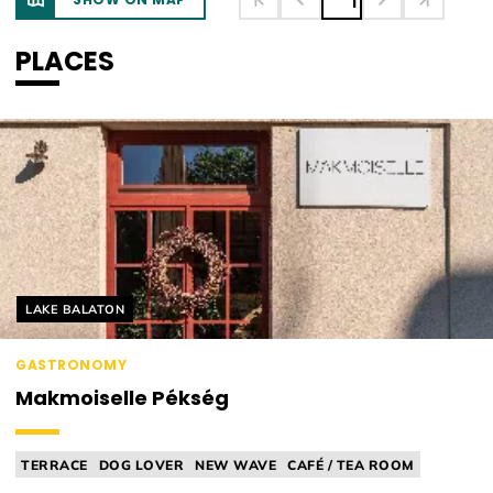
1
PLACES
Helyszín címkék:
LAKE BALATON
GASTRONOMY
Makmoiselle Pékség
TERRACE
DOG LOVER
NEW WAVE
CAFÉ / TEA ROOM
BAKERY