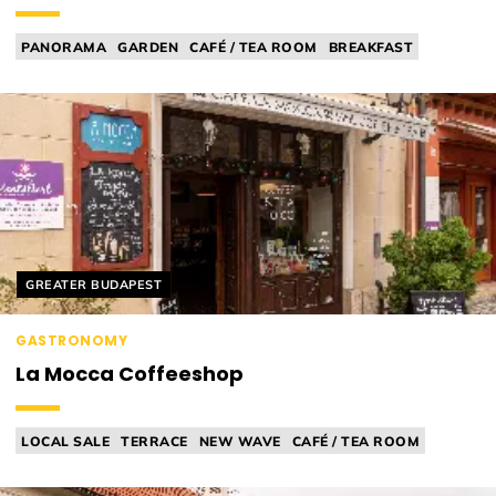
PANORAMA
GARDEN
CAFÉ / TEA ROOM
BREAKFAST
CONFECTIONERY / PATISSERIE
Helyszín címkék:
GREATER BUDAPEST
GASTRONOMY
La Mocca Coffeeshop
LOCAL SALE
TERRACE
NEW WAVE
CAFÉ / TEA ROOM
TEA ROOM