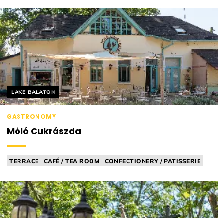
Helyszín címkék:
LAKE BALATON
GASTRONOMY
Móló Cukrászda
TERRACE
CAFÉ / TEA ROOM
CONFECTIONERY / PATISSERIE
ICE CREAM PARLOUR
HEALTHY