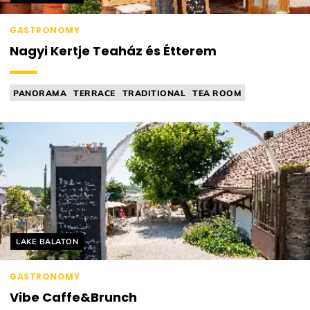
GASTRONOMY
Nagyi Kertje Teaház és Étterem
PANORAMA
TERRACE
TRADITIONAL
TEA ROOM
Helyszín címkék:
LAKE BALATON
GASTRONOMY
Vibe Caffe&Brunch