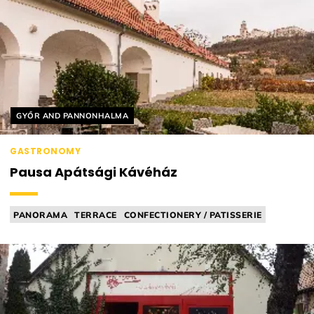
Helyszín címkék:
GYŐR AND PANNONHALMA
GASTRONOMY
Pausa Apátsági Kávéház
PANORAMA
TERRACE
CONFECTIONERY / PATISSERIE
CAFÉ / TEA ROOM
TEA ROOM