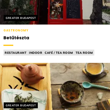
Helyszín címkék:
GREATER BUDAPEST
GASTRONOMY
Betűtészta
RESTAURANT
INDOOR
CAFÉ / TEA ROOM
TEA ROOM
Helyszín címkék:
GREATER BUDAPEST