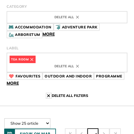
CATEGORY
DELETE ALL
ACCOMMODATION
ADVENTURE PARK
MORE
ARBORETUM
LABEL
TEA ROOM
CÍMKE
DELETE ALL
FAVOURITES
CÍMKE
OUTDOOR AND INDOOR
CÍMKE
PROGRAMME
CÍMK
MORE
DELETE ALL FILTERS
SHOW ON MAP