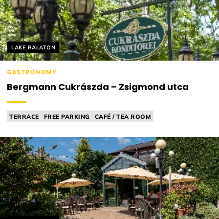
Helyszín címkék:
LAKE BALATON
GASTRONOMY
Bergmann Cukrászda – Zsigmond utca
TERRACE
FREE PARKING
CAFÉ / TEA ROOM
CONFECTIONERY / PATISSERIE
ICE CREAM PARLOUR