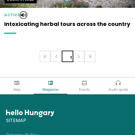
ACTIVE
Intoxicating herbal tours across the country
1
Map
Magazine
Events
Audio guide
SITEMAP