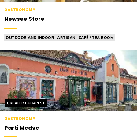
GASTRONOMY
Newsee.Store
OUTDOOR AND INDOOR
ARTISAN
CAFÉ / TEA ROOM
WORKSHOP
VEGAN
Helyszín címkék:
GREATER BUDAPEST
GASTRONOMY
Parti Medve