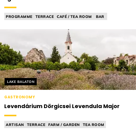
PROGRAMME
TERRACE
CAFÉ / TEA ROOM
BAR
BAR FOOD (EG. SNACKS)
Helyszín címkék:
LAKE BALATON
GASTRONOMY
Levendárium Dörgicsei Levendula Major
ARTISAN
TERRACE
FARM / GARDEN
TEA ROOM
PICK-YOUR-OWN