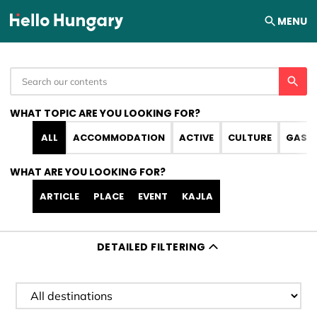
Skip to content
MENU
WHAT TOPIC ARE YOU LOOKING FOR?
ALL
ACCOMMODATION
ACTIVE
CULTURE
GAST
WHAT ARE YOU LOOKING FOR?
ARTICLE
PLACE
EVENT
KAJLA
DETAILED FILTERING
Filter destination