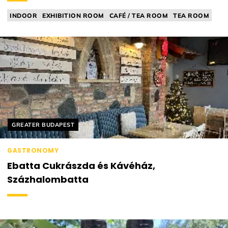
INDOOR
EXHIBITION ROOM
CAFÉ / TEA ROOM
TEA ROOM
Helyszín címkék:
GREATER BUDAPEST
GASTRONOMY
Ebatta Cukrászda és Kávéház,
Százhalombatta