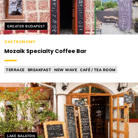
Helyszín címkék:
GREATER BUDAPEST
GASTRONOMY
Mozaik Specialty Coffee Bar
TERRACE
BREAKFAST
NEW WAVE
CAFÉ / TEA ROOM
BAKERY
Helyszín címkék:
LAKE BALATON