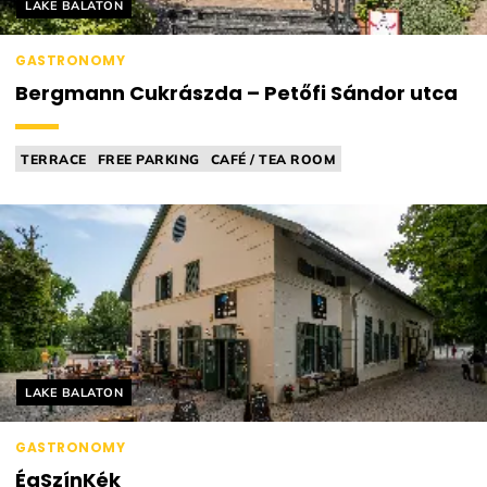
Helyszín címkék:
LAKE BALATON
GASTRONOMY
Bergmann Cukrászda – Petőfi Sándor utca
TERRACE
FREE PARKING
CAFÉ / TEA ROOM
CONFECTIONERY / PATISSERIE
ICE CREAM PARLOUR
Helyszín címkék:
LAKE BALATON
GASTRONOMY
ÉgSzínKék