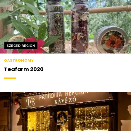
Helyszín címkék:
SZEGED REGION
GASTRONOMY
Teafarm 2020