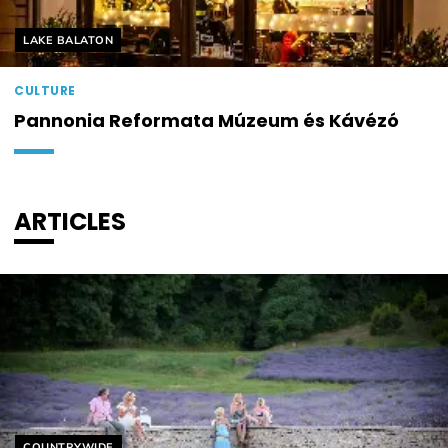
Helyszín címkék:
LAKE BALATON
CULTURE
Pannonia Reformata Múzeum és Kávézó
ARTICLES
Helyszín címkék:
COUNTRYWIDE