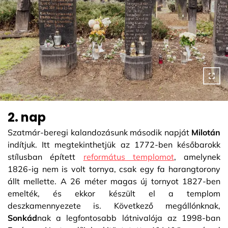
2. nap
Szatmár-beregi kalandozásunk második napját
Milotán
indítjuk. Itt megtekinthetjük az 1772-ben későbarokk
stílusban épített
református templomot
, amelynek
1826-ig nem is volt tornya, csak egy fa harangtorony
állt mellette. A 26 méter magas új tornyot 1827-ben
emelték, és ekkor készült el a templom
deszkamennyezete is. Következő megállónknak,
Sonkád
nak a legfontosabb látnivalója az 1998-ban