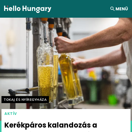
Ugrás a tartalomhoz
MENÜ
Helyszín címkék:
TOKAJ ÉS NYÍREGYHÁZA
AKTÍV
Kerékpáros kalandozás a