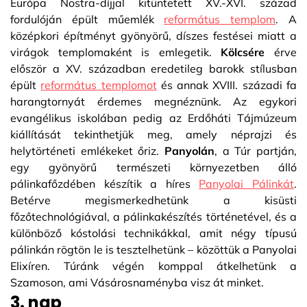
Európa Nostra-díjjal kitüntetett XV.-XVI. század
fordulóján épült műemlék
református templom
. A
középkori építményt gyönyörű, díszes festései miatt a
virágok templomaként is emlegetik.
Kölcsére
érve
először a XV. században eredetileg barokk stílusban
épült
református templomot
és annak XVIII. századi fa
harangtornyát érdemes megnéznünk. Az egykori
evangélikus iskolában pedig az Erdőháti Tájmúzeum
kiállítását tekinthetjük meg, amely néprajzi és
helytörténeti emlékeket őriz.
Panyolán
, a Túr partján,
egy gyönyörű természeti környezetben álló
pálinkafőzdében készítik a híres
Panyolai Pálinkát
.
Betérve megismerkedhetünk a kisüsti
főzőtechnológiával, a pálinkakészítés történetével, és a
különböző kóstolási technikákkal, amit négy típusú
pálinkán rögtön le is tesztelhetünk – közöttük a Panyolai
Elixíren. Túránk végén komppal átkelhetünk a
Szamoson, ami Vásárosnaményba visz át minket.
3. nap