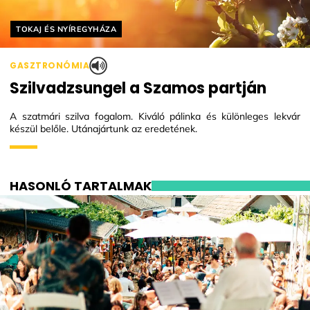
Helyszín címkék:
TOKAJ ÉS NYÍREGYHÁZA
GASZTRONÓMIA
Szilvadzsungel a Szamos partján
A szatmári szilva fogalom. Kiváló pálinka és különleges lekvár
készül belőle. Utánajártunk az eredetének.
HASONLÓ TARTALMAK