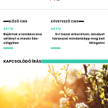
Facebook
Instagram
ELŐZŐ CIKK
KÖVETKEZŐ CIKK
AKTÍV
AKTÍV
Bejártuk a lombkorona
5+1 hazai arborétum, amelyet
sétányt a mesés Sás-
tavasszal mindenképp meg kell
völgyben
látogatni
KAPCSOLÓDÓ ÍRÁS