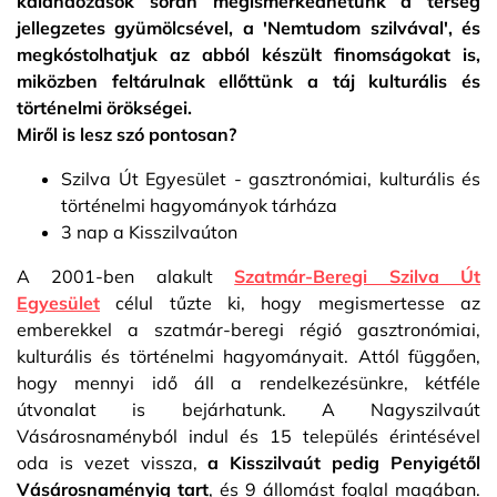
kalandozások során megismerkedhetünk a térség
jellegzetes gyümölcsével, a 'Nemtudom szilvával', és
megkóstolhatjuk az abból készült finomságokat is,
miközben feltárulnak ellőttünk a táj kulturális és
történelmi örökségei.
Miről is lesz szó pontosan?
Szilva Út Egyesület - gasztronómiai, kulturális és
történelmi hagyományok tárháza
3 nap a Kisszilvaúton
A 2001-ben alakult
Szatmár-Beregi Szilva Út
Egyesület
célul tűzte ki, hogy megismertesse az
emberekkel a szatmár-beregi régió gasztronómiai,
kulturális és történelmi hagyományait. Attól függően,
hogy mennyi idő áll a rendelkezésünkre, kétféle
útvonalat is bejárhatunk. A Nagyszilvaút
Vásárosnaményból indul és 15 település érintésével
oda is vezet vissza,
a Kisszilvaút pedig Penyigétől
Vásárosnaményig tart
, és 9 állomást foglal magában.