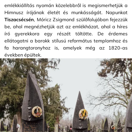
emlékkiállítás nyomán közelebbről is megismerhetjük a
Himnusz írójának életét és munkásságát. Napunkat
Tiszacsécsén
, Móricz Zsigmond szülőfalujában fejezzük
be, ahol megnézhetjük azt az emlékházat, ahol a híres
író gyerekkora egy részét töltötte. De érdemes
ellátogatni a barokk stílusú református templomhoz és
fa harangtoronyhoz is, amelyek még az 1820-as
években épültek.