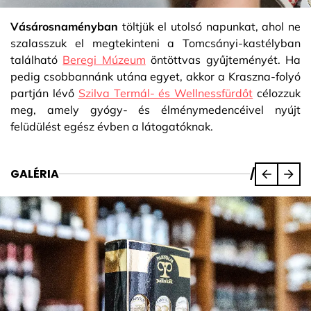
Vásárosnaményban
töltjük el utolsó napunkat, ahol ne
szalasszuk el megtekinteni a Tomcsányi-kastélyban
található
Beregi Múzeum
öntöttvas gyűjteményét. Ha
pedig csobbannánk utána egyet, akkor a Kraszna-folyó
partján lévő
Szilva Termál- és Wellnessfürdőt
célozzuk
meg, amely gyógy- és élménymedencéivel nyújt
felüdülést egész évben a látogatóknak.
GALÉRIA
/