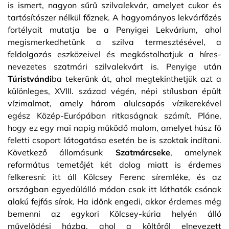
is ismert, nagyon sűrű szilvalekvár, amelyet cukor és
tartósítószer nélkül főznek. A hagyományos lekvárfőzés
fortélyait mutatja be a Penyigei Lekvárium, ahol
megismerkedhetünk a szilva termesztésével, a
feldolgozás eszközeivel és megkóstolhatjuk a híres-
nevezetes szatmári szilvalekvárt is. Penyige után
Túristvándi
ba tekerünk át, ahol megtekinthetjük azt a
különleges, XVIII. század végén, népi stílusban épült
vízimalmot, amely három alulcsapós vízikerekével
egész Közép-Európában ritkaságnak számít. Pláne,
hogy ez egy mai napig működő malom, amelyet húsz fő
feletti csoport látogatása esetén be is szoktak indítani.
Következő állomásunk
Szatmárcseke
, amelynek
református temetőjét két dolog miatt is érdemes
felkeresni: itt áll Kölcsey Ferenc síremléke, és az
országban egyedülálló módon csak itt láthatók csónak
alakú fejfás sírok. Ha időnk engedi, akkor érdemes még
bemenni az egykori Kölcsey-kúria helyén álló
művelődési házba, ahol a költőről elnevezett