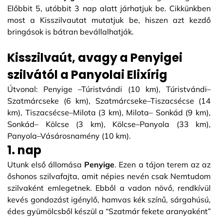
Előbbit 5, utóbbit 3 nap alatt járhatjuk be. Cikkünkben
most a Kisszilvautat mutatjuk be, hiszen azt kezdő
bringások is bátran bevállalhatják.
Kisszilvaút, avagy a Penyigei
szilvától a Panyolai Elixírig
Útvonal: Penyige –Túristvándi (10 km), Túristvándi–
Szatmárcseke (6 km), Szatmárcseke–Tiszacsécse (14
km), Tiszacsécse–Milota (3 km), Milota– Sonkád (9 km),
Sonkád– Kölcse (3 km), Kölcse–Panyola (33 km),
Panyola–Vásárosnamény (10 km).
1. nap
Utunk első állomása
Penyige
. Ezen a tájon terem az az
őshonos szilvafajta, amit népies nevén csak Nemtudom
szilvaként emlegetnek. Ebből a vadon növő, rendkívül
kevés gondozást igénylő, hamvas kék színű, sárgahúsú,
édes gyümölcsből készül a “Szatmár fekete aranyaként”