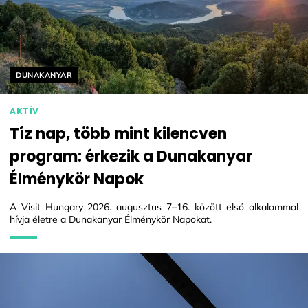
Helyszín címkék:
DUNAKANYAR
AKTÍV
Tíz nap, több mint kilencven
program: érkezik a Dunakanyar
Élménykör Napok
A Visit Hungary 2026. augusztus 7–16. között első alkalommal
hívja életre a Dunakanyar Élménykör Napokat.