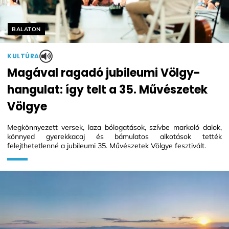
Helyszín címkék:
BALATON
KULTÚRA
Magával ragadó jubileumi Völgy-
hangulat: így telt a 35. Művészetek
Völgye
Megkönnyezett versek, laza bólogatások, szívbe markoló dalok,
könnyed gyerekkacaj és bámulatos alkotások tették
felejthetetlenné a jubileumi 35. Művészetek Völgye fesztivált.