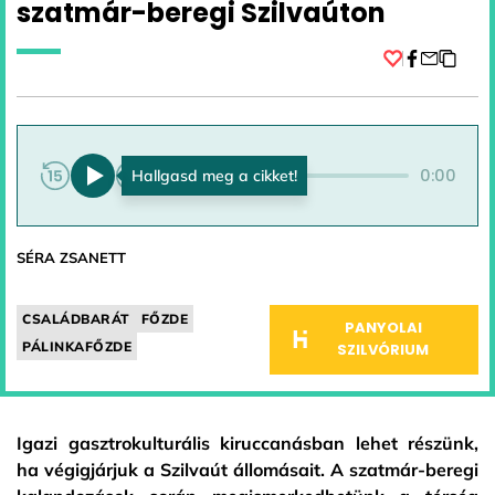
szatmár-beregi Szilvaúton
Facebook
0:00
0:00
SÉRA ZSANETT
CSALÁDBARÁT
FŐZDE
PANYOLAI
PÁLINKAFŐZDE
SZILVÓRIUM
Igazi gasztrokulturális kiruccanásban lehet részünk,
ha végigjárjuk a Szilvaút állomásait. A szatmár-beregi