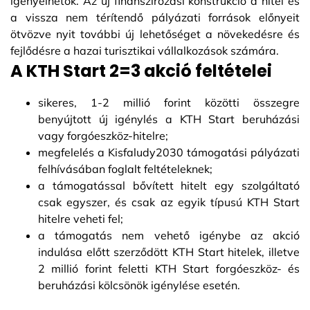
igényelhetők. Az új finanszírozási konstrukció a hitel és
a vissza nem térítendő pályázati források előnyeit
ötvözve nyit további új lehetőséget a növekedésre és
fejlődésre a hazai turisztikai vállalkozások számára.
A KTH Start 2=3 akció feltételei
sikeres, 1-2 millió forint közötti összegre
benyújtott új igénylés a KTH Start beruházási
vagy forgóeszköz-hitelre;
megfelelés a Kisfaludy2030 támogatási pályázati
felhívásában foglalt feltételeknek;
a támogatással bővített hitelt egy szolgáltató
csak egyszer, és csak az egyik típusú KTH Start
hitelre veheti fel;
a támogatás nem vehető igénybe az akció
indulása előtt szerződött KTH Start hitelek, illetve
2 millió forint feletti KTH Start forgóeszköz- és
beruházási kölcsönök igénylése esetén.