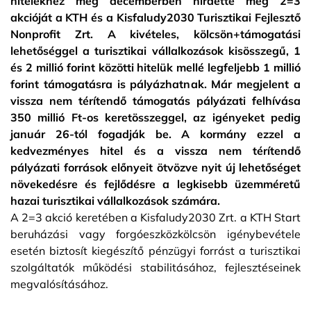
hitelekhez még decemberben hirdette meg 2=3
akcióját a KTH és a Kisfaludy2030 Turisztikai Fejlesztő
Nonprofit Zrt. A kivételes, kölcsön+támogatási
lehetőséggel a turisztikai vállalkozások kisösszegű, 1
és 2 millió forint közötti hitelük mellé legfeljebb 1 millió
forint támogatásra is pályázhatnak. Már megjelent a
vissza nem térítendő támogatás pályázati felhívása
350 millió Ft-os keretösszeggel, az igényeket pedig
január 26-tól fogadják be. A kormány ezzel a
kedvezményes hitel és a vissza nem térítendő
pályázati források előnyeit ötvözve nyit új lehetőséget
növekedésre és fejlődésre a legkisebb üzemméretű
hazai turisztikai vállalkozások számára.
A 2=3 akció keretében a Kisfaludy2030 Zrt. a KTH Start
beruházási vagy forgóeszközkölcsön igénybevétele
esetén biztosít kiegészítő pénzügyi forrást a turisztikai
szolgáltatók működési stabilitásához, fejlesztéseinek
megvalósításához.