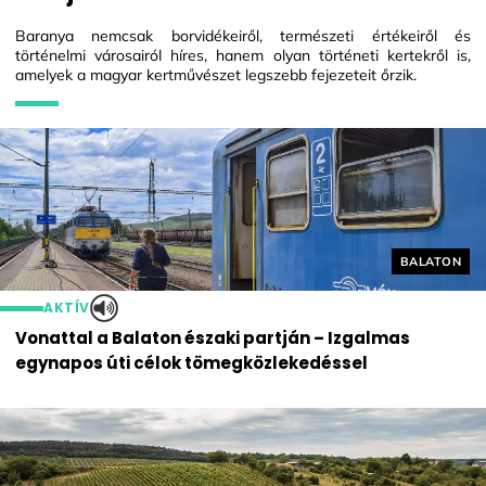
Baranya nemcsak borvidékeiről, természeti értékeiről és
történelmi városairól híres, hanem olyan történeti kertekről is,
amelyek a magyar kertművészet legszebb fejezeteit őrzik.
Helyszín cí
BALATON
AKTÍV
Vonattal a Balaton északi partján – Izgalmas
egynapos úti célok tömegközlekedéssel