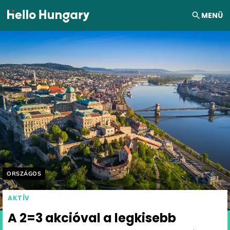
Ugrás a tartalomhoz
MENÜ
Helyszín címkék:
ORSZÁGOS
AKTÍV
A 2=3 akcióval a legkisebb