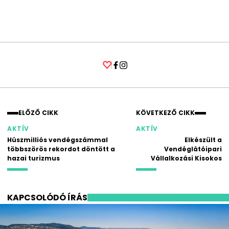
Facebook
Instagram
ELŐZŐ CIKK
KÖVETKEZŐ CIKK
AKTÍV
AKTÍV
Húszmilliós vendégszámmal
Elkészült a
többszörös rekordot döntött a
Vendéglátóipari
hazai turizmus
Vállalkozási Kisokos
KAPCSOLÓDÓ ÍRÁS