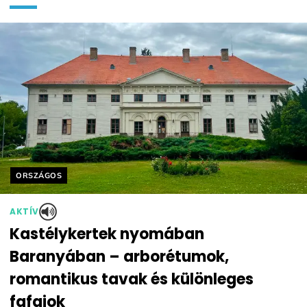
Helyszín címkék:
ORSZÁGOS
AKTÍV
Kastélykertek nyomában
Baranyában – arborétumok,
romantikus tavak és különleges
fafajok