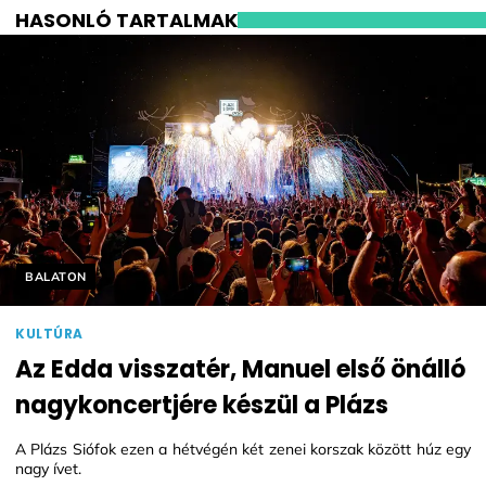
HASONLÓ TARTALMAK
Helyszín címkék:
BALATON
KULTÚRA
Az Edda visszatér, Manuel első önálló
nagykoncertjére készül a Plázs
A Plázs Siófok ezen a hétvégén két zenei korszak között húz egy
nagy ívet.