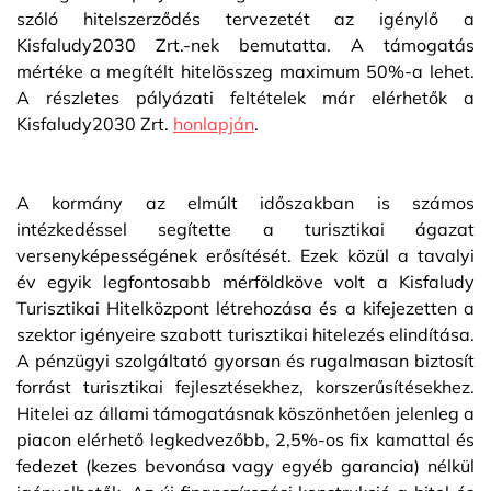
szóló hitelszerződés tervezetét az igénylő a
Kisfaludy2030 Zrt.-nek bemutatta. A támogatás
mértéke a megítélt hitelösszeg maximum 50%-a lehet.
A részletes pályázati feltételek már elérhetők a
Kisfaludy2030 Zrt.
honlapján
.
A kormány az elmúlt időszakban is számos
intézkedéssel segítette a turisztikai ágazat
versenyképességének erősítését. Ezek közül a tavalyi
év egyik legfontosabb mérföldköve volt a Kisfaludy
Turisztikai Hitelközpont létrehozása és a kifejezetten a
szektor igényeire szabott turisztikai hitelezés elindítása.
A pénzügyi szolgáltató gyorsan és rugalmasan biztosít
forrást turisztikai fejlesztésekhez, korszerűsítésekhez.
Hitelei az állami támogatásnak köszönhetően jelenleg a
piacon elérhető legkedvezőbb, 2,5%-os fix kamattal és
fedezet (kezes bevonása vagy egyéb garancia) nélkül