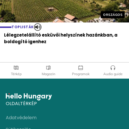
Helyszín cím
ORSZÁGOS
TOPLISTÁK
Lélegzetelállító esküvői helyszínek hazánkban, a
boldogító igenhez
Térkép
Magazin
Programok
Audio guide
OLDALTÉRKÉP
Adatvédelem