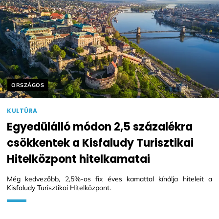
Helyszín címkék:
ORSZÁGOS
KULTÚRA
Egyedülálló módon 2,5 százalékra
csökkentek a Kisfaludy Turisztikai
Hitelközpont hitelkamatai
Még kedvezőbb, 2,5%-os fix éves kamattal kínálja hiteleit a
Kisfaludy Turisztikai Hitelközpont.