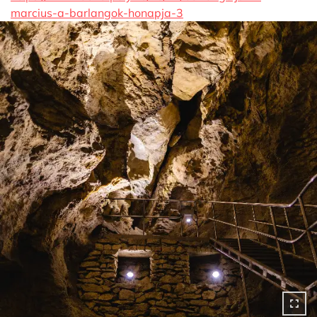
marcius-a-barlangok-honapja-3