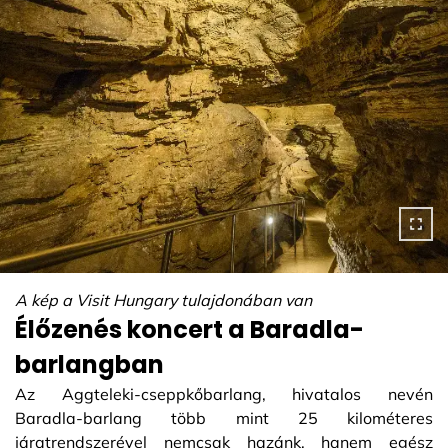
A kép a Visit Hungary tulajdonában van
Élőzenés koncert a Baradla-
barlangban
Az Aggteleki-cseppkőbarlang, hivatalos nevén
Baradla-barlang több mint 25 kilométeres
járatrendszerével nemcsak hazánk, hanem egész