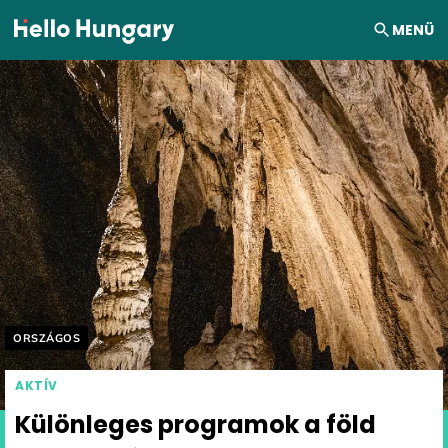
Ugrás a tartalomhoz
MENÜ
Helyszín címkék:
ORSZÁGOS
AKTÍV
Különleges programok a föld