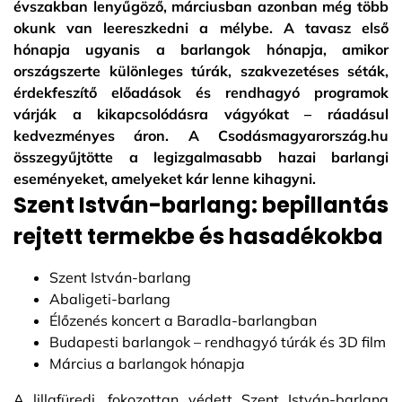
évszakban lenyűgöző, márciusban azonban még több
okunk van leereszkedni a mélybe. A tavasz első
hónapja ugyanis a barlangok hónapja, amikor
országszerte különleges túrák, szakvezetéses séták,
érdekfeszítő előadások és rendhagyó programok
várják a kikapcsolódásra vágyókat – ráadásul
kedvezményes áron. A Csodásmagyarország.hu
összegyűjtötte a legizgalmasabb hazai barlangi
eseményeket, amelyeket kár lenne kihagyni.
Szent István-barlang: bepillantás
rejtett termekbe és hasadékokba
Szent István-barlang
Abaligeti-barlang
Élőzenés koncert a Baradla-barlangban
Budapesti barlangok – rendhagyó túrák és 3D film
Március a barlangok hónapja
A lillafüredi, fokozottan védett Szent István-barlang