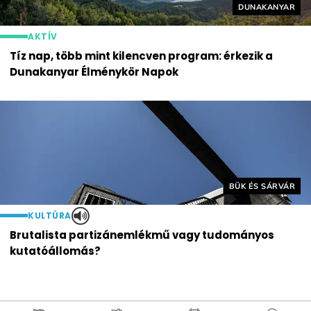
Helyszín címké
DUNAKANYAR
AKTÍV
Tíz nap, több mint kilencven program: érkezik a
Dunakanyar Élménykör Napok
Helyszín címkék:
BÜK ÉS SÁRVÁR
KULTÚRA
Brutalista partizánemlékmű vagy tudományos
kutatóállomás?