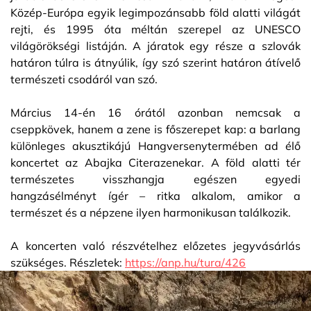
Közép-Európa egyik legimpozánsabb föld alatti világát
rejti, és 1995 óta méltán szerepel az UNESCO
világörökségi listáján. A járatok egy része a szlovák
határon túlra is átnyúlik, így szó szerint határon átívelő
természeti csodáról van szó.
Március 14-én 16 órától azonban nemcsak a
cseppkövek, hanem a zene is főszerepet kap: a barlang
különleges akusztikájú Hangversenytermében ad élő
koncertet az Abajka Citerazenekar. A föld alatti tér
természetes visszhangja egészen egyedi
hangzásélményt ígér – ritka alkalom, amikor a
természet és a népzene ilyen harmonikusan találkozik.
A koncerten való részvételhez előzetes jegyvásárlás
szükséges. Részletek:
https://anp.hu/tura/426