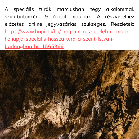
A speciális túrák márciusban négy alkalommal,
szombatonként 9 órától indulnak. A részvételhez
előzetes online jegyvásárlás szükséges. Részletek:
https://www.bnpi.hu/hu/program-reszletek/barlangok-
honapja-specialis-hosszu-tura-a-szent-istvan-
barlangban-hu-1565966