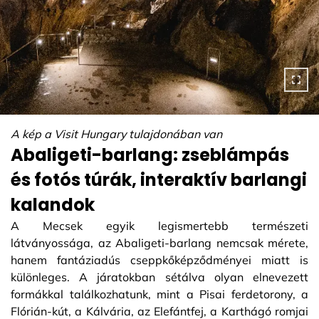
A kép a Visit Hungary tulajdonában van
Abaligeti-barlang: zseblámpás
és fotós túrák, interaktív barlangi
kalandok
A Mecsek egyik legismertebb természeti
látványossága, az Abaligeti-barlang nemcsak mérete,
hanem fantáziadús cseppkőképződményei miatt is
különleges. A járatokban sétálva olyan elnevezett
formákkal találkozhatunk, mint a Pisai ferdetorony, a
Flórián-kút, a Kálvária, az Elefántfej, a Karthágó romjai