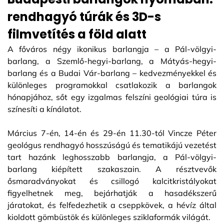
rendhagyó túrák és 3D-s
filmvetítés a föld alatt
A főváros négy ikonikus barlangja – a Pál-völgyi-
barlang, a Szemlő-hegyi-barlang, a Mátyás-hegyi-
barlang és a Budai Vár-barlang – kedvezményekkel és
különleges programokkal csatlakozik a barlangok
hónapjához, sőt egy izgalmas felszíni geológiai túra is
színesíti a kínálatot.
Március 7-én, 14-én és 29-én 11.30-tól Vincze Péter
geológus rendhagyó hosszúságú és tematikájú vezetést
tart hazánk leghosszabb barlangja, a Pál-völgyi-
barlang kiépített szakaszain. A résztvevők
ősmaradványokat és csillogó kalcitkristályokat
figyelhetnek meg, bejárhatják a hasadékszerű
járatokat, és felfedezhetik a cseppkövek, a hévíz által
kioldott gömbüstök és különleges sziklaformák világát.