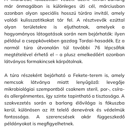
már önmagában is különleges úti cél, márciusban
azonban olyan speciális hosszú túrára invitál, amely
valódi kulisszatitkokat tár fel. A résztvevők ezúttal
olyan területekre is eljuthatnak, amelyek a
hagyományos látogatások során nem bejárhatók: ilyen
például a cseppkövekben gazdag Tordai-hasadék. Ez a
normál túra útvonalán túl további 76 lépcsőfok
megtételével érhető el – a plusz emelkedőért azonban
látványos formakincsek kárpótolnak.
A túra részeként bejárható a Fekete-terem is, amely
nemcsak látványa miatt lenyűgöző: levegője
mikrobiológiai szempontból csaknem steril, por-, csíra-
és allergénmentes, így szinte tapintható a tisztasága. A
szakvezetés során a barlang élővilága is fókuszba
kerül, különösen az itt telelő denevérek és védelmük
fontossága. A szerencsések akár függeszkedő
példányokat is megfigyelhetnek.