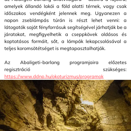
amelyek állandó lakói a föld alatti térnek, vagy csak
időszakos vendégként jelennek meg. Ugyanezen a
napon zseblámpás túrán is részt lehet venni: a
látogatók saját fényforrásuk segítségével járhatják be a
járatokat, megfigyelhetik a cseppkövek oldásos és
koptatásos formáit, sőt, a lámpák lekapcsolásával a
teljes koromsötétséget is megtapasztalhatják.
Az Abaligeti-barlang programjaira előzetes
regisztráció szükséges:
https://www.ddnp.hu/okoturizmus/programok