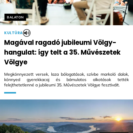
Helyszín címkék:
BALATON
KULTÚRA
Magával ragadó jubileumi Völgy-
hangulat: így telt a 35. Művészetek
Völgye
Megkönnyezett versek, laza bólogatások, szívbe markoló dalok,
könnyed gyerekkacaj és bámulatos alkotások tették
felejthetetlenné a jubileumi 35. Művészetek Völgye fesztivált.