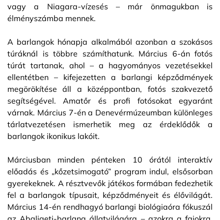
vagy a Niagara-vízesés – már önmagukban is
élményszámba mennek.
A barlangok hónapja alkalmából azonban a szokásos
túráknál is többre számíthatunk. Március 6-án fotós
túrát tartanak, ahol – a hagyományos vezetésekkel
ellentétben – kifejezetten a barlangi képződmények
megörökítése áll a középpontban, fotós szakvezető
segítségével. Amatőr és profi fotósokat egyaránt
várnak. Március 7-én a Denevérmúzeumban különleges
tárlatvezetésen ismerhetik meg az érdeklődők a
barlangok ikonikus lakóit.
Márciusban minden pénteken 10 órától interaktív
előadás és „kőzetsimogató” program indul, elsősorban
gyerekeknek. A résztvevők játékos formában fedezhetik
fel a barlangok típusait, képződményeit és élővilágát.
Március 14-én rendhagyó barlangi biológiaóra fókuszál
az Abaligeti-barlang állatvilágára – azokra a fajokra,