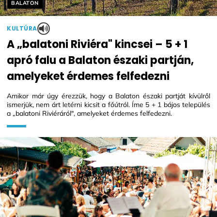
Helyszín címkék:
BALATON
KULTÚRA
A „balatoni Riviéra" kincsei – 5 + 1
apró falu a Balaton északi partján,
amelyeket érdemes felfedezni
Amikor már úgy érezzük, hogy a Balaton északi partját kívülről
ismerjük, nem árt letérni kicsit a főútról. Íme 5 + 1 bájos település
a „balatoni Riviéráról", amelyeket érdemes felfedezni.