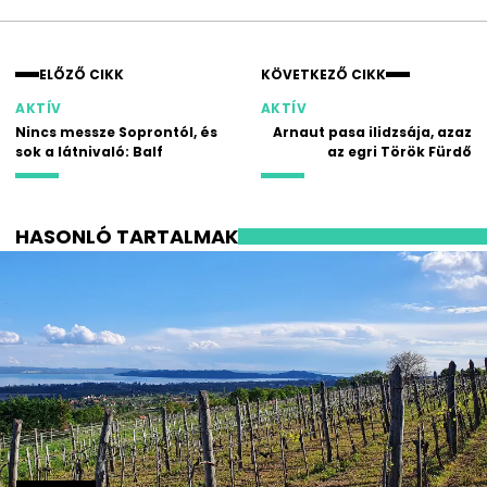
ELŐZŐ CIKK
KÖVETKEZŐ CIKK
AKTÍV
AKTÍV
Nincs messze Soprontól, és
Arnaut pasa ilidzsája, azaz
sok a látnivaló: Balf
az egri Török Fürdő
HASONLÓ TARTALMAK