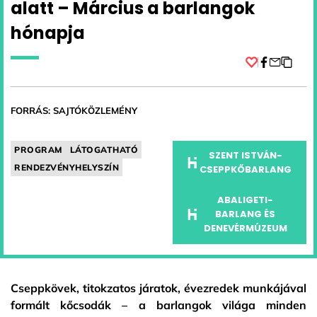
alatt – Március a barlangok
hónapja
Facebook
FORRÁS: SAJTÓKÖZLEMÉNY
PROGRAM
LÁTOGATHATÓ
SZENT ISTVÁN-
RENDEZVÉNYHELYSZÍN
CSEPPKŐBARLANG
ABALIGETI-
BARLANG ÉS
DENEVÉRMÚZEUM
Cseppkövek, titokzatos járatok, évezredek munkájával
formált kőcsodák – a barlangok világa minden