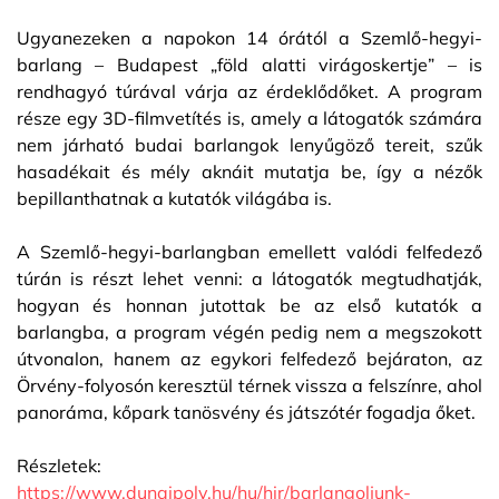
Ugyanezeken a napokon 14 órától a Szemlő-hegyi-
barlang – Budapest „föld alatti virágoskertje” – is
rendhagyó túrával várja az érdeklődőket. A program
része egy 3D-filmvetítés is, amely a látogatók számára
nem járható budai barlangok lenyűgöző tereit, szűk
hasadékait és mély aknáit mutatja be, így a nézők
bepillanthatnak a kutatók világába is.
A Szemlő-hegyi-barlangban emellett valódi felfedező
túrán is részt lehet venni: a látogatók megtudhatják,
hogyan és honnan jutottak be az első kutatók a
barlangba, a program végén pedig nem a megszokott
útvonalon, hanem az egykori felfedező bejáraton, az
Örvény-folyosón keresztül térnek vissza a felszínre, ahol
panoráma, kőpark tanösvény és játszótér fogadja őket.
Részletek:
https://www.dunaipoly.hu/hu/hir/barlangoljunk-