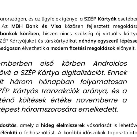
rországon, és az ügyfelek igényei a
SZÉP Kártyák
esetébe
a. Az
MBH Bank és Visa
közösen fejlesztett megoldás
 bankok körében
, hiszen nincs szükség új virtuális kárty
ZÉP Kártyájukat és társkártyáikat
néhány egyszerű lépésse
nságosan
élvezhetik a
modern fizetési megoldások
előnyeit.
mberben első körben Androidos
ővé a SZÉP Kártya digitalizációt. Ennek
lt három hónapban folyamatosan
ZÉP Kártyás tranzakciók aránya, és a
történő költések értéke novemberre a
képest háromszorosára emelkedett.
dosítás
, amely a
hideg élelmiszerek
vásárlását is lehetőv
élénkíti
a felhasználást. A korábbi időszakok tapasztalata