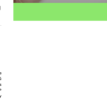
g
ok
a
ű
s
P
y