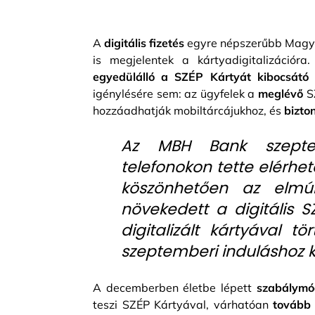
A
digitális fizetés
egyre népszerűbb Magya
is megjelentek a kártyadigitalizációr
egyedülálló a SZÉP Kártyát kibocsátó
igénylésére sem: az ügyfelek a
meglévő
S
hozzáadhatják mobiltárcájukhoz, és
bizto
Az MBH Bank szepte
telefonokon tette elérhet
köszönhetően az elmú
növekedett a digitális S
digitalizált kártyával 
szeptemberi induláshoz 
A decemberben életbe lépett
szabálymó
teszi SZÉP Kártyával, várhatóan
tovább 