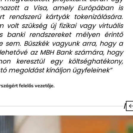
mazott a Visa, amely Európában is
t rendszerű kártyák tokenizálására.
olt szükség új fizikai vagy virtuális
és banki rendszereket mélyen érintő
kre sem. Büszkék vagyunk arra, hogy a
e lehetővé az MBH Bank számára, hogy
on keresztül egy költséghatékony,
tó megoldást kínáljon ügyfeleinek”
zágért felelős vezetője.
/