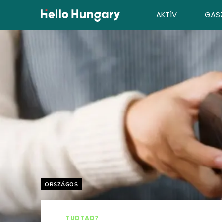
Ugrás a tartalomhoz
AKTÍV
GAS
Helyszín címkék:
ORSZÁGOS
TUDTAD?