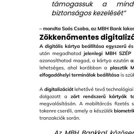
támogassuk a minde
biztonságos kezelését”
– mondta Soós Csaba, az MBH Bank lakossá
Zökkenőmentes digitalizá
A digitális kártya beállítása egyszerű é
után megadhatod
jelenlegi MBH SZÉP 
azonosíthatod magad, a kártya ezután
a
lehetséges, ahol korábban a
plasztik 
elfogadóhelyi terminálok beállítása
is szü
A
digitalizációt
lehetővé tevő technológia
dolgozott a
zárt rendszerű kártyák to
megvalósításán. A mobiltárcás fizetés 
tokenre cseréli, amely a készülék
biometri
tranzakciók során.
„Az MBH Bankkal közösen