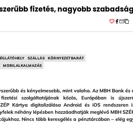
gyszerűbb fizetés, nagyobb szabadsá
Facebo
ÉGLÁTÓHELY
SZÁLLÁS
KÖRNYEZETBARÁT
MOBILALKALMAZÁS
yszerűbb és kényelmesebb, mint valaha. Az MBH Bank és 
 fizetési szolgáltatójának közös, Európában is újszer
ZÉP Kártya digitalizálása Android és iOS rendszeren i
z ügyfelek néhány lépésben hozzáadhatják meglévő MBH SZÉ
rcájukhoz. Nincs több keresgélés a pénztárcában – elég eg