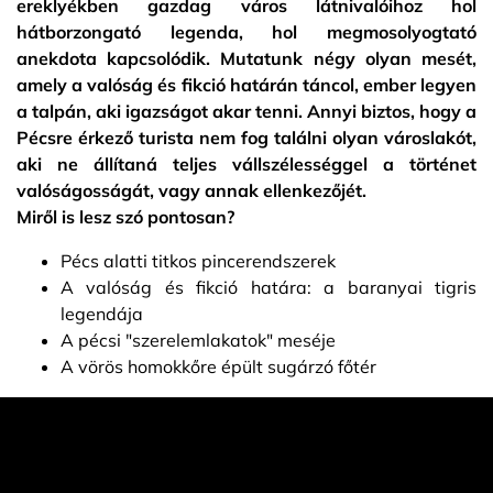
ereklyékben gazdag város látnivalóihoz hol
hátborzongató legenda, hol megmosolyogtató
anekdota kapcsolódik. Mutatunk négy olyan mesét,
amely a valóság és fikció határán táncol, ember legyen
a talpán, aki igazságot akar tenni. Annyi biztos, hogy a
Pécsre érkező turista nem fog találni olyan városlakót,
aki ne állítaná teljes vállszélességgel a történet
valóságosságát, vagy annak ellenkezőjét.
Miről is lesz szó pontosan?
Pécs alatti titkos pincerendszerek
A valóság és fikció határa: a baranyai tigris
legendája
A pécsi "szerelemlakatok" meséje
A vörös homokkőre épült sugárzó főtér