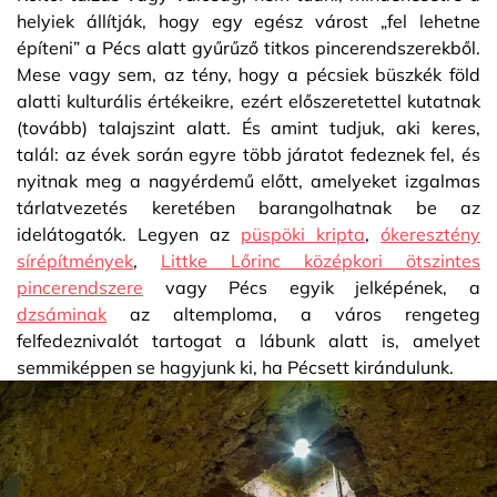
helyiek állítják, hogy egy egész várost „fel lehetne
építeni” a Pécs alatt gyűrűző titkos pincerendszerekből.
Mese vagy sem, az tény, hogy a pécsiek büszkék föld
alatti kulturális értékeikre, ezért előszeretettel kutatnak
(tovább) talajszint alatt. És amint tudjuk, aki keres,
talál: az évek során egyre több járatot fedeznek fel, és
nyitnak meg a nagyérdemű előtt, amelyeket izgalmas
tárlatvezetés keretében barangolhatnak be az
idelátogatók. Legyen az
püspöki kripta
,
ókeresztény
sírépítmények
,
Littke Lőrinc középkori ötszintes
pincerendszere
vagy Pécs egyik jelképének, a
dzsáminak
az altemploma, a város rengeteg
felfedeznivalót tartogat a lábunk alatt is, amelyet
semmiképpen se hagyjunk ki, ha Pécsett kirándulunk.