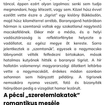
táncol, éppen ezért olyan izgalmas: senki sem tudja
megmondani, hogy létezett, vagy sem. Közel húsz évvel
ezelőtt vette észre a „tigrist” egy kislány Bükkösdön,
majd húsz kilométerrel arrébb, Baranyajenő határában
hárman is szemtanúi voltak egy szokatlanul nagytestű
macskafélének. Ekkor már a média, és a helyi
vadásztársaság is reflektorfénybe helyezte a
vadállatot, az egész megye őt kereste. Sorra
jelentkeztek a „szemtanúk”, egyesek a nagymacska
lábnyomát vélték felfedezni birtokukon, mások
hatalmas kutyának hitték a baranyai tigrist. A hír
hallatán valamennyi magyarországi állatkert leltárba
vette a nagymacskáit, érdekes módon azonban
sehonnan sem hiányzott példány. A tigrisnek
nemsokára nyoma veszett, fotó és bizonyíték
hiányában pedig a vizsgálat hamar lezárult.
A pécsi „szerelemlakatok”
romantikus meséje