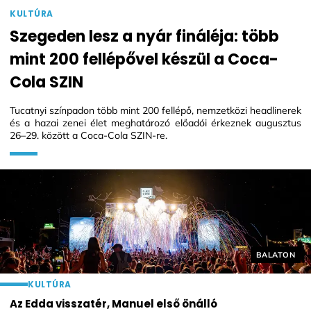
KULTÚRA
Szegeden lesz a nyár fináléja: több
mint 200 fellépővel készül a Coca-
Cola SZIN
Tucatnyi színpadon több mint 200 fellépő, nemzetközi headlinerek
és a hazai zenei élet meghatározó előadói érkeznek augusztus
26–29. között a Coca-Cola SZIN-re.
Helyszín cí
BALATON
KULTÚRA
Az Edda visszatér, Manuel első önálló