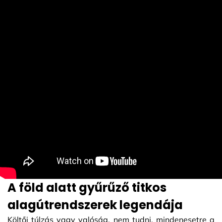
A föld alatt gyűrűző titkos
alagútrendszerek legendája
Költői túlzás vagy valóság, nem tudni, mindenesetre a