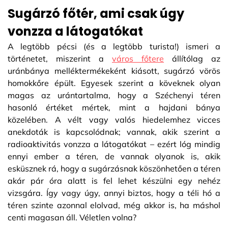
Sugárzó főtér, ami csak úgy
vonzza a látogatókat
A legtöbb pécsi (és a legtöbb turista!) ismeri a
történetet, miszerint a
város főtere
állítólag az
uránbánya melléktermékeként kiásott, sugárzó vörös
homokkőre épült. Egyesek szerint a köveknek olyan
magas az urántartalma, hogy a Széchenyi téren
hasonló értéket mértek, mint a hajdani bánya
közelében. A vélt vagy valós hiedelemhez vicces
anekdoták is kapcsolódnak; vannak, akik szerint a
radioaktivitás vonzza a látogatókat – ezért lóg mindig
ennyi ember a téren, de vannak olyanok is, akik
esküsznek rá, hogy a sugárzásnak köszönhetően a téren
akár pár óra alatt is fel lehet készülni egy nehéz
vizsgára. Így vagy úgy, annyi biztos, hogy a téli hó a
téren szinte azonnal elolvad, még akkor is, ha máshol
centi magasan áll. Véletlen volna?