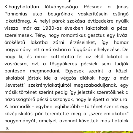
Kihagyhatatlan látványossága Pécsnek a Janus
Pannonius utca beugróinak vaskerítésein csüngő
lakattömeg. A helyi párok szokása évtizedekre nyúlik
vissza, már az 1980-as években lakatoltak a pécsi
szerelmesek. Tény, hogy romantikus gesztus egy kvázi
örökéletű lakatba zárni érzéseinket, így hamar
hagyomány lett a városban a függőzár elhelyezése. De
hogy ki, és mikor kattintotta fel az első lakatot a
vasrácsra, azt a tősgyökeres pécsiek sem tudják
pontosan megmondani. Egyesek szerint a közeli
iskolából jártak ide a végzős diákok, hogy a már
„levetett” szekrénylakatjuktól megszabaduljanak, egy
másik történet szerint pedig így jelezték szeretőiknek a
házasságtörő pécsi asszonyok, hogy lelépett a ház ura.
A harmadik – egyben leghihetőbb – történet szerint egy
középiskolás pár teremtette meg a „szerelemlakatok”
hagyományát, amelyet azonnal követtek más fiatalok
is.