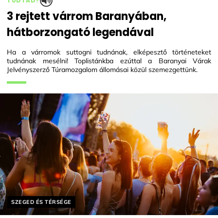
TUDTAD?
3 rejtett várrom Baranyában,
hátborzongató legendával
Ha a várromok suttogni tudnának, elképesztő történeteket
tudnának mesélni! Toplistánkba ezúttal a Baranyai Várak
Jelvényszerző Túramozgalom állomásai közül szemezgettünk.
Helyszín címkék:
SZEGED ÉS TÉRSÉGE