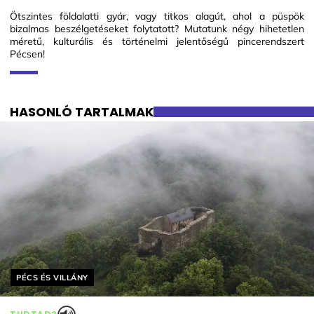
Ötszintes földalatti gyár, vagy titkos alagút, ahol a püspök
bizalmas beszélgetéseket folytatott? Mutatunk négy hihetetlen
méretű, kulturális és történelmi jelentőségű pincerendszert
Pécsen!
HASONLÓ TARTALMAK
Helyszín címkék:
PÉCS ÉS VILLÁNY