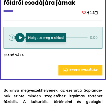
földről csodájára járnak
Facebook
0:00
0:00
SZABÓ SÁRA
LITTKE PEZSGŐHÁZ
Baranya megyeszékhelyének, az ezerarcú Sopianae-
nak szinte minden szegletéhez izgalmas történet
fűződik. A kulturális, történelmi és geológiai