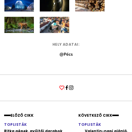
HELY ADATAI:
@Pécs
Facebook
Instagram
ELŐZŐ CIKK
KÖVETKEZŐ CIKK
TOPLISTÁK
TOPLISTÁK
Ritka gépek, gyűjtői darabok
Valentin-napi ajánló,