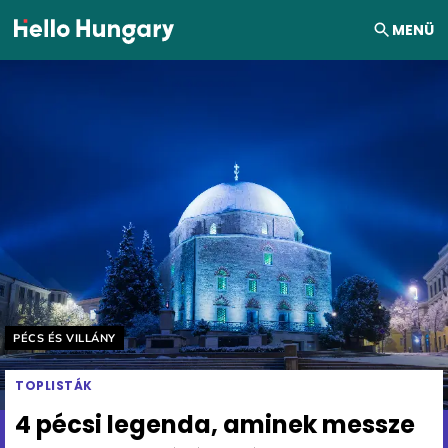
Ugrás a tartalomhoz
MENÜ
Helyszín címkék:
PÉCS ÉS VILLÁNY
TOPLISTÁK
4 pécsi legenda, aminek messze