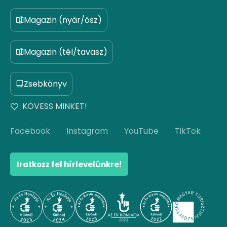
Magazin (nyár/ősz)
Magazin (tél/tavasz)
Zsebkönyv
KÖVESS MINKET!
Facebook
Instagram
YouTube
TikTok
Iratkozz fel hírlevelünkre!