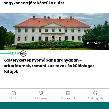
nagykoncertjére készül a Plázs
Helyszín cím
ORSZÁGOS
AKTÍV
Kastélykertek nyomában Baranyában –
arborétumok, romantikus tavak és különleges
fafajok
Térkép
Magazin
Programok
Audio guide