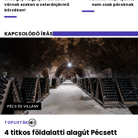
várnak ezeken a veteránjármű
nem csak pároknak
börzéken!
KAPCSOLÓDÓ ÍRÁS
Helyszín címkék:
PÉCS ÉS VILLÁNY
TOPLISTÁK
4 titkos földalatti alagút Pécsett