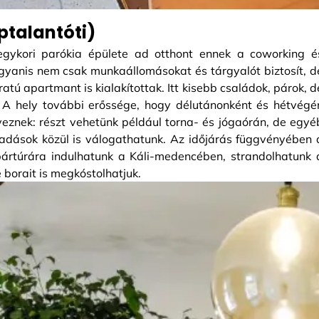
ptalantóti)
egykori parókia épülete ad otthont ennek a coworking é
gyanis nem csak munkaállomásokat és tárgyalót biztosít, d
atú apartmant is kialakítottak. Itt kisebb családok, párok, d
. A hely további erőssége, hogy délutánonként és hétvégé
veznek: részt vehetünk például torna- és jógaórán, de egyé
dások közül is válogathatunk. Az időjárás függvényében 
kpártúrára indulhatunk a Káli-medencében, strandolhatunk 
 borait is megkóstolhatjuk.