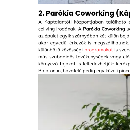
2. Parókia Coworking (Ká
A Káptalantóti központjában található 
coliving irodának. A
Parókia Coworking
u
az épület egyik szárnyában két külön bejár
akár egyedül érkezők is megszállhatnak
különböző közösségi
programokat
is szer
más szabadidős tevékenységek vagy előa
környező tájakat is felfedezhetjük: keré
Balatonon, hazafelé pedig egy közeli pince