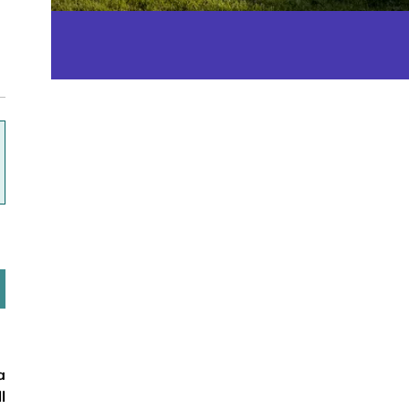
ok
a
l