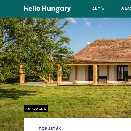
Ugrás a tartalomhoz
AKTÍV
GAS
Helyszín címkék:
ORSZÁGOS
TOPLISTÁK