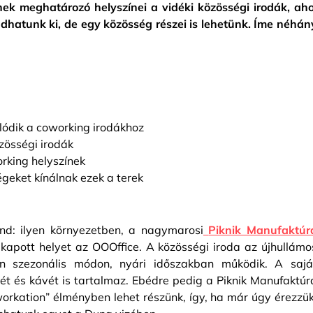
ek meghatározó helyszínei a vidéki közösségi irodák, aho
hatunk ki, de egy közösség részei is lehetünk. Íme néhán
lódik a coworking irodákhoz
zösségi irodák
rking helyszínek
geket kínálnak ezek a terek
nd: ilyen környezetben, a nagymarosi
Piknik Manufaktúr
kapott helyet az OOOffice. A közösségi iroda az újhullámo
tan szezonális módon, nyári időszakban működik. A sajá
t és kávét is tartalmaz. Ebédre pedig a Piknik Manufaktúr
„workation” élményben lehet részünk, így, ha már úgy érezzük