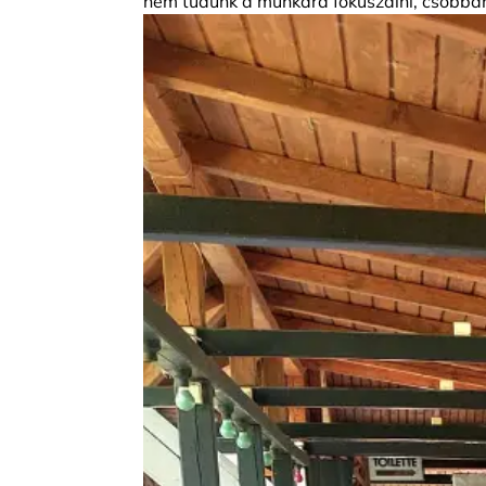
nem tudunk a munkára fókuszálni, csobba