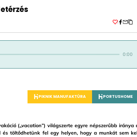
letérzés
Facebo
0:00
PIKNIK MANUFAKTÚRA
PORTUSHOME
akáció („vacation”) világszerte egyre népszerűbb iránya 
 és töltődhetünk fel egy helyen, hogy a munkát sem kel