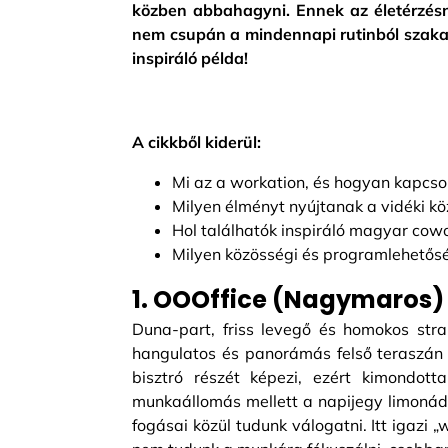
közben abbahagyni. Ennek az életérzésn
nem csupán a mindennapi rutinból szakad
inspiráló példa!
A cikkből kiderül:
Mi az a workation, és hogyan kapcso
Milyen élményt nyújtanak a vidéki kö
Hol találhatók inspiráló magyar cowo
Milyen közösségi és programlehetősé
1. OOOffice (Nagymaros)
Duna-part, friss levegő és homokos stra
hangulatos és panorámás felső teraszán 
bisztró részét képezi, ezért kimondot
munkaállomás mellett a napijegy limonádé
fogásai közül tudunk válogatni. Itt igazi 