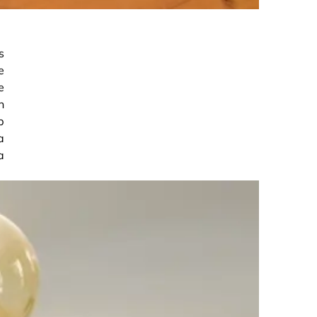
s
e
e
n
b
a
a