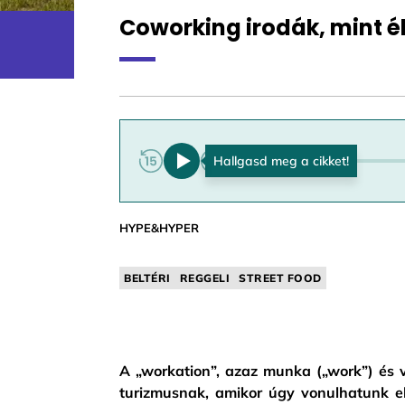
Coworking irodák, mint é
0:00
HYPE&HYPER
BELTÉRI
REGGELI
STREET FOOD
A „workation”, azaz munka („work”) és v
turizmusnak, amikor úgy vonulhatunk el