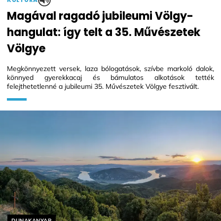
Magával ragadó jubileumi Völgy-
hangulat: így telt a 35. Művészetek
Völgye
Megkönnyezett versek, laza bólogatások, szívbe markoló dalok,
könnyed gyerekkacaj és bámulatos alkotások tették
felejthetetlenné a jubileumi 35. Művészetek Völgye fesztivált.
Helyszín címkék:
DUNAKANYAR