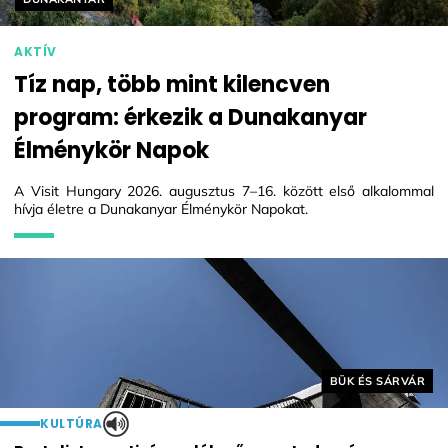
AKTÍV
Tíz nap, több mint kilencven
program: érkezik a Dunakanyar
Élménykör Napok
A Visit Hungary 2026. augusztus 7–16. között első alkalommal
hívja életre a Dunakanyar Élménykör Napokat.
Helyszín címkék:
BÜK ÉS SÁRVÁR
KULTÚRA