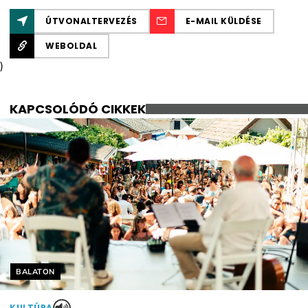
ÚTVONALTERVEZÉS
E-MAIL KÜLDÉSE
WEBOLDAL
)
KAPCSOLÓDÓ CIKKEK
Helyszín címkék:
BALATON
KULTÚRA