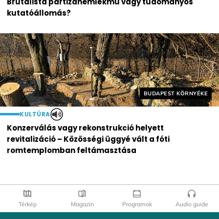
Brutalista partizánemlékmű vagy tudományos
kutatóállomás?
Helyszín címkék:
BUDAPEST KÖRNYÉKE
KULTÚRA
Konzerválás vagy rekonstrukció helyett
revitalizáció – Közösségi üggyé vált a fóti
romtemplomban feltámasztása
Térkép
Magazin
Programok
Audio guide