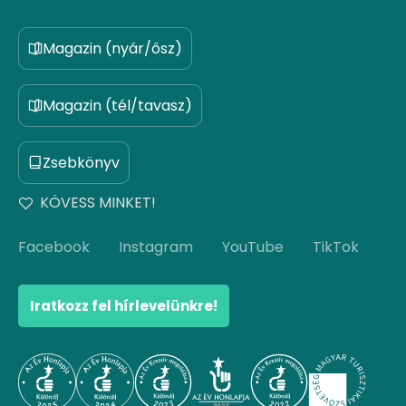
Magazin (nyár/ősz)
Magazin (tél/tavasz)
Zsebkönyv
KÖVESS MINKET!
Facebook
Instagram
YouTube
TikTok
Iratkozz fel hírlevelünkre!