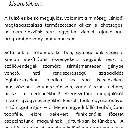
kíséretében.
A külső és belső megújulás, valamint a minőségi „énidő”
megtapasztalása természetesen akkor is lehetséges,
ha nem veszünk részt egyetlen kiemelt ajánlatban,
programban vagy modulban sem.
Sétáljunk a hatalmas kertben, gyalogoljunk végig a
Kneipp mezítlábas ösvényeken, vegyünk részt a
szállóvendégek számára térítésmentesen igénybe
vehető, heti rendszerességű szabadidős
foglalkozásokon, medical és spa kezeléseken,
masszázson, szaunaszeánszon, vagy ússzunk néhány
hosszt a medencékben! Szervezetünk megújulását
frissítő, gyógynövényekből készült teák fogyasztásával
is támogathatjuk – a Melea egyedülálló teabárjában
többféle, előre bekevert funkcionális főzetet
csapolhatunk magunknak jártunkban-keltünkben. A
hotel à la carte éttermében különösen nagy hangsúlyt