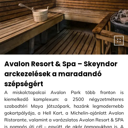
Avalon Resort & Spa – Skeyndor
arckezelések a maradandó
szépségért
A miskolctapolcai Avalon Park több fronton is
kiemelkedő komplexum: a 2500 négyzetméteres
szabadtéri Maya Játszópark, hazánk legmodernebb
gokartpályája, a Hell Kart, a Michelin-ajánlott Avalon
Ristorante, valamint a varázslatos Avalon Resort & SPA
is pompás úti cél – együtt, de akár önmagukban is. A