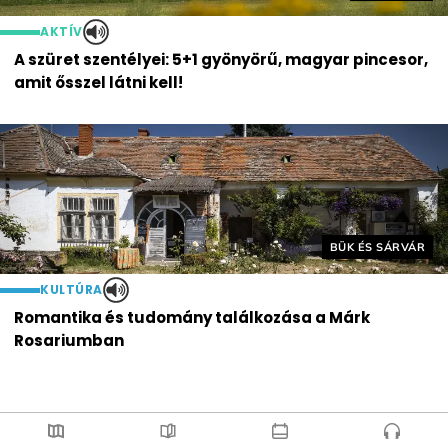
AKTÍV
A szüret szentélyei: 5+1 gyönyörű, magyar pincesor,
amit ősszel látni kell!
Helyszín címkék:
BÜK ÉS SÁRVÁR
KULTÚRA
Romantika és tudomány találkozása a Márk
Rosariumban