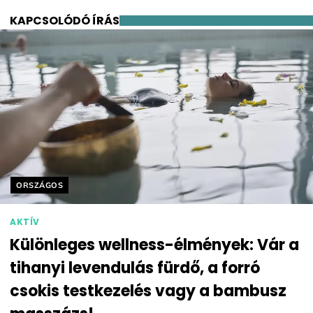
KAPCSOLÓDÓ ÍRÁS
Helyszín címkék:
ORSZÁGOS
AKTÍV
Különleges wellness-élmények: Vár a
tihanyi levendulás fürdő, a forró
csokis testkezelés vagy a bambusz