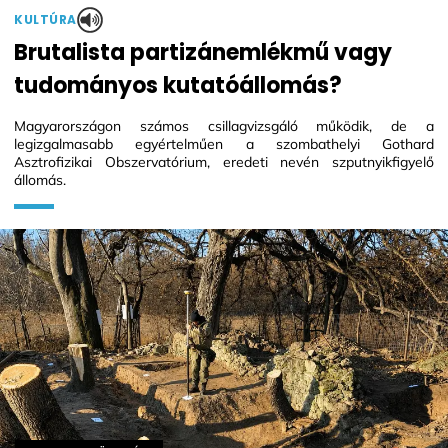
KULTÚRA
Brutalista partizánemlékmű vagy
tudományos kutatóállomás?
Magyarországon számos csillagvizsgáló működik, de a
legizgalmasabb egyértelműen a szombathelyi Gothard
Asztrofizikai Obszervatórium, eredeti nevén szputnyikfigyelő
állomás.