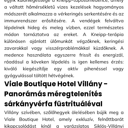
egyik különlegessége a Kneipp-taposómedence, amely
a váltott hőmérsékletű vizes kezelések hagyományos
módszerét alkalmazza a vérkeringés serkentésére és az
immunrendszer erősítésére. A vendégek felváltva
lépdelnek hideg és meleg vízben, ezzel természetes
módon tornáztatva az ereket. A Kneipp-terápia
különösen ajánlott ülőmunkát végzőknek, keringési
zavarokkal vagy visszérproblémákkal küzdőknek. A
medence használata egyszerre frissít és energizál,
ráadásul a köveken lépdelés is igen kellemes érzés:
kiváló kiegészítője egy aktív pihenéssel vagy
gyógyulással töltött hétvégének.
Viale Boutique Hotel Villány -
Panorámás méregtelenítés
sárkányvérfa füstrituáléval
Villány szívében, szőlőhegyek ölelésében bújik meg a
Viale Boutique Hotel, amely exkluzív, felnőttbarát
kikapcsolódást kínál a varázslatos Siklós-Villányi