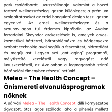
park családbarát luxusszállodája, valamint a hozzá
tartozó wellnessrészleg igazán különleges; a prémium
szolgáltatásokat az erdei hangulatú design teszi igazán
egyedivé. Az erdei wellnessrészlegen és a
szaunavilágon túl érdemes kipróbálni az Avalon
forradalmi Skeyndor arckezeléseit is, amelyek orvos-
kozmetikai háttérrel, bőrproblémákra és bőrigényekre
szabott technológiával segítik a feszesítést, hidratálást
és megújulást. Legyen szó „anti-aging” programról,
mélytisztító kezelésről vagy ragyogást adó
luxuskezelésről, az Avalonban a legmagasabb szintű
bőrápolási élményben részesülhetünk!
Melea - The Health Concept –
Önismereti elvonulásprogramok
nőknek
A sárvári
Melea – The Health Concept
idilli környezetbe
ágyazott, ötcsillagos szálloda, ahol a pihenés mellett