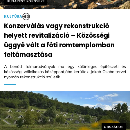
Helyszín címkék:
BUDAPEST KÖRNYÉKE
KULTÚRA
Konzerválás vagy rekonstrukció
helyett revitalizáció – Közösségi
üggyé vált a fóti romtemplomban
feltámasztása
A benőtt falmaradványok ma egy különleges építészeti és
közösségi vállalkozás középpontjába kerültek, Jakab Csaba tervei
nyomán rekonstrukció születik.
Helyszín cím
ORSZÁGOS