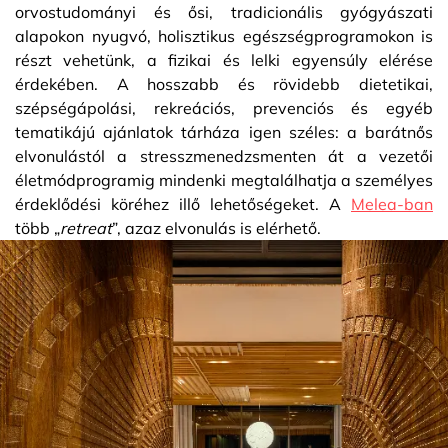
orvostudományi és ősi, tradicionális gyógyászati
alapokon nyugvó, holisztikus egészségprogramokon is
részt vehetünk, a fizikai és lelki egyensúly elérése
érdekében. A hosszabb és rövidebb dietetikai,
szépségápolási, rekreációs, prevenciós és egyéb
tematikájú ajánlatok tárháza igen széles: a barátnős
elvonulástól a stresszmenedzsmenten át a vezetői
életmódprogramig mindenki megtalálhatja a személyes
érdeklődési köréhez illő lehetőségeket. A
Melea-ban
több „
retreat
”, azaz elvonulás is elérhető.