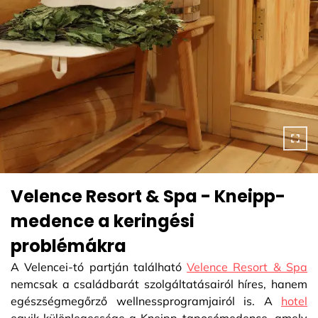
Velence Resort & Spa - Kneipp-
medence a keringési
problémákra
A Velencei-tó partján található
Velence Resort & Spa
nemcsak a családbarát szolgáltatásairól híres, hanem
egészségmegőrző wellnessprogramjairól is. A
hotel