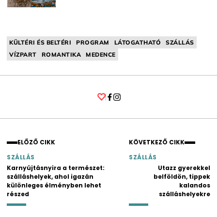
KÜLTÉRI ÉS BELTÉRI
PROGRAM
LÁTOGATHATÓ
SZÁLLÁS
VÍZPART
ROMANTIKA
MEDENCE
Facebook
Instagram
ELŐZŐ CIKK
KÖVETKEZŐ CIKK
SZÁLLÁS
SZÁLLÁS
Karnyújtásnyira a természet:
Utazz gyerekkel
szálláshelyek, ahol igazán
belföldön, tippek
különleges élményben lehet
kalandos
részed
szálláshelyekre