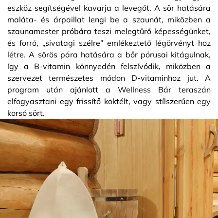
eszköz segítségével kavarja a levegőt. A sör hatására
maláta- és árpaillat lengi be a szaunát, miközben a
szaunamester próbára teszi melegtűrő képességünket,
és forró, „sivatagi szélre” emlékeztető légörvényt hoz
létre. A sörös pára hatására a bőr pórusai kitágulnak,
így a B-vitamin könnyedén felszívódik, miközben a
szervezet természetes módon D-vitaminhoz jut. A
program után ajánlott a Wellness Bár teraszán
elfogyasztani egy frissítő koktélt, vagy stílszerűen egy
korsó sört.