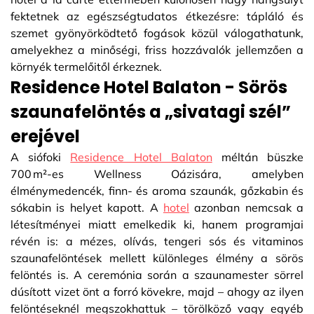
fektetnek az egészségtudatos étkezésre: tápláló és
szemet gyönyörködtető fogások közül válogathatunk,
amelyekhez a minőségi, friss hozzávalók jellemzően a
környék termelőitől érkeznek.
Residence Hotel Balaton - Sörös
szaunafelöntés a „sivatagi szél”
erejével
A siófoki
Residence Hotel Balaton
méltán büszke
700 m²-es Wellness Oázisára, amelyben
élménymedencék, finn- és aroma szaunák, gőzkabin és
sókabin is helyet kapott. A
hotel
azonban nemcsak a
létesítményei miatt emelkedik ki, hanem programjai
révén is: a mézes, olívás, tengeri sós és vitaminos
szaunafelöntések mellett különleges élmény a sörös
felöntés is. A ceremónia során a szaunamester sörrel
dúsított vizet önt a forró kövekre, majd – ahogy az ilyen
felöntéseknél megszokhattuk – törölköző vagy egyéb