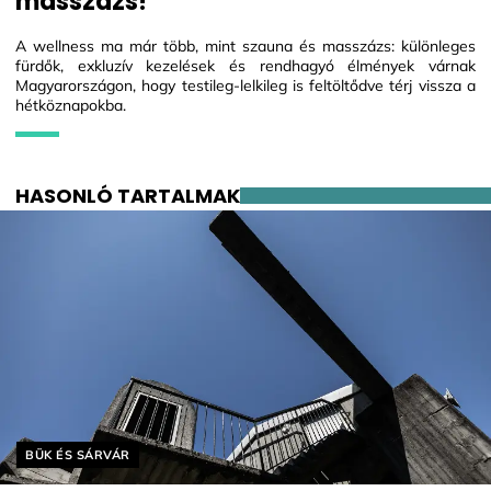
masszázs!
A wellness ma már több, mint szauna és masszázs: különleges
fürdők, exkluzív kezelések és rendhagyó élmények várnak
Magyarországon, hogy testileg-lelkileg is feltöltődve térj vissza a
hétköznapokba.
HASONLÓ TARTALMAK
Helyszín címkék:
BÜK ÉS SÁRVÁR