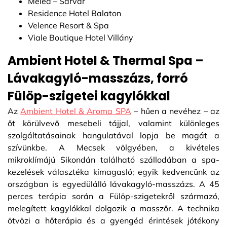
Melea – Sárvár
Residence Hotel Balaton
Velence Resort & Spa
Viale Boutique Hotel Villány
Ambient Hotel & Thermal Spa –
Lávakagyló-masszázs, forró
Fülöp-szigetei kagylókkal
Az
Ambient Hotel & Aroma SPA
– hűen a nevéhez – az
őt körülvevő mesebeli tájjal, valamint különleges
szolgáltatásainak hangulatával lopja be magát a
szívünkbe. A Mecsek völgyében, a kivételes
mikroklímájú Sikondán található szállodában a spa-
kezelések választéka kimagasló; egyik kedvencünk az
országban is egyedülálló lávakagyló-masszázs. A 45
perces terápia során a Fülöp-szigetekről származó,
melegített kagylókkal dolgozik a masszőr. A technika
ötvözi a hőterápia és a gyengéd érintések jótékony