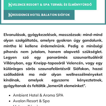
VELENCE RESORT & SPA TERMÁL ÉS ÉLMÉNYFÜRDŐ
RESIDENCE HOTEL BALATON SIÓFOK
Elvonulások, gyógykezelések, masszázsok: mind-mind
olyan szolgáltatás, amelyre gyakran úgy gondolunk,
mintha ki kellene érdemelnünk. Pedig a minőségi
pihenés nem jutalom, hanem alapvető szükséglet.
Legyen szó egy panorámás szaunarituáléról
Villányban, egy Kneipp-taposóról Velencén, vagy egy
különleges sörös szaunafelöntésről Siófokon, hazai
szállodáink ma már olyan wellnessélményeket
kínálnak, amelyek egyszerre kényeztetnek,
gyógyítanak és feltöltik „lemerült elemeinket”.
Ambient Hotel & Aroma SPA
Avalon Resort & Spa