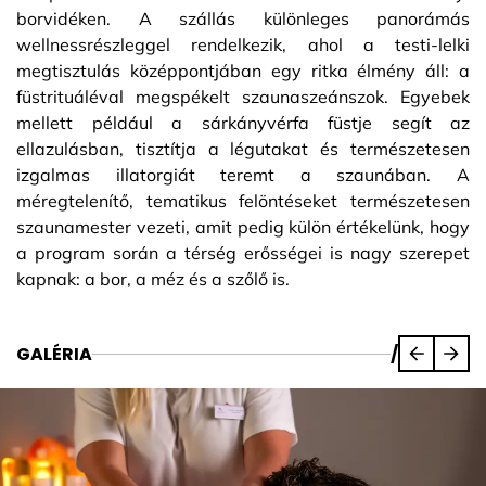
borvidéken. A szállás különleges panorámás
wellnessrészleggel rendelkezik, ahol a testi-lelki
megtisztulás középpontjában egy ritka élmény áll: a
füstrituáléval megspékelt szaunaszeánszok. Egyebek
mellett például a sárkányvérfa füstje segít az
ellazulásban, tisztítja a légutakat és természetesen
izgalmas illatorgiát teremt a szaunában. A
méregtelenítő, tematikus felöntéseket természetesen
szaunamester vezeti, amit pedig külön értékelünk, hogy
a program során a térség erősségei is nagy szerepet
kapnak: a bor, a méz és a szőlő is.
GALÉRIA
/