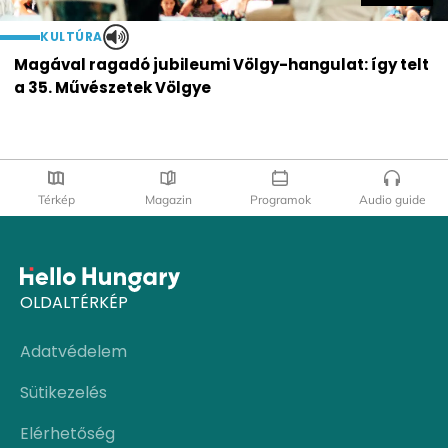
KULTÚRA
Magával ragadó jubileumi Völgy-hangulat: így telt
a 35. Művészetek Völgye
Térkép
Magazin
Programok
Audio guide
OLDALTÉRKÉP
Adatvédelem
Sütikezelés
Elérhetőség