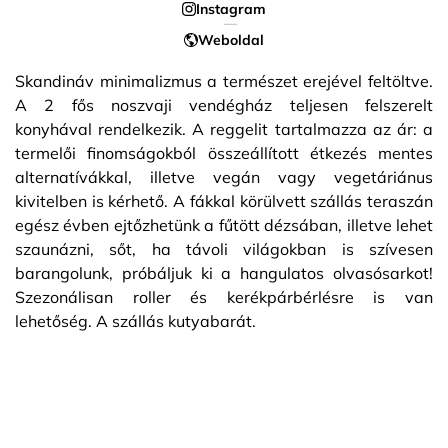
Instagram
Weboldal
Skandináv minimalizmus a természet erejével feltöltve.
A 2 fős noszvaji vendégház teljesen felszerelt
konyhával rendelkezik. A reggelit tartalmazza az ár: a
termelői finomságokból összeállított étkezés mentes
alternatívákkal, illetve vegán vagy vegetáriánus
kivitelben is kérhető. A fákkal körülvett szállás teraszán
egész évben ejtőzhetünk a fűtött dézsában, illetve lehet
szaunázni, sőt, ha távoli világokban is szívesen
barangolunk, próbáljuk ki a hangulatos olvasósarkot!
Szezonálisan roller és kerékpárbérlésre is van
lehetőség. A szállás kutyabarát.