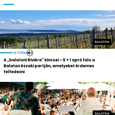
Helyszín cí
BALATON
KULTÚRA
A „balatoni Riviéra" kincsei – 5 + 1 apró falu a
Balaton északi partján, amelyeket érdemes
felfedezni
Helyszín cí
BALATON