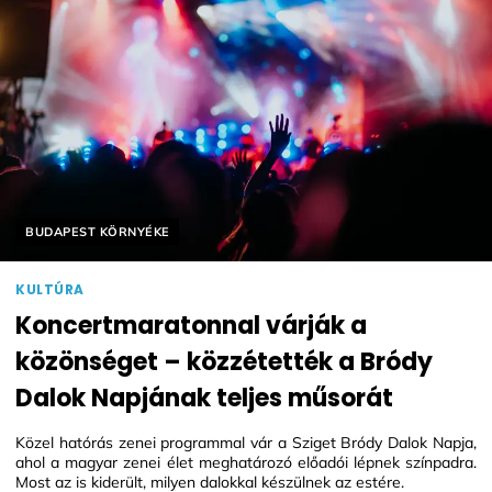
Helyszín címkék:
BUDAPEST KÖRNYÉKE
KULTÚRA
Koncertmaratonnal várják a
közönséget – közzétették a Bródy
Dalok Napjának teljes műsorát
Közel hatórás zenei programmal vár a Sziget Bródy Dalok Napja,
ahol a magyar zenei élet meghatározó előadói lépnek színpadra.
Most az is kiderült, milyen dalokkal készülnek az estére.