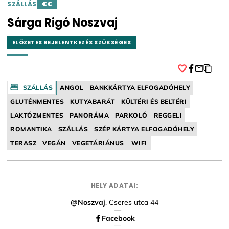
SZÁLLÁS
€€
Sárga Rigó Noszvaj
ELŐZETES BEJELENTKEZÉS SZÜKSÉGES
Facebook
SZÁLLÁS
ANGOL
BANKKÁRTYA ELFOGADÓHELY
GLUTÉNMENTES
KUTYABARÁT
KÜLTÉRI ÉS BELTÉRI
LAKTÓZMENTES
PANORÁMA
PARKOLÓ
REGGELI
ROMANTIKA
SZÁLLÁS
SZÉP KÁRTYA ELFOGADÓHELY
TERASZ
VEGÁN
VEGETÁRIÁNUS
WIFI
HELY ADATAI:
@Noszvaj
, Cseres utca 44
Facebook