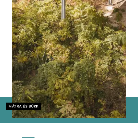
Helyszín címkék:
MÁTRA ÉS BÜKK