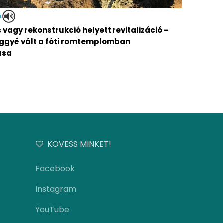
A
vagy rekonstrukció helyett revitalizáció –
ggyé vált a fóti romtemplomban
ása
KÖVESS MINKET!
Facebook
Instagram
YouTube