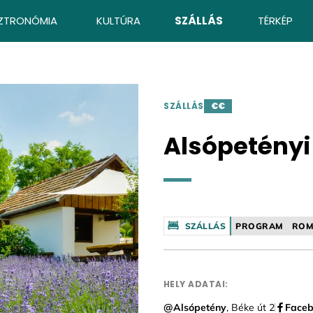
ZTRONÓMIA
KULTÚRA
SZÁLLÁS
TÉRKÉP
SZÁLLÁS
€€
Alsópetény
SZÁLLÁS
PROGRAM
ROM
HELY ADATAI:
@Alsópetény
, Béke út 2
Face