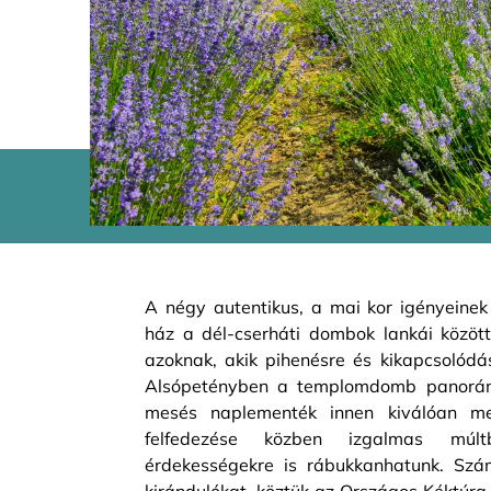
A négy autentikus, a mai kor igényeinek 
ház a dél-cserháti dombok lankái között 
azoknak, akik pihenésre és kikapcsolód
Alsópetényben a templomdomb panorám
mesés naplementék innen kiválóan meg
felfedezése közben izgalmas múlt
érdekességekre is rábukkanhatunk. Szám