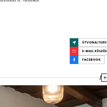
útvonala is. Túráinkat
ÚTVONALTERV
E-MAIL KÜLDÉS
FACEBOOK
/