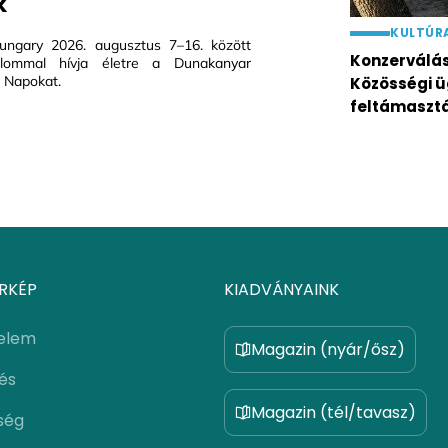
k
KULTÚR
ungary 2026. augusztus 7–16. között
Konzerválás 
alommal hívja életre a Dunakanyar
 Napokat.
Közösségi ü
feltámaszt
RKÉP
KIADVÁNYAINK
elem
Magazin (nyár/ősz)
lés
Magazin (tél/tavasz)
ség