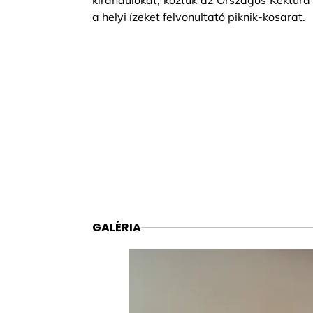
kirándulókat, köztük az Országos Kéktúra 
a helyi ízeket felvonultató piknik-kosarat.
GALÉRIA