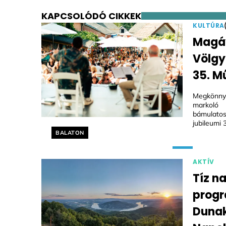
KAPCSOLÓDÓ CIKKEK
KULTÚRA
Magáv
Völgy
35. M
Megkönnye
markoló
bámulatos
jubileumi 
Helyszín címkék:
BALATON
AKTÍV
Tíz n
progr
Dunak