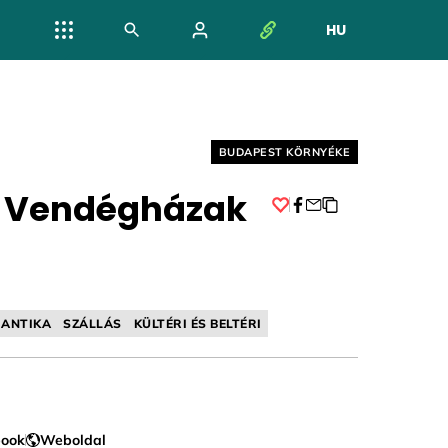
HU
NYELV VÁL
Helyszín címkék:
BUDAPEST KÖRNYÉKE
i Vendégházak
Facebook
ANTIKA
SZÁLLÁS
KÜLTÉRI ÉS BELTÉRI
book
Weboldal