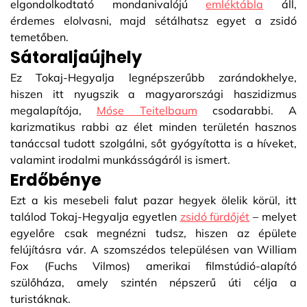
elgondolkodtató mondanivalójú
emléktábla
áll,
érdemes elolvasni, majd sétálhatsz egyet a zsidó
temetőben.
Sátoraljaújhely
Ez Tokaj-Hegyalja legnépszerűbb zarándokhelye,
hiszen itt nyugszik a magyarországi haszidizmus
megalapítója,
Móse Teitelbaum
csodarabbi. A
karizmatikus rabbi az élet minden területén hasznos
tanáccsal tudott szolgálni, sőt gyógyította is a híveket,
valamint irodalmi munkásságáról is ismert.
Erdőbénye
Ezt a kis mesebeli falut pazar hegyek ölelik körül, itt
találod Tokaj-Hegyalja egyetlen
zsidó fürdőjét
– melyet
egyelőre csak megnézni tudsz, hiszen az épülete
felújításra vár. A szomszédos településen van William
Fox (Fuchs Vilmos) amerikai filmstúdió-alapító
szülőháza, amely szintén népszerű úti célja a
turistáknak.