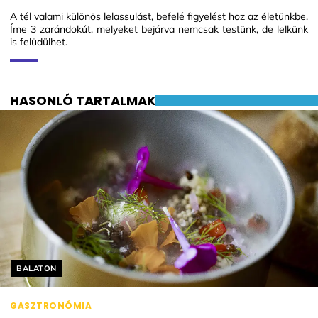
A tél valami különös lelassulást, befelé figyelést hoz az életünkbe.
Íme 3 zarándokút, melyeket bejárva nemcsak testünk, de lelkünk
is felüdülhet.
HASONLÓ TARTALMAK
Helyszín címkék:
BALATON
GASZTRONÓMIA