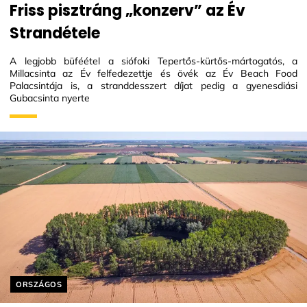
Friss pisztráng „konzerv” az Év
Strandétele
A legjobb büféétel a siófoki Tepertős-kürtős-mártogatós, a
Millacsinta az Év felfedezettje és övék az Év Beach Food
Palacsintája is, a stranddesszert díjat pedig a gyenesdiási
Gubacsinta nyerte
Helyszín címkék:
ORSZÁGOS