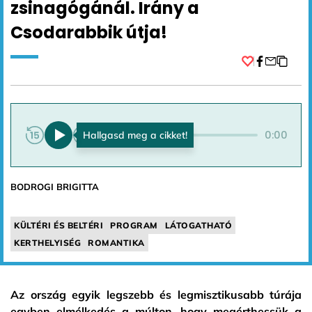
zsinagógánál. Irány a
Csodarabbik útja!
Facebook
0:00
0:00
BODROGI BRIGITTA
KÜLTÉRI ÉS BELTÉRI
PROGRAM
LÁTOGATHATÓ
KERTHELYISÉG
ROMANTIKA
Az ország egyik legszebb és legmisztikusabb túrája
egyben elmélkedés a múlton, hogy megérthessük a