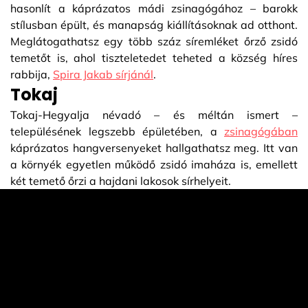
hasonlít a káprázatos mádi zsinagógához – barokk
stílusban épült, és manapság kiállításoknak ad otthont.
Meglátogathatsz egy több száz síremléket őrző zsidó
temetőt is, ahol tiszteletedet teheted a község híres
rabbija,
Spira Jakab sírjánál
.
Tokaj
Tokaj-Hegyalja névadó – és méltán ismert –
településének legszebb épületében, a
zsinagógában
káprázatos hangversenyeket hallgathatsz meg. Itt van
a környék egyetlen működő zsidó imaháza is, emellett
két temető őrzi a hajdani lakosok sírhelyeit.