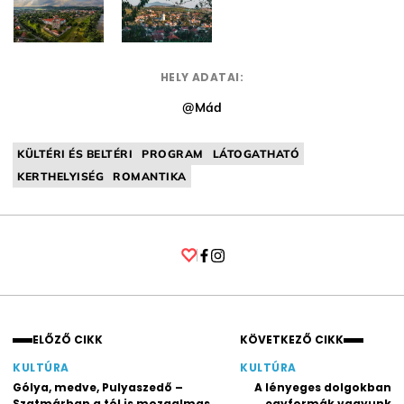
HELY ADATAI:
@Mád
KÜLTÉRI ÉS BELTÉRI
PROGRAM
LÁTOGATHATÓ
KERTHELYISÉG
ROMANTIKA
Facebook
Instagram
ELŐZŐ CIKK
KÖVETKEZŐ CIKK
KULTÚRA
KULTÚRA
Gólya, medve, Pulyaszedő –
A lényeges dolgokban
Szatmárban a tél is mozgalmas
egyformák vagyunk