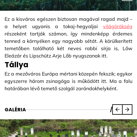
Ez a kisváros egészen biztosan magával ragad majd –
a helyet ugyanis a tokaj-hegyaljai
világörökség
részeként tartják számon, így mindenképp érdemes
tenned a környéken egy nagyobb sétát. A körülkerített
temetőben található két neves rabbi sírja is, Lőw
Eleázár és Lipschütz Arje Lőb nyugszanak itt.
Tállya
Ez a mezőváros Európa mértani közepén fekszik; egykor
egyszerre három zsinagóga is működött itt. Ma a falu
határában lévő temető szolgál zarándokhelyként.
GALÉRIA
/