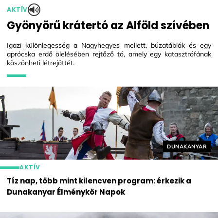
AKTÍV
Gyönyörű krátertó az Alföld szívében
Igazi különlegesség a Nagyhegyes mellett, búzatáblák és egy
aprócska erdő ölelésében rejtőző tó, amely egy katasztrófának
köszönheti létrejöttét.
Helyszín címké
DUNAKANYAR
AKTÍV
Tíz nap, több mint kilencven program: érkezik a
Dunakanyar Élménykör Napok