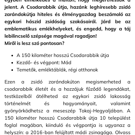
jelent. A Csodarabbik útja, hazánk leghíresebb zsidó
zarándokútja hiteles és élménygazdag beszámoló az
egykori hászid zsidóság szokásairól. Járd be az
emblematikus emlékhelyeket, és engedd, hogy a táj
lebilincselő szépsége magával ragadjon!
Miről is lesz szó pontosan?
A 150 kilométer hosszú Csodarabbik útja
Kezdő- és végpont: Mád
Temetők, emléktáblák, régi otthonok
Ezen a zsidó zarándokúton megismerheted a
csodarabbik életét és a hozzájuk fűződő legendákat,
testközelből átélheted az egykori zsidó lakosság
történelmét és hagyományait, valamint
gyönyörködhetsz a meseszép Tokaj-Hegyaljában. A
150 kilométer hosszú Csodarabbik útja 10 települést
foglal magában, kiinduló és végpontja is ugyanaz a
helyszín: a 2016-ban felújított mádi zsinagóga. Olvass