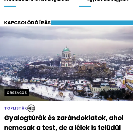
KAPCSOLÓDÓ ÍRÁS
Helyszín címkék:
ORSZÁGOS
TOPLISTÁK
Gyalogtúrák és zarándoklatok, ahol
nemcsak a test, de a lélek is felüdül