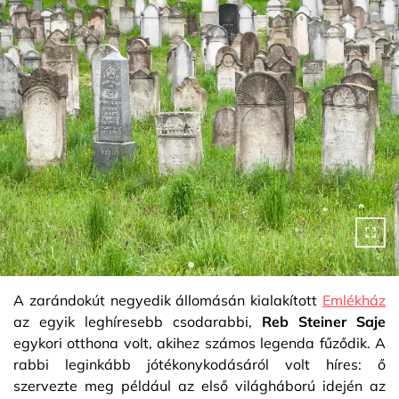
A zarándokút negyedik állomásán kialakított
Emlékház
az egyik leghíresebb csodarabbi,
Reb Steiner Saje
egykori otthona volt, akihez számos legenda fűződik. A
rabbi leginkább jótékonykodásáról volt híres: ő
szervezte meg például az első világháború idején az