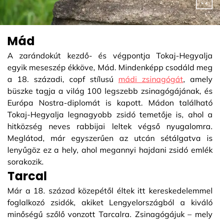
Mád
A zarándokút kezdő- és végpontja Tokaj-Hegyalja
egyik meseszép ékköve, Mád. Mindenképp csodáld meg
a 18. századi, copf stílusú
mádi zsinagógát
, amely
büszke tagja a világ 100 legszebb zsinagógájának, és
Európa Nostra-diplomát is kapott. Mádon található
Tokaj-Hegyalja legnagyobb zsidó temetője is, ahol a
hitközség neves rabbijai leltek végső nyugalomra.
Meglátod, már egyszerűen az utcán sétálgatva is
lenyűgöz ez a hely, ahol megannyi hajdani zsidó emlék
sorakozik.
Tarcal
Már a 18. század közepétől éltek itt kereskedelemmel
foglalkozó zsidók, akiket Lengyelországból a kiváló
minőségű szőlő vonzott Tarcalra. Zsinagógájuk – mely