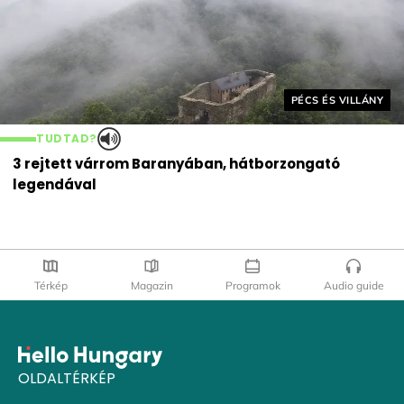
Helyszín címkék:
PÉCS ÉS VILLÁNY
TUDTAD?
3 rejtett várrom Baranyában, hátborzongató
legendával
Térkép
Magazin
Programok
Audio guide
OLDALTÉRKÉP