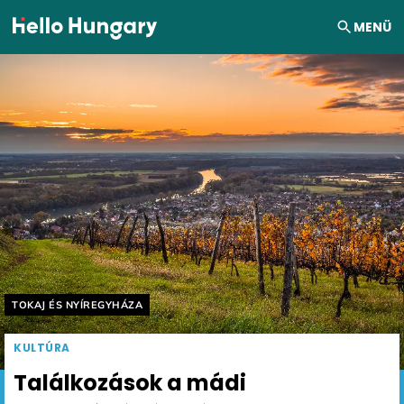
Ugrás a tartalomhoz
MENÜ
Helyszín címkék:
TOKAJ ÉS NYÍREGYHÁZA
KULTÚRA
Találkozások a mádi