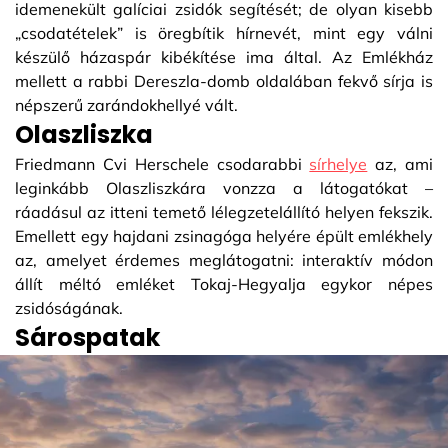
idemenekült galíciai zsidók segítését; de olyan kisebb
„csodatételek” is öregbítik hírnevét, mint egy válni
készülő házaspár kibékítése ima által. Az Emlékház
mellett a rabbi Dereszla-domb oldalában fekvő sírja is
népszerű zarándokhellyé vált.
Olaszliszka
Friedmann Cvi Herschele csodarabbi
sírhelye
az, ami
leginkább Olaszliszkára vonzza a látogatókat –
ráadásul az itteni temető lélegzetelállító helyen fekszik.
Emellett egy hajdani zsinagóga helyére épült emlékhely
az, amelyet érdemes meglátogatni: interaktív módon
állít méltó emléket Tokaj-Hegyalja egykor népes
zsidóságának.
Sárospatak