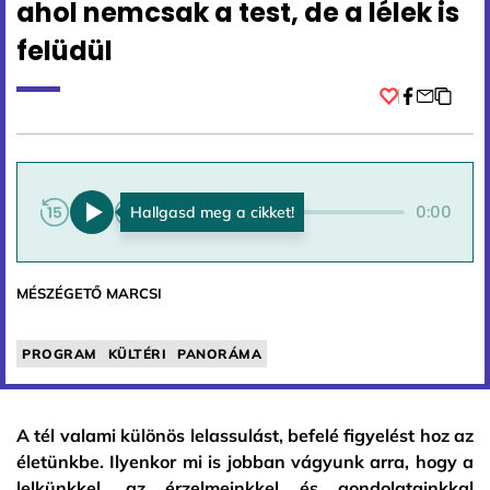
ahol nemcsak a test, de a lélek is
felüdül
Facebook
0:00
0:00
MÉSZÉGETŐ MARCSI
PROGRAM
KÜLTÉRI
PANORÁMA
A tél valami különös lelassulást, befelé figyelést hoz az
életünkbe. Ilyenkor mi is jobban vágyunk arra, hogy a
lelkünkkel, az érzelmeinkkel és gondolatainkkal