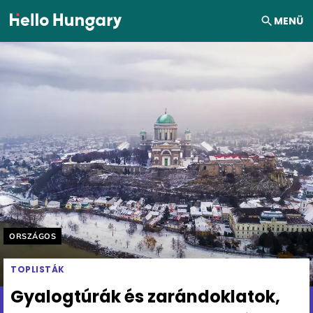
Ugrás a tartalomhoz
MENÜ
Helyszín címkék:
ORSZÁGOS
TOPLISTÁK
Gyalogtúrák és zarándoklatok,