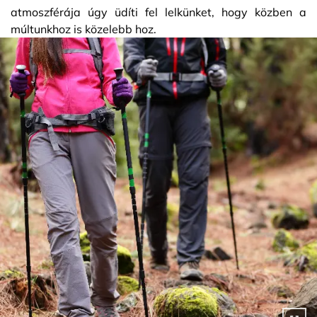
atmoszférája úgy üdíti fel lelkünket, hogy közben a
múltunkhoz is közelebb hoz.