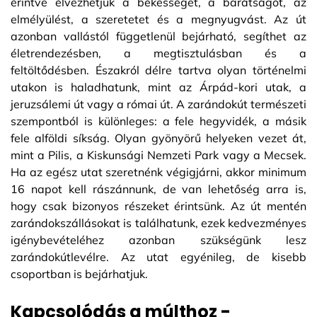
érintve élvezhetjük a békességet, a barátságot, az
elmélyülést, a szeretetet és a megnyugvást. Az út
azonban vallástól függetlenül bejárható, segíthet az
életrendezésben, a megtisztulásban és a
feltöltődésben. Északról délre tartva olyan történelmi
utakon is haladhatunk, mint az Árpád-kori utak, a
jeruzsálemi út vagy a római út. A zarándokút természeti
szempontból is különleges: a fele hegyvidék, a másik
fele alföldi síkság. Olyan gyönyörű helyeken vezet át,
mint a Pilis, a Kiskunsági Nemzeti Park vagy a Mecsek.
Ha az egész utat szeretnénk végigjárni, akkor minimum
16 napot kell rászánnunk, de van lehetőség arra is,
hogy csak bizonyos részeket érintsünk. Az út mentén
zarándokszállásokat is találhatunk, ezek kedvezményes
igénybevételéhez azonban szükségünk lesz
zarándokútlevélre. Az utat egyénileg, de kisebb
csoportban is bejárhatjuk.
Kapcsolódás a múlthoz -