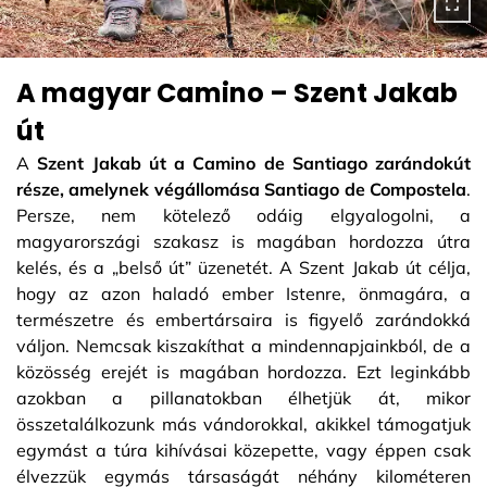
A magyar Camino – Szent Jakab
út
A
Szent Jakab út a Camino de Santiago zarándokút
része, amelynek végállomása Santiago de Compostela
.
Persze, nem kötelező odáig elgyalogolni, a
magyarországi szakasz is magában hordozza útra
kelés, és a „belső út” üzenetét. A Szent Jakab út célja,
hogy az azon haladó ember Istenre, önmagára, a
természetre és embertársaira is figyelő zarándokká
váljon. Nemcsak kiszakíthat a mindennapjainkból, de a
közösség erejét is magában hordozza. Ezt leginkább
azokban a pillanatokban élhetjük át, mikor
összetalálkozunk más vándorokkal, akikkel támogatjuk
egymást a túra kihívásai közepette, vagy éppen csak
élvezzük egymás társaságát néhány kilométeren