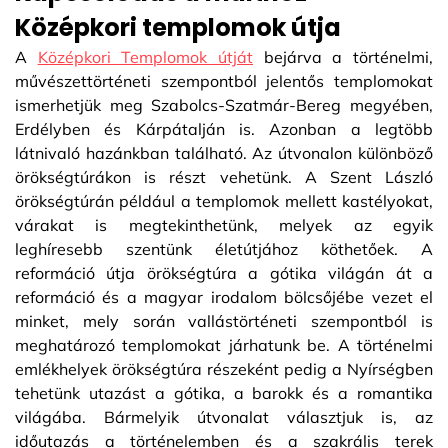
Középkori templomok útja
A
Középkori Templomok útját
bejárva a történelmi,
művészettörténeti szempontból jelentős templomokat
ismerhetjük meg Szabolcs-Szatmár-Bereg megyében,
Erdélyben és Kárpátalján is. Azonban a legtöbb
látnivaló hazánkban található. Az útvonalon különböző
örökségtúrákon is részt vehetünk. A Szent László
örökségtúrán például a templomok mellett kastélyokat,
várakat is megtekinthetünk, melyek az egyik
leghíresebb szentünk életútjához köthetőek. A
reformáció útja örökségtúra a gótika világán át a
reformáció és a magyar irodalom bölcsőjébe vezet el
minket, mely során vallástörténeti szempontból is
meghatározó templomokat járhatunk be. A történelmi
emlékhelyek örökségtúra részeként pedig a Nyírségben
tehetünk utazást a gótika, a barokk és a romantika
világába. Bármelyik útvonalat választjuk is, az
időutazás a történelemben és a szakrális terek