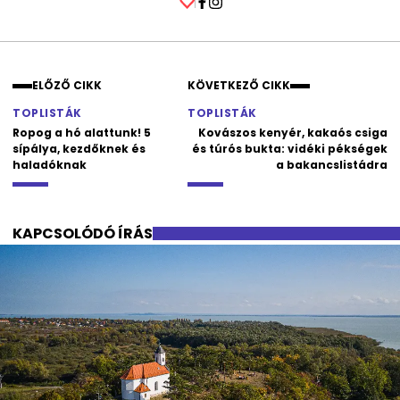
Facebook
Instagram
ELŐZŐ CIKK
KÖVETKEZŐ CIKK
TOPLISTÁK
TOPLISTÁK
Ropog a hó alattunk! 5
Kovászos kenyér, kakaós csiga
sípálya, kezdőknek és
és túrós bukta: vidéki pékségek
haladóknak
a bakancslistádra
KAPCSOLÓDÓ ÍRÁS