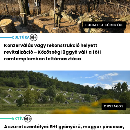
Helyszín címkék:
BUDAPEST KÖRNYÉKE
KULTÚRA
Konzerválás vagy rekonstrukció helyett
revitalizáció – Közösségi üggyé vált a fóti
romtemplomban feltámasztása
Helyszín cím
ORSZÁGOS
AKTÍV
A szüret szentélyei: 5+1 gyönyörű, magyar pincesor,