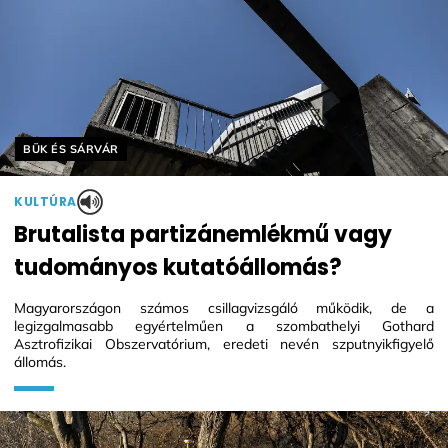
Helyszín címkék:
BÜK ÉS SÁRVÁR
KULTÚRA
Brutalista partizánemlékmű vagy
tudományos kutatóállomás?
Magyarországon számos csillagvizsgáló működik, de a
legizgalmasabb egyértelműen a szombathelyi Gothard
Asztrofizikai Obszervatórium, eredeti nevén szputnyikfigyelő
állomás.