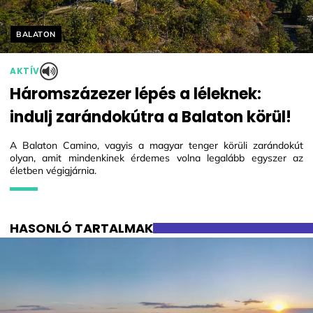
Helyszín címkék:
BALATON
AKTÍV
Háromszázezer lépés a léleknek:
indulj zarándokútra a Balaton körül!
A Balaton Camino, vagyis a magyar tenger körüli zarándokút
olyan, amit mindenkinek érdemes volna legalább egyszer az
életben végigjárnia.
HASONLÓ TARTALMAK