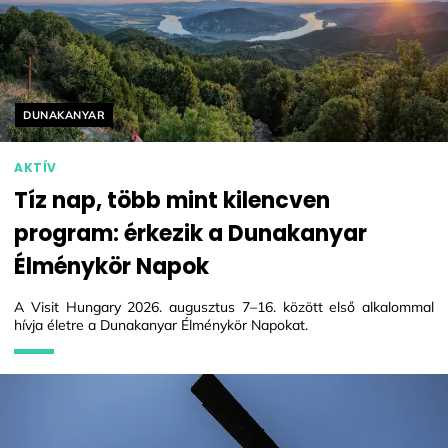
Helyszín címkék:
DUNAKANYAR
AKTÍV
Tíz nap, több mint kilencven
program: érkezik a Dunakanyar
Élménykör Napok
A Visit Hungary 2026. augusztus 7–16. között első alkalommal
hívja életre a Dunakanyar Élménykör Napokat.