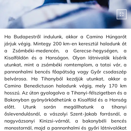
Ha Budapestről indulunk, akkor a Camino Húngarót
járjuk végig. Mintegy 200 km-en keresztül haladunk át
a Zsámbéki-medencén, a Gerecse-hegységen, a
Kisalföldön és a Hanságon. Olyan látnivalók kísérik
utunkat, mint a zsámbéki romtemplom, a tatai vár, a
pannonhalmi bencés főapátság vagy Győr csodaszép
belvárosa. Ha Tihanyból kezdjük utunkat, akkor a
Camino Benedictuson haladunk végig, mely 170 km
hosszú. Az úton gyalogolva a Tihanyi-félszigetben és a
Bakonyban gyönyörködhetünk a Kisalföld és a Hanság
előtt. Utunk során megállhatunk a tihanyi
őslevendulásnál, a vászolyi Szent-Jakab forrásnál, a
nagyvázsonyi Kinizsi-várnál, a bakonybéli bencés
monostornál, majd a pannonhalmi és győri látnivalókat