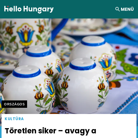
Ugrás a tartalomhoz
MENÜ
Helyszín címkék:
ORSZÁGOS
KULTÚRA
Töretlen siker – avagy a