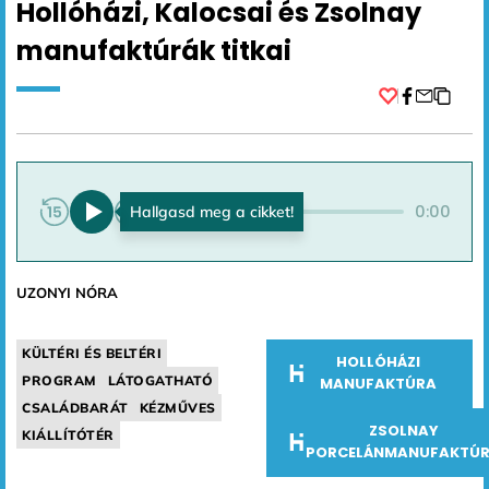
Hollóházi, Kalocsai és Zsolnay
manufaktúrák titkai
Facebook
0:00
0:00
UZONYI NÓRA
KÜLTÉRI ÉS BELTÉRI
HOLLÓHÁZI
PROGRAM
LÁTOGATHATÓ
MANUFAKTÚRA
CSALÁDBARÁT
KÉZMŰVES
ZSOLNAY
KIÁLLÍTÓTÉR
PORCELÁNMANUFAKTÚ