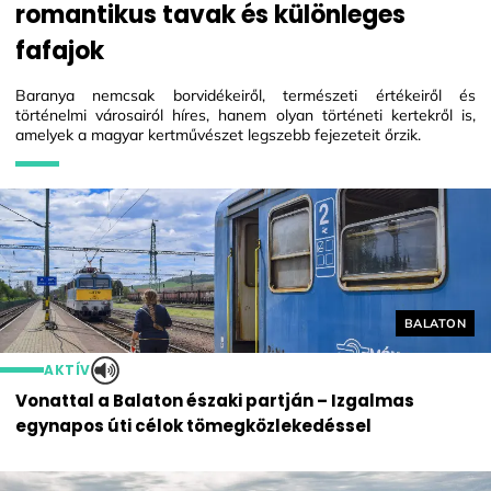
romantikus tavak és különleges
fafajok
Baranya nemcsak borvidékeiről, természeti értékeiről és
történelmi városairól híres, hanem olyan történeti kertekről is,
amelyek a magyar kertművészet legszebb fejezeteit őrzik.
Helyszín cí
BALATON
AKTÍV
Vonattal a Balaton északi partján – Izgalmas
egynapos úti célok tömegközlekedéssel