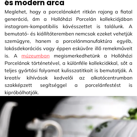
és modern arca
Meglehet, hogy a porcelánokért ritkán rajong a fiatal
generáció, ám a Hollóházi Porcelán kollekciójában
instagram-kompatibilis kávésszettet is találunk. A
bemutató- és kiállítóteremben nemcsak ezeket vehetjük
szemügyre, hanem a porcelánmanufaktúra egyéb,
lakásdekorációs vagy éppen esküvőre illő remekműveit
is. A
múzeumban
megismerkedhetünk a Hollóházi
Porcelánok történetével, a különféle kollekciókkal, sőt a
teljes gyártási folyamat kulisszatitkait is bemutatják. A
kreatív kihívások kedvelői az alkotócentrumban
szakképzett segítséggel a porcelánfestést is
kipróbálhatják.