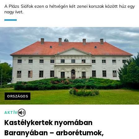
A Plázs Siófok ezen a hétvégén két zenei korszak között húz egy
nagy ívet.
Helyszín címkék:
ORSZÁGOS
AKTÍV
Kastélykertek nyomában
Baranyában – arborétumok,