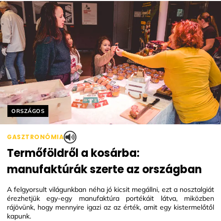
Helyszín címkék:
ORSZÁGOS
GASZTRONÓMIA
Termőföldről a kosárba:
manufaktúrák szerte az országban
A felgyorsult világunkban néha jó kicsit megállni, ezt a nosztalgiát
érezhetjük egy-egy manufaktúra portékáit látva, miközben
rájövünk, hogy mennyire igazi az az érték, amit egy kistermelőtől
kapunk.