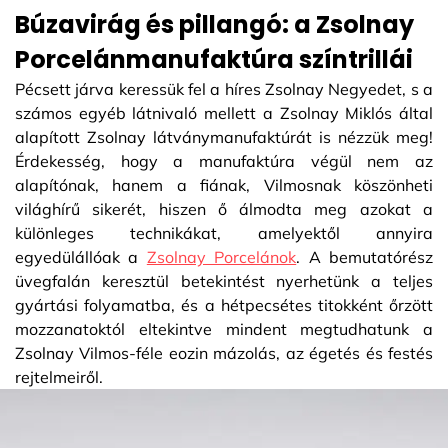
Búzavirág és pillangó: a Zsolnay
Porcelánmanufaktúra színtrillái
Pécsett járva keressük fel a híres Zsolnay Negyedet, s a
számos egyéb látnivaló mellett a Zsolnay Miklós által
alapított Zsolnay látványmanufaktúrát is nézzük meg!
Érdekesség, hogy a manufaktúra végül nem az
alapítónak, hanem a fiának, Vilmosnak köszönheti
világhírű sikerét, hiszen ő álmodta meg azokat a
különleges technikákat, amelyektől annyira
egyedülállóak a
Zsolnay Porcelánok
. A bemutatórész
üvegfalán keresztül betekintést nyerhetünk a teljes
gyártási folyamatba, és a hétpecsétes titokként őrzött
mozzanatoktól eltekintve mindent megtudhatunk a
Zsolnay Vilmos-féle eozin mázolás, az égetés és festés
rejtelmeiről.