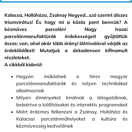
Kalocsa, Hollóháza, Zsolnay Negyed…szó szerint díszes
triumvirátus! És hogy mi a közös pont bennük? A
kézműves porcelán! Nagy hazai
porcelánmanufaktúrák érdekességeit gyűjtöttük
össze; van, ahol akár több órányi látnivalóval várják az
érdeklődőket! Mutatjuk a dekadensen kifinomult
részleteket.
A cikkből kiderül:
Hogyan működnek a híres magyar
porcelánmanufaktúrák és milyen technikákat
alkalmaznak
Milyen élményeket kínálnak a látogatóknak,
beleértve a kiállításokat és interaktív programokat
Miért érdemes felkeresni a Zsolnay, Hollóházi és
Kalocsai porcelánműhelyeket a kultúra és
kézművesség kedvelőinek