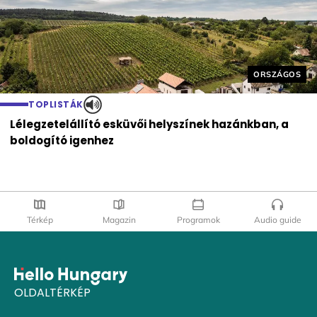
Helyszín cím
ORSZÁGOS
TOPLISTÁK
Lélegzetelállító esküvői helyszínek hazánkban, a
boldogító igenhez
Térkép
Magazin
Programok
Audio guide
OLDALTÉRKÉP