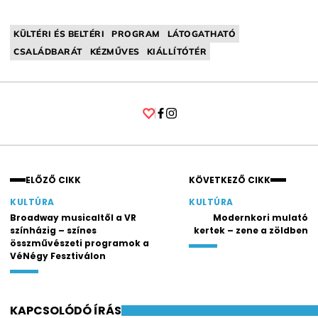
KÜLTÉRI ÉS BELTÉRI
PROGRAM
LÁTOGATHATÓ
CSALÁDBARÁT
KÉZMŰVES
KIÁLLÍTÓTÉR
Facebook
Instagram
ELŐZŐ CIKK
KÖVETKEZŐ CIKK
KULTÚRA
KULTÚRA
Broadway musicaltől a VR
Modernkori mulató
színházig – színes
kertek – zene a zöldben
összművészeti programok a
VéNégy Fesztiválon
KAPCSOLÓDÓ ÍRÁS