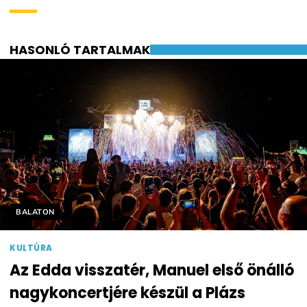
HASONLÓ TARTALMAK
Helyszín címkék:
BALATON
KULTÚRA
Az Edda visszatér, Manuel első önálló
nagykoncertjére készül a Plázs