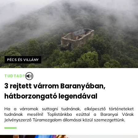
Helyszín címkék:
PÉCS ÉS VILLÁNY
TUDTAD?
3 rejtett várrom Baranyában,
hátborzongató legendával
Ha a várromok suttogni tudnának, elképesztő történeteket
tudnának mesélni! Toplistánkba ezúttal a Baranyai Várak
Jelvényszerző Túramozgalom állomásai közül szemezgettünk.