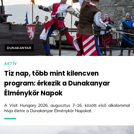
Helyszín címkék:
DUNAKANYAR
AKTÍV
Tíz nap, több mint kilencven
program: érkezik a Dunakanyar
Élménykör Napok
A Visit Hungary 2026. augusztus 7–16. között első alkalommal
hívja életre a Dunakanyar Élménykör Napokat.