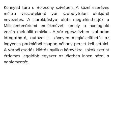
Könnyed túra a Börzsöny szívében. A közel ezeréves
múltra visszatekintő vár szabálytalan alakjáról
nevezetes. A sarokbástya alatt megtekinthetjük a
Millecentenáriumi emlékművet, amely a honfoglaló
vezéreknek állít emléket. A vár egész évben szabadon
látogatható, autóval is könnyen megközelíthető; az
ingyenes parkolóból csupán néhány percet kell sétálni.
A várból csodás kilátás nyílik a környékre, sokak szerint
érdemes legalább egyszer az életben innen nézni a
naplementét.