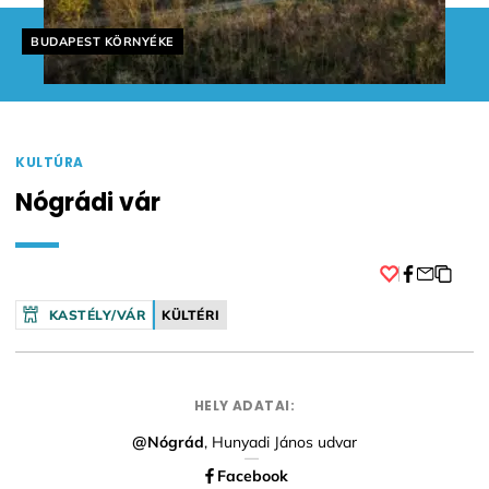
Helyszín címkék:
BUDAPEST KÖRNYÉKE
KULTÚRA
Nógrádi vár
Facebook
KASTÉLY/VÁR
KÜLTÉRI
HELY ADATAI:
@Nógrád
, Hunyadi János udvar
Facebook