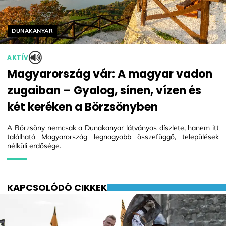
Helyszín címkék:
DUNAKANYAR
AKTÍV
Magyarország vár: A magyar vadon
zugaiban – Gyalog, sínen, vízen és
két keréken a Börzsönyben
A Börzsöny nemcsak a Dunakanyar látványos díszlete, hanem itt
található Magyarország legnagyobb összefüggő, települések
nélküli erdősége.
KAPCSOLÓDÓ CIKKEK